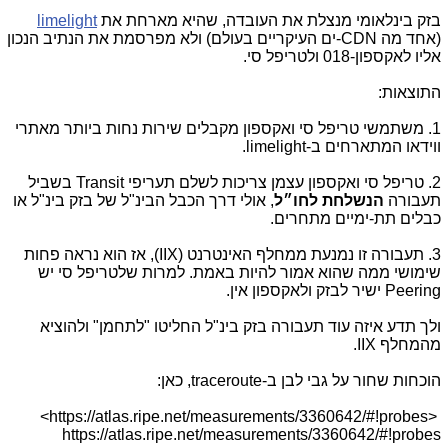
בזק בינלאומי מנצלת את העובדה, שהיא מארחת את
limelight
(אחד מה CDN-ים העיקריים בעולם) ולא מפרסמת את הנתיב הנכון
אליו לאקספון-018 ולטריפל סי.
התוצאות:
1. משתמשי טריפל סי ואקספון מקבלים שירות נחות ביותר מאתרי
ווידאו המתארחים ב-limelight.
2. טריפל סי ואקספון עצמן צריכות לשלם תעריפי Transit בשביל
תעבורה
הנשלחת לחו״ל
, אולי דרך הכבל הבינ"ל של בזק בינ"ל או
כבלים תת-ימיים מתחרים.
3. תעבורה זו נמנעת ממחלף האינטרנט (IIX), אז הוא נראה פחות
שימושי ממה שהוא אמור להיות באמת. למרות שלטריפל סי יש
Peering ישיר לבזק ולאקספון אין.
ולך תדע איזה עוד תעבורה בזק בינ"ל החליטו "לתחמן" ולהוציא
מהמחלף IIX.
הוכחות שחור על גבי לבן ב-traceroute, כאן:
<https://atlas.ripe.net/measurements/3360642/#!probes>
https://atlas.ripe.net/measurements/3360642/#!probes