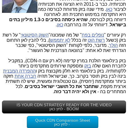
תכניותיה. כבר ב-2011 היא הציגה את תכניותיה
לציבור
כאן
. מידי שנה בזק מדווחת לבורסה כמה
היא התקדמה במימוש התכנית הזו. לאחרונה
דיווחה בזק לבורסה,
שהיא כיסתה בסיבים כ-1.3 מיליון בתים
בישראל
. דיווחתי על זה בהרחבה
כאן
.
רק עיוורים "
נופלים בפח
" של מה שמכונה"
השוק הסיטונאי
" על רשת
בזק (כשעל
רשת הוט
זה בכלל
לא יתממש
), בלי להבין לאן התחום
הזה
הולך
. מדובר, כלפי לקוחות "השוק הסיטונאי", כפי שכבר
הגדרתי זאת לא אחת: "בהונאה הצרכנית של העשור".
בזק בינלאומי הולכת במרץ קדימה (לא רק עם ה-CDN), במקביל
לחברת האם שלה
בזק
ומספקת שירותים מתקדמים ביותר
ללקוחותיה. בזק בינלאומי היא חלק מקבוצת בזק ו
ההפרדה המבנית
בינה לבין בזק תוסר בקרוב. כך, שבישראל תהיה
חברה אחת
חזקה
ביותר ומתקדמת (יחסית), גם טכנולוגית ומעשית, שיש לה תשתית
ארצית מקפת,
שתחבר את כל תושבי ישראל בסיבים
. לכל
המתחרים בה -
אין ולא יהיה דבר כזה
.
IS YOUR CDN STRATEGY READY FOR THE VIDEO
BOOM - לחץ כאן
Quick CDN Comparison Sheet
- לחץ כאן