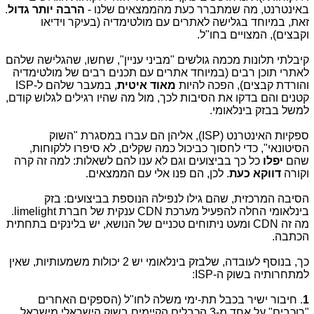
באינטרנט, מה שמתברר כעת מהממצאים שלנו -
הרבה יותר גדול
.
זאת, במיוחד בגלישה לאתרים עם מולטימדיה (בעיקר וידיאו
וקבצים), המצויים בחו"ל.
קיבלתי תלונות מכמה גולשים "מביני עניין", שחשו, שהגלישה שלהם
לאתרי תוכן רבים (במיוחד אתרים עם תכנים רבים של מולטימדיה
והורדת קבצים), הפכה להיות
מאוד איטית
, במעבר שלהם ל-ISP
קטנים והם בדקו את הסיבות לכך, מול מה שהיו רגילים לגלוש קודם,
למשל בבזק בינלאומי.
ספקיות האינטרנט (ISP), אליהן הם עברו במסגרת "השוק
הסיטונאי", כדי לחסוך כביכול כמה שקלים, לא סיפרו ללקוחות,
שהם
יפלו
כל כך בביצועים וגם לא ענו להם לשאלות: למה זה קרה
וקורה
דווקא כעת
. לכן, הם פנו אלי עם הממצאים.
הסיבה המרכזית, שהם גילו לנפילה הנוספת בביצועים: בזק
בינלאומי החלה להפעיל מערכת CDN ענקית של חברת limelight.
מה זה CDN ומעט ניתוחים טכניים של הנושא, יש בלינקים בתחתית
הכתבה.
כך, בנוסף לעובדה, שלבזק בינלאומי יש 2 יכולות משמעותיות, שאין
למתחרותיה בשוק ה-ISP:
1
. חיבור ישיר בכבל תת-ימי משלה לחו"ל (הספקים האחרים
"רוכבים" על אחד מ-3 הכבלים הקיימים בשוק הישראלי מישראל