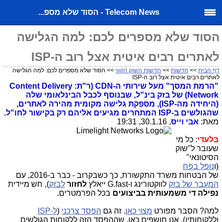
Telecom News - הסוד שלא מספ...
הסוד שלא מספרים לכם: למה הגלישה
לאתרים רבים איטית אצל רוב ה-ISP
דף הבית
>>
חדשות
>>
חדשות השוק הקווי
>> הסוד שלא מספרים לכם: למה הגלישה
לאתרים רבים איטית אצל רוב ה-ISP
"הרמת המסך" מעל שירותי ה-CDN (ר"ת: Content Delivery
Network) של בזק בינ"ל, שבנוסף לכבל הבינלאומי שלה
(היחידה מה-ISP), מספקת גלישה מקומית מהירה לאתרים,
שהגולשים ב-ISP המתחרים מגיעים אליהם רק בקישור לחו"ל.
מאת:
אבי וייס
, 30.1.16, 19:31
בלעדי
: כל מי
שעובר ל"שוק
הסיטונאי"
(ו
נופל בפח
של הבטחות משרד התקשורת, כך כשבקרוב - כבר ב-2016, עם
המעבר של בזק
לווקטורינג ו-G.fast ייאלץ
לחזור
לבזק
), חש מיידית
נפילה די משמעותית בביצועים
בכל הפרמטרים.
למה? הסבר מפורט
מצוי כאן
. זה גם
הפסד צרכני
(
ל-ISP
וללקוחותיו). אנו חושפים כאן, שההפסד הזה ללקוחות הגולשים