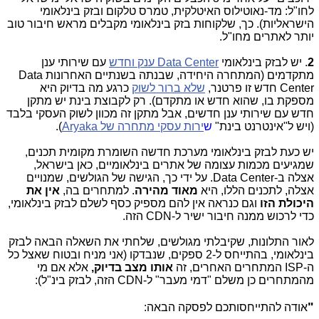
לחו"ל: מד-נאוטילוס האיטלקית, טמרס טלקום ובזק בינלאומי
הישראליות). כך, שלקוחות בזק בינלאומי מקבלים מראש חיבור טוב
יותר לאתרים מחו"ל.
2
. יש לבזק בינלאומי
Data Center ענק וחדש
עם שירותי ענן
מתקדמים (המתחרה היחידה, שבנתה בשנתיים האחרונות Data
Center חדש זו פרטנר,
שלא ברור לשוק
כרגע מה בדיוק היא
מספקת בו, שהוא חדש או מתקדם). רק לקבוצת בינת יש מתקן
חדש עם שירותי ענן חדשים, אבל מתקן זה מכוון לשוק העסקי בלבד
(ויש ל"אינטרנט בינת"
ש
ירות עסקי מתחרה של Aryaka
).
יש כעת לבזק בינלאומי מערכת חדשה השומרת מקומית תכנים,
שמגיעים מכמות עצומה של אתרים בינלאומיים, כאן בישראל,
אצלה ב-Data Center. על ידי כך, הגישה של הגולשים, שמנויים
אצלה, לתכנים הללו, היא
מאוד מהירה
. למתחרים בה,
אין את
היכולת הזו
וגם כנראה אין להם מספיק כסף לשלם לבזק בינלאומי,
כדי לרכוש ממנה חיבור ישיר ל-CDN הזה.
לאור התלונות, שקיבלתי מגולשים, שלחתי את השאלה הבאה לבזק
בינלאומי, בהתייחס ל-2 ספקים, שנבדקו (אני מניח ובטוח שאצל כל
ה-ISP המתחרים האחרים, זה
אותו מצב בדיוק,
אלא אם מי
מהמתחרים כן משלם "דמי מעבר" ל-CDN הזה, לבזק בינ"ל):
"
אודה להתייחסותכם לפסקה הבאה: