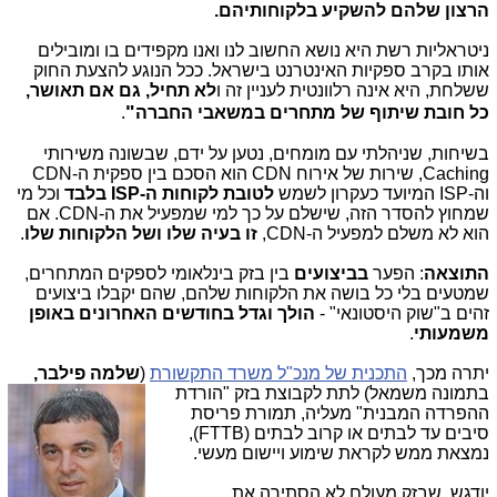
הרצון שלהם להשקיע בלקוחותיהם.
ניטראליות רשת היא נושא החשוב לנו ואנו מקפידים בו ומובילים
אותו בקרב ספקיות האינטרנט בישראל. ככל הנוגע להצעת החוק
ששלחת, היא אינה רלוונטית לעניין זה ו
לא תחיל, גם אם תאושר,
"
כל חובת שיתוף של מתחרים במשאבי החברה
.
בשיחות, שניהלתי עם מומחים, נטען על ידם, שבשונה משירותי
Caching, שירות של אירוח CDN הוא הסכם בין ספקית ה-CDN
וה-ISP המיועד כעקרון לשמש
לטובת לקוחות ה-ISP בלבד
וכל מי
שמחוץ להסדר הזה, שישלם על כך למי שמפעיל את ה-CDN. אם
הוא לא משלם למפעיל ה-CDN,
זו בעיה שלו ושל הלקוחות שלו
.
התוצאה
: הפער
בביצועים
בין בזק בינלאומי לספקים המתחרים,
שמטעים בלי כל בושה את הלקוחות שלהם, שהם יקבלו ביצועים
זהים ב"שוק היסטונאי" -
הולך וגדל בחודשים האחרונים באופן
משמעותי
.
יתרה מכך,
התכנית של מנכ"ל משרד התקשורת
(
שלמה פילבר,
בתמונה משמאל)
לתת לקבוצת בזק "הורדת
ההפרדה המבנית" מעליה, תמורת פריסת
סיבים עד לבתים או קרוב לבתים (FTTB),
נמצאת ממש לקראת שימוע ויישום מעשי.
יודגש, שבזק מעולם לא הסתירה את