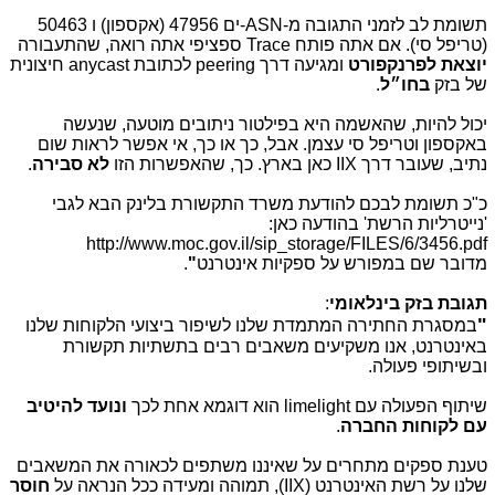
תשומת לב לזמני התגובה מ-ASN-ים 47956 (אקספון) ו 50463
(טריפל סי). אם אתה פותח Trace ספציפי אתה רואה, שהתעבורה
יוצאת לפרנקפורט
ומגיעה דרך peering לכתובת anycast חיצונית
של בזק
בחו״ל
.
יכול להיות, שהאשמה היא בפילטור ניתובים מוטעה, שנעשה
באקספון וטריפל סי עצמן. אבל, כך או כך, אי אפשר לראות שום
נתיב, שעובר דרך IIX כאן בארץ. כך, שהאפשרות הזו
לא סבירה
.
כ"כ תשומת לבכם להודעת משרד התקשורת בלינק הבא לגבי
'נייטרליות הרשת' בהודעה כאן:
http://www.moc.gov.il/sip_storage/FILES/6/3456.pdf
מדובר שם במפורש על ספקיות אינטרנט
"
.
תגובת בזק בינלאומי
:
"
במסגרת החתירה המתמדת שלנו לשיפור ביצועי הלקוחות שלנו
באינטרנט, אנו משקיעים משאבים רבים בתשתיות תקשורת
ובשיתופי פעולה.
שיתוף הפעולה עם limelight הוא דוגמא אחת לכך
ונועד להיטיב
עם לקוחות החברה
.
טענת ספקים מתחרים על שאיננו משתפים לכאורה את המשאבים
שלנו על רשת האינטרנט (IIX), תמוהה ומעידה ככל הנראה על
חוסר