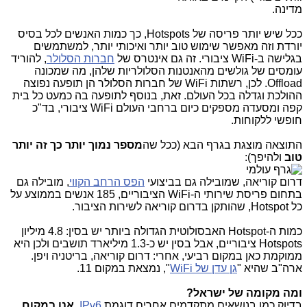
מדינה.
ככל שיש יותר פריסה של Hotspots, כך כמות האנשים לכל בסיס
יורדת וזה מאפשר שימוש טוב יותר ואיכותי יותר, למשתמשים
בגלישה ב-WiFi ציבורי. זה גם אינטרס של
חברות הסלולר
, להוריד
עומסים של גולשים מהאנטנות הסלולריות שלהן, מה שמכונה
Offload. לכן, רשתות WiFi של חברות הסלולר הן תופעה נפוצה
ההולכת וגדלה בכל העולם. זאת, בנוסף לתופעה בה כמעט כל בית
קפה ומסעדה מספקים כיום ברחבי העולם WiFi ציבורי, בד"כ
חופשי ללקוחות.
התוצאה מוצגת בגרף הבא (ככל שה
מספר נמוך יותר כך זה יותר
טוב
ולהיפך):
דרום קוריאה, שמובילה גם בביצועי
הפס הרחב הקווי
, מובילה גם
בתחום פריסת שירותי ה-WiFi הציבוריים, 185 אנשים בממוצע על
כל Hotspot, שהותקן בדרום קוריאה לשירות הציבור.
כמות ה-Hotspot האבסולוטית הגדולה ביותר יש בסין: 4.8 מיליון
Hotspots ציבוריים, אבל בסין יש כ-1.3 מיליארד תושבים ולכן היא
ממוקמת כאן במקום רביעי, אחרי: דרום קוריאה, בריטניה ויפן.
ארה"ב שהיא "
גן עדן של WiFi
", נמצאת במקום 11.
ומה מקומה של ישראל?
בדיוק כמו בנושאים מתקדמים אחרים דוגמת
IPv6
,
אנו
במקום