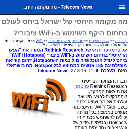
Telecom News - מה מקומה היח...
מה מקומה היחסי של ישראל ביחס לעולם
בתחום היקף השימוש ב-WiFi ציבורי?
דף הבית
>>
דעות ומחקרים
>>
מחקרים, מצגות מסמכים
>>
WiFi
>> מה מקומה היחסי
של ישראל ביחס לעולם בתחום היקף השימוש ב-WiFi ציבורי?
על פי מחקר חדש של Rethink Research המודד את "הפער
הדיגיטלי בתחום השימוש ב-WiFi ציבורי (WiFi Hotspots)",
ביחס לגודל האוכלוסיה מול כמות ה-Hotspots, דרום קוריאה
מובילה עם 185 אנשים בממוצע לכל Hotspot. מה בישראל?
מאת:
מערכת Telecom News
, 27.3.16, 11:00
חברת המחקר הבריטית
Rethink Research
פרסמה
את תוצאות המחקר,
שהתבקשה לבצע: השוואה
עולמית של מה שהיא מכנה
בשם: WiFi Gap, דהיינו: כמה
אנשים בממוצע בכל מדינה
יכולים להשתמש בכמות ה-
Hotspots (בסיסי השידור של
Wifi ציבורי) הקיימים באותה