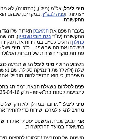
סיני ליבל
, אל"מ (מיל.), (בתמונה), לא 
ייצוגיות" ו
פניה לבג"ץ
, במקרים, שבהם הוא 
התקשורת.
בעבר חשפנו את
המאבק
הארוך שלו נגד 
התקשורת (עו"ד
נגה רובינשטיין
), מה שה
כחלון
החליט לסיים במהירות את תפקידו 
שישכחו את מה שחשפנו... כ"כ,
סיני
פעל כ
פתיחת מוקדי השירות של חברות הסלולר
בשבוע החולף
סיני ליבל
הגיש תביעה כנגד
שלה (ולא לרשת דינמיקה סלולר, שם נעשת
משפחתו, כי הוא התנייד להוט-מובייל, אחרת י
פנינו לסלקום בשאלה הבאה: "מה תגובת
לתביעות קטנות בת"א-יפו - ת"ק 28235-04-16?" תגובה לא הצלחנו לקבל עד רגע זה. ככל שתתקבל - נעדכן בהתאם.
"
סיני ליבל
:
מדובר במהלך לא חוקי של סל
מחויב להגיע למרכז שירות כדי להחזיר את
אני תובע, שבית המשפט יפסיק את דרישת
בהשאלה במועד ההתקשרות.
השיטה של הנתבעת (סלקום) להקצות סים ל