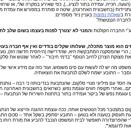
ה, חנייה, עמידה בתור לנציג...), כפי שאירע במקרה שלי, או שיחוי
ניידות (בחשבונית האחרונה), שיטה זו סותרת במפורש את עמדת 
רת ב
שאלות נפוצות
בעניין ניוד מספרים:
 לחברה הננטשת?'
ע"י החברה הקולטת ו
המנוי לא יצטרך לפנות בעצמו בשום שלב לח
ים הוא מוצר מתכלה, שעלותו שקלים בודדים ואין אף חברה בעו
הרי שהמסקנה המתבקשת היא, שהדרישה (היחסית חדשה הזו), נוע
 את מצוקת הצרכן לחיוב הנוסף "בדמי חיבור" – לאחר שנטש את סלקו
פט מה יש לה לעשות עם סים משומש, ועוד כזה עם מידע אישי של ה
הסבר – התובע ישמח לשלם לנתבעת את הוצאותיה.
חסד עם מיליוני מנויי סלקום, שהנתבעת בנדיבותה כי רבה – נותנת
ם...ואחרי תקופה חווים עוגמת נפש, כשרואים בחשבונית האחרונה חי
ם עוגמת נפש של ביקור ועמידה בתור בתחנות השירות של הנתבעת – 
קום במצטבר מכל הנוטשים אותה, ככה עוצמת ההגנה והייצוג של הנת
עת תעסוק בטענה ולא בטוען – התובע יסתפק בשקל אחד – סכום התב
 כדי שהפרוצדורה תאפשר לבית המשפט הנכבד להביע את מורת רוחו 
"
אות לדוגמא
.