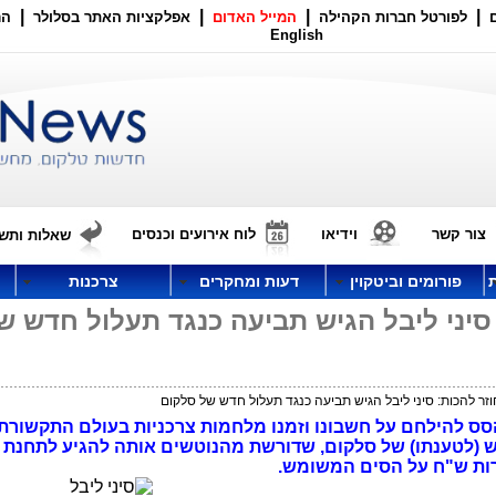
|
|
|
|
לפורטל חברות הקהילה
המייל האדום
אפלקציות האתר בסלולר
הר
English
צור קשר
וידיאו
לוח אירועים וכנסים
שאלות ותשו
פורומים וביטקוין
דעות ומחקרים
צרכנות
 סיני ליבל הגיש תביעה כנגד תעלול חדש ש
זר להכות: סיני ליבל הגיש תביעה כנגד תעלול חדש של סלקום
הסס להילחם על חשבונו וזמנו מלחמות צרכניות בעולם התקשורת,
 (לטענתו) של סלקום, שדורשת מהנוטשים אותה להגיע לתחנת 