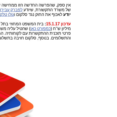
אין ספק, שהפרשה החדשה הזו ממחישה 
של משרד התקשורת, שיודע
לפברק עבירו
יודע
לאכוף את החוק נגד סלקום ו
גולן טלק
עדכון 15.1.17
:
בית המשפט המחוזי בתל 
מיליון ש"ח (
כמפורט כאן
) שהטיל עליה מש
פרטי תוכנית ההתקשרות עם לקוחותיה. הרישי
והתשלומים. בנוסף, סלקום חויבה בתשלום הוצאות בסך 20,000 ש"ח. בהחלט 