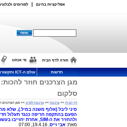
|
אפליקציות בחינם
לפורומים ולבלוגים
מי אנחנו
חזרה לדף הבית
חדשות
עולם ה-ICT ותקשורת
מגן הצרכנים חוזר להכות:
סלקום
דף הבית
>>
צרכנות
>>
צרכנות לפרט
>> מגן הצרכנים חו
סיני ליבל (אלוף משנה במיל.), שלא מ
הפעם בהתקפה חריפה כנגד תעלול חדש
ולהחזיר את ה-SIM, אחרת יחוייבו בעשרות ש"ח על הסים המשומש.
מאת:
אבי וייס
, 19.4.16, 07:00