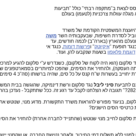
מהסס לצאת ב"מתקפה רבתי" כולל "תביעות
מגלה עוולות צרכניות (לטעמו) בעולם
היועצת המשפטית הקודמת של משרד
וביל לסדרת חשיפות, שבעקבותיה השר
משה
ונעלם מהארץ (בארה"ב) לכמה חודשים, עד
נגד תופעת "
איקיוטק
" ו
פרשות דומות
, כנגד אי
דוגמת פלאפון
בשעות שנקבעו להן, ועוד.
 סלקום (הוא היה לקוח של סלקום), כשנדרש ע"י סלקום להגיע למרכז
ה העסקה), ולהחזיר את הסימים, שהפכו למיותרים בסמארטפונים שה
חוייב בעשרות ש"ח קנס על כל סים, שהיה ברשותו (סה"כ 4 סימים).
כם לתביעת
סיני ליבל
נגד סלקום ורשת דינמיקה, שהוגשה בבית המש
קום, בניגוד מפורש להוראות משרד התקשורת. מדוע מנוי, שנוטש את
 כרטיסי הסים הישנים?
 סלקום לחייב מנוי שנוטש (שהתנייד לחברה אחרת) להחזיר את הסי
מנוי ללא תשלום דמי החיבור, ולאחר נטישת החברה, או שהמנוי יישא