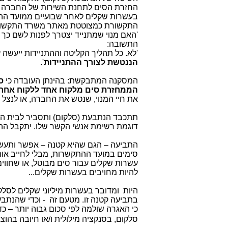
החזרת הסים לתחנת השירות של החברה (הגע
בעשרות שקלים לאחר שבועיים ממועד ההת
התקשורת כמצוטטת מאתר משרד התקשו
'האם מנוי שמתנייד יצטרך לפנות לשם כך
התשובה:
'לא. כל תהליך הקליטה וההתניידות ייעשה 
הננטשת לצורך ההתניידות
'.
המסקנה המתבקשת: בהינתן העובדה כי
ס
הממחזרת סים מלקוח אחד ללקוח אחר,
את חיי המנוי, שנטש את החברה, או לנצל
תתכבד הנתבעת (סלקום) ותסביר לבית המש
דוגמת רשימת אנשי הקשר שלו. יתקבל ה
התביעה – הגם שהיא קטנה – אפשר ותעשה 
סימים במועד ההתקשרות, מבלי לחייב אות
עשרות שקלים עבור סים מבוטל, או שחווי
להיות מחויבים בעשרות שקלים...
היות ומדובר בעשרות מיליוני שקלים לסל
בתביעה קטנה זו. מטעם זה - וכדי שהנתב
כי האגרה שולמה לפי סכום גבוה יותר –
סלקום, בסנקציה מילולית ו/או חיובה בהוצ