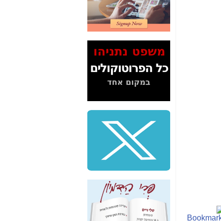
2" על תעלולי השר
משה כחלון -
כאן
המשך חשיפת הבלוף
ששמו "מהפיכת
הסלולר" ואיך מסרסים
את הנתונים לציבור -
כאן
סיכום ביקור בסיליקון
ואלי - למה 3 הגדולות
משקיעות ומפתחות
באותם תחומים -
כאן
שלמה פילבר (עד
לאחרונה מנכ"ל משרד
התקשורת) - עד
מדינה? הצחקתם
אותי! -
כאן
"יש אפליה בחקירה"?
חשיפה: למה השר
משה כחלון לא נחקר
עד היום? -
כאן