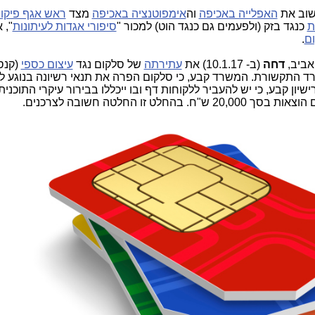
שוב את
האפלייה באכיפה
וה
אימפוטנציה באכיפה
מצד
ראש אגף פיקוח
ת
כנגד בזק (ולפעמים גם כנגד הוט) למכור "
סיפורי אגדות לעיתונות
", 
ום
.
אביב,
דחה
(ב- 10.1.17) את
עתירתה
של סלקום נגד
עיצום כספי
רד התקשורת. המשרד קבע, כי סלקום הפרה את תנאי רשיונה בנוגע 
ון קבע, כי יש להעביר ללקוחות דף ובו ייכללו בבירור עיקרי התוכנית
זו החלטה חשובה לצרכנים.