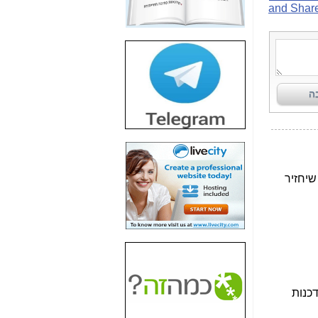
חשיפת חשד לשחיתות
הדומה לזו של "תיק
4000" אך בתחום
הסלולר -
כאן
חשיפת מה שלא
רוצים שתדעו בעניין
פריסת אנלימיטד
(בניחוח בלתי נסבל) -
כאן
חשיפה: איוב קרא
אישר לקבוצת סלקום
בדיוק מה שביבי אישר
ל-Yes ולבזק -
כאן
האם השר איוב קרא
היה צריך בכלל לחתום
על האישור, שנתן
לקבוצת סלקום? -
כאן
האם ביבי וקרא קבלו
בכלל תמורה עבור
ההטבות הרגולטוריות
שנתנו לסלקום? -
כאן