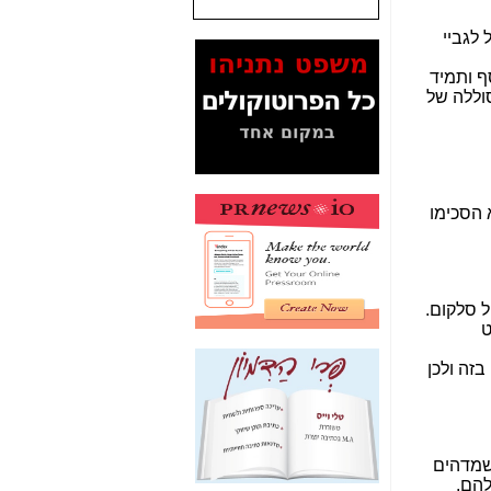
המסמכים בנושא בזק-
Yes (תיק 4000)
מוכיחים "תפירת תיק"
לאיש הלא נכון! -
כאן
עובדות ומסמכים
המוסתרים מהציבור:
האם ביבי כשר
תקשורת עזר לקב'
בזק? -
כאן
מה מקור ה-Fake
News שהביא לתפירת
תיק לביבי והעלמת
החשודים הנכונים -
כאן
אחת הרגליים של "תיק
4000 התפור"
התמוטטה היום
בניצחון (כפול) של בזק
-
כאן
איך כתבות מפנקות
הפכו לפתע לטובת