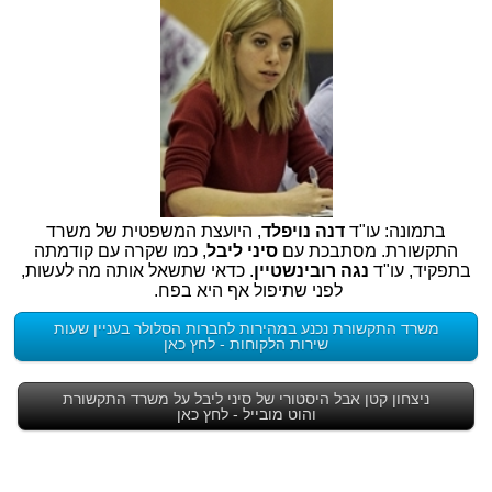
בתמונה: עו"ד
דנה נויפלד
, היועצת המשפטית של משרד
התקשורת. מסתבכת עם
סיני ליבל
, כמו שקרה עם קודמתה
בתפקיד, עו"ד
נגה רובינשטיין
. כדאי שתשאל אותה מה לעשות,
לפני שתיפול אף היא בפח.
משרד התקשורת נכנע במהירות לחברות הסלולר בעניין שעות
שירות הלקוחות - לחץ כאן
ניצחון קטן אבל היסטורי של סיני ליבל על משרד התקשורת
והוט מובייל - לחץ כאן