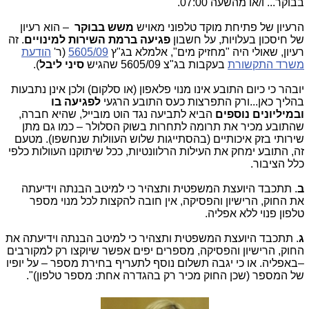
בבוקר... ו/או מהשעה 07:00.
הרעיון של פתיחת מוקד טלפוני מאויש
משש בבוקר
– הוא רעיון
של חיסכון בעלויות, על חשבון
פגיעה ברמת השירות למינויים
. זה
רעיון, שאולי היה "מחזיק מים", אלמלא בג"ץ
5605/09
(ר'
הודעת
משרד התקשורת
בעקבות בג"צ 5605/09 שהגיש
סיני ליבל
).
יובהר כי כיום התובע אינו מנוי פלאפון (או סלקום) ולכן אינן נתבעות
בהליך כאן...ורק התפרצות כעס התובע הרגעי
לפגיעה בו
ובמיליונים נוספים
הביא לתביעה נגד הוט מובייל, שהיא חברה,
שהתובע מכיר את תרומה לתחרות בשוק הסלולר – כמו גם מתן
שירותי בזק איכותיים (בהסתייגות שלוש העוולות שנחשפו). מטעם
זה, התובע ימחק את העילות הרלוונטיות, ככל שיתוקנו העוולות כלפי
כלל הציבור.
ב
. תתכבד היועצת המשפטית ותצהיר כי למיטב הבנתה וידיעתה
את החוק, הרישיון והפסיקה, אין חובה להקצות לכל מנוי מספר
טלפון פנוי ללא אפליה.
ג
. תתכבד היועצת המשפטית ותצהיר כי למיטב הבנתה וידיעתה את
החוק, הרישיון והפסיקה, מספרים יפים אפשר שיוקצו רק למקורבים
–באפליה. או כי יגבה תשלום נוסף לתעריף בחירת מספר – על יופיו
של המספר (שכן החוק מכיר רק בהגדרה אחת: מספר טלפון)".