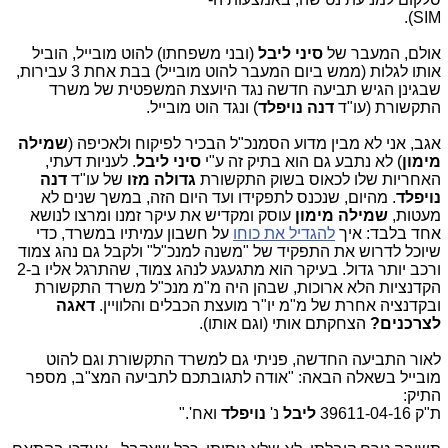
SIM).
אולם, המעבר של
סיני ליבל
(ובני משפחתו) להוט מובייל, הוביל
אותו לגלות (ממש ביום המעבר להוט מובייל) בבת אחת 3 עבירות,
שבגינן הגיש תביעה חדשה נגד היועצת המשפטית של משרד
התקשורת (עו"ד
דנה נויפלד
) ונגד הוט מובייל.
אגב, אני לא מבין מדוע הסמנכ"ל הבכיר לפיקוח ולאכיפה (
שמילה
מימון
) לא נתבע גם הוא בתיק זה ע"י
סיני ליבל
. לעניות דעתי,
האחריות שלו לכאוס בשוק התקשורת
גדולה מזו
של עו"ד
דנה
נויפלד
. מהיום, שנכנס לתפקידו ועד היום הזה, במשך שנים לא
מעטות,
שמילה מימון
עוסק ומקדיש את עיקר זמנו ומרצו לנושא
אחד בלבד: איך
להגדיל את כוחו
על חשבון עמיתיו במשרד, כדי
שיוכל לדרוש את התפקיד של "משנה למנכ"ל" ולקבל גם נהג צמוד
ורכב יותר גדול. בעיקר הוא מתגעגע לנהג צמוד, שהתרגל אליו ב-2
הקדנציות הלא ארוכות, שבהן היה מ"מ מנכ"ל משרד התקשורת
ובקדנציה אחרת של מ"מ יו"ר מועצת הכבלים והלוויין.
דאגה
לצרכנים?
הצחקתם אותי (וגם אותו).
לאור התביעה החדשה, פניתי גם למשרד התקשורת וגם להוט
מובייל בשאלה הבאה: "
אודה לתגובתכם לתביעה המצ"ב,
מספר
התיק:
ת"ק 39611-04-16
ליבל
נ'
נויפלד
ואח'."