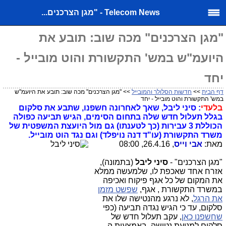
Telecom News - "מגן הצרכנים...
"מגן הצרכנים" מכה שוב: תובע את
היועמ"ש במש' התקשורת והוט מובייל -
יחד
דף הבית
>>
חדשות הסלולר והמובייל
>> "מגן הצרכנים" מכה שוב: תובע את היועמ"ש
במש' התקשורת והוט מובייל - יחד
בלעדי
: סיני ליבל, שאך לאחרונה חשפנו, שתבע את סלקום
בגלל תעלול חדש שלה בתחום הסימים, הגיש תביעה כפולה
הכוללת 3 עבירות (כך לטענתו) גם מול היועצת המשפטית של
משרד התקשורת (עו"ד דנה נויפלד) וגם נגד הוט מובייל.
מאת:
אבי וייס
, 26.4.16, 08:00
"מגן הצרכנים" -
סיני ליבל
(בתמונה),
אזרח אחד שאכפת לו, שלמעשה ממלא
את המקום של כל אגף פיקוח ואכיפה
במשרד התקשורת , אגף,
שפשט מזמן
את הרגל
, לא נרגע מהנטישה שלו את
סלקום, עד כי הגיש נגדה תביעה (כפי
שחשפנו כאן
, עקב תעלול חדש של
סלקום למניעת נטישה, באמצעות ה-