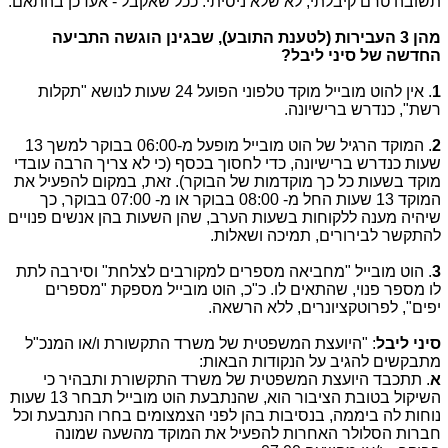
תשובה טרם קיבלתי, לא שלא ניסיתי. ככל שאקבל - אעדכן בהתאם.
מהן 3 העבירות (לטענת התובע), שבגינן הוגשה התביעה
החדשה של סיני ליבל?
1
. אין להוט מובייל מוקד טלפוני הפועל 24 שעות לנושא "תקלות
רשת", כנדרש ברישיונה.
2
. המוקד הרגיל של הוט מובייל מופעל מ-06:00 בבוקר למשך 13
שעות כנדרש ברישיונה, כדי לחסוך בכסף (כי לא צריך הרבה עובדי
מוקד בשעות כל כך מוקדמות של הבוקר). זאת, במקום להפעיל את
המוקד 13 שעות החל מ- 08:00 בבוקר או מ- 07:00 בבוקר, כך
שיהיה מענה ללקוחות בשעות הערב, שהן השעות בהן אנשים פנויים
להתקשר לבירורים, תמיכה ושאלות.
3
. הוט מובייל "מחביאה מספרים למקורבים לצלחת" וסירבה לתת
לו מספר פנוי, שהתאים לו. כ"כ, הוט מובייל מספקת "מספרים
יפים", לפרוטקציונרים, ללא הרשאה.
סיני ליבל
: "היועצת המשפטית של משרד התקשורת ו/או המנכ"ל
מתבקשים להגיב על הנקודות הבאות:
א
. תתכבד היועצת המשפטית של משרד התקשורת ותבהיר כי
השיקול בטובת הציבור הוא, שהנתבעת הוט מובייל תבחר 13 שעות
נוחות לה ביממה, בנסיבות בהן לפני הצמצומים בחרו הנתבעת וכל
חברות הסלולר האחרות להפעיל את המוקד מהשעה שמונה