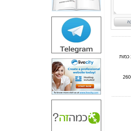
חשיפת חשד לשחיתות
הדומה לזו של "תיק
4000" אך בתחום
הסלולר -
כאן
חשיפת מה שלא
רוצים שתדעו בעניין
פריסת אנלימיטד
(בניחוח בלתי נסבל) -
כאן
חשיפה: איוב קרא
אישר לקבוצת סלקום
בדיוק מה שביבי אישר
ל-Yes ולבזק -
כאן
האם השר איוב קרא
היה צריך בכלל לחתום
על האישור, שנתן
לקבוצת סלקום? -
כאן
האם ביבי וקרא קבלו
בכלל תמורה עבור
ההטבות הרגולטוריות