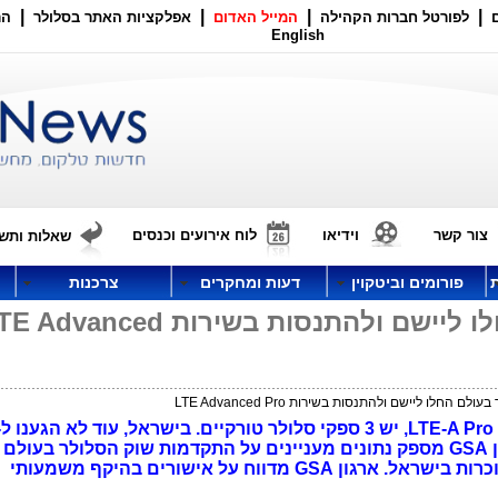
|
|
|
|
לפורטל חברות הקהילה
המייל האדום
אפלקציות האתר בסלולר
הר
English
צור קשר
וידיאו
לוח אירועים וכנסים
שאלות ותשו
פורומים וביטקוין
דעות ומחקרים
צרכנות
47 ספקי סלולר בעולם החלו ליישם ולהתנסות בשירות vanced
ואין מועד ל-LTE-A. דו"ח חדש של ארגון GSA מספק נתונים מעניינים על התקדמות שוק הסלולר ב
ארגון GSA מדווח על אישורים בהיקף משמעותי