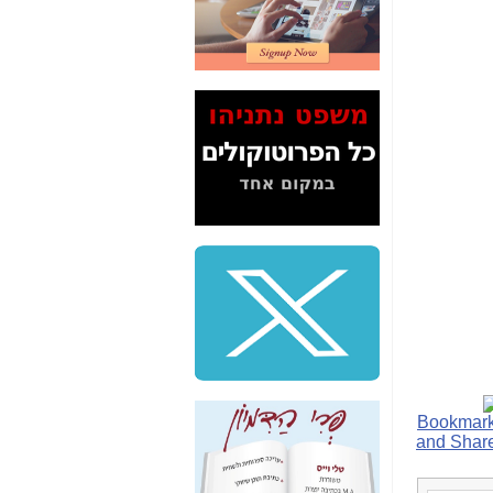
2" על תעלולי השר
משה כחלון -
כאן
המשך חשיפת הבלוף
ששמו "מהפיכת
הסלולר" ואיך מסרסים
את הנתונים לציבור -
כאן
סיכום ביקור בסיליקון
ואלי - למה 3 הגדולות
משקיעות ומפתחות
באותם תחומים -
כאן
שלמה פילבר (עד
לאחרונה מנכ"ל משרד
התקשורת) - עד
מדינה? הצחקתם
אותי! -
כאן
"יש אפליה בחקירה"?
חשיפה: למה השר
משה כחלון לא נחקר
עד היום? -
כאן