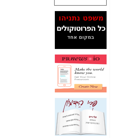
שנתנו לסלקום? -
כאן
המסמכים בנושא בזק-
Yes (תיק 4000)
מוכיחים "תפירת תיק"
לאיש הלא נכון! -
כאן
עובדות ומסמכים
המוסתרים מהציבור:
האם ביבי כשר
תקשורת עזר לקב'
בזק? -
כאן
מה מקור ה-Fake
News שהביא לתפירת
תיק לביבי והעלמת
החשודים הנכונים -
כאן
אחת הרגליים של "תיק
4000 התפור"
התמוטטה היום
בניצחון (כפול) של בזק
-
כאן
איך כתבות מפנקות