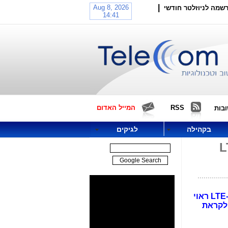
|
שמה לניוזלטר חודשי
RSS
המייל האדום
בות
בקהילה
לגיקים
LTE Ad
בין ספקי הסלולר, שהחלו לספק שירותי LTE-A Pro, יש 3 ספקי סלולר טורקיים. בישראל, עוד לא הגענו ל-LTE ראוי
עולם לקראת