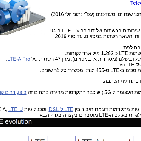
פרסם מספר דוחו"ת עולמיים חצי שנתיים ומעודכנים (עפ"י נתוני יולי 2016)
יש כיום 738 ספקי סלולר המספקים שירותים ברשתות של דור רביעי - LTE ב-194
מדינות, וזה כולל 521 רשתות מסחריות והשאר רשתות בניסויים. עד סוף 2016
.
LTE-A Pro
ם בתחתית הכתבה.
תקדמות מהירה בתחום זה
ביפן, דרום קו
LTE ל-DSL
, וטכנולוגיות LTE-A,
LTE-U