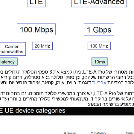
ות מסחרי
של LTE-A Pro, ניתן למצא את 3 ספקי הסלולר הגדו
לושתם סיימו זה מכבר פריסת VoLTE בכל רחבי הרשתות שלהם), וכן ספקי סלולר ב: אוסטרליה, דרום קו
לולר במדינות
ערביות
דוגמת: כווית, עומן, קטאר, איחוד הנסיכויות וסע
כדי שאפשר יהיה לנצל את היכולות המתקדמות של LTE-A Pro, יש צורך במכשירי סלולר תומכים. גם בתח