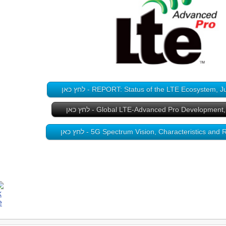
REPORT: Status of the LTE Ecosystem, - לחץ כאן
Global LTE-Advanced Pro Developmen - לחץ כאן
5G Spectrum Vision, Characteristics a - לחץ כאן