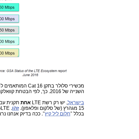
השנייה של 2016. כך, לפי הבטחת קוואלקום ויצרני צ'יפים לסמארטפונים נוספים.
בישראל
, יש רק רשת LTE
אחת
תקנית עם 20 מגהרץ (ר
15 מגהרץ (של סלקום ופלאפון).
זהו
. VoLTE
בכלל "
חלום ליל קיץ
". ככה בדיוק אנחנו נר