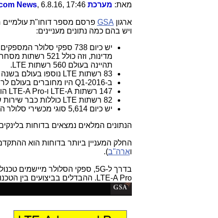
מאת:
מערכת Telecom News
, 6.8.16, 17:46
ארגון
GSA
ויש בהם כמה נתונים מעניינים:
תהיינה בעולם 560 רשתות LTE.
83 רשתות LTE נוספו בעולם בשנה החולפת.
ב-Q1-2016 היו מחוברים בעולם לרשתות LTE כ-1.292 מיליארד לקוחות.
147 רשתות LTE-A ו-LTE-A Pro הושקו בעולם (מסחרית או בניסויים), מהן 47 רשתות של
82 רשתות LTE כוללות כבר שירות של VoLTE.
יש כיום 5,614 סוגי מכשירי סלולר התומכים ב-LTE מ-455 יצרני מכשירי סלולר שונים.
הנתונים המלאים נמצאים בדוחות בלינקי
החלק המעניין ביותר בדוחות הוא ההתקדמות העצומה ל-5G (יש כבר ה
ו
ארה"ב
).
בדרך ל-5G, ספקי הסלולר מיישמים טכנולוגיות מתקדמות דוגמת חיבור בין
LTE-A Pro. ההבדלים בביצועים בין הטכנולוגיות בעולם ה-LTE מוסברים בקצרה בגרף הבא: