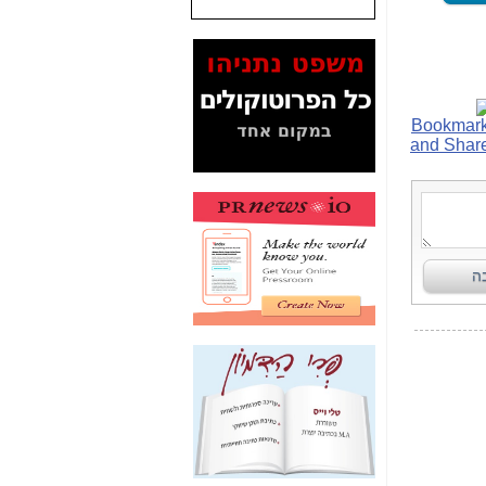
המסמכים בנושא בזק-
Yes (תיק 4000)
מוכיחים "תפירת תיק"
לאיש הלא נכון! -
כאן
עובדות ומסמכים
המוסתרים מהציבור:
האם ביבי כשר
תקשורת עזר לקב'
בזק? -
כאן
מה מקור ה-Fake
News שהביא לתפירת
תיק לביבי והעלמת
החשודים הנכונים -
כאן
אחת הרגליים של "תיק
4000 התפור"
התמוטטה היום
בניצחון (כפול) של בזק
-
כאן
איך כתבות מפנקות
הפכו לפתע לטובת