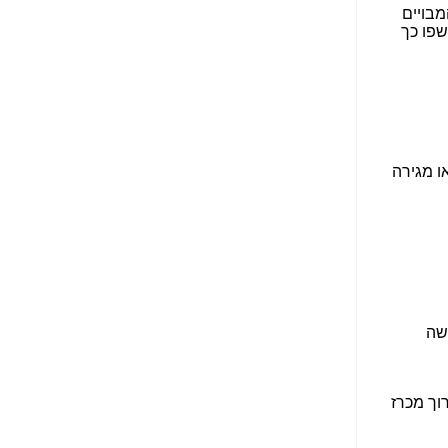
הנאה שהיא מיסודות
עבירת השוחד? -
כאן
שערוריית הקנס הענק
על בזק וחשיפת
"תעודת הביטוח" של
נתניהו בתיק 4000 -
כאן
ערוץ 20: "תיק תפור":
אבי וייס חושף את
מחדלי "תיק 4000" -
כאן
התבלבלתם: גיא פלד
הפך את כחלון, גבאי
ואילת לחשודים
המרכזיים בתיק 4000 -
כאן
פצצות בתיק 4000:
האם היו בכלל
התנגדויות למיזוג
בזק-יס? -
כאן