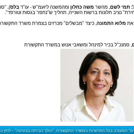
תמי לשם
, מהשר
משה כחלון
ומהמשנה ליועמ"ש - עו"ד
בלס
), "ס
חירת" נציב תלונות ברשות השנייה, תהליך ש"נתפר בגסות וטורפד".
 את
מלוא התמונה
, כיצד "מבשלים" מכרזים בצמרת משרד התקשורת
, סמנכ"ל בכיר למינהל ומשאבי אנוש במשרד התקשורת
ים" המעורב בכל הפרשיות במשרד התקשורת, "הולך הביתה בבעיטה" - לחץ כא