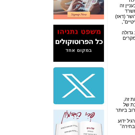
לה
2" על תעלולי השר
ניין זה
משה כחלון -
כאן
משרד
שר (דאז)
המשך חשיפת הבלוף
טיים",
ששמו "מהפיכת
הסלולר" ואיך מסרסים
גדולה
את הנתונים לציבור -
מקרים
כאן
סיכום ביקור בסיליקון
ואלי - למה 3 הגדולות
משקיעות ומפתחות
באותם תחומים -
כאן
שלמה פילבר (עד
לאחרונה מנכ"ל משרד
התקשורת) - עד
מדינה? הצחקתם
ת זה,
אותי! -
כאן
בת של
וב ביותר
"יש אפליה בחקירה"?
חשיפה: למה השר
עמדות (תרגיל ידוע
משה כחלון לא נחקר
ור, ולא "בחירה"
עד היום? -
כאן