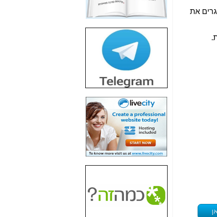
חשיפת חשד לשחיתות
וגרים את
הדומה לזו של "תיק
4000" אך בתחום
הסלולר -
כאן
.
חשיפת מה שלא
רוצים שתדעו בעניין
פריסת אנלימיטד
(בניחוח בלתי נסבל) -
כאן
חשיפה: איוב קרא
אישר לקבוצת סלקום
בדיוק מה שביבי אישר
ל-Yes ולבזק -
כאן
האם השר איוב קרא
היה צריך בכלל לחתום
על האישור, שנתן
לקבוצת סלקום? -
כאן
האם ביבי וקרא קבלו
בכלל תמורה עבור
ההטבות הרגולטוריות
ן
שנתנו לסלקום? -
כאן