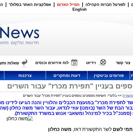
|
|
|
|
לפורטל חברות הקהילה
המייל האדום
אפלקציות האתר בסלולר
הר
English
צור קשר
וידיאו
לוח אירועים וכנסים
שאלות ותשו
פורומים וביטקוין
דעות ומחקרים
צרכנות
פים בעניין "תפירת מכרז" עבור השרים
קשורת
>> בלעדי: חשיפת מסמכים נוספים בעניין "תפירת מכרז" עבור השרים
 לתפירת מכרז" במועצת הכבלים והלוויין והנה הגיעו לידינו מ
ור הבת של השר (בזמנו) עוזי לנדאו, עבור השר משה כחלון (שה
(סמנכ"ל בכיר למינהל ומשאבי אנוש במשרד התקשורת).
תמי לשם
לשר התקשורת דאז,
משה כחלון