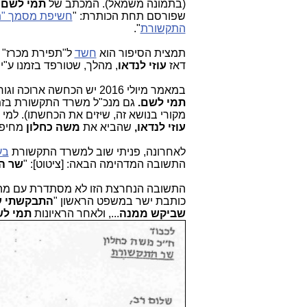
(בתמונה משמאל). המכתב של
תמי לשם
שפורסם תחת הכותרת: "
חשיפת מסמך "ת
התקשורת
".
תמצית הסיפור הוא
חשד
ל"תפירת מכרז"
דאז
עוזי לנדאו
, מהלך, שטורפד בזמנו ע"י 
במאמר מיולי 2016 יש הכחשה ארוכה וגורפת של משרד התקשורת (שלא ידע אז, שיש בידי מסמך מקורי בחתימת ידה של
תמי לשם.
גם מנכ"ל משרד התקשורת בזמ
מקורי בנושא זה, שיזים את הכחשתו). למ
עוזי לנדאו,
שהביא את
משה כחלון
מחיפה 
לאחרונה, פניתי שוב למשרד התקשורת
בע
התשובה המדהימה הבאה: [ציטוט]: "
שר ה
התשובה הנחרצת הזו לא מסתדרת עם מה 
כותבת ישר במשפט הראשון "
התבקשתי ע
שביקש ממנה
..., ולאחר הראיונות
תמי ל