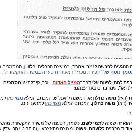
הנוגעים לפרשה לגמרי אחרת, במועצת הכבלים והלוויין, המסמכים ה
סמך נוסף
של "תפירת מכרז" המעוררת סערה במשרד התקשורת
".
פת להם, לפנות אלי דרך "
המייל האדום
", וכך, קיבלתי
2 מסמכים
לנדאו", שמדברים בעד עצמם:
 (דאז)
משה כחלון
אל המשנה ליועמ"ש. המכתב המלא
מצוי כאן
למתע
 (דאז)
משה כחלון
. המכתב המלא
מצוי כאן
למתעניינים.
ה:
הוא זה שפנה ל
תמי
לשם
. כלומר, הטענה של משרד התקשורת מהשב
ודות מכרזים
כלשהם
, פשוט "מצוצה מהאצבע" (זה הביטוי הכי עדין 