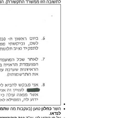
לתשובה הזו ממשרד התקשורת). הנ
השר
כחלון
טוען (בעקבות מה ש
תמי
לנדאו
.