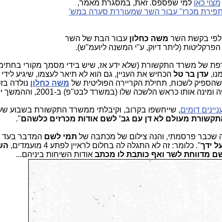
מצוי כאן
למי שפספס. זאת, במסגרת מאמר,
פירת מכרז" עבור השר שמעוררת סערה במש'
 לפי בקשת השר
משה כחלון
עבור הבת של השר
הפרקליטות (ליתר דיוק, ע"י המשנה ליועמ"ש).
נו,
עדן בר טל
הכחיש את העניין, גם הוא לא תיאר לעצמו, שיגיע לידי
י שהספיק לשכוח, תחילת הקריירה הפוליטית של
משה כחלון
נולדה בז
ומינה אותו כראש הלשכה שלו (במשרד לבט"פ) ב-2001, וההמשך ידוע.
ניינים דומים
, שייחשפו בקרוב, וקיבלתי ממשרד התקשורת בשבוע ש
תקשורת מעולם לא דן עם גב' לשם אודות מכרזים כלשהם
".
שכבר פרסמתי, והנה צילום של מכתבה של
תמי לשם
המדבר בעד ע
ל ידך
". כלומר: זה לא התגלה לה בחלום לראיין לפתע 4 מועמדים,
הש
שם
מדווחת לשר ואף כותבת לו מכתב
אודות השיחות ביניהם...