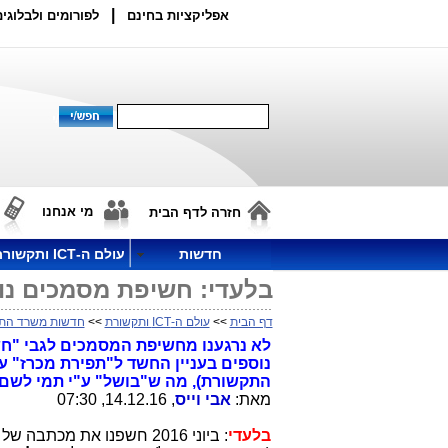
|
אפליקציות בחינם
לפורומים ולבלוגים
מי אנחנו
חזרה לדף הבית
חדשות
עולם ה-ICT ותקשורת
בלעדי: חשיפת מסמכים נוס
דף הבית
>>
עולם ה-ICT ותקשורת
>>
חדשות משרד הת
לא נרגענו מחשיפת המסמכים לגבי "חשד
נוספים בעניין החשד ל"תפירת מכרז" עב
התקשורת), מה ש"בושל" ע"י תמי לשם 
מאת:
אבי וייס
, 14.12.16, 07:30
בלעדי
: ביוני 2016 חשפנו את מכתבה של