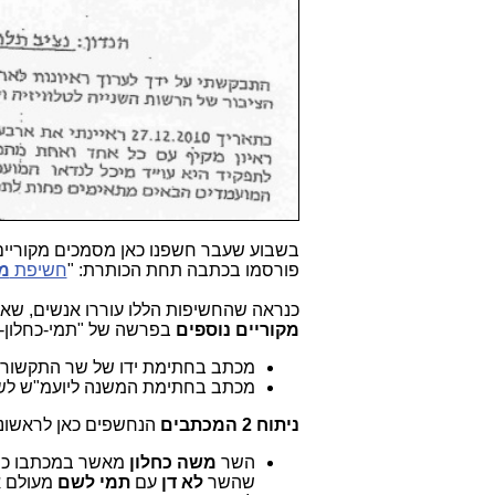
בשבוע שעבר חשפנו כאן מסמכים מקוריים 
פורסמו בכתבה תחת הכותרת: "
חשיפת
מ
כנראה שהחשיפות הללו עוררו אנשים, שאכ
מקוריים
נוספים
בפרשה של "תמי-כחלון-
מכתב בחתימת ידו של שר התקשורת
מכתב בחתימת המשנה ליועמ"ש לשר
ניתוח 2 המכתבים
הנחשפים כאן לראשונ
השר
משה כחלון
מאשר במכתבו כי 
שהשר
לא דן
עם
תמי לשם
מעולם א