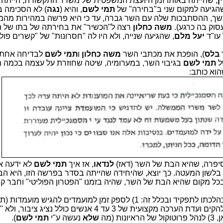
ן
, שהייתה באותו זמן היועצת המשפטית של משרד התקשורת, הייתה 
שהגיעה למקום שני ב"בחירה" של
תמי לשם
, והיא (
נגה
) לא הסכימה בע
שך, ההסתבכות שלה עם השר גברה, עד כי היא פרשה במהירות מה
סוק בה כרגע).
משה כחלון
רצה ל"הכשיר" את בחירתה של בתו של ה
 עו"ד
יעל מלם
,
שהגיעה שנייה, ולא היו לה "חסרונות" של "קשרים פולי
בלס
), הופכת את מכתבי השר
משה כחלון
ו
תמי לשם
לבדיחה אחת 
ל
תמי לשם
בגיבוי השר, במערומיה, שיטה שחוזרת על עצמה בכמה 
וא כותב:
יפרה, שהיא הבת של השר (דאז)
לנדאו
, אז איך
תמי לשם
לא ידעה א
, בלשון המעטה. כך יוצא, שהיחידה שהייתה בסדר בפרשה הזו, היא ה
בכל מקום שהיא הבת של השר, שהיה בזמנו "הפטרון הפוליטי" וחבר קר
המשנה ליועמ"ש ביקש לקיים מכרז כהלכתו לתפקיד ובכלל זה: 1) לספק זמן למועמדים להגיש מו
, 2) להקים ועדת הערכה מקצועית של 3 עד 4 אנשים כולל נציג ציב
ת (מה
שלא
נעשה ע"י
תמי לשם
).