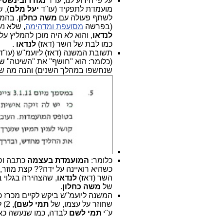
על פי הידוע לנו, עו"ד
נגה רובינשטיי
מועמדת לתפקיד (עו"ד
יעל מלם
), 
לשתף פעולה עם
משה כחלון
. בהמ
(בפרשה
מסועפת ומדהימה
, שלא נע
לנדאו
, והוא לא היה מוכן להמליץ על
כמו לבת של השר (דאז)
לנדאו
.
תשובת המשנה (דאז) ליועמ"ש (עו"ד
(כלומר: הוא "חושף" את "השיטה" ש
שנחשפו במהלך השנים) והנה מה שה
כלומר:
המועמדת בעצמה
כתבה וס
כשהיא רואיינה על ידה?? קצת מוזר
השר (דאז)
לנדאו
, שהצהירה בגלוי 
של
משה כחלון
.
שחוזר על עצמו, של
תמי לשם)
ע"י
תמי לשם
לבדה, כמו שנעשה כאן, 3) לנהל פרוטוקול של הראיונו