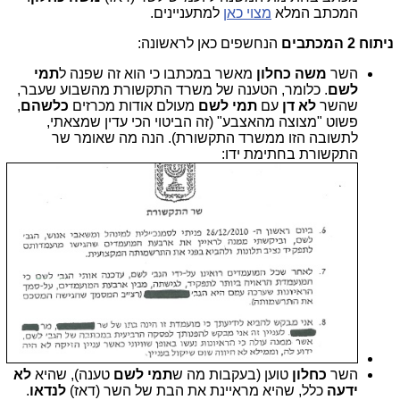
המכתב המלא
מצוי כאן
למתעניינים.
ניתוח 2 המכתבים
הנחשפים כאן לראשונה:
השר
משה כחלון
מאשר במכתבו כי הוא זה שפנה ל
תמי
לשם
. כלומר, הטענה של משרד התקשורת מהשבוע שעבר,
שהשר
לא דן
עם
תמי לשם
מעולם אודות מכרזים
כלשהם
,
פשוט "מצוצה מהאצבע" (זה הביטוי הכי עדין שמצאתי,
לתשובה הזו ממשרד התקשורת). הנה מה שאומר שר
התקשורת בחתימת ידו:
השר
כחלון
טוען (בעקבות מה ש
תמי
לשם
טענה), שהיא
לא
ידעה
כלל, שהיא מראיינת את הבת של השר (דאז)
לנדאו
.