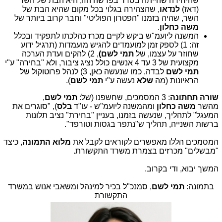
שהיחידה שהייתה בסדר בפרשה הזו, היא הבת של השר
(דאז)
לנדאו
, שהצהירה בגלוי בכל מקום שהיא הבת של
השר, שהיה בזמנו "הפטרון הפוליטי" וחבר קרוב ביותר של
משה כחלון
.
המשנה ליועמ"ש ביקש לקיים מכרז כהלכתו לתפקיד ובכלל
זה: 1) לספק זמן למועמדים להגיש מועמדות (תרגיל ידוע
שחוזר על עצמו, של
תמי לשם)
, 2) להקים ועדת הערכה
מקצועית של 3 עד 4 אנשים כולל נציג ציבור, ולא "בחירה" ע"י
תמי לשם
לבדה, כמו שנעשה כאן, 3) לנהל פרוטוקול של
הראיונות (מה
שלא
נעשה ע"י
תמי לשם
).
שורה תחתונה
: 3 המסמכים, שחשפנו (של:
תמי לשם
,
מהשר
משה כחלון
ומהמשנה ליועמ"ש - עו"ד
בלס
), "סוגרים את
המעגל" לתהליך, שנעשה בזמנו, בעניין "בחירת" נציב תלונות
ברשות השנייה, תהליך ש"נתפר בגסות וטורפד".
המסמכים הללו מאפשרים לקוראים לקבל את
מלוא התמונה
, כיצד
"מבשלים" מכרזים בצמרת משרד התקשורת.
המשך יבוא, ודי בקרוב.
בתמונה:
תמי לשם
, סמנכ"ל בכיר למינהל ומשאבי אנוש במשרד
התקשורת