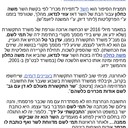
תמצית הסיפור הוא
חשד
ל"תפירת מכרז" לפי בקשת השר
משה
כחלון
עבור הבת של השר דאז
עוזי לנדאו
, מהלך, שטורפד בזמנו
ע"י הפרקליטות (ליתר דיוק, ע"י המשנה ליועמ"ש).
במאמר מיולי 2016 יש הכחשה ארוכה וגורפת של משרד התקשורת
(שלא ידע אז, שיש בידי מסמך מקורי בחתימת ידה של
תמי לשם.
גם מנכ"ל משרד התקשורת בזמנו,
עדן בר טל
הכחיש את העניין,
גם הוא לא תיאר לעצמו, שיגיע לידי מסמך מקורי בנושא זה, שיזים
את הכחשתו). למי שהספיק לשכוח, תחילת הקריירה הפוליטית של
משה כחלון
נולדה בזכות השר
עוזי לנדאו,
שהביא את
משה כחלון
מחיפה ומינה אותו כראש הלשכה שלו (במשרד לבט"פ) ב-2001,
וההמשך ידוע.
לאחרונה, פניתי שוב למשרד התקשורת
בעניינים דומים
, שייחשפו
בקרוב, וקיבלתי ממשרד התקשורת בשבוע שעבר את התשובה
המדהימה הבאה: [ציטוט]: "
שר התקשורת מעולם לא דן עם גב'
לשם אודות מכרזים כלשהם
".
התשובה הנחרצת הזו לא מסתדרת עם מה שכבר פרסמתי, והנה
צילום של מכתבה של
תמי לשם
המדבר בעד עצמו. היא כותבת
ישר במשפט הראשון "
התבקשתי על ידך
". כלומר: זה לא התגלה
לה בחלום לראיין לפתע 4 מועמדים,
השר הוא זה שביקש
ממנה
..., ולאחר הראיונות
תמי לשם
מדווחת לשר ואף כותבת לו
מכתב
אודות השיחות ביניהם...