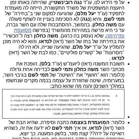
על פי הידוע לנו, עו"ד
נגה רובינשטיין
, שהייתה באותו זמן
היועצת המשפטית של משרד התקשורת, הייתה לה מועמדת
לתפקיד (עו"ד
יעל מלם
), שהגיעה למקום שני ב"בחירה" של
תמי לשם
, והיא (
נגה
) לא הסכימה בעניין זה לשתף פעולה
עם
משה כחלון
. בהמשך, ההסתבכות שלה עם השר גברה,
עד כי היא פרשה במהירות מהמשרד (בפרשה
מסועפת
ומדהימה
, שלא נעסוק בה כרגע).
משה כחלון
רצה ל"הכשיר"
את בחירתה של בתו של השר (דאז)
לנדאו
, והוא לא היה מוכן
להמליץ על עו"ד
יעל מלם
,
שהגיעה שנייה, ולא היו לה
"חסרונות" של "קשרים פוליטיים", כמו לבת של השר (דאז)
לנדאו
.
תשובת המשנה (דאז) ליועמ"ש (עו"ד
בלס
), הופכת את
מכתבי השר
משה כחלון
ו
תמי לשם
לבדיחה אחת גדולה
(כלומר: הוא "חושף" את "השיטה" של
תמי לשם
בגיבוי השר,
במערומיה, שיטה שחוזרת על עצמה בכמה מקרים שנחשפו
במהלך השנים) והנה מה שהוא כותב:
כלומר:
המועמדת בעצמה
כתבה וסיפרה, שהיא הבת של
השר (דאז)
לנדאו
, אז איך
תמי לשם
לא ידעה את זה, כשהיא
רואיינה על ידה?? קצת מוזר, בלשון המעטה. כך יוצא,