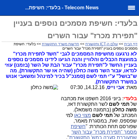
Telecom News - בלעדי: חשיפת...
בלעדי: חשיפת מסמכים נוספים בעניין
"תפירת מכרז" עבור השרים
דף הבית
>>
עולם ה-ICT ותקשורת
>>
חדשות משרד התקשורת
>> בלעדי: חשיפת
מסמכים נוספים בעניין "תפירת מכרז" עבור השרים
לא נרגענו מחשיפת המסמכים לגבי "חשד לתפירת מכרז"
במועצת הכבלים והלוויין והנה הגיעו לידינו מסמכים נוספים
בעניין החשד ל"תפירת מכרז" עבור הבת של השר (בזמנו) עוזי
לנדאו, עבור השר משה כחלון (שהיה אז שר התקשורת), מה
ש"בושל" ע"י תמי לשם (סמנכ"ל בכיר למינהל ומשאבי אנוש
במשרד התקשורת).
מאת:
אבי וייס
, 14.12.16, 07:30
בלעדי
: ביוני 2016 חשפנו את מכתבה
של
תמי לשם
לשר התקשורת דאז,
משה כחלון
(בתמונה משמאל).
המכתב של
תמי לשם
מצוי כאן
למי
שפספס. זאת, במסגרת מאמר,
שפורסם תחת הכותרת: "
חשיפת
מסמך "תפירת מכרז" עבור השר
שמעוררת סערה במש' התקשורת
".