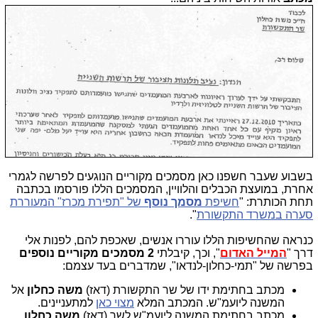
בשבוע שעבר חשפנו כאן מסמכים מקוריים הנוגעים לפרשה לגמרי
אחרת, במועצת הכבלים והלוויין, המסמכים הללו פורסמו בכתבה
תחת הכותרת: "
חשיפת
מסמך נוסף
של "תפירת מכרז" המעוררת
סערה במשרד התקשורת
".
כנראה שהחשיפות הללו עוררו אנשים, שאכפת להם, לפנות אלי
דרך "
המייל האדום
", וכך, קיבלתי
2 מסמכים מקוריים
נוספים
בפרשה של "תמי-כחלון-לנדאו", שמדברים בעד עצמם:
מכתב בחתימת ידו של שר התקשורת (דאז)
משה כחלון
אל
המשנה ליועמ"ש. המכתב המלא
מצוי כאן
למתעניינים.
מכתב בחתימת המשנה ליועמ"ש לשר (דאז)
משה כחלון
.