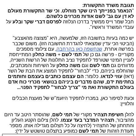
תגובת משרד התקשורת
:
"
הנאמר בפנייתך הינו שקר מוחלט. וכי שר התקשורת מעולם
לא דן עם גב' לשם אודות מכרזים כלשהם
.
חבל שמר וייס ממשיך בדרכו הנלוזה
לפרסם דברי שקר ובלע
על
עובדי המשרד וראשיו".
יש כמה בעיות בתשובה הזו, שלמעשה, היא "מצוצה מהאצבע"
(הביטוי הכי עדין שמצאתי להגדרת התשובה הזו). משום שכבר
בפרשה אחרת,
שנחשפה כאן בהרחבה
, עם צילומי מסמכים
מקוריים - פרשה גם כן של
תמי לשם
+
משה כחלון
המתייחסת
לעניין המינוי שטורפד לתפקיד נציב התלונות של הרשות השנייה,
מדווחים גם
תמי לשם
וגם
משה כחלון
על השיחות והמכתבים,
שהוחלפו ביניהם, כדי "לבחור" לתפקיד המוצע את הבת של השר
(דאז)
עוזי לנדאו
. כלומר:
הם עצמם כותבים בעצמם וחותמים
בחתימת ידם, שהם מדברים ביניהם בנושאי מכרזי כוח אדם
בעולם התקשורת ואת מי "צריך לבחור" לתפקיד הפנוי...
וכעת לסיפור כאן, במכרז לתפקיד היועמ"ש של מועצת הכבלים
והלוויין:
להלן
חשיפת תצהיר
מקורי של
תמי לשם
, שהוסתר היטב עד היום
מהציבור,
תצהיר המדבר בעד עצמו
. להלן צילום הקטע העליון
והתחתון של התצהיר (לחיצה על כל תצלום מגדילה אותו. מספר
תעודת הזהות של
תמי לשם
כמופיע בתצלום טושטש על ידי):