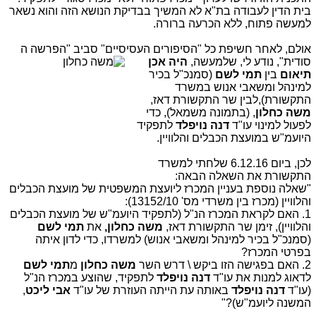
בית הדין לעבודה בת"א לא המשיך בבדיקת הנושא הזה והוא נשאר
למעשה פתוח, ללא הכרעה ברורה.
אולם, לאחר חשיפת כל "הסיפורים העסיסיים" סביב "הפרשה ה
סודית", נודע לי, שלמעשה,
היה אכן
תיאום
בין
תמי לשם
(סמנכ"ל בכיר
למינהל ומשאבי אנוש במשרד
התקשורת),לבין שר התקשורת דאז,
משה כחלון
, (בתמונה משמאל), כדי
לפעול למינוי עו"ד
דנה נויפלד
לתפקיד
היועמ"ש במועצת הכבלים והלוויין.
לכן, ביום 6.12.16 שלחתי למשרד
התקשורת את השאלה הבאה:
"שאלה נוספת בעניין המכרז ליועצת המשפטית של מועצת הכבלים
והלוויין (מכרז בין משרדי מס' 13152/10):
1. האם לקראת המכרז הנ"ל (לתפקיד היועמ"ש של מועצת הכבלים
והלוויין), זימן שר התקשורת דאז,
משה כחלון,
את
תמי לשם
(סמנכ"ל בכיר למינהל ומשאבי אנוש) למשרדו, כדי לדון איתה
בפרטי המכרז?
2. האם בפגישה הזו ביקש \ דרש השר
משה כחלון
מ
תמי
לשם
לדאוג למנות את עו"ד
דנה נויפלד
לתפקיד, שהוצע במכרז הנ"ל
(עו"ד
דנה נויפלד
באותה עת הייתה העוזרת של עו"ד
אבי ליכט
,
המשנה ליועמ"ש)?"