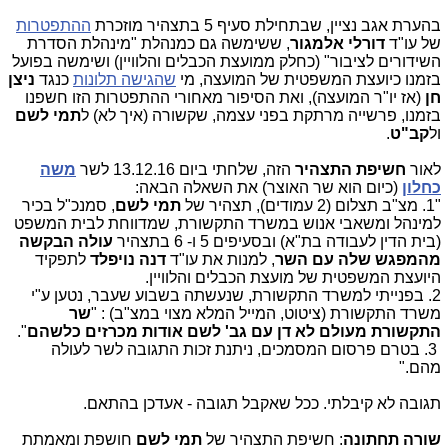
בהערת אגב נציין, שבתחילת סעיף 5 בתצהיר מוזכרת
ההתפטרות
של עו"ד
דורלי אלמגור
, ששימשה גם כמנהלת "מינהלת הסדרת
השידורים לציבור" (כחלק ממועצת הכבלים והלוויין) ושימשה בפועל
בזמנו כיועצת המשפטית של המועצה, מי
שהגישה תלונות
כנגד
ניצן
חן
(אז יו"ר המועצה), ואת הסיפור מאחורי ההתפטרות הזו חשפנו
בזמנו, פרשייה מרתקת בפני עצמה, שקשורה (איך לא) ל
תמי
לשם
ול
קב"ט
.
לאור
חשיפת התצהיר
הזה, שלחתי ביום 13.12.16 לשר
משה
כחלון
(כיום הוא שר האוצר) את השאלה הבאה:
"1. מצ"ב תצלום (2 עמודים), תצהיר של
תמי לשם
, סמנכ"ל בכיר
למינהל ומשאבי אנוש במשרד התקשורת, שמדווחת לבית המשפט
(בית הדין לעבודה בת"א) ובסעיפים 5 ו- 6 בתצהיר
עולה הבקשה
מהמפגש שלה עם השר
, למנות את עו"ד
דנה נויפלד
לתפקיד
היועצת המשפטית של מועצת הכבלים והלוויין.
2. בפנייתי למשרד התקשורת, שנעשתה בשבוע שעבר, נטען ע"י
משרד התקשורת (ציטוט, המייל המלא מצוי במצ"ב) : "
שר
התקשורת מעולם לא דן עם גב' לשם אודות מכרזים כלשהם
".
3. בטרם פרסום המסמכים, ניתנת זכות התגובה לשר לעולה
מהם."
תגובה לא קיבלתי. ככל שאקבל תגובה - אעדכן בהתאם.
שורה תחתונה
: חשיפת התצהיר של
תמי לשם
חושפת ומאמת
ת