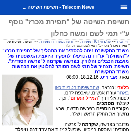
Telecom News - חשיפת השיטה ...
חשיפת השיטה של "תפירת מכרז" נוסף
ע"י תמי לשם ומשה כחלון
דף הבית
>>
עולם ה-ICT ותקשורת
>>
חדשות משרד התקשורת
>> חשיפת השיטה של
"תפירת מכרז" נוסף ע"י תמי לשם ומשה כחלון
משרד התקשורת ניסה להסתיר את התהליך של "תפירת מכרז"
ל"השתלת" עו"ד דנה נויפלד לתפקיד היועצת המשפטית של
מועצת הכבלים והלוויין, בפרשה שקדמה ל"פרשה הסודית".
חשיפת תצהיר של תמי לשם הסותר לחלוטין את הכחשות
משרד התקשורת.
מאת:
אבי וייס
, 18.12.16, 08:00
בלעדי
: כנראה,
שהחשיפות הטריות כאן
באתר
עוררו אנשים, שאכפת להם,
לפנות אלי דרך "
המייל האדום
", וכך,
קיבלתי
מסמכים
מקוריים
נוספים
בפרשה חדשה, שכאן
נחשוף את החלק הראשון שלה.
מדובר בפרשה,
שקדמה
ל"פרשה
הסודית" ועוסקת בניסיון, שנכשל למנות את עו"ד
דנה נויפלד