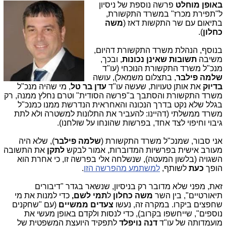
באופן מוחלט
פרשה נוספת של ניסיון
ל"תפירת מכרז" במשרד התקשורת,
בתיאום עם שר התקשות דאז (
משה
כחלון
).
בנוסף, הנהלת משרד התקשורת דהיום,
משיבה
תשובות שאינן נכונות
, ובכך,
מנכ"ל משרד התקשורת הנוכחי (עו"ד
שלמה פילבר
, בתצלום משמאל), עושה
בדיוק
את אותן טעויות, שעשה עו"ד
עדן בר טל
, מי שהיה מנכ"ל
משרד התקשורת והסתבך ב"פרשה הסודית" וטרם נחלץ ממנה, רק
בגלל שלא נקט בדרך הנכונה והאחראית הנדרשת ממנו כמנכ"ל
משרד ממשלתי (דהיינו: להעביר את התלונות למשטרה ולא לתת
גיבוי וחיפוי לצד אחד, בפרשות שהונחו על שולחנו).
אני סבור, שמנכ"ל משרד התקשורת (
שלמה פילבר
), שלא היה
מעורב אישית בפרשיות המדוברות, אמור לבקש
לתקן
את התשובה
השגויה (בלשון המעטה), שנשלחה אלי בפרשה זו, כי אחרת הוא
הופך
כעת
לשותף,
למשתמע מהפרשה הזו
.
זאת, מפני שלא מדובר רק בניסיון, שנשאר בגדר "דיבורים
תיאורטיים", בין השר
משה כחלון
ל
תמי לשם,
כדי למנות את מי
שחפצים ביקרו. במקרה זה, נעשו
צעדים ממשיים
(עם "שחקנים
נוספים", שייחשפו בקרוב), כדי לנסות ולקדם באופן מעשי את
מועמדותה של עו"ד
דנה נויפלד
לתפקיד היועצת המשפטית של