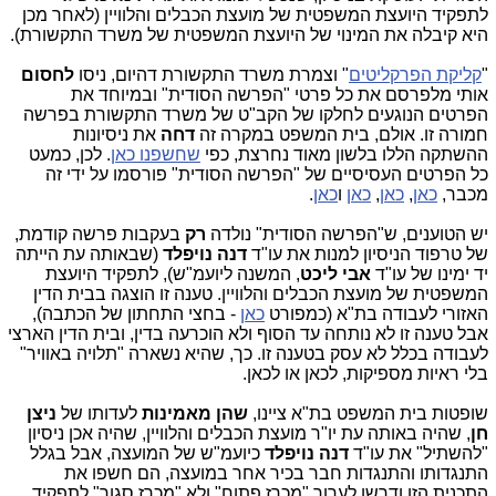
לתפקיד היועצת המשפטית של מועצת הכבלים והלוויין (לאחר מכן
היא קיבלה את המינוי של היועצת המשפטית של משרד התקשורת).
"
קליקת הפרקליטים
" וצמרת משרד התקשורת דהיום, ניסו
לחסום
אותי מלפרסם את כל פרטי "הפרשה הסודית" ובמיוחד את
הפרטים הנוגעים לחלקו של הקב"ט של משרד התקשורת בפרשה
חמורה זו. אולם, בית המשפט במקרה זה
דחה
את ניסיונות
ההשתקה הללו בלשון מאוד נחרצת, כפי
שחשפנו כאן
. לכן, כמעט
כל הפרטים העסיסיים של "הפרשה הסודית" פורסמו על ידי זה
מכבר,
כאן
,
כאן
,
כאן
ו
כאן
.
יש הטוענים, ש"הפרשה הסודית" נולדה
רק
בעקבות פרשה קודמת,
של טרפוד הניסיון למנות את עו"ד
דנה נויפלד
(שבאותה עת הייתה
יד ימינו של עו"ד
אבי ליכט
, המשנה ליועמ"ש), לתפקיד היועצת
המשפטית של מועצת הכבלים והלוויין. טענה זו הוצגה בבית הדין
האזורי לעבודה בת"א (כמפורט
כאן
- בחצי התחתון של הכתבה),
אבל טענה זו לא נותחה עד הסוף ולא הוכרעה בדין, ובית הדין הארצי
לעבודה בכלל לא עסק בטענה זו. כך, שהיא נשארה "תלויה באוויר"
בלי ראיות מספיקות, לכאן או לכאן.
שופטות בית המשפט בת"א ציינו,
שהן מאמינות
לעדותו של
ניצן
חן
, שהיה באותה עת יו"ר מועצת הכבלים והלוויין, שהיה אכן ניסיון
"להשתיל" את עו"ד
דנה נויפלד
כיועמ"ש של המועצה, אבל בגלל
התנגדותו והתנגדות חבר בכיר אחר במועצה, הם חשפו את
התכנית הזו ודרשו לערוך "מכרז פתוח" ולא "מכרז סגור" לתפקיד.