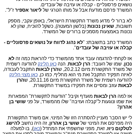
נושאים פרסונליים - קבלה או עזיבה של עובדים.
המשרד פרסם מודעת אבל על מותו הטרגי של
ליאור אספיר
ז"ל".
לא ברור לי מדוע משרד התקשורת הישראלי, באופן עקבי, מספק
תשובות,
שאינן נכונות
(בלשון המעטה), כשקל להוכיח, שהן לא
נכונות באמצעות מסמכים ברורים של המשרד.
המשרד כתב בתשובתו: "
לא נהוג לדווח על נושאים פרסונליים -
קבלה או עזיבה של עובדים
".
אז לקחתי להדגמה עובד אחד מהמשרד כדי להראות כמה זה
לא
נכון.
שמו של העובד:
הרן לבאות
. הנה
כאן הלינק
להודעה רשמית
של משרד התקשורת מיום 20.2.12, ש
הרן
לבאות
התקבל לעבודה,
לאיזה תפקיד התקבל ואת מי הוא מחליף. כמו כן,
כאן מצוי הלינק
להודעה רשמית של משרד התקשורת מיום 20.11.16, ש
הרן
לבאות
עוזב ומסיים את תפקידו במשרד התקשורת.
אז למה
הרן לבאות
מועדף וקיבל "הודעות לתקשורת" המפארות
את שמו ונוגעות ל"קבלה ועזיבה" שלו מהמשרד, על פני
שושי בן
אהרון
?
לי יש הסבר מעניין להסתרה הזו של המינוי. אם משרד התקשורת
היה מפרסם את המינוי של
שושי בן אהרון
, זה היה נחשב
להישג
לטלקום ניוז.
זאת, מפני שחשפתי את המחדל (
כאן
), בו למעלה
משנה אין למשרד התקשורת מנמ"ר והמשרד מיהר לתקן את המצב