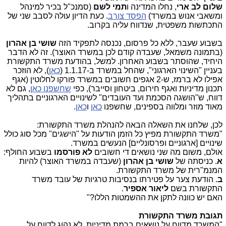
שלום לב ארי
, נחלו המדינה ו
תמי לשם
(סמנכ"ל בכיר למינהל
ומשאבי אנוש במשרד)
הפסד צורב
. כעת הדיון עולה לסבב שני של
התכתשות משפטית, שנדווח עליה בקרוב.
בשבוע שעבר, ללא כל פרסום, נכנסה לתפקיד הזה
שושי בן אהרון
(בתמונה משמאל, שעבדה קודם לכן במשרד האוצר). זה לא הדבר
היחיד, שהוסתר בשבוע האחרון. למשל, בהודעת משרד התקשורת
בעניין "השינוי הארגוני", שהחל במשרד ב-1.1.17 (
כאן
), לא הוזכר
אפילו לא ברמז, ש-2 אגפים חשובים במשרד פורקו לחלוטין (אגף
תכנון מדיניות ואגף חירום, ביטחון וסייבר), כפי
שחשפנו כאן
, גם לא
דווח, ש"הושגה הסכמת ועד העובדים" לשינויים הארגוניים בתהליך
מאוד מוזר ומלווה בספינים, שחשפנו
כאן
ו
כאן
.
לכן, שלחנו את השאלה הבאה להנהלת משרד התקשורת:
"משרד התקשורת מפיץ כל הזמן הודעות על "הישגים" מכל סוג כולל
שינויים [ארגוניים ופרסונליים] הנעשים במשרד.
אולם, משום מה שני נושאים די חשובים
לא פורסמו
בשבוע החולף:
א
. כניסתה של
שושי בן אהרון
(שעבדה במשרד האוצר) להיות
המנמ"רית של משרד התקשורת.
ב
. הודעת צער על פטירתו בנסיבות טרגיות של עובד משרד
התקשורת בשם
ליאור אספיר
.
האם יש כוונה לתקן את ההשמטות הללו?"
תגובת משרד התקשורת
"המשרד מדווח על נושאים ברמת מדיניות. לא נהוג לדווח על