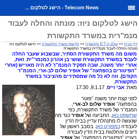
Telecom News - הישג לטלקום ...
הישג לטלקום ניוז: מונתה והחלה לעבוד
מנמ"רית במשרד התקשורת
דף הבית
>>
עולם ה-ICT ותקשורת
>>
חדשות משרד התקשורת
>> הישג לטלקום ניוז:
מונתה והחלה לעבוד מנמ"רית במשרד התקשורת
משום מה משרד התקשורת הסתיר, שבשבוע שעבר החלה
לעבוד במשרד התקשורת שושי בן אהרון כמנמר"ית. זאת,
אחרי יותר משנה, שבה תפקיד המנמ"ר לא היה מאוייש (אחרי
"הפיטורים בהפתעה" של אופיר שלום לב-ארי, המנמ"ר
הקודם). וזה לא כל מה שמסתירים מהציבור במשרד
התקשורת.
מאת:
אבי וייס
, 9.1.17, 17:30
לפני קצת יותר משנה "פוטר
בהפתעה"
אופיר שלום לב-ארי
,
המנמ"ר של משרד התקשורת, כפי
שחשפנו כאן
. התביעה של
אופיר
כגד מה
שנעשה לו מתנהלת עדיין בבית הדין
לעבודה
כמפורט כאן
. בסבב ראשון של
דיונים והחלטות בבית הדין לעבודה
בעניין "הפיטורים בהפתעה" של
אופיר