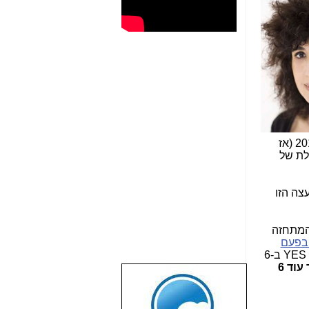
פרש מתפקיד המנכ"ל בסוף 2014 (אז
ולת של
צה הזו
המתחזה
בפעם
), להאריך את רישיון YES ב-6
המשך שירות ה-VOD של YES בניגוד לחוק יימשך עוד 6
שבוע טוב לכל
הגולשים באשר