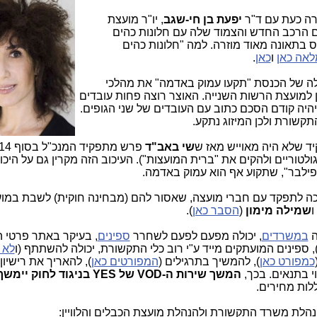
רה כעת עם ד"ר
יפעת בן חי-שגב
, יו"ר מועצת
 עם הרכב החדש והצמוד שלה עם חלונות כהים
 בתאונה מאוד מוזרה. למה "חלונות כהים
אה כאן
ו
כאן
.
לה של הכנסת "תקעו עמוק באדמה" את מהלכי
ין למועצת הרשות השנייה. האוצר רוצה פחות עובדים
היה קודם הסכם כתוב עם העובדים של שני הגופים.
שורת ולכן המיזוג נתקע.
יד שלא היה מאוייש מאז ש
שי באב"ד
גולטוריים ולהקים את "ברית המועצות"). העיכוב הזה מקרין גם על היכ
ילבר", שתקוע אף הוא עמוק באדמה.
שיכה לתפקד עם חברי מועצה, שאסור להם (מבחינה חוקית) לשבת במוע
ו
שמילה מימון
(
הסבר כאן
).
ה
במשרדים
, יכולה מפעם לפעם לשחרר
ספינים
, בעיקר באתר פרטי 
, ספינים המועתקים מייד ע"י רוב כלי התקשורת, יכולה להשתתף (ו
לא 
כמפורט כאן
), להמשיך בתרגילים (
המפורטים כאן
וי בתנאים. בכך,
לות מחירים.
הלת משרד התקשורת ולהנהלת מועצת הכבלים והלוויין: