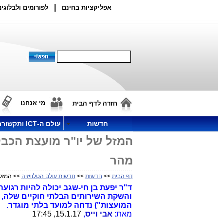
|
אפליקציות בחינם
לפורומים ולבלוגים
מי אנחנו
חזרה לדף הבית
חדשות
עולם ה-ICT ותקשורת
המזל של יו"ר מועצת הכבלי
מהר
דף הבית
>>
חדשות
>>
חדשות עולם הטלוויזיה
>> המזל ש
ד"ר יפעת בן חי-שגב יכולה להיות רג
והשקת השירותים הבלתי חוקיים שלה, כ
המועצות") נדחה למועד בלתי מוגדר.
מאת:
אבי וייס
,
15.1.17, 17:45