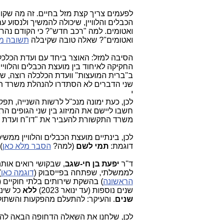
לפעמים צריך קצת מזל בחיים. זה מה שקו
הכבלים והלוויין, שיכולה להמשיך ולנסוע
ואטומים. למה "רכב חדש"? כי הקודם נהרס
ואטומים"? שאלה טובה שקיבלה
תשובה מל
הסיבה למזל: האוצר ביחד עם ועדת הכלכ
החקיקה לאיחוד בין מועצת הכבלים והלווי
ב"ברית המועצות" וועדת הכלכלה רוצה, שי
שני הדברים לא הסתדרו להנהלת משרד התק
י
לכן, כעת ימונה מנכ"ל לרשות השנייה, תפק
חשבו ליישם את המיזוג בין שני הגופים הר
משרד התקשורת להעביר את "דו"ח ועדת פ
לכן, בינתיים מועצת הכבלים והלוויין ממ
דוגמת:
תמי לשם
(למה?
הסבר מלא כאן
) 
ד"ר
יפעת בן חי-שגב
, שבקושי רואים אות
לממשלתי, שפתחה בפייסבוק (
דוגמה כאן
)
הראשונה
) בהשקת שירותים בלתי חוקיים (
שנים נוספות (עד ינואר 2023)
ללא
כל שינ
שנים
. והעיקר: להתעלם מהפקעות והשתול
לכן, שלחנו את השאלה הדחופה הבאה להנ