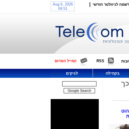
|
שמה לניוזלטר חודשי
RSS
המייל האדום
בות
בקהילה
לגיקים
כך
הוט
ת