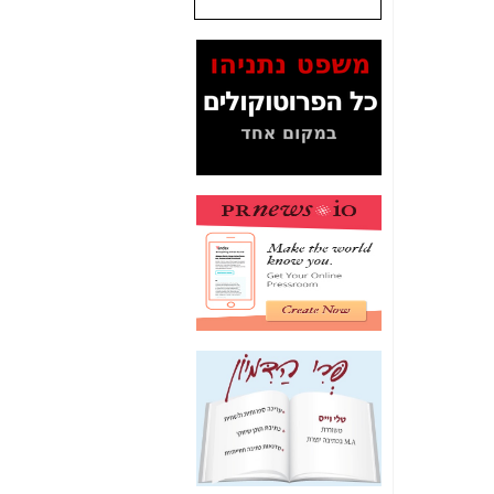
שנתנו לסלקום? -
כאן
המסמכים בנושא בזק-
Yes (תיק 4000)
מוכיחים "תפירת תיק"
לאיש הלא נכון! -
כאן
עובדות ומסמכים
המוסתרים מהציבור:
האם ביבי כשר
תקשורת עזר לקב'
בזק? -
כאן
מה מקור ה-Fake
News שהביא לתפירת
תיק לביבי והעלמת
החשודים הנכונים -
כאן
אחת הרגליים של "תיק
4000 התפור"
התמוטטה היום
בניצחון (כפול) של בזק
-
כאן
איך כתבות מפנקות