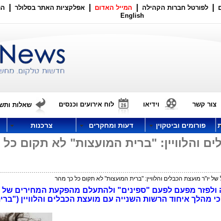
|
|
|
|
לפורטל חברות הקהילה
המייל האדום
אפלקציות האתר בסלולר
הר
English
צור קשר
וידיאו
לוח אירועים וכנסים
שאלות ותשו
פורומים וביטקוין
דעות ומחקרים
צרכנות
ם והלוויין: "ברית המועצות" לא תקום כל 
ל יו"ר מועצת הכבלים והלוויין: "ברית המועצות" לא תקום כל כך מהר
ועה ולפזר מפעם לפעם "ספינים" ולהתעלם מהפקעת המחירים של 
י מהלך איחוד הרשות השנייה עם מועצת הכבלים והלוויין ("ברי