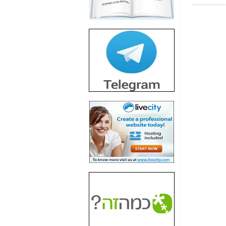
חשיפת חשד לשחיתות
הדומה לזו של "תיק
4000" אך בתחום
הסלולר -
כאן
חשיפת מה שלא
רוצים שתדעו בעניין
פריסת אנלימיטד
(בניחוח בלתי נסבל) -
כאן
חשיפה: איוב קרא
אישר לקבוצת סלקום
בדיוק מה שביבי אישר
ל-Yes ולבזק -
כאן
האם השר איוב קרא
היה צריך בכלל לחתום
על האישור, שנתן
לקבוצת סלקום? -
כאן
האם ביבי וקרא קבלו
בכלל תמורה עבור
ההטבות הרגולטוריות