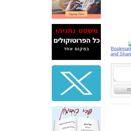
2" על תעלולי השר
משה כחלון -
כאן
המשך חשיפת הבלוף
ששמו "מהפיכת
הסלולר" ואיך מסרסים
את הנתונים לציבור -
כאן
סיכום ביקור בסיליקון
ואלי - למה 3 הגדולות
משקיעות ומפתחות
באותם תחומים -
כאן
שלמה פילבר (עד
לאחרונה מנכ"ל משרד
התקשורת) - עד
מדינה? הצחקתם
אותי! -
כאן
"יש אפליה בחקירה"?
חשיפה: למה השר
משה כחלון לא נחקר
עד היום? -
כאן