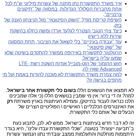
איך משרד התקשורת נתן מתנה של עשרות מיליוני ש"ח לכל
אחת מחברות הסלולר הגדולות, במסווה של "תיקונים
צרכניים"
.
חשיפת קריסת מודל "השוק הסיטונאי" מול הניצחון הענק של
בזק
.
כיצד צחי הנגבי הצטרף לגלעד ארדן ומשה כחלון בהשקת
שירות ללא רישיון
עוד "עבודה בעיניים" בלי לשאול את הציבור, תחת המסווה
של "שוק סיטונאי"
הרגולטור לתקשורת באירופה ממשיך להתקדם בשיטה שלא
שמעו עליה בישראל.
חוש ההומור של הוט-מובייל אודות השקת רשת LTE-
Advanced שאין לה
.
למה צמרת משרד התקשורת לא מוכנה להודות באמת ועל מי
מחפים בגישה זו?
לא תמצאו את הנושאים הללו
בשום כלי תקשורת אחר בישראל
.
למה? זה די ברור: אין מי שמבין בנושאים הללו (כי אלה שמבינים
הלכו כנראה לעבוד בהייטק), וממילא העיתונות בארץ משרתת
רק
את האינטרסים הכלכליים \ האישיים \ הפוליטיים הצרים של
הבעלים של אותם כלי התקשורת.
זה לא דבר חדש בעיתונות בישראל. ממש לא. לכן, לתבוע כעת
ב"תביעה ייצוגית" בטענה, "שכלי התקשורת עבדו עלינו", היא בגדר
היתממות מוחלטת והתעלמות ממצב עובדתי נתון הנמשך עשרות