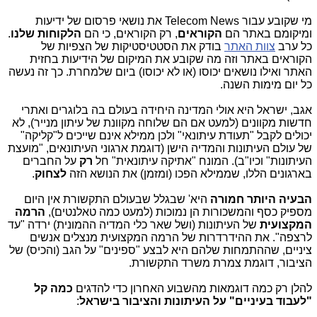
מי שקובע עבור Telecom News את נושאי פרסום של ידיעות
ומיקומם באתר הם
הקוראים
, רק הקוראים, כי הם
הלקוחות שלנו
.
כל ערב
צוות האתר
בודק את הסטטיסטיקות של הצפיות של
הקוראים באתר וזה מה שקובע את המיקום של הידיעות בחזית
האתר ואילו נושאים יכוסו (או לא יכוסו) ביום שלמחרת. כך זה נעשה
כל יום מימות השנה.
אגב, ישראל היא אולי המדינה היחידה בעולם בה בלוגרים ואתרי
חדשות מקוונים (למעט אם הם שלוחה מקוונת של עיתון מנייר), לא
יכולים לקבל "תעודת עיתונאי" ולכן ממילא אינם שייכים ל"קליקה"
של עולם העיתונות והמדיה הישן (דוגמת ארגוני העיתונאים, "מועצת
העיתונות" וכיו"ב). המונח "אתיקה עיתונאית" חל
רק
על החברים
בארגונים הללו, שממילא הפכו (ומזמן) את הנושא הזה
לצחוק
.
הבעיה היותר חמורה
היא' שבגלל שבעולם התקשורת אין היום
מספיק כסף והמשכורות הן נמוכות (למעט כמה טאלנטים),
הרמה
המקצועית
של העיתונות (ושל שאר כלי המדיה ההמונית) ירדה "עד
לרצפה". את ההידרדרות של הרמה המקצועית מנצלים אנשים
ציניים, שההתמחות שלהם היא לבצע "ספינים" על הגב (והכיס) של
הציבור, דוגמת צמרת משרד התקשורת.
להלן רק כמה דוגמאות מהשבוע האחרון כדי להדגים
כמה קל
"לעבוד בעיניים" על העיתונות והציבור בישראל
: