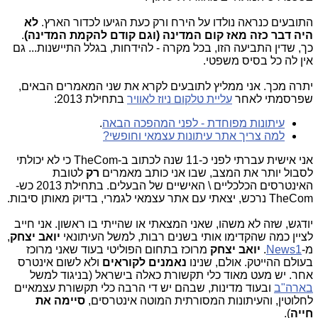
התובעים כנראה נולדו על הירח ורק כעת הגיעו לכדור הארץ.
לא
היה דבר כזה מאז קום המדינה (וגם קודם להקמת המדינה)
.
כך, שדין התביעה הזו, בכל מקרה - להידחות, בגלל התיישנות... גם
אין לה כל בסיס משפטי.
יתרה מכך. אני ממליץ לתובעים לקרא את שני המאמרים הבאים,
שפרסמתי לאחר
עליית טלקום ניוז לאוויר
בתחילת 2013:
עיתונות מפוחדת - לפני המהפכה הבאה
.
למה צריך אתר עיתונות עצמאי וחופשי?
אני אישית עברתי לפני כ-11 שנה לכתוב ב-TheCom כי לא יכולתי
לסבול יותר את המצב, שבו אני כותב מאמרים
רק
לטובת
האינטרסים הכלכליים \ האישיים של הבעלים. בתחילת 2013 כש-
TheCom נרכש, יצאתי עם אתר עצמאי לגמרי, בדיוק מאותן סיבות.
יודגש, שזה לא משהו, שאני המצאתי או שהייתי בו ראשון. אני חייב
לציין כמה שהקדימו אותי בשנים רבות, למשל העיתונאי
יואב יצחק
,
מ-
News1
.
יואב יצחק
מרוכז בתחום הפוליטי בעוד שאני מרוכז
בעולם ההייטק. אולם, שנינו
נאמנים לקוראים
ולא לשום אינטרס
אחר. יש מעט מאוד כלי תקשורת כאלה בישראל (בניגוד למשל
בארה"ב
ובעוד מדינות, שבהם יש די הרבה כלי תקשורת עצמאיים
לחלוטין, והעיתונות המסורתית המוטה אינטרסים,
סיימה את
חייה
).