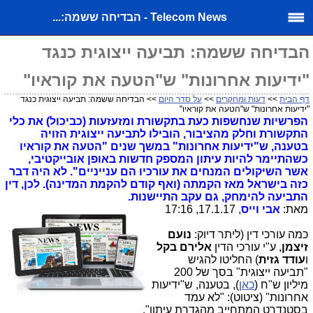
Telecom News - הבדיחה ששמה:...
הבדיחה ששמה: תביעה ייצוגית כנגד
"ידיעות אחרונות" ש"הטעה את קוראיו"
דף הבית
>>
דעות ומחקרים
>>
על סדר היום
>> הבדיחה ששמה: תביעה ייצוגית כנגד
"ידיעות אחרונות" ש"הטעה את קוראיו"
הפרשיות שנחשפות כעת בתקשורת ומזעזעות (כביכול) את כלי
התקשורת וחלק מהציבור, הובילו לתביעה ייצוגית הזויה
בטענה, ש"ידיעות אחרונות" במשך שנים "הטעה את קוראיו
כשהתיימר להיות עיתון המספק חדשות באופן אובייקטיבי,
אשר השיקולים המנחים את עורכיו הם ענייניים". לא היה דבר
כזה בישראל מאז הקמתה (ואף קודם להקמת המדינה). לכן, דין
התביעה להימחק, גם עקב התיישנות.
מאת:
אבי וייס
, 17.1.17, 17:16
כמה עורכי דין (ליתר דיוק:
נועם
זיצמן
, ע"י עורכי הדין
אלירם בקל
ו
עודד גזית
) החליטו להגיש
"תביעה ייצוגית" בסך של 200
מיליון ש"ח (
כאן
), בטענה, ש"ידיעות
אחרונות" (ציטוט): "לא עמד
בסטנדרט המתחייב מהגדרת עיתון".