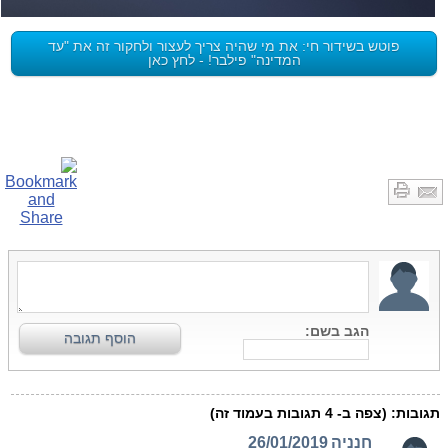
פוטש בשידור חי: את מי שהיה צריך לעצור ולחקור זה את "עד
המדינה" פילבר! - לחץ כאן