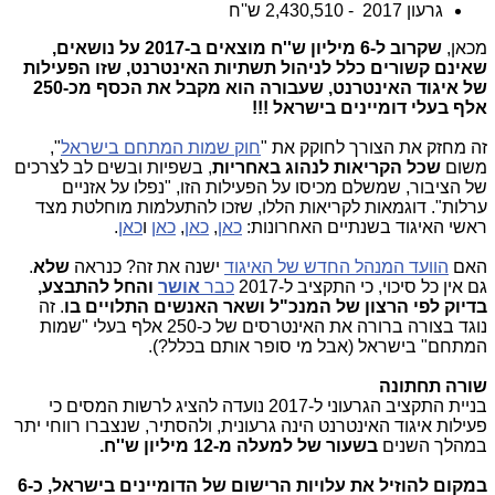
גרעון 2017 - 2,430,510 ש''ח
מכאן,
שקרוב ל-6 מיליון ש''ח מוצאים ב-2017 על נושאים,
שאינם קשורים כלל לניהול תשתיות האינטרנט, שזו הפעילות
של איגוד האינטרנט, שעבורה הוא מקבל את הכסף מכ-250
אלף בעלי דומיינים בישראל !!!
זה מחזק את הצורך לחוקק את "
חוק שמות המתחם בישראל
",
משום
שכל הקריאות לנהוג באחריות
, בשפיות ובשים לב לצרכים
של הציבור, שמשלם מכיסו על הפעילות הזו, "נפלו על אזניים
ערלות". דוגמאות לקריאות הללו, שזכו להתעלמות מוחלטת מצד
ראשי האיגוד בשנתיים האחרונות:
כאן
,
כאן
,
כאן
ו
כאן
.
האם
הוועד המנהל החדש של האיגוד
ישנה את זה? כנראה
שלא
.
גם אין כל סיכוי, כי התקציב ל-2017
כבר
אושר
והחל להתבצע,
בדיוק לפי הרצון של המנכ"ל ושאר האנשים התלויים בו
. זה
נוגד בצורה ברורה את האינטרסים של כ-250 אלף בעלי "שמות
המתחם" בישראל (אבל מי סופר אותם בכלל?).
שורה תחתונה
בניית התקציב הגרעוני ל-2017 נועדה להציג לרשות המסים כי
פעילות איגוד האינטרנט הינה גרעונית, ולהסתיר, שנצברו רווחי יתר
במהלך השנים
בשעור של למעלה מ-12 מיליון ש''ח.
במקום להוזיל את עלויות הרישום של הדומיינים בישראל, כ-6