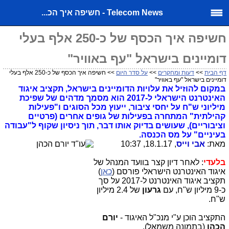
Telecom News - חשיפה איך הכ...
חשיפה איך הכסף של כ-250 אלף בעלי
דומיינים בישראל "עף באוויר"
דף הבית
>>
דעות ומחקרים
>>
על סדר היום
>> חשיפה איך הכסף של כ-250 אלף בעלי
דומיינים בישראל "עף באוויר"
במקום להוזיל את עלויות הדומיינים בישראל, תקציב איגוד
האינטרנט הישראלי ל-2017 הוא מסמך מדהים של שפיכת
מיליוני ש"ח על יחסי ציבור, ייעוץ מכל הסוגים ו"פעילות
קהילתית" המתחרה בפעילות של גופים אחרים (פרטיים
וציבוריים), שעושים בדיוק אותו דבר, תוך ניסיון שקוף ל"עבודה
בעיניים" על מס הכנסה.
מאת:
אבי וייס
, 18.1.17, 10:37
בלעדי
: לאחר דיון קצר בוועד המנהל של
איגוד האינטרנט הישראלי פורסם (
כאן
)
תקציב איגוד האינטרנט ל-2017 על סך
כ-9 מיליון ש"ח, עם
גרעון
של 2.4 מיליון
ש"ח.
התקציב הוכן ע"י מנכ"ל האיגוד -
יורם
הכהן
(בתמונה משמאל).