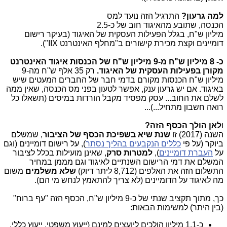
למה גרעון?
התרגיל הזה נועד למס
הכנסה, שתובע מהאיגוד חוב של כ-2.5
מיליון ש"ח, בגלל הפעילות העסקית של האיגוד (בעיקר רישום
דומיינים וקצת מכירת קישורים ב"מחלף האינטרנט IIX").
כ- 8 מיליון ש"ח מ-9 מיליון ש"ח של הכנסות איגוד האינטרנט
מקורן בפעילות העסקית של האיגוד.
רק 35 אלף ש"ח מה-9
מיליון ש"ח הכנסות מקורם בדמי חבר של החברים המעטים שיש
באיגוד. אם יש גרעון ענק, אפשר לטעון בפני מס הכנסה, שאין ממה
לשלם את החוב... עסק מפסיד מקבל הורדות במיסים (תשאלו כל
רואה חשבון מתחיל...)...
ו
לאן הולך הכסף הזה?
השנה (2017) זו
שנת שיא בשפיכת הכסף של הציבור
, שמשלם
ביוקר (על פי
כללים הנקבעים בהליך נסתר
), על רישום דומיינים (וגם
על
העברת דומיינים
),
למטרות סרק
, שאינן מועילות בכלל לציבור
המשלם את דמי הרישום השנתיים לאיגוד וגם מממן במחיר
התשלום הזה את האלפים (8,712 ליתר דיוק)
שלא משלמים
משום
מה לאיגוד על הדומיינים (לא צריך להתאמץ לנחש מי הם).
כך, מתוך תקציב שנתי של כ-9 מיליון ש"ח, הכסף הזה "עף ברוח"
(בין היתר) למשימות הבאות:
כ-1.1 מיליון הולכים ליועצים למינם (ייעוץ משפטי, ייעוץ כללי,