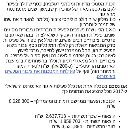
הכנת מסמכי מדיניות ומסמכי רגולציה), כסף שהולך בעיקר
לקבוצה קטנה מאוד של עורכי דין שבמשך שנים מתפרנסת
מהאיגוד.
כ-1 מיליון ש"ח הולכים ליחסי ציבור (כלומר: להאדיר את שמו
של המנכ"ל וחבריו).
כ-1.8 מליון ש"ח נשפכים לפעילות חברתית וציבורית מסוגים
שונים, פעילות המתחרה עסקית שלא לצורך במה שארגונים
פרטיים וציבוריים רבים עושים. זה כולל אין ספור של פעילויות
סרק המביאות תועלת רק לאלה המקבלים כסף עבור ביצוע
הפעילות הזו, החל מממרכז ייעוץ לסייבר, מרכז לייעוץ
לאינטרנט בטוח, אקדמיה לאינטרנט ואין ספור של פרויקטים
ציבוריים, החל ממאגרי תמונות וכלה בהשתתפות ב"מועצת
האירגונים הדיגיטליים" (כ-200 אלף ש"ח לסעיף המוזר
והמיותר הזה) ואף על
פעילויות המסכנות את ציבור הגולשים
באינטרנט
.
אם
נסכם
בטבלה אחת את כלל פעילות איגוד האינטרנט הישראלי
ל-2017 נוכל להציג את הנתונים כך:
הכנסות האיגוד ממרשם דומיינים ומהמחלף – 8,028,300
ש''ח
הוצאות – שכר תשתיות - 2,637,713 ש''ח
הוצאות תשתיות - 1,858,703 ש''ח
רווחי התשתיות - 3,531,884 ש''ח