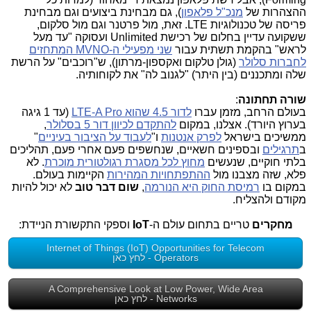
ההצהרות של
מנכ"ל פלאפון
), גם מבחינת ביצועים וגם מבחינת
פריסה של טכנולוגיות LTE. זאת, מול פרטנר וגם מול סלקום,
ששקועה עדיין בחלום של רכישת Unlimited ועסוקה "עד מעל
לראש" בהקמת תשתית עבור
שני מפעילי ה-MVNO המתחזים
לחברות סלולר
(גולן טלקום ואקספון-מרתון), ש"רוכבים" על הרשת
שלה ומתכננים (בין היתר) "לגנוב לה" את לקוחותיה.
שורה תחתונה
:
בעולם הרחב, מזמן עברו
לדור 4.5 שהוא LTE-A Pro
(עד 1 גיגה
בערוץ היורד). אצלנו, במקום
להתקדם לכיוון דור 5 בסלולר
,
ממשיכים בישראל
לפרק אנטנות
ו"
לעבוד על הציבור בעיניים
"
ב
תרגילים
ובספינים חשאיים, שנחשפים פעם אחרי פעם, תהליכים
בלתי חוקיים, שנעשים
מחוץ לכל מסגרת רגולטורית מוכרת
. לא
פלא, שזה מצבנו מול
ההתפתחויות המהירות
הקיימות בעולם.
במקום בו
רמיסת החוק היא הנורמה
,
שום דבר טוב
לא יכול להיות
מקודם ולהצליח.
מחקרים
טריים בתחום עולם ה-
IoT
וספקי התקשורת הניידת:
Internet of Things (IoT) Opportunities for Telecom
Operators - לחץ כאן
A Comprehensive Look at Low Power, Wide Area
Networks - לחץ כאן