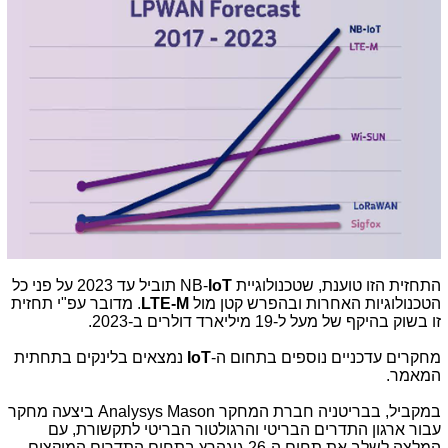
התחזית הזו טוענת, שטכנולוגיית NB-
IoT
תוביל עד 2023 על פני כל
הטכנולוגיות האחרות ובהפרש קטן מול
LTE-M
. מדובר עפ"י תחזית
זו בשוק בהיקף של מעל ל-19 מיליארד דולרים ב-2023.
מחקרים עדכניים נוספים בתחום ה-
IoT
נמצאים בלינקים בתחתית
המאמר.
במקביל, בבריטניה חברת המחקר Analysys Mason ביצעה מחקר
עבור ארגון התדרים הבריטי והרגולטור הבריטי לתקשורת, עם
המלצה לשלב את תחום ה-26 גיגהרץ בתחום התדרים המוקצים