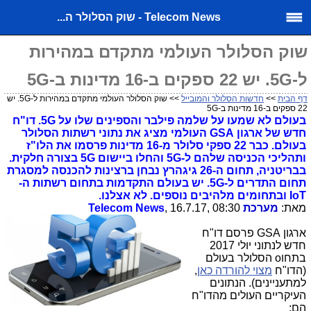
Telecom News - שוק הסלולר ה...
שוק הסלולר העולמי מתקדם במהירות
ל-5G. יש 22 ספקים ב-16 מדינות ב-5G
דף הבית
>>
חדשות הסלולר והמובייל
>> שוק הסלולר העולמי מתקדם במהירות ל-5G. יש
22 ספקים ב-16 מדינות ב-5G
בעולם לא שמעו על שלמה פילבר והספינים שלו על 5G. דו"ח
חדש של ארגון GSA העולמי מציג את נתוני רשתות הסלולר
בעולם. כבר 22 ספקי סלולר מ-16 מדינות פרסמו את הלו"ז
ותהליכי הכניסה שלהם ל-5G והחלו ביישום 5G בצורה חלקית.
בבריטניה, תחום ה-26 גיגהרץ נבחן ברצינות להכנסה למסגרת
תחום התדרים ל-5G. יש בעולם התקדמות בתחום רשתות ה-
IoT ובתחומים מלהיבים נוספים. לא אצלנו.
מאת:
מערכת
, 16.7.17, 08:30
Telecom News
ארגון GSA פרסם דו"ח
חדש לנתוני יולי 2017
בתחוo הסלולר בעולם
(הדו"ח
מצוי להורדה כאן
,
למתעניינים). הנתונים
העיקריים העולים מהדו"ח
הם: