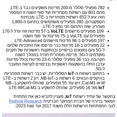
782 מפעילי סלולר מ-200 מדינות משקיעים כבר ב-LTE,
מהם 601 עם רשתות מסחריות ועד סוף השנה זו המספר
הזה יגיע ל-652 רשתות מסחריות ב-LTE. מבחינת
הספקטרום, 280 מפעילים משתמשים בתחום ה-1,800
מגהרץ, שזה התחום הכי נפוץ ל-LTE.
109 מפעילים מיישמים
VoLTE
ב-57 מדינות וזה יגדל ל-170
מפעילים עם VoLTE ב-75 מדינות עד סוף השנה.
197 מפעילים ב-96 מדינות מיישמים LTE-Advanced.
22 מפעילים ב-16 מדינות כבר פרסמו את התכניות שלהם
ל-5G והם נמצאים בניסויים ובהתקנות ראשוניות של תקנים
מוקדמים ל-5G. פריסה מסחרית תהיה במהלך השנה
הקרובה. כבר 36 מפעילי סלולר מ-23 מדינות (כולל מדינות
ערב) החלו בהשקעות ראשוניות ובניסויים לקראת המעבר
ל-5G.
בתחום רשתות ה-
IoT
הסלולריות, יש כבר רשתות מסחריות
בהיקפים הבאים: 6 רשתות ב-NB-IoT, רק 2 רשתות ב-LTE-
M או Cat-M1, ויש עוד 55 מפעילים, שהחלו להשקיע ב-NB-
IoT
מול 16 מפעילים, שהחלו להשקיע ב-LTE-M/Cat-M1.
בהקשר של עתיד רשתות
IoT,
מעניין להביא כאן את התחזית
המאוד ברורה של חברת המחקר הבריטית
Rethink Research
לגבי התפתחות הרשתות הללו משנת 2017 ועד שנת 2023: