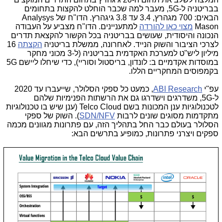
בבריטניה ל-5G, מעבר למה שכבר הוחלט להקצות בתחומים
הבאים: 700 מגהרץ, 3.4 עד 3.8 גיגהרץ. הדו"ח של Analysys
Mason
מצוי כאן להורדה
למתעניינים. הדו"ח מצביע על העבודה
הנכונה והיסודית, שעושים בבריטניה בכל הקשור להקצאת תדרים
לצרכי הציבור והשוק הנייד. לאחרונה, ממשלת בריטניה
הקצתה
16
מיליון ליש"ט למערכת האקדמית בבריטניה (ל-3 מכוני מחקר
במוסדות אקדמיים ב: לונדון, בריסטול וסוריי), כדי שיחלו ליישם 5G
בקמפוסים המחקריים הללו.
עפ"י
ABI Research
, כמעט כל ספקי הסלולר, שייעברו עד 2020
ל-5G, משדרגים וישדרגו גם את הרשתות הפנימיות שלהם
לטכנולוגיות ענן המכונות בשם Telco Cloud (ענן שיש בו טכנולוגיות
מתקדמות מסוגים שונים לרבות
SDN/NFV
). השוק של ספקי
הסלולר בעולם כבר החל בתהליך הזה, עם פתרונות מגוונים מכמה
ספקים ויצרני פתרונות, כמופיע בתרשים הבא: