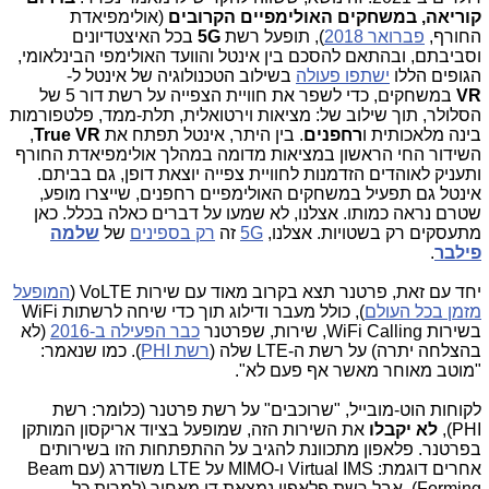
קוריאה, במשחקים האולימפיים הקרובים
(אולימפיאדת
החורף,
פברואר 2018
), תופעל רשת
5G
בכל האיצטדיונים
וסביבתם, ובהתאם להסכם בין אינטל והוועד האולימפי הבינלאומי,
הגופים הללו
ישתפו פעולה
בשילוב הטכנולוגיה של אינטל ל-
VR
במשחקים, כדי לשפר את חוויית הצפייה על רשת דור 5 של
הסלולר, תוך שילוב של: מציאות וירטואלית, תלת-ממד, פלטפורמות
בינה מלאכותית ו
רחפנים
. בין היתר, אינטל תפתח את
True VR
,
השידור החי הראשון במציאות מדומה במהלך אולימפיאדת החורף
ותעניק לאוהדים הזדמנות לחוויית צפייה יוצאת דופן, גם בביתם.
אינטל גם תפעיל במשחקים האולימפיים רחפנים, שייצרו מופע,
שטרם נראה כמותו. אצלנו, לא שמעו על דברים כאלה בכלל. כאן
מתעסקים רק בשטויות. אצלנו,
5G
זה
רק בספינים
של
שלמה
פילבר
.
יחד עם זאת, פרטנר תצא בקרוב מאוד עם שירות VoLTE (
המופעל
מזמן בכל העולם
), כולל מעבר ודילוג תוך כדי שיחה לרשתות WiFi
בשירות WiFi Calling, שירות, שפרטנר
כבר הפעילה ב-2016
(לא
בהצלחה יתרה) על רשת ה-LTE שלה (
רשת PHI
). כמו שנאמר:
"מוטב מאוחר מאשר אף פעם לא".
לקוחות הוט-מובייל, "שרוכבים" על רשת פרטנר (כלומר: רשת
PHI),
לא יקבלו
את השירות הזה, שמופעל בציוד אריקסון המותקן
בפרטנר. פלאפון מתכוונת להגיב על ההתפתחות הזו בשירותים
אחרים דוגמת: Virtual IMS ו-MIMO על LTE משודרג (עם Beam
Forming), אבל רשת פלאפון נמצאת די מאחור (למרות כל