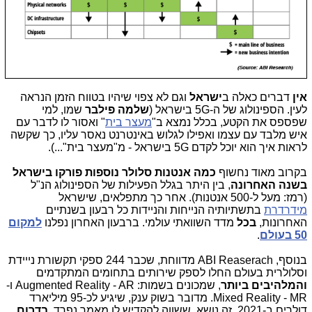
אין
דברים כאלה ב
ישראל
וגם לא צפוי שיהיו בטווח הזמן הנראה
לעין. הספינולוג של ה-5G בישראל (
שלמה פילבר
שמו, למי
שפספס את הקטע, בכלל נמצא ב"
מעצר בית
" ואסור לו לדבר עם
איש מלבד עם עצמו ואפילו לגלוש באינטרנט נאסר עליו, כך שקשה
לראות איך הוא יוכל לקדם 5G בישראל - מ"מעצר בית"...).
בקרוב מאוד נחשוף
כמה אנטנות סלולר
נוספות פורקו בישראל
בשנה האחרונה
, בין היתר בגלל הפעילות של הספינולוג הנ"ל
(רמז: מעל ל-500 אנטנות). אחר כך מתפלאים, שישראל
מידרדרת
בתשתיותיה הנייחות והניידות כל רבעון בשנתיים
האחרונות,
בכל
מדד השוואתי עולמי. ברבעון האחרון נפלנו
למקום
50 בעולם
.
בנוסף, ABI Reaserach מדווחת, שכבר 244 ספקי תקשורת נייידת
וסלולרית בעולם החלו לספק שירותים בתחומים המתקדמים
והמלהיבים ביותר
,
שמכונים בשמות: Augmented Reality - AR ו-
Mixed Reality - MR. מדובר בשוק ענק, שיגיע לכ-95 מיליארד
דולרים ב-2021. זה נושא, ששווה להקדיש לו מאמר נפרד.
בדרום