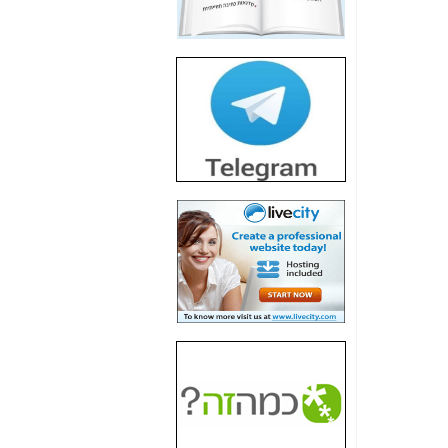
חשיפת חשד לשחיתות
הדומה לזו של "תיק
4000" אך בתחום
הסלולר -
כאן
חשיפת מה שלא
רוצים שתדעו בעניין
פריסת אנלימיטד
(בניחוח בלתי נסבל) -
כאן
חשיפה: איוב קרא
אישר לקבוצת סלקום
בדיוק מה שביבי אישר
ל-Yes ולבזק -
כאן
האם השר איוב קרא
היה צריך בכלל לחתום
על האישור, שנתן
לקבוצת סלקום? -
כאן
האם ביבי וקרא קבלו
בכלל תמורה עבור
ההטבות הרגולטוריות