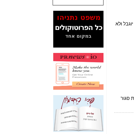
שנתנו לסלקום? -
כאן
המסמכים בנושא בזק-
Yes (תיק 4000)
מוכיחים "תפירת תיק"
לאיש הלא נכון! -
כאן
עובדות ומסמכים
המוסתרים מהציבור:
האם ביבי כשר
תקשורת עזר לקב'
בזק? -
כאן
מה מקור ה-Fake
News שהביא לתפירת
תיק לביבי והעלמת
החשודים הנכונים -
כאן
אחת הרגליים של "תיק
4000 התפור"
התמוטטה היום
בניצחון (כפול) של בזק
-
כאן
איך כתבות מפנקות