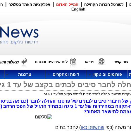
|
|
|
|
לפורטל חברות הקהילה
המייל האדום
אפלקציות האתר בסלולר
הר
English
צור קשר
וידיאו
לוח אירועים וכנסים
שאלות ותשו
פורומים וביטקוין
דעות ומחקרים
צרכנות
 לחבר סיבים לבתים בקצב של עד 1 גיגה
בות פרטנר: החלה לחבר סיבים לבתים בקצב של עד 1 גיגה
של חיבורי סיבים לבתים של פרטנר והחלה לחבר (כנראה בניסוי,
פרטנר - בלי רישיון) סיבים לבתים בפתח-תקווה במהירויות של עד 1 גיגה ובמחיר הרגיל של ה
תר משנה (כפי
שחשפנו כאן
) לחבר בתים