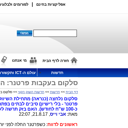
|
אפליקציות בחינם
לפורומים ולבלוגים
מי אנחנו
חזרה לדף הבית
חדשות
עולם ה-ICT ותקשורת
סלקום בעקבות פרטנר: החלה
דף הבית
>>
חדשות
>>
חדשות השוק הקווי
>> סלקום בעק
סלקום נלחצה (כנראה) מתחילת השיווק 
כ-100 ש"ח לחודש). האם בזק תרשה לעצמה להישאר מאחור?
מאת:
אבי וייס
, 21.8.17, 22:07
ראשונים לדווח
: כשפרטנר החלה לפני יו