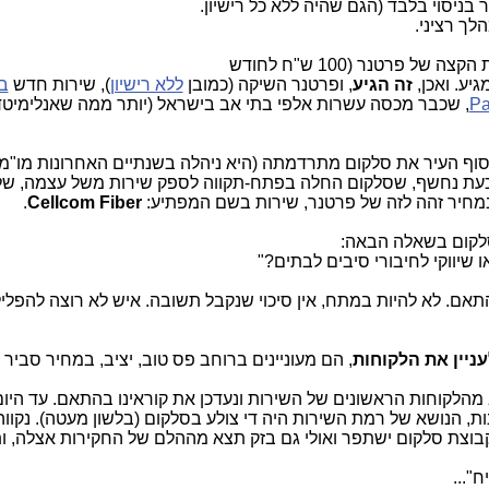
בניסוי בלבד (הגם שהיה ללא כל רישיון.
הלך רציני.
את המחיר ללקוחות הקצה של פרטנר (100 ש"ח לחודש
יע. ואכן,
זה הגיע
, ופרטנר השיקה (כמובן
ללא רישיון
), שירות חדש
ב
Pa
, שכבר מכסה עשרות אלפי בתי אב בישראל (יותר ממה שאנלימיטד
סוף העיר את סלקום מתרדמתה (היא ניהלה בשנתיים האחרונות מו"מ
 כעת נחשף, שסלקום החלה בפתח-תקווה לספק שירות משל עצמה, של 
.
Cellcom Fiber
לסלקום בשאלה הבאה:
ו שיווקי לחיבורי סיבים לבתים?"
תאם. לא להיות במתח, אין סיכוי שנקבל תשובה. איש לא רוצה להפלי
ניין את הלקוחות
, הם מעוניינים ברוחב פס טוב, יציב, במחיר סביר 
הלקוחות הראשונים של השירות ונעדכן את קוראינו בהתאם. עד היום,
, הנושא של רמת השירות היה די צולע בסלקום (בלשון מעטה). נקווה
בוצת סלקום ישתפר ואולי גם בזק תצא מההלם של החקירות אצלה, ו
"...