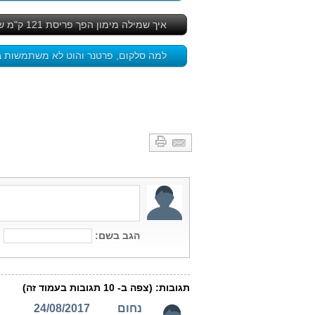
איך שמילה מימון הפך פריסת 121 ק"מ של סיבים אופטיים להצלחה מדומה - לחץ כאן
למה סלקום, פרטנר והוט לא משתמשות בש