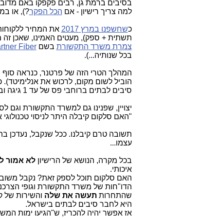
בסיבים ברמת גן, רבים פקפקו באם מדובר 
למה צריך רישיון - אם
הכל הפקר
?), או במ
כ
שחשפנו במרץ 2017
תשתית + ספק), מעטים האמינו, שאכן זה מג
צמרת משרד התקשורת
בשם
rtner Fiber
בכל שנותיה...).
המהלך הטרי הזה של פרטנר, כנראה סוף 
הוביל לשום מקום, לרכוש את אנלימיטד).
סיבים לבתים ברוחבי פס של עד 1 גיגה ובמחיר זהה לזה של פרטנר, שירות בשם המפתיע:
יצויין, שפנינו גם למשרד התקשורת וגם 
"האם סלקום קיבלה היתר לניסוי טכנולוגי א
תשובה טרם קיבלנו. ככל שנקבל, נעדכן בה
עצמו...
בכל מקרה, הנושא של הרישיון
לא אמור לע
איכותי.
האם סלקום תוכל לספק זאת? נקבל משוב מ
הדו"חות של משרד התקשורת וגופי הצרכנות
שהתחרות
תעשה את שלה
והשירות של ק
היא לחבר סיבים לבתים בישראל.
אז אפשר יהיה להכריז, ש"הגיעו ימות המשיח