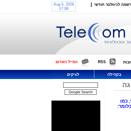
|
שמה לניוזלטר חודשי
RSS
המייל האדום
בות
בקהילה
לגיקים
 כמו
פס הרחב (כלומר: