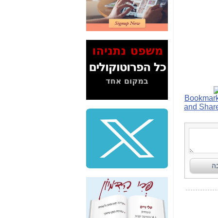
2" על תעלולי השר
משה כחלון -
כאן
המשך חשיפת הבלוף
ששמו "מהפיכת
הסלולר" ואיך מסרסים
את הנתונים לציבור -
כאן
סיכום ביקור בסיליקון
ואלי - למה 3 הגדולות
משקיעות ומפתחות
באותם תחומים -
כאן
שלמה פילבר (עד
לאחרונה מנכ"ל משרד
התקשורת) - עד
מדינה? הצחקתם
אותי! -
כאן
"יש אפליה בחקירה"?
חשיפה: למה השר
משה כחלון לא נחקר
עד היום? -
כאן