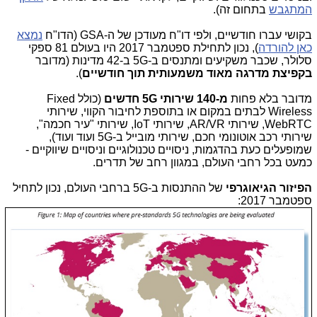
המתגבש
בתחום זה).
בקושי עברו חודשיים, ולפי דו"ח מעודכן של ה-GSA (הדו"ח
נמצא
כאן להורדה
), נכון לתחילת ספטמבר 2017 היו בעולם 81 ספקי
סלולר, שכבר משקיעים ומתנסים ב-5G ב-42 מדינות (מדובר
בקפיצת מדרגה מאוד משמעותית תוך חודשיים
).
מדובר בלא פחות
מ-140 שירותי 5G חדשים
(כולל Fixed
Wireless לבתים במקום או בתוספת לחיבור הקווי, שירותי
WebRTC, שירותי AR/VR, שירותי IoT, שירותי "עיר חכמה",
שירותי רכב אוטונומי חכם, שירותי מובייל ב-5G ועוד ועוד),
שמופעלים כעת בהדגמות, ניסויים טכנולוגיים וניסויים שיווקיים -
כמעט בכל רחבי העולם, במגוון רחב של תדרים.
הפיזור הגיאוגרפי
של ההתנסות ב-5G ברחבי העולם, נכון לתחיל
ספטמבר 2017: