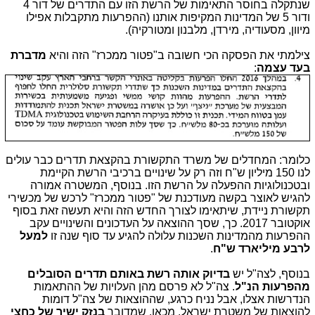
שנתקלה בחוסר התאימות של הרשת הזו עם התדרים של דור 4
ודור 5 של המדינות המקיפות אותנו (ההפרעות מתקבלות אפילו
מיוון, מסעודיה, מירדן, מלבנון ומטורקיה).
צילמתי את הפסקה הכי חשובה ב"פטור ממכרז" הזה והיא
מדברת
בעד עצמה
:
כלומר: המחדלים של משרד התקשורת בהקצאת תדרים כבר עולים
לנו 150 מיליון ש"ח וזה רק על שינויים ברכיבי הרשת הקיימת
ובטכנולוגיות ההפעלה על הרשת הזו. בנוסף, המשטרה אמורה
להגיש לאוצר בקשה מעודכנת של "פטור ממכרז" לרכש של מכשירי
תקשורת ניידת, שיתאימו לצורך החדש הזה והיא תעשה זאת בסוף
אוקטובר 2017. כך, שסך ההוצאה על העדכונים והשינויים עקב
ההפרעות מהמדינות השכנות עלולה להגיע עד סוף שנה זו
למעל
לרבע מיליארד ש"ח
.
בנוסף, לצה"ל יש
בדיוק אותה רשת באותם תדרים הסובלים
מהפרעות הנ"ל
. צה"ל לא פרסם מהן העלויות של ההתאמות
הנדרשות אצלו, אבל נניח כרגע, שההוצאות של צה"ל דומות
להוצאות של משטרת ישראל. מכאן, שמדובר
בנזק ישיר של כחצי