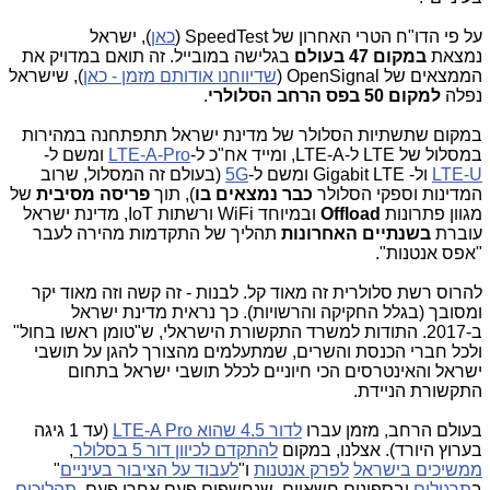
על פי הדו"ח הטרי האחרון של SpeedTest (
כאן
), ישראל
נמצאת
במקום 47 בעולם
בגלישה במובייל. זה תואם במדויק את
הממצאים של OpenSignal (
שדיווחנו אודותם מזמן - כאן
), שישראל
נפלה
למקום 50 בפס הרחב הסלולרי
.
במקום שתשתיות הסלולר של מדינת ישראל תתפתחנה במהירות
במסלול של LTE ל-LTE-A, ומייד אח"כ ל-
LTE-A-Pro
ומשם ל-
LTE-U
ול- Gigabit LTE ומשם ל-
5G
(בעולם זה המסלול, שרוב
המדינות וספקי הסלולר
כבר נמצאים בו
), תוך
פריסה מסיבית
של
מגוון פתרונות
Offload
ובמיוחד WiFi ורשתות IoT, מדינת ישראל
עוברת
בשנתיים האחרונות
תהליך של התקדמות מהירה לעבר
"אפס אנטנות".
להרוס רשת סלולרית זה מאוד קל. לבנות - זה קשה וזה מאוד יקר
ומסובך (בגלל החקיקה והרשויות). כך נראית מדינת ישראל
ב-2017. התודות למשרד התקשורת הישראלי, ש"טומן ראשו בחול"
ולכל חברי הכנסת והשרים, שמתעלמים מהצורך להגן על תושבי
ישראל והאינטרסים הכי חיוניים לכלל תושבי ישראל בתחום
התקשורת הניידת.
בעולם הרחב, מזמן עברו
לדור 4.5 שהוא LTE-A Pro
(עד 1 גיגה
בערוץ היורד). אצלנו, במקום
להתקדם לכיוון דור 5 בסלולר
,
ממשיכים בישראל
לפרק אנטנות
ו"
לעבוד על הציבור בעיניים
"
ב
תרגילים
ובספינים חשאיים, שנחשפים פעם אחרי פעם,
תהליכים