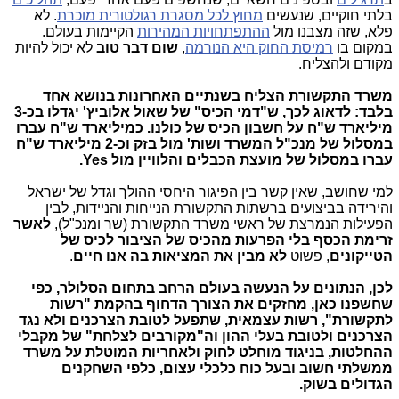
בלתי חוקיים, שנעשים
מחוץ לכל מסגרת רגולטורית מוכרת
. לא
פלא, שזה מצבנו מול
ההתפתחויות המהירות
הקיימות בעולם.
במקום בו
רמיסת החוק היא הנורמה
,
שום דבר טוב
לא יכול להיות
מקודם ולהצליח.
משרד התקשורת הצליח בשנתיים האחרונות בנושא אחד
בלבד: לדאוג לכך, ש"דמי הכיס" של שאול אלוביץ' יגדלו בכ-3
מיליארד ש"ח על חשבון הכיס של כולנו. כמיליארד ש"ח עברו
במסלול של מנכ"ל המשרד ושות' מול בזק וכ-2 מיליארד ש"ח
עברו במסלול של מועצת הכבלים והלוויין מול Yes.
למי שחושב, שאין קשר בין הפיגור היחסי ההולך וגדל של ישראל
והירידה בביצועים ברשתות התקשורת הנייחות והניידות, לבין
הפעילות הנמרצת של ראשי משרד התקשורת (שר ומנכ"ל),
לאשר
זרימת הכסף בלי הפרעות מהכיס של הציבור לכיס של
הטייקונים
, פשוט
לא מבין את המציאות בה אנו חיים
.
לכן, הנתונים על הנעשה בעולם הרחב בתחום הסלולר, כפי
שחשפנו כאן, מחזקים את הצורך הדחוף בהקמת "רשות
לתקשורת", רשות עצמאית, שתפעל לטובת הצרכנים ולא נגד
הצרכנים ולטובת בעלי ההון וה"מקורבים לצלחת" של מקבלי
ההחלטות, בניגוד מוחלט לחוק ולאחריות המוטלת על משרד
ממשלתי חשוב ובעל כוח כלכלי עצום, כלפי השחקנים
הגדולים בשוק.