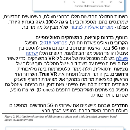
רשתות הסלולר החדשות הללו ברחבי העולם, בשימושים החדשים,
שמתנסים בהם, מספקות
בין 1 גיגה ל-100 גיגה בערוץ היורד
.
אצלנו -
מוכרים אשליות לציבור
, שלא מבין על מה מדובר.
בנוסף,
בדרום קוריאה, במשחקים האולימפיים
הקרובים
(אולימפיאדת החורף,
פברואר 2018
), תופעל
רשת
5G
בכל האיצטדיונים וסביבתם, ובהתאם להסכם בין
אינטל והוועד האולימפי הבינלאומי, הגופים הללו
ישתפו
פעולה
בשילוב הטכנולוגיה של אינטל ל-
VR
במשחקים, כדי לשפר
את חוויית הצפייה על רשת דור 5 של הסלולר, תוך שילוב של:
מציאות וירטואלית, תלת-ממד, פלטפורמות בינה מלאכותית
ו
רחפנים
. בין היתר, אינטל תפתח את
True VR
, השידור החי
הראשון במציאות מדומה במהלך אולימפיאדת החורף ותעניק
לאוהדים הזדמנות לחוויית צפייה יוצאת דופן, גם בביתם. אינטל גם
תפעיל במשחקים האולימפיים רחפנים (Drones), שייצרו מופע,
שטרם נראה כמותו.
התדרים
שבהם מיישמים את שירותי ה-5G החדשים, מתפלגים
בעולם בצורה מאוד רחבה, כמופיע בגרף הבא: