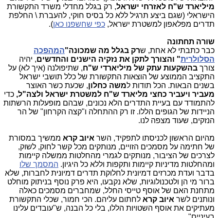
מיליארד ש"ח לאזרחי ישראל
, רק בגלל מחדלי משרד התקשורת
הישראלי (שגם ביצע תרגיל ללא כל בסיס חוקי, להעברת \ החלפת
תדרים מפלאפון למשטרת ישראל,
כפי שחשפנו כאן
).
שורה תחתונה
כבר כתבתי לא אחת, ש
רק בגלל מה שמכונה"
המהפכה
הסלולרית
" והצורך לתקן את נזקיה הישנים והחדשים
, יהיה
צורך
בהשקעות עתק של מיליארדי ש"ח
, שתיפולנה (איך לא) על
התקציב הממוצע של הוצאות התקשורת של כלל תושבי ישראל
בשנים הבאות. הכל תודות ל
משה כחלון
, שכעת כשר האוצר
מעביר ויעביר כחצי מליארד ש"ח למשטרת ישראל ולצה"ל,
כדי
להתמודד עם בעיית התדרים הלא נכונים, שבהם מופעלות הרשתות
הניידות של הגופים הללו. זו רק ההתחלה ו"קצה הקרחון" של הר
הנזקים, שעוד מצפה לנו.
מהיום הראשון לכניסתו לתפקיד, השר
איוב קרא
ממשיך במסורת
של חתימה על מסמכים הזויים, מנותקים מכל קשר לחוק, לשוק,
לצרכים של הציבור, מנותקים לגמרי מהחלטות ממשלה קיימות
ומהחלטות מדיניות קיימות ותקפות וללא כל היגיון.
המסמך שלו
בדבר ועדת מכרזים דמיונית לחלוקת תדרים דמיונית לחברות, שלא
ברור מי הן ולטכנולוגיות, שלא נקבעו, היא פרק נוסף בניתוק מוחלט
מתחנת האם של אוסף טייסי החלל, שמחברים מסמכים כאלה
ונותנים לשר
איוב קרא
לחתום עליהם. הכי חמור, שכלי התקשורת
מעתיקים את אוסף השטויות הללו, בלי כל הבנה, ש"עובדים עלינו
בעיניים".