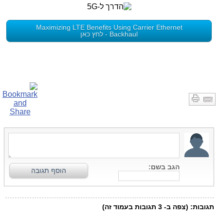
Maximizing LTE Benefits Using Carrier Ethernet
Backhaul - לחץ כאן