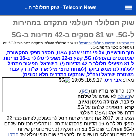
Telecom News - שוק הסלולר ה...
שוק הסלולר העולמי מתקדם במהירות
ל-5G. יש 81 ספקים ב-42 מדינות ב-5G
דף הבית
>>
חדשות הסלולר והמובייל
>> שוק הסלולר העולמי מתקדם במהירות ל-5G. יש
81 ספקים ב-42 מדינות ב-5G
תוך חודשיים, על פי נתוני ארגון GSA, מספר ספקי התקשורת,
שמתנסים בהפעלת 5G, קפץ מ-22 מפעילי סלולר ב-16 מדינות,
ל-81 מפעילי סלולר ב-42 מדינות (!). בישראל, הפיגור מתחיל
לעלות לנו ממש ביוקר (לפחות כחצי מיליארד ש"ח, רק עבור
משטרת ישראל וצה"ל, שנתקעו בתדרים הלא נכונים).
מאת:
אבי וייס
, 16.9.17, 19:05
לפני כחודשיים דיווחנו (
כאן
),
ש
בעולם
לא שמעו על
שלמה
פילבר
,
שמילה מימון
ו
איוב
קרא
והספינים שלהם על 5G.
דו"ח של ארגון GSA העולמי
הציג ביולי 2017 את נתוני רשתות הסלולר בעולם, לפיהם כבר 22
ספקי סלולר מ-16 מדינות פרסמו את הלו"ז ותהליכי הכניסה שלהם
ל-5G והחלו ביישום 5G בצורה חלקית (בניסויים ומתן שירות
ובניסויים טכנולוגיים ושיווקיים, לקראת יישום סופי ומלא של
התקן