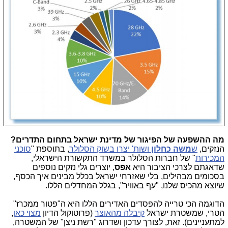
מה ההשפעה של הפיגור של מדינת ישראל בתחום התדרים?
הנזקים,
ש
משה כחלון
ושות' יצרו בשוק הסלולר
, בתוספת "
סוכני
המכירות
" של חברות הסלולר במשרד התקשורת הישראלי,
שדאגתם לצרכי הציבור היא
אפס
, יוצרים גלי נזקים נוספים
בסכומים מבהילים, בלי שאזרחי ישראל בכלל מבינים איך הכסף,
שיוצא מהכיס שלנו, "עף באוויר", בגלל המחדלים הללו.
הדוגמה הכי טרייה להפסדים האדירים הללו היא ה"פטור ממכרז"
הטרי, שמשטרת ישראל
קיבלה מהאוצר
(פרוטוקול הדיון
מצוי כאן
,
למתעניינים). זאת, לצורך עדכון ושדרוג "רשת ניצן" של המשטרה,