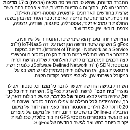
החברה מדווחת, שהיא סיימה פריסה מלאה (ארצית)
ב-17 מדינות
ברחבי העולם, ובתוך זה 4 מדינות חדשות, שהיא פרסה בהם רשת
ארצית בחודשים האחרונים: קרואטיה, קוסטה-ריקה, תאילנד,
ותוניסיה. יש מדינות, שהפריסה הארצית כבר הסתיימה בהן בשנה
החולפת דוגמת: אירלנד, אוסטרליה, סינגפור, שוודיה, גרמניה,
צרפת, דובאי, יפן, ספרד ועוד.
החידוש היותר מעניין הוא שינוי שיטת התמחור של שירותיה.
SigFox השיקה שיטה חדשה הנקראת על ידה IoT-NaaS (ר"ת:
Internet of Things - Network as a Service). דהיינו: במקום
לתמחר את השירות לפי כמות נקודות הקצה (סנסורים ומכשירי
קצה חכמים המתחברים לרשת האלחוטית שלה), הרשת תהיה
מבוססת SDN (ר"ת: Software Defined Network), כלומר: רשת
וירטואלית בענן, ואז התשלום יהיה (בעתיד) לפי שימוש בפועל,
כמקובל בשירותי ענן, ולא לפי מספר נקודות הקצה.
השירות בגישה החדשה יאפשר לחבר כל מוצר וכל סנסור, אפילו
מוצרי "
בית חכם
", לרשת. להערכת SigFox, השירות יהיה
כל כך
זול
, שיהיה כדאי לבצע
ניטור של כל דבר
, למשל חבילות דואר, ע"י
כך, ש
מצמידים
לכל חבילה
או אפילו
מכתב
סנסור, שעולה בין
0.20 דולר ל-2 דולרים והסנסור החד פעמי הזה ידווח על מיקום
החבילה ב-Online ברשת. עד היום, דיווח על מיקום של מוצרים
נעים נעשה בסנסורים מבוססי GPS וחיבור סלולרי, טכנולוגיות
יקרות ביותר בהשוואה לגישה החדשה של SigFox.