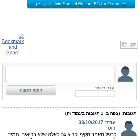
Ixia Special Edition: 5G for Dummies - לחץ כאן