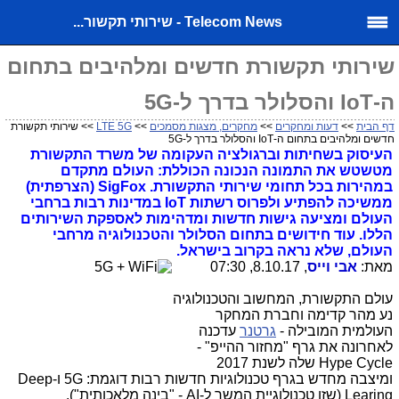
Telecom News - שירותי תקשור...
שירותי תקשורת חדשים ומלהיבים בתחום
ה-IoT והסלולר בדרך ל-5G
דף הבית
>>
דעות ומחקרים
>>
מחקרים, מצגות מסמכים
>>
LTE 5G
>> שירותי תקשורת
חדשים ומלהיבים בתחום ה-IoT והסלולר בדרך ל-5G
העיסוק בשחיתות וברגולציה העקומה של משרד התקשורת
מטשטש את התמונה הנכונה הכוללת: העולם מתקדם
במהירות בכל תחומי שירותי התקשורת. SigFox (הצרפתית)
ממשיכה להפתיע ולפרוס רשתות IoT במדינות רבות ברחבי
העולם ומציעה גישות חדשות ומדהימות לאספקת השירותים
הללו. עוד חידושים בתחום הסלולר והטכנולוגיה מרחבי
העולם, שלא נראה בקרוב בישראל.
מאת:
אבי וייס
, 8.10.17, 07:30
עולם התקשורת, המחשוב והטכנולוגיה
נע מהר קדימה וחברת המחקר
העולמית המובילה -
גרטנר
עדכנה
לאחרונה את גרף "מחזור ההייפ" -
Hype Cycle שלה לשנת 2017
ומיצבה מחדש בגרף טכנולוגיות חדשות רבות דוגמת: 5G ו-Deep
Learing (שזו טכנולוגיית המשך ל-AI - "בינה מלאכותית").