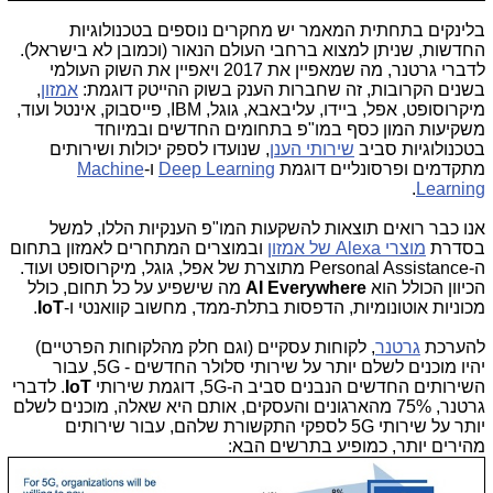
בלינקים בתחתית המאמר יש מחקרים נוספים בטכנולוגיות
החדשות, שניתן למצוא ברחבי העולם הנאור (וכמובן לא בישראל).
לדברי גרטנר, מה שמאפיין את 2017 ויאפיין את השוק העולמי
בשנים הקרובות, זה שחברות הענק בשוק ההייטק דוגמת:
אמזון
,
מיקרוסופט, אפל, ביידו, עליבאבא, גוגל, IBM, פייסבוק, אינטל ועוד,
משקיעות המון כסף במו"פ בתחומים החדשים ובמיוחד
בטכנולוגיות סביב
שירותי הענן
, שנועדו לספק יכולות ושירותים
מתקדמים ופרסונליים דוגמת
Deep Learning
ו-
Machine
.
Learning
אנו כבר רואים תוצאות להשקעות המו"פ הענקיות הללו, למשל
בסדרת
מוצרי Alexa של אמזון
ובמוצרים המתחרים לאמזון בתחום
ה-Personal Assistance מתוצרת של אפל, גוגל, מיקרוסופט ועוד.
הכיוון הכולל הוא
AI Everywhere
מה שישפיע על כל תחום, כולל
מכוניות אוטונומיות, הדפסות בתלת-ממד, מחשוב קוואנטי ו-
IoT
.
להערכת
גרטנר
, לקוחות עסקיים (וגם חלק מהלקוחות הפרטיים)
יהיו מוכנים לשלם יותר על שירותי סלולר החדשים - 5G, עבור
השירותים החדשים הנבנים סביב ה-5G, דוגמת שירותי
IoT
. לדברי
גרטנר, 75% מהארגונים והעסקים, אותם היא שאלה, מוכנים לשלם
יותר על שירותי 5G לספקי התקשורת שלהם, עבור שירותים
מהירים יותר, כמופיע בתרשים הבא: