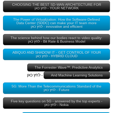
CHOOSING THE BEST SD-WAN ARCHITECTURE FOR
YOUR NETWORK - לחץ כאן
The Power of Virtualization: How the Software-Defined
Data Center (SDDC) can make your IT team more
innovative and efficient - לחץ כאן
The science behind how our bodies react to video quality:
Bit Rate & Business Model - לחץ כאן
ABIQUO AND SHADOW IT - GET CONTROL OF YOUR
HYBRID CLOUD - לחץ כאן
The Forrester Wave™: Predictive Analytics
- לחץ כאן
And Machine Learning Solutions
5G: More Than the Telecommunications Standard of the
Future - לחץ כאן
Five key questions on 5G - answered by the top experts -
Nokia - לחץ כאן