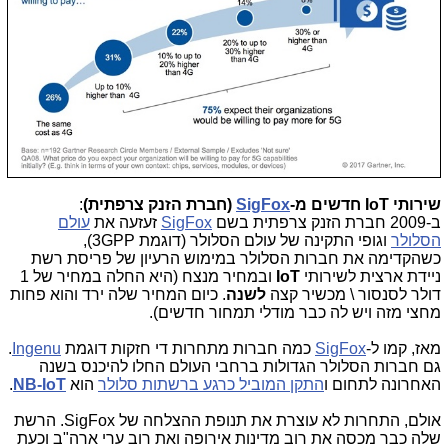
שירותי IoT חדשים מ-
SigFox
(חברת הזנק צרפתית)
:
ב-2009 חברת הזנק צרפתית בשם
SigFox
זעזעה את
עולם
הסלולר
וגופי התקינה של עולם הסלולר (דוגמת 3GPP),
כשהקדימה את חברות הסלולר במימוש הרעיון של פריסת רשת
ניידת ארצית לשירותי
IoT
ובמחיר מנצח (היא החלה במחיר של 1
דולר לסנסור \ מכשיר קצה
לשנה
. כיום המחיר שלה ירד והוא פחות
מחצי מזה ויש לה כבר מודלי תמחור חדשים).
מאז, קמו ל-
SigFox
כמה חברות מתחרות די חזקות דוגמת
Ingenu
.
גם חברות הסלולר הגדולות ברחבי העולם החלו להיכנס בשנה
האחרונה לתחום ו
התקן המוביל כרגע ברשתות סלולר
הוא
NB-IoT
.
אולם, התחרות לא עוצרת את תנופת ההצלחה של SigFox. הרשת
שלה כבר מכסה את רוב מדינות אירופה ואת רוב ערי ארה"ב וכעת