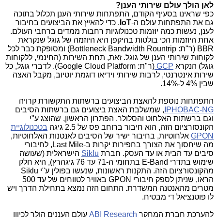
לאן הולך עולם שירותי הענן?
כפי שראינו בסעיף הקודם, התפתחות שירותי הענן תכלול בתוכה
גם את התפתחות עולם ה-
IoT
. כדי להאיץ את הביצועים בחיבור
לענן, נעשות כמה יוזמות טכנולוגיות רחבות ממדים ברחבי העולם.
אחת היוזמות הכי בולטות בהיקפן היא היוזמה של גוגל שנקראת
BBR (ר"ת: Bottleneck Bandwidth Rountrip) ומסופקת כבר לכל
לקוחות שירותי הענן של גוגל. זאת, תחת השירות (החינמי, ללקוחות
גוגל) הנקרא
GCP
(ר"ת: Google Cloud Platform). לדברי גוגל, כל
שירות אינטרנטי, לרבות שירותי וידיאו דוגמת יוטיוב, מקבל האצה
שבין 4% ל-14%.
התפתחות נוספת להאצת הביצועים ברשתות התקשורת קרויה
IPHOBAC-NG
, שמשלבת האצת ביצועים גם ברשתות הסיבים
וגם ברשתות האלחוט והסלולר. הפתרון הראשון, שהוצג ע"י
הקונסורציום הזה, הוא חיבור ברוחב פס של 2.5 גיגה
בטכנולוגיית
GPON
אלחוטיות, בחיבור ישיר של הסיבים לאנטנות האלחוטיות,
מה שיחסוך את הצורך בחפירות יקרות ב-Last Mile, לחיבורי
סיבים עד הבית או עד העסק. חברת
Siklu
הישראלית (שעושה
שימוש בתדרי E-Band בתחומי ה-71 עד 76 גיגהרץ), היא חלק
מהקונסורציום הזה. התקנות ראשונות, שנעשו בפולין ע"י Siklu
הראו, שניתן לספק חיבורי GPON באוויר לטווחים של עד 500
מטרים מהאנטנה המשדרת. התחום הזה נמצא בתחילת הדרך ויש
לו פוטנציאל די מבטיח.
להערכת חברת המחקר
ABI Research
עולם העננים הולך לכיוון