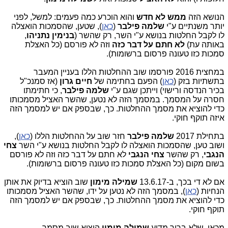
הנושא הזה
ממש לא חדש
והוא הוכרע כמה פעמים: למשל, לפני
יותר משנתיים ע"י
שלמה פילבר
(
כאן
), שטען, שהסמכות הואצלה
לו לקבל החלטות בנושא ע"י השר, רק שהשר (
בנימין נתניהו
,
באותה עת)
לא חתם על דבר כזה
וזה לא פורסם (כל האצלת
סמכות כזו טעונה פרסום ברשומות).
במחצית 2016 פורסמו שוב ההחלטות הללו בעניין המעבר
בתשתיות בזק (
כאן
) הפעם בחתימה של
חיים גרון
(אז סמנכ"ל
בכיר הנדסה ורישוי) וייתכן שגם ע"י
שלמה פילבר
, כי חתימתו
חסרה על המסמך. במסמך הזה לא נטען, שהשר האציל מסמכותו
כדי להוציא את מסמך ההחלטות. כך, שבספק אם יש למסמך הזה
איזה תוקף חוקי.
בתחילת 2017
שלמה פילבר
חזר שוב על ההחלטות הללו (
כאן
),
ושוב טען, שהסמכות הואצלה לו לקבל החלטות בנושא ע"י השר
צחי
הנגבי
, רק שהשר
צחי הנגבי
לא חתם על דבר כזה וזה לא פורסם
בשום מקום (כל האצלת סמכות כזו טעונה פרסום ברשומות).
אם לא די בכך, ב-13.6.17
שמילה מימון
שוב הוציא בדיוק את אותן
הנחיות (
כאן
), במסמך הזה לא נטען על ידו, שהשר האציל מסמכותו
כדי להוציא את מסמך ההחלטות. כך, שבספק אם יש למסמך הזה
תוקף חוקי.
מכאן, שלא ברור מדוע
שמילה מימון
הוציא שוב מסמך