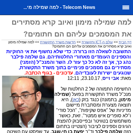
Telecom News - למה שמילה מי...
למה שמילה מימון ואיוב קרא מסתירים
את המסמכים עליהם הם חתומים?
דף הבית
>>
עולם ה-ICT ותקשורת
>>
חדשות משרד התקשורת
>> למה שמילה מימון
ואיוב קרא מסתירים את המסמכים עליהם הם חתומים?
התשובה לשאלה הזו ברורה: כדי שלא נחשוף את אי החוקיות
והספינים העומדים מאחורי החלטותיהם. גם שלמה פילבר
נהג כך, אך זה לא כל כך עזר לו. השר והמנכ"ל (הזמני)
מסתירים גם מסמכים פנימיים בתוך משרד התקשורת,
שנוגעים ישירות לעובדיהם.
עדכונים - בגוף הכתבה.
מאת:
אבי וייס
, 23.10.17, 12:11
החשיפה התמוהה של 2 החלטות של
מנכ"ל משרד התקשורת בפועל (
שמילה
מימון,
בתמונה) כנגד בזק (
כאן
), היא
תוצאה מצערת ומסתברת מיישום
מדיניות של "אפס שקיפות", "הכל סודי"
ו"לא סופרים איש ממטר". זאת, כאשר
משתמשים בטוויטר ובפייסבוק להפצת
הגיגים וספינים לציבור (הצטיינו בתחום
הזה
שלמה פילבר
וד"ר
יפעת בן חי-שגב
, עד שפסקו עם השיטה