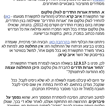
מסתירים מהציבור בשבועיים האחרונים.
א. החזרת אגרות התדרים לגולן טלקום
שר התקשורת
איוב קרא
החליט (ההודעה לתקשורת מטעמו -
כאן
)
להחזיר לגולן טלקום את "אגרות התדרים" ששילמה בגין התדרים,
שזכתה בהם במכרז התדרים הקודם (מ-2012), בהנחה, שכאילו
גולן טלקום עמדה בכל תנאי המכרז ההוא ומילאה את כל הנדרש
ממנה ככתוב במכרז, בחוק, בתקנות וברישיונה.
ניתחנו את הבלוף הזה
בהרחבה כאן
. הבעיה הכי מרכזית, שעמדה
בפנינו בביצוע הניתוח של ההחלטה הזו:
אין החלטה כזו.
לפחות לא
באתר משרד התקשורת (או בכל מקום אחר, למשל בטוויטר או
בפייסבוק של השר
איוב קרא
).
לכן, פנינו ב-
12.9.17
בשאלה הבאה לצמרת משרד התקשורת:
"
החזר אגרות תדרים
לחברת גולן טלקום:
היכן ההחלטה עצמה
(לא ההודעה לעיתונות)?"
עד היום לא קיבלנו מענה לשאלה זו, לא שלא ניסינו לקבל. ככל
שנקבל, נעדכן בהתאם. לא להיות במתח: אין שום סיכוי לקבל
תגובה (למה? זה כבר מוסבר בתחילת הכתבה).
למיטב הערכתנו, הסיבה להסתרת המסמך היא, שהוא
נסמך על
פיברוקים
. ההרגשה הזו התחזקה אצלנו, לאחר שלא די בכך, שגולן
טלקום הייתה אמורה להגיד "תודה" למתנה הענקית הזו, שמשרד