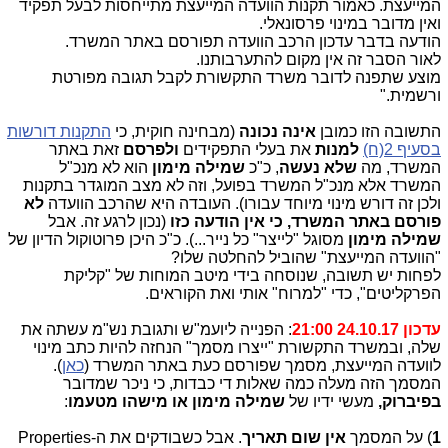
המייעצת. כאמור תקנות הוועדה המייעצת מתייחסות לבעל תפקיד
ואין מדובר במינוי פרסונאלי.
הודעה בדבר עדכון הרכב הוועדה תפורסם באתר המשרד.
לאור הסבר זה אין מקום להתערבותנו.
מוצע שתפנה לדובר משרד התקשורת לקבל תגובה מפורטת
ורשמית."
התשובה הזו כמובן
אינה נכונה
(מבחינה חוקית, כי
התקנות דורשות
בסעיף 2(ח)
למנות
את בעלי התפקידים
ולפרסם
זאת באתר
המשרד, מה
שלא נעשה
, כ"כ
שמילה מימון
הוא לא מנכ"ל
המשרד אלא מנכ"ל המשרד בפועל, וזה לא מצב המוגדר בתקנות
ולכן זה דורש מינוי מיוחד עבורו). העובדה היא שהרכב הוועדה
לא
פורסם באתר המשרד, כי אין הודעה כזו
(נכון לרגע זה. אבל
שמילה מימון
מסוגל "לייצר" כל נייר...). כ"כ היכן פרוטוקול הדיון של
"הוועדה המייעצת" שהוביל להחלטה שלו?
לפחות יש תשובה, שנוסחה בידי מיטב המוחות של "קליקת
הפרקליטים", כדי "למרוח" אותי ואת הקוראים.
עדכון 24.10.17 21:00
: הפנייה ליועמ"ש ותגובת נש"מ עשתה את
שלה, ובמשרד התקשורת "ייצרו מסמך" הנחזה להיות כתב מינוי
לוועדה המייעצת, מסמך שפורסם כעת באתר המשרד (
כאן
).
המסמך הזה מעלה כמה שאלות די כבדות, כי ניכר שמדובר
בפיברוק,
מעשי ידיו של
שמילה מימון או מישהו מטעמו
:
1
) על המסמך
אין שום תאריך
. אבל כשבודקים את ה-Properties