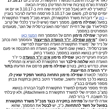
לאור אי קבלת התגובה ממשרד התקשורת, פנינו ביום
17.10.17
לצמרת נש"מ (נציבות שירות המדינה) בפנייה הבאה:
"בתאריך לא ידוע (אבל סביר להניח שזה היה ב-3.10.17 או יום או
יומיים קודם לכן, משום שב-3.10.17 פורסמה הודעה לציבור בעניין
–
כאן
ע"י דוברות משרד התקשורת), הוציא מנכ"ל משרד התקשורת
בפועל (
שמילה מימון
), מסמך רשמי (שיש לו ערך כלכלי של קרוב
למיליארד ₪) של דחיית "הפריסה האוניברסלית של הוט", מטעמים
המפורטים במסמך.
העיקר:
שמילה מימון
חתם על המסמך הזה
המצוי כאן
בשם:
"
מימון שמילה, יו"ר הוועדה המייעצת
" והמסמך הזה נכתב
על נייר של "משרד התקשורת הועדה המייעצת לפרישה
אוניברסלית", כשאין שום תיעוד, שאכן הוועדה הזו התכנסה אי פעם
לקיים דיון בנושא המוצג במסמך, כמוגדר בחוק.
הבעיה העיקרית כאן:
שמילה מימון
אינו יו"ר הוועדה
כי יו"ר
הוועדה הוא
שלמה פילבר
ושר התקשורת לא הוציא צו המחליף
אותו, כנדרש בחוק, בטרם
שמילה מימון
פרסם את הודעתו
בתור
יו"ר הוועדה המייעצת
.
כלומר: לכאורה
שמילה מימון
התחזה בתואר תפקיד שאין לו
,
בנושא כל כך מהותי וחשוב, שמוגדר היטב בחוק ובתקנות ונבחן
מספר פעמים בבג"ץ.
פניתי מספר פעמים למשרד התקשורת לקבל הבהרה בנושא
(מצ"ב הפנייה שלי למשרד התקשורת ב-
Attachment
), ולא קיבלתי
כל תשובה. די ברור למה.
אודה לדיווח על
פתיחה בחקירה כנגד מנכ"ל משרד התקשורת
בפועל על חשד להתחזות
, כ"כ, יש
לבטל
את המסמך, שהוא