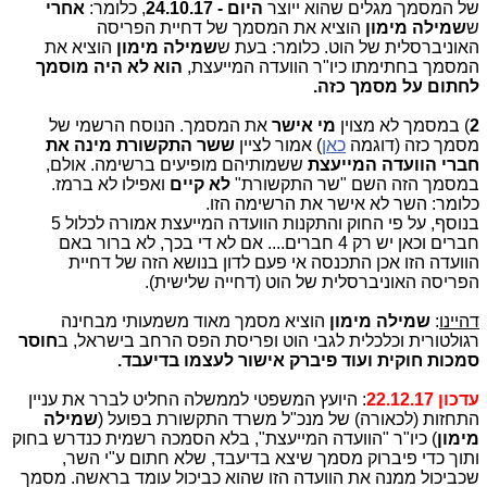
של המסמך מגלים שהוא ייוצר
היום - 24.10.17
, כלומר:
אחרי
ש
שמילה מימון
הוציא את המסמך של דחיית הפריסה
האוניברסלית של הוט. כלומר: בעת ש
שמילה מימון
הוציא את
המסמך בחתימתו כיו"ר הוועדה המייעצת,
הוא לא היה מוסמך
לחתום על מסמך כזה.
2
) במסמך לא מצוין
מי אישר
את המסמך. הנוסח הרשמי של
מסמך כזה (דוגמה
כאן
) אמור לציין
ששר התקשורת מינה את
חברי הוועדה המייעצת
ששמותיהם מופיעים ברשימה. אולם,
במסמך הזה השם "שר התקשורת"
לא קיים
ואפילו לא ברמז.
כלומר: השר לא אישר את הרשימה הזו.
בנוסף, על פי החוק והתקנות הוועדה המייעצת אמורה לכלול 5
חברים וכאן יש רק 4 חברים.... אם לא די בכך, לא ברור באם
הוועדה הזו אכן התכנסה אי פעם לדון בנושא הזה של דחיית
הפריסה האוניברסלית של הוט (דחייה שלישית).
דהיינו
:
שמילה מימון
הוציא מסמך מאוד משמעותי מבחינה
רגולטורית וכלכלית לגבי הוט ופריסת הפס הרחב בישראל, ב
חוסר
סמכות חוקית ועוד פיברק אישור לעצמו בדיעבד.
עדכון 22.12.17
: היועץ המשפטי לממשלה החליט לברר את עניין
התחזות (לכאורה) של מנכ"ל משרד התקשורת בפועל (
שמילה
מימון
) כיו"ר "הוועדה המייעצת", בלא הסמכה רשמית כנדרש בחוק
ותוך כדי פיברוק מסמך שיצא בדיעבד, שלא חתום ע"י השר,
שכביכול ממנה את הוועדה הזו שהוא כביכול עומד בראשה. מסמך