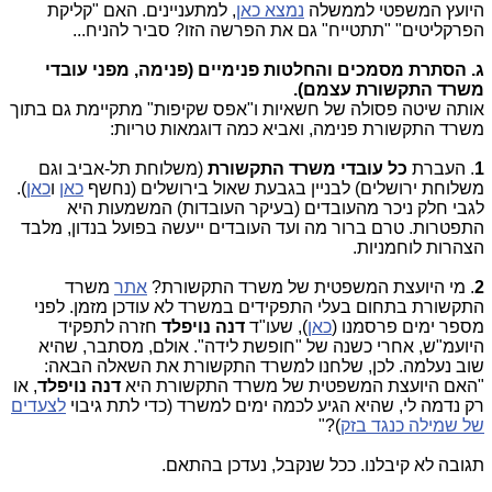
היועץ המשפטי לממשלה
נמצא כאן
, למתעניינים. האם "קליקת
הפרקליטים" "תתטייח" גם את הפרשה הזו? סביר להניח...
ג. הסתרת מסמכים והחלטות פנימיים (פנימה, מפני עובדי
משרד התקשורת עצמם).
אותה שיטה פסולה של חשאיות ו"אפס שקיפות" מתקיימת גם בתוך
משרד התקשורת פנימה, ואביא כמה דוגמאות טריות:
1
. העברת
כל עובדי משרד התקשורת
(משלוחת תל-אביב וגם
משלוחת ירושלים) לבניין בגבעת שאול בירושלים (נחשף
כאן
ו
כאן
).
לגבי חלק ניכר מהעובדים (בעיקר העובדות) המשמעות היא
התפטרות. טרם ברור מה ועד העובדים ייעשה בפועל בנדון, מלבד
הצהרות לוחמניות.
2
. מי היועצת המשפטית של משרד התקשורת?
אתר
משרד
התקשורת בתחום בעלי התפקידים במשרד לא עודכן מזמן. לפני
מספר ימים פרסמנו (
כאן
), שעו"ד
דנה נויפלד
חזרה לתפקיד
היועמ"ש, אחרי כשנה של "חופשת לידה". אולם, מסתבר, שהיא
שוב נעלמה. לכן, שלחנו למשרד התקשורת את השאלה הבאה:
"האם היועצת המשפטית של משרד התקשורת היא
דנה נויפלד
, או
רק נדמה לי, שהיא הגיע לכמה ימים למשרד (כדי לתת גיבוי
לצעדים
של שמילה כנגד בזק
)?"
תגובה לא קיבלנו. ככל שנקבל, נעדכן בהתאם.