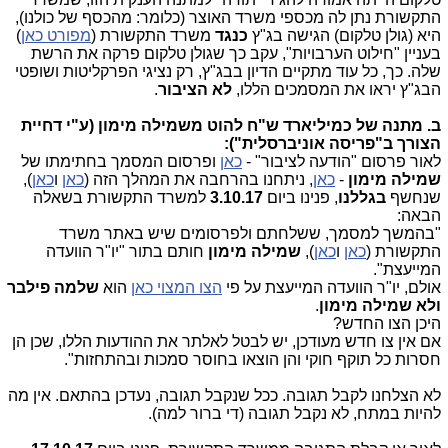
התקשורת נתן לה מכספי משרד האוצר (כלומר: מהכסף של כולנו),
היא (גולן טלקום) הגישה בג"ץ
כנגד
משרד התקשורת (
מפורט כאן
)
בעניין "חילוט הערבויות", עקב כך שגולן טלקום פרקה את הרשת
שלה. כך, כל עוד מתקיים הדיון בבג"ץ, רק נציגי הפרקליטות ושופטי
הבג"ץ יראו את המסמכים הללו,
לא הציבור
.
ב. מתנה של כמיליארד ש"ח להוט משמילה מימון (ע"י דחיית
הצורך ב"פריסה אוניברסלית"):
לאור פרסום "הודעה לציבור" -
כאן
ופרסום המסמך בחתימתו של
שמילה מימון
-
כאן
, ניתחנו בהרחבה את המהלך הזה (
כאן
ו
כאן
),
שנחשף
בגללנו
, פנינו ביום
3.10.17
למשרד התקשורת בשאלה
הבאה:
"בהמשך למסמך, ששלחתם ולפרסומים שיש באתר משרד
התקשורת (
כאן
ו
כאן
),
שמילה מימון
חותם בתור "יו"ר הוועדה
המייעצת".
אולם, יו"ר הוועדה המייעצת על פי
הצו המצוי כאן
הוא
שלמה פילבר
ולא
שמילה מימון
.
היכן הצו החדש?
אם אין צו חדש מעודכן, יש לבטל לאלתר את ההודעות הללו, שכן הן
חסרות כל תוקף חוקי והן הוצאו בחוסר סמכות ובהתחזות".
לא הצלחנו לקבל תגובה. ככל שנקבל תגובה, נעדכן בהתאם. אין מה
להיות במתח, לא נקבל תגובה (די ברור למה).