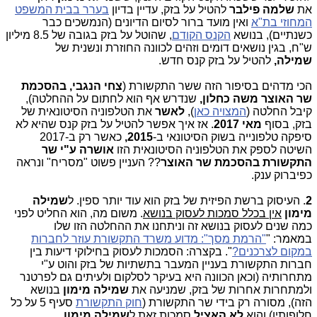
את
שלמה פילבר
להטיל על בזק, עדיין בדיון
בערר בבית המשפט
המחוזי בת"א
ואין מועד ברור לסיום הדיונים (הנמשכים כבר
כשנתיים), בנושא
הקנס הקודם
, שהוטל על בזק בגובה של 8.5 מיליון
ש"ח, בגין נושאים דומים וזהים לכוונה החוזרת ונשנית של
שמילה
,
להטיל על בזק קנס חדש.
הכי מדהים בסיפור הזה ששר התקשורת (
צחי הנגבי, בהסכמת
שר האוצר משה כחלון,
שנדרש אף הוא לחתום על ההחלטה),
קיבל החלטה (
המצויה כאן
),
לאשר
את הטלפוניה הסיטונאית של
בזק, בסוף
מאי 2017
. אז איך אפשר להטיל על בזק קנס שהיא לא
סיפקה טלפונייה בשוק הסיטונאי ב-
2015,
כאשר רק ב-2017
השיטה לספק את הטלפוניה הסיטונאית הזו
אושרה ע"י שר
התקשורת בהסכמת שר האוצר
?? העניין פשוט "מסריח" ונראה
כפיברוק ענק.
2
. העיסוק ברשת הפיזית של בזק הוא עוד יותר ספין. ל
שמילה
מימון
אין בכלל סמכות לעסוק בנושא
. משום מה, הוא החליט לפני
כמה שנים לעסוק בנושא זה וניתחנו את ההחלטה הזו שלו
במאמר: "
"הרמת מסך": מדוע משרד התקשורת עוזר לחברות
במקום לצרכנים?
". בקצרה: הסמכות לעסוק בחילוקי דיעות בין
חברות התקשורת בעניין המעבר בתשתיות של בזק והוט ע"י
מתחרותיה (וכאן הכוונה היא בעיקר לסלקום ולעיתים גם לפרטנר
ולמתחרות אחרות של בזק, שמניעה את
שמילה מימון
בנושא
הזה), מסורה רק בידי שר התקשורת (
חוק התקשורת
סעיף 5 על כל
חלופותיו) והוא
לא האציל
סמכות זאת ל
שמילה מימון
.