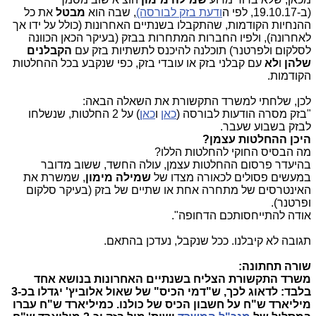
(ב-19.10.17, לפי ה
ודעת בזק לבורסה)
, שבה הוא
מבטל
את כל
ההנחיות הקודמות, שהתקבלו בשנתיים האחרונות (כולל על ידו אך
לאחרונה), ולפיו החברות המתחרות בבזק (בעיקר הכאן הכוונה
לסלקום ולפרטנר) תוכלנה להיכנס לתשתיות בזק עם
הקבלנים
שלהן
ו
לא
עם קבלני בזק או עובדי בזק, כפי שנקבע בכל ההחלטות
הקודמות.
לכן, שלחתי למשרד התקשורת את השאלה הבאה:
"בזק מסרה הודעות לבורסה (
כאן
ו
כאן
) על 2 החלטות, שנשלחו
לבזק בשבוע שעבר.
היכן ההחלטות עצמן?
מה הבסיס החוקי להחלטות הללו?
בהיעדר פרסום ההחלטות עצמן, עולה החשד, ששוב מדובר
במעשים פסולים לכאורה מצדו של
שמילה מימון
, שמשרת את
האינטרסים של מתחרה אחת או שתיים של בזק (בעיקר סלקום
ופרטנר).
אודה להתייחסותכם הדחופה".
תגובה לא קיבלנו. ככל שנקבל, נעדכן בהתאם.
שורה תחתונה:
משרד התקשורת הצליח בשנתיים האחרונות בנושא אחד
בלבד: לדאוג לכך, ש"דמי הכיס" של שאול אלוביץ' יגדלו בכ-3
מיליארד ש"ח על חשבון הכיס של כולנו. כמיליארד ש"ח עברו