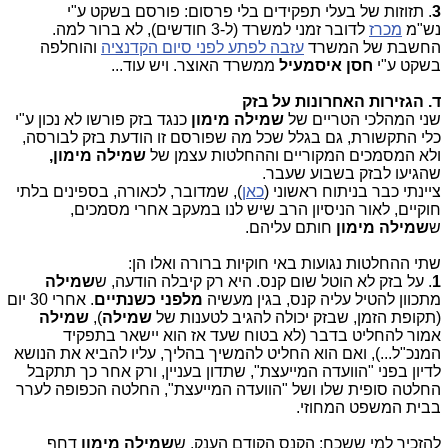
3
. תזוזות של בעלי תפקידים בלי פרסום: פורסם בשקט ע"י
נש"מ
מכרז
לדובר זמני למשרד (ל-3 חודשים), לא ברור למה.
החשבת של המשרד
עזבה לפתע לפני סיום הקדנציה
והוחלפה
בשקט ע"י
חסן איסמעיל
ממשרד האוצר. ויש עוד...
ד. הגזירות האחרונות על בזק
שני המהלכי הטריים של
שמילה מימון
כנגד בזק פורשו לא נכון ע"י
כלי התקשורת, גם בגלל שכל מה שפורסם זו הודעת בזק לבורסה,
ולא המסמכים המקוריים וההחלטות עצמן של
שמילה מימון,
שהגיעו לבזק בשבוע שעבר.
ציינתי כבר בניתוח ראשוני (
כאן
), שמדובר, לכאורה, בספינים בלתי
חוקיים, לאור הניסיון הרב שיש לנו במעקב אחרי מסמכים,
ש
שמילה מימון
חותם עליהם.
שתי ההחלטות נגועות באי חוקיות ברורה ואלו הן:
1
. על בזק לא הוטל שום קנס. היא רק קיבלה הודעה, ש
שמילה
מתכוון להטיל עליה קנס, בגין מעשיה
מלפני כשנתיים
. אחרי 30 יום
(תקופת הזמן, שבזק יכולה להגיב לטענות של
שמילה
),
שמילה
אמור להחליט בדבר (לא בטוח שעד אז הוא יישאר בתפקיד
המנכ"ל...), ואם הוא החליט להמשיך בהליך, עליו להביא את הנושא
לדיון בפני "הוועדה המייעצת", שתדון בעניין, ורק אחר כך תתקבל
החלטה סופית שלו ושל "הוועדה המייעצת", החלטה הכפופה לערר
בבית המשפט המחוזי.
להזכיר למי ששכח: הקנס הקודם הענק, ש
שמילה מימון
דחף