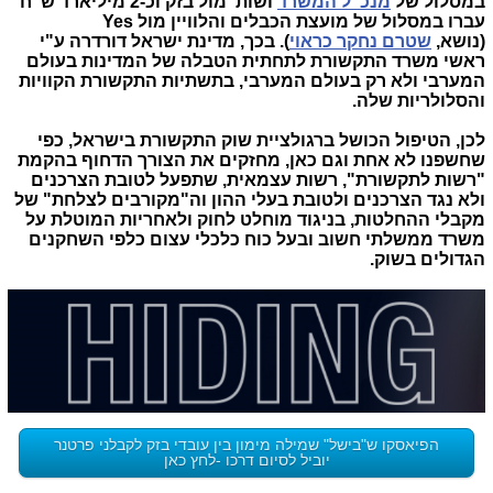
במסלול של
מנכ"ל המשרד
ושות' מול בזק וכ-2 מיליארד ש"ח
עברו במסלול של מועצת הכבלים והלוויין מול Yes
(נושא,
שטרם נחקר כראוי
). בכך, מדינת ישראל דורדרה ע"י
ראשי משרד התקשורת לתחתית הטבלה של המדינות בעולם
המערבי ולא רק בעולם המערבי, בתשתיות התקשורת הקוויות
והסלולריות שלה.
לכן, הטיפול הכושל ברגולציית שוק התקשורת בישראל, כפי
שחשפנו לא אחת וגם כאן, מחזקים את הצורך הדחוף בהקמת
"רשות לתקשורת", רשות עצמאית, שתפעל לטובת הצרכנים
ולא נגד הצרכנים ולטובת בעלי ההון וה"מקורבים לצלחת" של
מקבלי ההחלטות, בניגוד מוחלט לחוק ולאחריות המוטלת על
משרד ממשלתי חשוב ובעל כוח כלכלי עצום כלפי השחקנים
הגדולים בשוק.
הפיאסקו ש"בישל" שמילה מימון בין עובדי בזק לקבלני פרטנר
יוביל לסיום דרכו -לחץ כאן