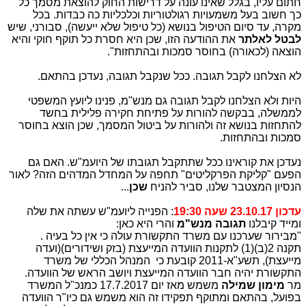
חתום עליו, בגלל שאינו עונה על דרישות החוק להוצאת מסמך כל
כך חשוב בעל משמעויות רגולטוריות וכלכליות כה כבדות. בכל
מקרה, עד סיום הטיפול בנושא (כל טיפול שלא ייעשה), סבורני, שיש
לבטל לאלתר
את ההודעה הזו, שכן היא חסרת כל תוקף חוקי והיא
הוצאה (לכאורה) בחוסר סמכות ובהתחזות".
לא הצלחנו לקבל תגובה. ככל שנקבל תגובה, נעדכן בהתאם.
היות ולא הצלחנו לקבל תגובה גם מנש"מ, פנינו ליועץ המשפטי
לממשלה, בבקשה להורות על פתיחת חקירה פלילית בחשד
להתחזות בנושא זה ולהורות על ביטול המסמך, שכן הוצא בחוסר
סמכות ובהתחזות.
נעדכן את קוראינו ככל שתתקבל תגובתו של היועמ"ש. האם גם
הפעם "קליקת הפרקליטים" תחפה על המחדל המדהים הזה? לאור
הנסיון המצטבר שלנו, סביר להניח
שכן
...
עדכון 23.10.17 שעה 19:30
: הפנייה ליועמ"ש עשתה את שלה
ומייד קיבלנו
תגובה מנש"מ
והרי היא כאן:
"מבירור שערכנו עם משרד התקשורת עולה כי אין כל בעיה .
תקנה 2(ב)(1) לתקנות הוועדה המייעצת (בזק ושידורים)(ועדה
מייעצת), תשע"א-2011 קובעת כי המנהל הכללי של משרד
התקשורת יהיה חבר הוועדה המייעצת ויושב הראש של הוועדה.
מר
מימון שמילה
משמש מאז יום 17.7.2017 כמנכ"ל המשרד
בפועל, בהתאם ומתוקף תפקידו זה הוא משמש גם כיו"ר הוועדה