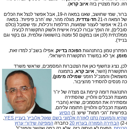
הזו. כעת מצטיין בזה
איוב קרא
).
ברור, שמי שחושב, שאנו במאה ה-19, אבל אפשר לנצל את הכלים
של המאה ה-21
חד-צדדית
, מגלה מהר, שזו 'חרב פיפיות'. במאה
ה-21 אי אפשר לעצור שמועות, הדלפות ורכילות, ומי שסובל (כולם
סובלים), זה הופך עבורו לבעיה אישית ולשוק התקשורת לבעיה
ממלכתית (לכן אנו במקום 50 ומטה בהשוואה עולמית, גם בקווי וגם
בנייד).
הפתרון טמון בהתנהגות
הפוכה בדיוק
. אפילו בשב"כ למדו זאת,
מזמן
. אך לא במשרד התקשורת הישראלי.
לכן, נציג ונחשוף כאן את הצטברות המסמכים, שראשי מ
שרד
התקשורת (השר,
איוב קרא
, בתמונה
משמאל) והמנכ"ל הזמני
שמילה מימון)
,
כה מנסים להסתיר מהציבור.
התנהגות דומה קיימת גם מצדה של יו"ר
מועצת הכבלים והלויין, שהסתירה
ומסתירה את המסמכים, שהיא (וחברי
מועצת הכבלים והלוויין) חתומה עליהם,
בפרשיות "הכי חמות" שיש: 1)
הסיוע
שהיא והמועצה נתנו לאזרח אלמוני בשם שאול אלוביץ' בעניין YES
,
ו-2)
הבחירה המוזרה בערוץ 20
כחברה
המפיקה שידורי ערוץ
הכנסת
. הפעם לא נעסוק בזה, אלא רק במה שהשר והמנכ"ל