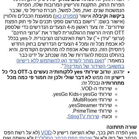
הפרות החוק, התקנות והרישיון המרובות שלה, הפרות
הנמשכות שנים. זאת, מול, למשל, חברת טריפל סי, שכבר
ביקשה וקיבלה
אישור (
מפורט כאן
) ממועצת הכבלים והלוויין
(אישור בשם: "רישום במרשם ספקי תכנים על פי חוק הפצת
שידורים". זה צעד ראשון מ-4 הצעדים הנדרשים כדי שלספק
OTT תהיה הרשות הרגולטורית לשדר את "ערוצי החינם"
(ערוצי "עידן +") על רשת האינטרנט הציבורית. ל-yes בכלל
לא אכפת מכל זה ומכל 4 הצעדים הנדרשים בחוק החדש
(יחסית) הזה, כמו שלא אכפת לה מהחוקים הקודמים, והיא
בהחלט נכנסת להגדרות של מה שנכתב על ידינו כבר
במאמר: "
האם מותר לשדוד (או להשתמש ללא רישיון)
במשאבי השידור של המדינה?
".
יודגש, ש
רוב שירותי yes ללקוחותיה נעשים ב-OTT
בלי כל
רישיון
וזה ממש
לא דבר שולי ולכן זה חמור פי כמה מכל
מתחרותיה
ובכלל זה:
שירותי ה-VOD.
שירותי yesGo ו-yesGo Kids.
שירותי MultiRoom.
שירותי yesStreamer.
שירותי PrimeTime.
וכעת-
שירות StingTV
.
שורה תחתונה
yes הפרה חוק בכך, שלא הוציאה רישיון ל-
VOD
(לא על רשת הפס
הרחב של בזק ולא על
שירותי הפס הרחב הסלולרי
) ולא עשתה שום