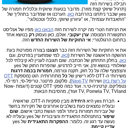
חבילה בשירות הזה
(תרגיל שיווקי קצת מוזר). מדובר בטעות שיווקית וכלכלית חמורה של
yes שכבר ניתחנו בהרחבה
כאן
. הערכנו אז שמדובר בתהליך של
"התאבדות עצמית", או "עיוורון שיווקי, כלכלי וטכנולוגי".
את הניתוח הטרי מה יקרה לשירות הזה
הבאנו כאן
מפיו של אנליסט
התקשורת המנוסה:
ערן יעקובי
. אולם, כאן נעסוק
רק
בנושא אחד
בתחום הרגולטורי:
אי החוקיות של השירות החדש
הזה.
את אי החוקיות של השירות הזה כבר
הצגנו
בצורה מפורטת בעת
ההשקה הראשונה של השירות (
כאן
, למי שמתעניין בפרטים, וגם
כאן
, בחלק התחתון של הכתבה. שום תגובה לעניין לא קיבלתי לכל
שאלותיי בנושא זה). אני חייב להדגיש, שהפרות החוק של yes
והצפצוף שלה על כל חוק, תקנה ונורמה,
חמורות בכמה דרגות
משירותי ה-OTT ללא רישיון של
כל
מתחרותיה: הוט (מספקת
OTT
על רשת בזק
ושירות
Next-TV
), סלקום, פרטנר, טריפל-סי, רמי לוי,
נטפליקס, קרטיניה-טי.וי. ועוד כמה ספקי OTT קטנים (דוגמת Now-
TV, Pomela TV, TVland ועוד), מהסיבות הבאות:
חברת yes היא
היחידה
מבין ספקיות ה-OTT, שראשיה
ובעליה נמצאים כעת בשלבים אחרונים של חקירות בחשד
של עבירות חמורות ביותר
ולפני הגשת כתבי אישום.
שום
שיפור
בהתנהלות התאגידית והציבורית של yes ובעליה לא
נעשה עד רגע זה. כלומר:
ההפקרות התאגידית
של yes
עדיין קיימת
.