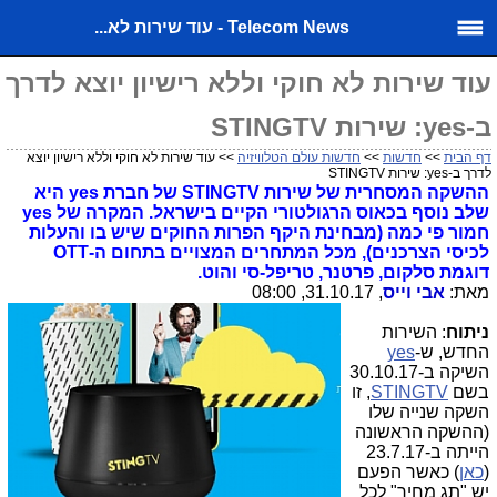
Telecom News - עוד שירות לא...
עוד שירות לא חוקי וללא רישיון יוצא לדרך
ב-yes: שירות STINGTV
דף הבית
>>
חדשות
>>
חדשות עולם הטלוויזיה
>> עוד שירות לא חוקי וללא רישיון יוצא
לדרך ב-yes: שירות STINGTV
ההשקה המסחרית של שירות STINGTV של חברת yes היא
שלב נוסף בכאוס הרגולטורי הקיים בישראל. המקרה של yes
חמור פי כמה (מבחינת היקף הפרות החוקים שיש בו והעלות
לכיסי הצרכנים), מכל המתחרים המצויים בתחום ה-OTT
דוגמת סלקום, פרטנר, טריפל-סי והוט.
מאת:
אבי וייס
, 31.10.17, 08:00
ניתוח
: השירות
החדש, ש-
yes
השיקה ב-30.10.17
בשם
STINGTV
, זו
השקה שנייה שלו
(ההשקה הראשונה
הייתה ב-23.7.17
(
כאן
) כאשר הפעם
יש "תג מחיר" לכל