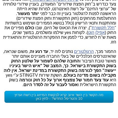
צעד כנדרש ב"חוק הפצת שידורים" המעודכן, בעניין שידורי טלוויזיה
של "ערוצי החינם" על רשת האינטרנט, למרות שהיא הייתה
הראשונה לפנות לרגולטור בעניין זה כבר לפני
יותר מעשור
.
ההתעלמות מהחוקים (חוק התקשורת וחוק הפצת שידורים)
ומהתקנות ותנאי הרישיון (כולל בנושא הממירים ושימוש בתשתיות
"
חלל תקשורת
"), יצרה את הכאוס של היום, שבו
כולם
מפירים את
החוק (
אפילו
הוט
). לקוחות yes שילמו ומשלמים, במשך שנים,
מאות ש"ח לחודש, כדי לממן את ההפקרות הרגולטורית והתאגידית
הזו.
החמור מכך,
הרגולטורים
נותנים לזה יד,
עד רגע זה
, משום שנראה,
שהאינטרסים הכלכליים של בעלי החברה מעניינים אותם יותר
מאשר טובת הציבור ו
החובה שלהם לשמור על שלטון החוק
בשוק התקשורת בישראל
.
כך, המצב של "איש הישר בעיניו
ייעשה" הפך לנורמה בשוק התקשורת במדינת ישראל. אין לזה
מקבילה בשום מדינה בעולם.
השקת שירות STINGTV ע"י yes
היא
עוד צעד חמור של צפצוף ארוך על כל חוק ונורמה
בשוק
התקשורת הישראלית ו
אסור לעבור על זה לסדר היום
.
מה הקשר בין השר איוב קרא לבקשת המיזוג בין רשת וערוץ
10 והטריפל החדש? - לחץ כאן