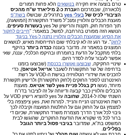
טרם בוצעה איזו חקירה
בנושאים
הלא פחות חמורים
(לכאורה), שבמרכזם ה
עברת כ-2 מיליארד ש"ח מהכיס
הציבורי לכיס של
בעלי yes
בתרגילים, שבושלו
בשת"פ
מועצת הכבלים והלוויין ומנכ"ל משרד התקשורת (המושעה),
תוך הפרות חוק, תקנות והרישיון של yes
בעשרות סעיפים
.
הנושא הזה מפורט בהרחבה, למשל, במאמר: "
חייבים לחקור
את הסיוע שמועצת הכבלים והלוויין נתנה ל-Yes בניגוד
לחוק
". עד רגע זה לא קיבלתי שום התייחסות מאיש, לנושאים
המוצגים במאמר זה. מדובר בעננה
כבדה ביותר
בהיקף
בלתי מתקבל על הדעת בחומרתו ובהיקפו הכלכלי, עננה, שאי
אפשר לעבור עליה לסדר היום.
שינויי החקיקה,
שבוצעו ואושרו בכנסת
(שבוצעו בזמנו
בדחיפה של שר התקשורת לשעבר
אריאל אטיאס
), כדי
להכניס את שידורי הטלוויזיה בגישת ה-VOD על רשת
האינטרנט לספר החוקים (לחוק התקשורת) ולרישיון תקשורת
מיוחד, נעשו
רק בגלל פניית yes לשר אטיאס.
מועצת
הכבלים והלוויין כבר קבעה ודיווחה על זה לציבור בדו"ח
השנתי שלה ל-2014,
שחובה
על yes להוציא רישיון VOD על
רשת האינטרנט הנייח והנייד. למרות זאת, yes ציפצפה בלי
למצמץ גם על החוק וגם על החלטות המועצה וקיבלה לכך
גיבוי לכל אורך הדרך מצמרת משרד התקשורת, שכיום די
ברור לכל מי שקורא את הודעות החוקרים, שהוגשו לבית
המשפט בת"א, שמדובר
בגיבוי פסול ביותר הגובל
בפלילים
.
חברת yes לא עשתה
שום מהלך
של ניסיון לתקן את כל