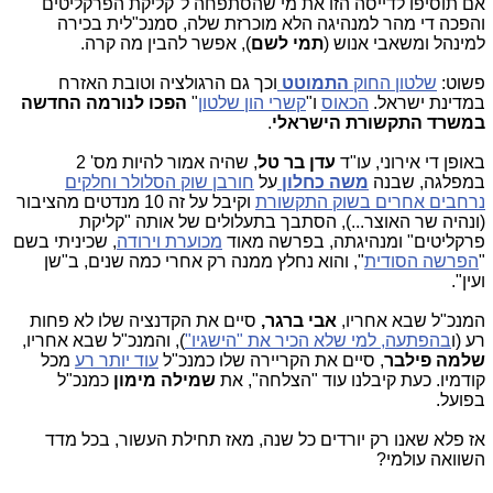
אם תוסיפו לדייסה הזו את מי שהסתפחה ל"קליקת הפרקליטים"
והפכה די מהר למנהיגה הלא מוכרזת שלה, סמנכ"לית בכירה
למינהל ומשאבי אנוש (
תמי לשם
), אפשר להבין מה קרה.
פשוט:
שלטון החוק
התמוטט
וכך גם הרגולציה וטובת האזרח
במדינת ישראל.
הכאוס
ו"
קשרי הון שלטון
"
הפכו לנורמה החדשה
במשרד התקשורת הישראלי
.
באופן די אירוני, עו"ד
עדן בר טל
, שהיה אמור להיות מס' 2
במפלגה, שבנה
משה כחלון
על
חורבן שוק הסלולר וחלקים
נרחבים אחרים בשוק התקשורת
וקיבל על זה 10 מנדטים מהציבור
(ונהיה שר האוצר...), הסתבך בתעלולים של אותה "קליקת
פרקליטים" ומנהיגתה, בפרשה מאוד
מכוערת וירודה
, שכיניתי בשם
"
הפרשה הסודית
", והוא נחלץ ממנה רק אחרי כמה שנים, ב"שן
ועין".
המנכ"ל שבא אחריו,
אבי ברגר,
סיים את הקדנציה שלו לא פחות
רע (ו
בהפתעה, למי שלא הכיר את "הישגיו"
), והמנכ"ל שבא אחריו,
שלמה פילבר
, סיים את הקריירה שלו כמנכ"ל
עוד יותר רע
מכל
קודמיו. כעת קיבלנו עוד "הצלחה", את
שמילה מימון
כמנכ"ל
בפועל.
אז פלא שאנו רק יורדים כל שנה, מאז תחילת העשור, בכל מדד
השוואה עולמי?