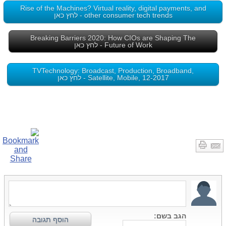
Rise of the Machines? Virtual reality, digital payments, and
other consumer tech trends - לחץ כאן
Breaking Barriers 2020: How CIOs are Shaping The
Future of Work - לחץ כאן
TVTechnology: Broadcast, Production, Broadband,
Satellite, Mobile, 12-2017 - לחץ כאן