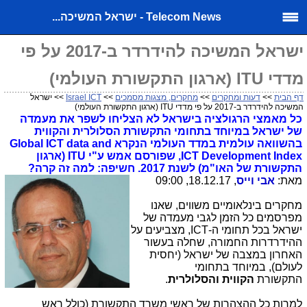
Telecom News - ישראל המשיכה...
ישראל המשיכה להידרדר ב-2017 על פי
מדדי ITU (ארגון התקשורת העולמי)
דף הבית
>>
דעות ומחקרים
>>
מחקרים, מצגות מסמכים
>>
Israel ICT
>> ישראל
המשיכה להידרדר ב-2017 על פי מדדי ITU (ארגון התקשורת העולמי)
כל מאמצי הרגולציה בישראל לא הצליחו לשפר את מעמדה
של ישראל במיוחד בתחומי התקשורת הסלולרית והקווית
בהשוואה עולמית במדד העולמי הנקרא Global ICT data and
ICT Development Index, שפורסם אמש ע"י ITU (ארגון
התקשורת של האו"מ) לשנת 2017. חשיפה: למה זה קרה?
מאת:
אבי וייס
, 18.12.17, 09:00
מחקרים בינלאומיים משווים, שאנו
מפרסמים כל הזמן לגבי מעמדה של
ישראל בכל תחומי ה-ICT, מצביעים על
ההידרדרות החמורה, שחלה בעשור
האחרון במצבה של ישראל (יחסית
לעולם), במיוחד בתחומי
התקשורת
הקווית והסלולרית
.
למרות כל ההצהרות של ראשי משרד התקשורת (כולל ראש