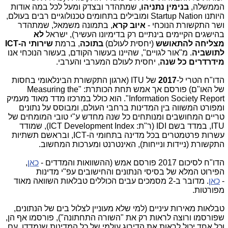
הממשלה,
בנימין נתניהו,
שמתהדר ובצדק ומעל לכל במה אודות
היותנו Startup Nation ומובילים בתחומים טכנולוגיים רבים בעולם,
ושר התקשורת הנוכחי -
איוב קרא
, בתמונה משמאל, שמתהדר
בהישגים הקיימים בינתיים רק בדימיונו העשיר), ישראל
לא
מצליחה להתאושש
(יחסית לעולם)
בתוכה
, ברמת
שירותי ה-ICT
לתושביה
. מ"אור לגויים", שהיינו בעשור הקודם, בעשור הנוכחי אנו
מידרדרים כל שנה
, יחסית לעולם המערבי והערבי.
הדו"ח הטרי ל-
2017
של ITU (ארגון התקשורת הבינלאומי בחסות
של האו"ם) פורסם אך אמש תחת הכותרת: "Measuring the
Information Society Report". הוא כולל במרכזו מדד מאוד מעמיק
ומפורט המשווה בין המדינות ברחבי העולם, ומבוסס על נתונים
טריים המחושבים ומנותחים כל שנה מחדש ע"י טובי המומחים של
ITU, במדד בשם IDI (ר"ת: ICT Development Index), שמודד
עשרות פרטמטרים בכל מדינה בתחומי ה-ICT, ובראשם תשתיות
התקשורת (ניידות ונייחות), האינטרנט ומערכות המחשוב.
הדו"ח לסיכום 2017 פורסם אמש (ההשוואות והמדדים -
כאן
,
הפירוט המלא של בסיסי הנתונים והחישובים עפ"י מדינות
-
כאן
. מדובר ב-2 מסמכים עבים הכוללים טבלאות השוואה מאוד
מפורטות.
טבלאות מאירות עיניים (למי שלא מעוניין לצלול בים של הנתונים,
שפורסמו ורוצה לראות רק את "השורה התחתונה"), פורסמו אף הן,
וכל אחד יכול לראות את הדירוג עולמי של כל המדינות שנמדדו, עם