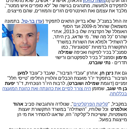
הגרועים (מ
משה כחלון
והלאה), אוישו ע"י אנשים, שלא מתאימים
לתפקידם ולמעשה, מתנהגים בגישה של "לא סופרים איש ממטר",
מלבד את עצמם ואת האינטרסים הזרים והמוזרים, שהם מייצגים.
זה החל במנכ"ל, שלא בדיוק התאים לתפקיד (
עדן בר-טל
, בתמונה
משמאל) שהחל מ-2009 ועד הסוף
האומלל של הקדנציה שלו ב-2013, אחרי
שהרס "כל מה שזז". מי שדאג, בין היתר,
ל"השתיל" ולמלא את השורות במשרד
התקשורת בדמויות "ססגוניות", כמו
סמנכ"ל בכיר לפיקוח ואכיפה
שמילה
מימון
וסמנכ"ל בכיר לספקטרום ורישוי
תדרים -
נתי שוברט
.
גם את
ניצן חן
, אחרון "עובדי הציבור", שעבד כ"עובד
למען
הציבור" בתפקיד יו"ר מועצת הכבלים והלוויין החליפו "טייסי חלל"
זמניים (דוגמת
שמילה
ו
שוברט
), לרבות היו"ר הנוכחית, ד"ר
יפעת
בן חי שגב
, שמזמן
היה צורך לסיים את כהונתה ואת כהונת המועצה
בכללותה
.
במקביל, "
קליקת הפרקליטים
", שנולדה והתגבשה סביב
אהוד
אול
מרט
וכל שלוחיו, "השתילה" במשרד התקשורת יועצות
משפטיות, ששייכות ל"קליקה" הזו, שדאגו להסתיר את מי הן
מייצגות בפועל.