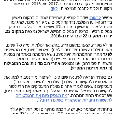
התייחסות מה קרה לכל מדינה ב-2017 מול 2016, בטבלאות
מקוונות וקלות להבנה הנמצאות -
כאן
).
אפשר
לראות
, שדרום קוריאה, שהייתה שנתיים במקום ראשון
בדירוג ה-ICT העולמי, נדחקה למקום שני ע"י איסלנד, שהגיעה
השנה למקום הראשון במדד ה-IDI, שוויץ במקום שלישי, דנמרק
במקום רביעי, בריטניה במקום חמישי. ישראל נמצאת
במקום 23,
ירידה
ממקום 22 שבו היינו ב-2016.
זה לא מקרה, שאנו במקום הזה, בהשוואה עולמית. מזה כ-7 שנים,
מאז תחילת העשור (מיד נסביר למה), מאז ועד היום, אנו ממשיכים
לפגר
אחרי ההתפתחות העולמית, נושא המנותח באתר זה במאות
כתבות. ברוב התחומים הספציפיים (דוגמת תשתיות סלולר
ותשתיות פס רחב) אנו נמצאים
אחרי רוב מדינות ערב המובילות
(דוגמת מדינות המפרץ)
.
גם בעתיד הנראה לעין, אין שום סיכוי לשיפור. מיד נסביר למה. את
הרגולטורים לתקשורת בעולם (בעולם אין "משרדי תקשורת"),
מעסיקים נושאים לגמרי אחרים מאלה המעסיקים את הרגולטור
לתקשורת הישראלי. אפשר לקרוא על כך במאמר (אחד מני רבים),
שפרסמתי תחת הכותרת: "
מה מעסיק כיום את הרגולטורים
לתקשורת וחברות התקשורת בעולם הרחב?
".
בתחתית המאמר כאן, יש עוד כמה מחקרים וסקירות, לאן עולך
העולם המערבי בכל תחומי ה-ICT ובדגש על עולם ה-TV.
אין