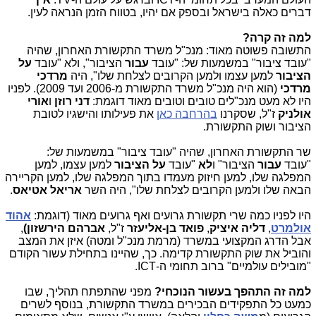
דברים כאלה בישראל ובספק אם יהיו, בטווח הזמן הנראה לעין.
למה זה קרה?
התשובה פשוטה מאוד: מנכ"ל משרד התקשורת האחרון, שהיה
"עובד ציבור" במשמעות של: "עובד
עבור
הציבור", ולא "עובד
על
הציבור
למען עצמו ולמען הקרובים לצלחת שלו", היה
מרדכי
מרדכי
(הוא היה מנכ"ל משרד התקשורת מ-2006 ועד 2009). לפניו
היו לא מעט מנכ"לים טובים וטובים מאוד דוגמת:
דני רוזן
ו
אורי
אולניק
ז"ל, שסקרנו
בהרחבה כאן
את פעילותו והישגיו לטובת
הציבור ושוק התקשורת.
שר התקשורת האחרון, שהיה "עובד ציבור" במשמעות של:
"עובד
עבור
הציבור" ו
לא
"עובד
על הציבור
למען עצמו, למען
המפלגה שלו, למען חיזוק מעמדו בתוך המפלגה שלו, למען הקריירה
הבאה שלו ולמען הקרובים לצלחת שלו", היה השר
אריאל אטיאס
.
היו לפניו כמה שרי תקשורת גרועים ואף גרועים מאוד (דוגמת:
אהוד
אולמרט
,
דליה איציק
,
פואד בן-אליעזר
ז"ל,
אברהם הירשזון)
,
אבל הדרג המקצועי במשרד (מרמת מנכ"ל ומטה) איזן את המצב
והוביל את שוק התקשורת קדימה. כך, שהיינו בתחילת עשור הקודם
"מובילים עולמיים" ברוב תחומי ה-ICT.
למה זה התהפך בעשור הנוכחי?
מפני שהתפתח תהליך, שבו
כמעט כל התפקידים הבכירים במשרד התקשורת, בנוסף לשרים