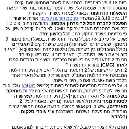
ביום 29.3.18 בצהריים, כמה שעות לאחר שהתאוששתי קצת
מהמכה החזקה, שנפלה עלי, של ההפסד בהתערבות, שלחתי את
השאלות הדחופות
הבאות לצמרת משרד התקשורת:
"
1. ביום 29.3.18 המשרד
פרסם הודעה לציבור
אודות
אישור
הפעלה לחברת הסלולר מרתון-אקספון
. בהודעה כתוב [ציטוט]:
"כל זאת במסגרת תאגיד שהוקם
,CMG
לצורך זה וקיבל רישיון, על
פי מדיניות משרד התקשורת". הכל
בלשון יחיד
.
אולם, על פי קביעת מנכ"ל משרד התקשורת בפועל (
כאן
) בעמוד 3
(מסמך, שהוסתר עד לאחרונה) נקבע, שיש להקים
2 תאגידים
(בגלל ההבדלים בין רשתות גולן טלקום למרתון-אקספון: א) "תאגיד
דור 4" עם רישיון מיוחד. ב) "תאגיד דור 3" עם רישיון מיוחד.
הכיצד 2 התאגידים עם רישיונות נפרדים ומשימות נפרדות
הפכו
לאחד (
CMG
)
בהודעת המשרד?
2. היכן הרישיונות של 2 התאגידים הללו? ואם אין, היכן ההחלטה
המבטלת את החלטת המנכ"ל ומאפשרת קיומו של תאגיד אחד
בלבד בשם
CMG
? ואם כן, היכן רישיונו?
3. על פי מסמכי המדיניות לשת"פ רשתות (למשל
כאן
ו
כאן
) ולטיוטת
הרישיון לשת"פ רשתות, הרשת המשותפת אמורה להיות
מוחזקת
בשלמותה
ע"י תאגיד השיתוף [JV]. היכן ההחלטה,
שאישרה
לסטות ממדיניות זו
ולאשר תאגיד (נדרשו, כאמור לעיל,
2
תאגידים
), שיש בו רק אנשי מנהלה והרשת עצמה תמשיך להיות
מוחזקת, מתופעלת, נשלטת ומשודרגת
ע"י עובדי סלקום
(בלבד)
?"
תגובה לא הצלחתי לקבל, לא שלא ניסיתי. די ברור למה. אמנם