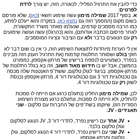
כדי להבין את התרגיל הפלילי, לכאורה, הזה, יש צורך
לרדת
לפרטים
:
א
. בסוף 2017
שמילה מימון
עשה שימוע חשאי (
כאן
), שלא פורסם
בשום מקום (המסמך הזה גם
נמצא כאן
, במקרה והוא ייעלם לפתע,
כמו הרבה מסמכים קודמים, שנעלמו מאתר משרד התקשורת,
לאחר פרסום הכתבה אודותם), והוא (כהרגלו) עשה ועושה שימועים
רק
עם הנוגעים בדבר
ולא
עם הציבור ונציגיו המוסמכים.
אין לי הערות מיוחדות לתוצאות השימוע הזה, כי אין בו שום דבר לא
חוקי
בולט
ושסותר החלטות קודמות (את התרגיל הענק הזה מבינים
בנפרד, כשמגיעים לנספח ברישיון של מרתון-אקספון, כמפורט
בהמשך), אבל יש בו
חידוש מאוד חשוב
, וזה בא בגלל התלונות של
מרתון-אקספון. בניגוד לגולן טלקום, ששת"פ האנטנות שלה מכסה
גם טכנולוגיות דור 3 וגם טכנולוגיות דור 4, מרתון-אקספון נכנסת
לשוק
רק
עם טכנולוגיות דור 4.
לכן,
שמילה מימון
החליט (נתעלם כרגע אם הייתה לו סמכות
להחליט, ולא הייתה לו סמכות, ונתעלם כרגע מצורת השימוע
הסודית הזו), שיוקמו בשת"פים של החברות עם סלקום -
שני
תאגידים - JV
:
JV אחד
עם רישיון נפרד, לתדרי דור 3, JV הנוגע לסלקום
וגולן טלקום בלבד.
JV שני
עם רישיון נפרד, לתדרי דור 4 הנוגע לסלקום, גולן
טלקום ומרתון-אקספון.