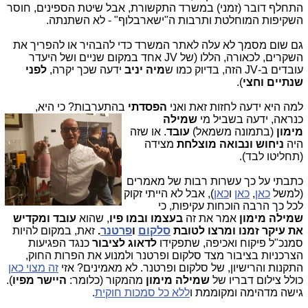
התחלף דובר (זמני) במשרד התקשורת, אבל שיטת הספינים, חוסר
השקיפות המוחלטת ותרבות ה"ישארבלוף" - לא השתנתה.
גם שום מסמך לא עלה לאתר המשרד כדי להבהיר או להפריך את
השקרים, לכאורה, הללו (של JV אחד במקום שניים ושל היעדר
עובדים ב-JV הזה, בדיוק כמו ש
מיה יניב
ידעה שכך יקרה,
לפני
שנתיים וחצי
).
למה היא ידעה לחזות זאת ואני
הפסדתי
בהתערבות? כי היא,
כנראה, ידעה בשביל
מי
שמילה
מימון
(בתמונה משמאל)
עובד
. או שזה
היה
ניחוש ונבואה מוצלחת
מצידה
(תחליטו לבד).
כתבתי על כך עשרות רבות של מאמרים
(למשל
כאן
,
כאן
ו
כאן
), אבל לא הייתי זקוק
לכל כך הרבה הוכחות עקיפות, כי
שמילה מימון
אמר את זה
בעצמו ובמו פיו
, שהוא
עובד ומקדיש
את עיקר זמנו ומרצו לטובת
סלקום
ו
פרטנר
.
זאת, במקום להיות
סמנכ"ל פיקוח ואכיפה, שתפקידו
לדאוג לציבור
כנגד הפגיעות
הצרכניות בציבור מצד סלקום ופרטנר ולמנוע את הפרות החוק,
התקנות והרישיון, של סלקום ופרטנר. לא מאמינים? אזי
זה מצוי כאן
כולל צילום דבריו של
שמילה מימון
מהמקור (כלומר:
היישר מפיו
).
גישה מדהימה ומקוממת ו
ללא כל סמכות חוקית
.