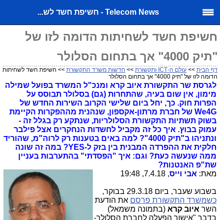
Telecom News - חשיפת חשד לש...
חשיפת חשד לשחיתות הדומה לזו של
"תיק 4000" אך בתחום הסלולר
דף הבית
>>
עולם ה-ICT ותקשורת
>>
חדשות משרד התקשורת
>> חשיפת חשד לשחיתות
הדומה לזו של "תיק 4000" אך בתחום הסלולר
לגרסת שר התקשורת איוב קרא ומנכ"ל המשרד בפועל שמילה
מימון, אין שום בעיה, שהתחרות (גם) בסלולר תבוסס על
הפרות חוק. כך, יחל ביום שלישי הקרוב השירות החדש של
We4G של חברת מרתון-אקספון, שנהנית מההפקרות הקיימת
בשוק תשתיות התקשורת הסלולריות, שנתקע רק בגלל זה -
עמוק בבוץ. איך כל זה מקביל לחשדות הנחקרים אצל פילבר
ונתניהו ב"תיק 4000"? למה באים בטענות רק לרוה"מ, שהוריד
חלקית את ההפרדה המבנית בין בזק ל-YES? במה זה שונה
ממה שנעשה כעת? וגם: איך "הפסדתי" בהתערבות בעניין
שת"פ האנטנות?
מאת:
אבי וייס
, 7.4.18, 19:48
בשבוע שעבר, ביום 29.3.18 בבוקר,
כשמשרד התקשורת פרסם
את הודעת
השר
איוב קרא
(בתמונה משמאל)
בדבר "אישור הפעלה לחברת הסלולר-