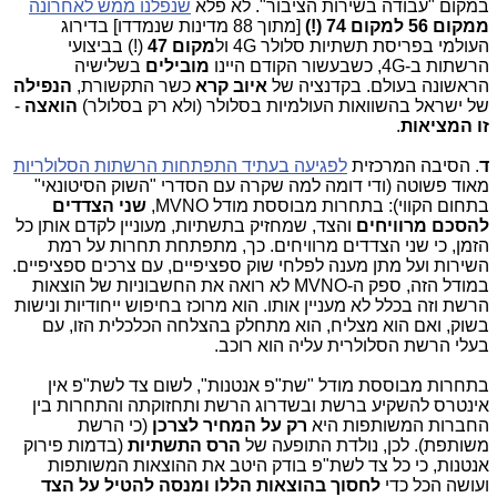
במקום "עבודה בשירות הציבור". לא פלא
שנפלנו ממש לאחרונה
ממקום 56 למקום 74 (!)
[מתוך 88 מדינות שנמדדו] בדירוג
העולמי בפריסת תשתיות סלולר 4G ול
מקום 47
(!) בביצועי
הרשתות ב-4G, כשבעשור הקודם היינו
מובילים
בשלישיה
הראשונה בעולם. בקדנציה של
איוב קרא
כשר התקשורת,
הנפילה
של ישראל בהשוואות העולמיות בסלולר (ולא רק בסלולר)
הואצה
-
זו המציאות
.
ד
. הסיבה המרכזית
לפגיעה בעתיד התפתחות הרשתות הסלולריות
מאוד פשוטה (ודי דומה למה שקרה עם הסדרי "השוק הסיטונאי"
בתחום הקווי): בתחרות מבוססת מודל MVNO,
שני הצדדים
להסכם מרוויחים
והצד, שמחזיק בתשתיות, מעוניין לקדם אותן כל
הזמן, כי שני הצדדים מרוויחים. כך, מתפתחת תחרות על רמת
השירות ועל מתן מענה לפלחי שוק ספציפיים, עם צרכים ספציפיים.
במודל הזה, ספק ה-MVNO לא רואה את החשבוניות של הוצאות
הרשת וזה בכלל לא מעניין אותו. הוא מרוכז בחיפוש ייחודיות ונישות
בשוק, ואם הוא מצליח, הוא מתחלק בהצלחה הכלכלית הזו, עם
בעלי הרשת הסלולרית עליה הוא רוכב.
בתחרות מבוססת מודל "שת"פ אנטנות", לשום צד לשת"פ אין
אינטרס להשקיע ברשת ובשדרוג הרשת ותחזוקתה והתחרות בין
החברות המשותפות היא
רק על המחיר
לצרכן
(כי הרשת
משותפת). לכן, נולדת התופעה של
הרס התשתיות
(בדמות פירוק
אנטנות, כי כל צד לשת"פ בודק היטב את ההוצאות המשותפות
ועושה הכל כדי
לחסוך בהוצאות הללו ומנסה להטיל על הצד