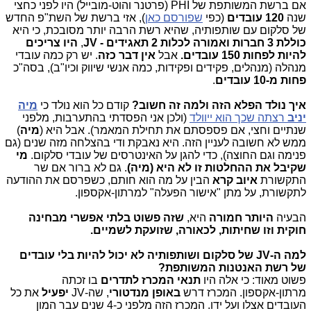
אם ברשת המשותפת של PHI (פרטנר והוט-מובייל) היו לפני כחצי
שנה
120 עובדים
(כפי
שפורסם כאן
), אזי ברשת של השת"פ החדש
של סלקום עם שותפותיה, שהיא רשת הרבה יותר מסובכת, כי היא
כוללת 3 חברות ואמורה לכלות 2 תאגידים - JV
,
היו צריכים
להיות לפחות 150 עובדים.
אבל
אין דבר כזה
. יש רק כמה עובדי
מנהלה (מנהלים, פקידים ופקידות, כמה אנשי שיווק וכיו"ב), בסה"כ
פחות מ-10 עובדים
.
איך נולד הפלא הזה ולמה זה חשוב?
קודם כל הוא נולד כי
מיה
יניב
רצתה שכך הוא ייוולד
(ולכן אני הפסדתי בהתערבות, מלפני
שנתיים וחצי, אם פספסתם את תחילת המאמר). אבל היא (
מיה
)
ממש לא חשובה לעניין הזה. היא נאבקת ודי בהצלחה מזה שנים (גם
פנימה וגם החוצה), כדי להגן על האינטרסים של עובדי סלקום.
מי
שקיבל את ההחלטות
זו לא היא (מיה)
. גם לא ברור אם שר
התקשורת
איוב קרא
הבין על מה הוא חותם, כשפרסם את ההודעה
לתקשורת, על מתן "אישור הפעלה" למרתון-אקספון.
הבעיה
היותר חמורה
היא,
שזה פשוט בלתי אפשרי מבחינה
חוקית וזו שחיתות, לכאורה, שזועקת לשמיים.
למה ה-JV של סלקום ושותפותיה לא יכול להיות בלי עובדים
של רשת האנטנות המשותפת?
פשוט מאוד: כי אלה היו
תנאי המכרז לתדרים
בו זכתה
מרתון-אקספון. המכרז דרש
באופן מנדטורי
, שה-JV
יפעיל
את כל
העובדים אצלו ועל ידו. המכרז הזה מלפני כ-4 שנים עבר המון