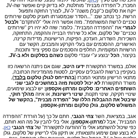
המכרז, ל"הפרדה מבנית" מוחלטת, לא בדיוק קיים ואפשר שה-JV
ייקח את סלקום כ"קבלן משנה" ל-JV, לצורך החזקה ותפעול
הרשת. כך נכתב שם: "...הסדר ‏שבמסגרתו‏ תעניק‏ סלקום‏ שירותים
‏טכניים לרשת‏ המשותפת".‏ מזה אפשר היה אולי "להתקדם"
ולבטל
לגמרי
את "ההפרדה המבנית". כלומר: שזה לא יהיו רק "שירותים
טכניים" של סלקום, אלא כל שירותי הבנייה וההקמה, התחזוקה,
השכירות, השדרוג, העדכון, הפיקוח, הרישיונות, מדידות קרינה,
האישורים, ההסכמים עם בעלי הקרקע והמבנים, הקשר עם
הרשויות המקומיות, החלפים והסכמים עם ספקי ציוד ותוכנות.
בקיצור,
הכל
יבוצע ע"י עובדי סלקום
כשהם בסלקום ולא ב-JV.
אולם, במשרד התקשורת
ידעו היטב
, שגם אם ניתנה הרשאה כזו
בעקיפין ברשות להגבלים עסקיים, לסטות מהמדיניות הכתובה,
מתנאי הרישיון ומתנאי המכרז (
בהתייחס לגולן טלקום
בלבד
),
משרד התקשורת
לא יכול לסטות מזה במחשכים לגבי שני
השותפים האחרים: סלקום ומרתון-אקספון
: יש לבצע שימועים,
שינויי חקיקה, שינוי תקנות,
שינוי רישיונות
, או איזה
מהלך חוקי,
שיבטל את ההגבלות הללו של "הפרדה מבנית", בהקשר של
המשולש סלקום, גולן טלקום ומרתון-אקספון
.
אגב, במציאות, השר
צחי הנגבי
, חתם על כך (על הורדת "ההפרדה
המבנית", אבל ל
מרתון-אקספון
), אולי בלי להבין על מה הוא חותם,
כפי שיכול להשתמע אולי מ"ההודעה לתקשורת" של
צחי הנגבי
כאן
.
לא בוצע שום שימוע ותוצאותיו, או תיקון גלוי לרישיון של סלקום, גולן