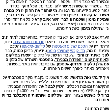
ובמיוחד לא כנגד מרתון-אקספון. החברות הסלולריות פעלו בדיוק
כמו שמשרד התקשורת
אישר להן
ומבחינתן
הכל חוקי
ובסדר
גמור. למיטב ידיעתנו עד רגע זה,
מי שהפר את החוק זו רק צמרת
משרד התקשורת
. באופן ספציפי מעורבים כאן השר
צחי הנגבי
,
שמילה מימון
ו
שלמה פילבר
. השר
איוב קרא
קיבל את "הדייסה"
הזו כעובדה מוגמרת (שלא ידוע כרגע, מה הוא ידע ומה הוסתר ממנו
ע"י
שמילה מימון
בעת חתימתו).
הערת אגב לפני סיום: אני לא בדיוק הפסדתי בהתערבות ל
מיה יניב
מסלקום. זאת, משום שההתערבות שלנו
הכתובה והמתועדת
ביננו,
הייתה
רק
על
הסכם שת"פ האנטנות
של
סלקום-פלאפון
(הסכם
שבינתיים
מת,
בדיוק
כפי
שחזיתי
בזמנו
). ידעתי, בדיוק
כמוה
, כבר
לפני כשנתיים וחצי
, שעובדי הרשת של סלקום
יישארו בסלקום
ו
לא תהיה שום "הפרדה מבנית"
, בהסכמי השת"פ של סלקום
עם גולן טלקום ומרתון-אקספון
. גם כתבתי זאת בגלוי בעשרות
מאמרים באתר, לאורך השנים האחרונות.
איך ידעתי זאת מראש?
מאוד פשוט: כי עקבתי מקרוב (וכתבתי על
כך מאות מאמרים) אחרי התרגילים הפליליים של צמרת משרד
התקשורת ומועצת הכבלים והלויין
לבטל
את "ההפרדה המבנית"
בין בזק ל-YES (מה שנחקר היום וזה העיקר ב"תיק 4000"). זה היה
ברור לי כשמש
בצהרי היום,
שסלקום ושותפותיה תקבלנה בדיוק
אותו דבר.
שורה תחתונה