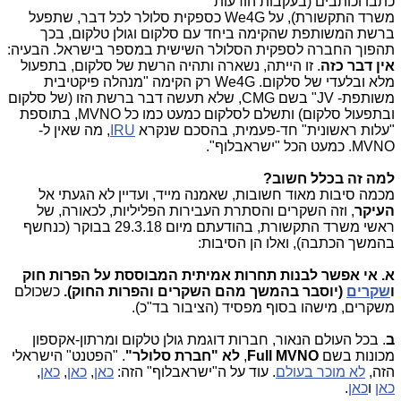
כתבו וכותבים (בעקבות הודעות
משרד התקשורת), על We4G כספקית סלולר לכל דבר, שתפעל
ברשת המשותפת שהקימה ביחד עם סלקום וגולן טלקום, בכך
תהפוך החברה לספקית הסלולר השישית במספר בישראל. הבעיה:
אין דבר כזה
. זו הייתה, נשארה ותהיה הרשת של סלקום, בתפעול
מלא ובלעדי של סלקום. We4G רק הקימה "מנהלה פיקטיבית
משותפת- JV" בשם CMG, שלא תעשה דבר ברשת הזו (של סלקום
ובתפעול סלקום) ותשלם לסלקום כמעט כמו כל MVNO, בתוספת
"עלות ראשונית" חד-פעמית, בהסכם שנקרא
IRU
, מה שאין ל-
MVNO. כמעט הכל "ישראבלוף".
למה זה בכלל חשוב?
מכמה סיבות מאוד חשובות, שאמנה מייד, ועדיין לא הגעתי אל
העיקר
, וזה השקרים והסתרת העבירות הפליליות, לכאורה, של
ראשי משרד התקשורת, בהודעתם מיום 29.3.18 בבוקר (כנחשף
בהמשך הכתבה), ואלו הן הסיבות:
א. אי אפשר לבנות תחרות אמיתית המבוססת על הפרות חוק
ו
שקרים
(יוסבר בהמשך מהם השקרים והפרות החוק).
כשכולם
משקרים, מישהו בסוף מפסיד (הציבור בד"כ).
ב
. בכל העולם הנאור, חברות דוגמת גולן טלקום ומרתון-אקספון
מכונות בשם
Full MVNO
,
לא "חברת סלולר"
. "הפטנט" הישראלי
הזה,
לא מוכר בעולם
. עוד על ה"ישראבלוף" הזה:
כאן
,
כאן
,
כאן
,
כאן
ו
כאן
.