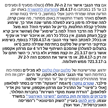
אם
צחי הנגבי
אישר
את
2 ה-JV הללו
(כעולה מסעיף 8 וסעיפים
13 עד 15 במכתבו מ-
20.4.17
ו
מהודעתו לתקשורת
באותו יום,
הודעה אותה שמרתי היטב אצלי במחשב, כי הייתי בטוח שהיא
תועלם
מאתר משרד התקשורת באופן מסתורי, מה שאכן
קרה
),
למה
שמילה מימון ביצע למעלה מחצי שנה אחר כך
,
שימוע
ותהליך קבלת החלטות, בדיוק על הסעיף הזה? הוא מעל
לשר?? מה הדבר הזה? למה ב"שימוע" שלו (שהשר איוב קרא
קיבל
העתק ממנו), אין בכלל כל רמז, או איזכור ישיר או עקיף
או בכלל, למכתב השר צחי הנגבי מ-20.4.17?? בנוסף, בשימוע
ובתיקוני הרישיון של סלקום בחתימת שמילה כתוב (ראו
בתצלום למעלה) שהסכם השיתוף של דור 4 עם מרתון אקספון
אושר ביום 21.3.17, זה קצת מפתיע ולא ברור, כי השר חתם על
זה רק ב-20.4.17. אז מי אישר את ההסכם הזה ל-2 JV
ב-21.3.17? ממש תעלומה.
יודגש, שהרישיונות של
סלקום
ו
גולן טלקום
לא מכילים
נספח כזה
בחתימת השר
צחי הנגבי
והם
לא תוקנו, עד היום
. ייתכן וזה היה
אחד מהתרגילים הנסתרים של "עד המדינה"
שלמה
פילבר,
שטרם נחקרו
(דוגמת "הענקת" תדרים בסתר לפלאפון
[אולי כ"פיצוי" על התרגיל עם מרתון-אקספון, שיצר נזק אדיר
לפלאפון], "הורדת שעות מוקדי השירות" בחברות הסלולר,
פיברוקים והפרות חוק בתחום "השינוי האירגוני"
במשרד
עצמו,
סיוע להוט
בעניין "השוק הסיטונאי" ו"הפריסה
האוניברסלית", ועוד ועוד)
.