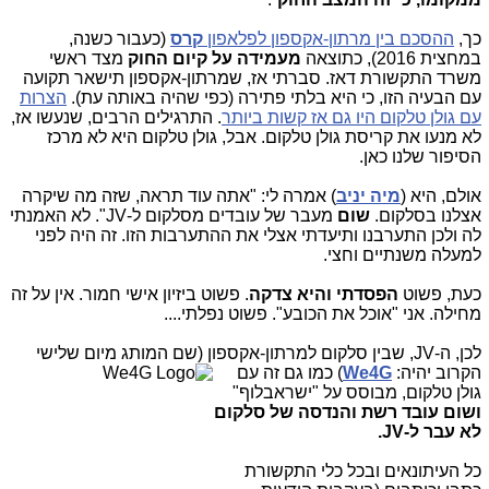
כך,
ההסכם בין מרתון-אקספון לפלאפון
קרס
(כעבור כשנה,
במחצית 2016), כתוצאה
מעמידה על קיום החוק
מצד ראשי
משרד התקשורת דאז. סברתי אז, שמרתון-אקספון תישאר תקועה
עם הבעיה הזו, כי היא בלתי פתירה (כפי שהיה באותה עת).
הצרות
עם גולן טלקום היו גם אז קשות ביותר
. התרגילים הרבים, שנעשו אז,
לא מנעו את קריסת גולן טלקום. אבל, גולן טלקום היא לא מרכז
הסיפור שלנו כאן.
אולם, היא (
מיה יניב
) אמרה לי: "אתה עוד תראה, שזה מה שיקרה
אצלנו בסלקום.
שום
מעבר של עובדים מסלקום ל-JV". לא האמנתי
לה ולכן התערבנו ותיעדתי אצלי את ההתערבות הזו. זה היה לפני
למעלה משנתיים וחצי.
כעת, פשוט
הפסדתי והיא צדקה
. פשוט ביזיון אישי חמור. אין על זה
מחילה. אני "אוכל את הכובע". פשוט נפלתי....
לכן, ה-JV, שבין סלקום למרתון-אקספון (שם המותג מ
יום שלישי
הקרוב יהיה:
We4G
) כמו גם זה עם
גולן טלקום, מבוסס על "ישראבלוף"
ושום עובד רשת והנדסה של סלקום
לא עבר ל-JV.
כל העיתונאים ובכל כלי התקשורת