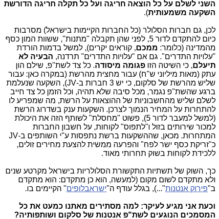
השני לשלם על כל הוצאה חריגה ועל כל תקלה חריגה הדורשת
השקעה משמעותית
).
לכן, גם חברות הסלולר (כל החברות הקיימות בישראל) מסרבות
כיום להתקדם לדור 5, לפני שהן תקבלה "מתנות", ששוות המון כסף
מהמדינה (כלומר:
ממכם
, קוראים יקרים), למשל בדמות הורדת
"עלויות התדרים". גם אם "עלויות התדרים" תרדנה,
הבעיה לא
תיעלם
, כי השיטה הזו
פגומה מיסודה
. כל צד לשת"פ, שילם הון
עתק (מאות מיליוני ש"ח) עבור מחצית מהרשת (במקרה כאן: עבור
שליש מהרשת של סלקום, כי יש 3 חברות ב-JV), השקעה שנעלמת
ברגע שהשת"פ נגמר, מכל סיבה שלא תהיה, וכל הזמן כל צד חייב
לשלם שליש מהחשבוניות של ההוצאות על הרשת, מה שמפריע לו
להתחרות על המחיר הנמוך לצרכן. השקעות ענק בשדרוג הרשת
(למשל למעבר לדור 5), פשוט "מחסלת" לשותף הזה את היכולת
למכור שירותים בזול ו"לתפוס" לקוחות, על חשבון החברות
המתחרות. מכאן, שההשקעות ברשת נתפסות ע"י השותפים ב-JV
כ"זריקת כסף ישר לפח" והפרעה ממשית להצעת מחירים זולים,
ללכידת לקוחות בשוק תחרותי מאוד.
כך, השוק של תשתיות התקשורת הסלולריות בישראל מקרטע שנים
ולא מתקדם לשום מקום (למעשה, הוא כן מתקדם: הוא מתקדם
ב"
פירוק אנטנות
"...), בגלל עודף ה"
ישראבלופים
" הקיימים בו.
וכעת אני מגיע לעיקר: למה מסתירים מאתנו כמעט את כל
המסמכים הנוגעים לשת"פ אנטנות של סלקום ושותפותיה?