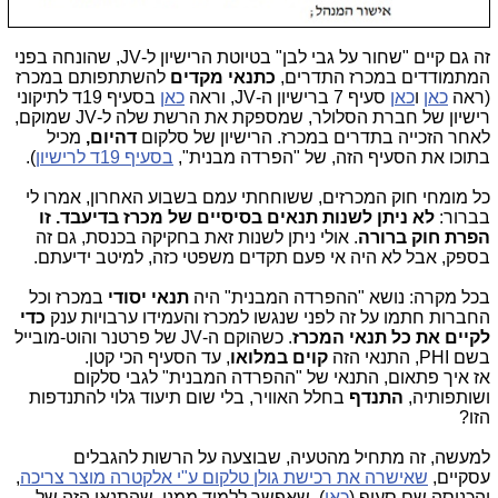
זה גם קיים "שחור על גבי לבן" בטיוטת הרישיון ל-JV, שהונחה בפני
המתמודדים במכרז התדרים,
כתנאי מקדים
להשתתפותם במכרז
(ראה
כאן
ו
כאן
סעיף 7 ברישיון ה-JV, וראה
כאן
בסעיף 19ד לתיקוני
רישיון של חברת הסלולר, שמספקת את הרשת שלה ל-JV שמוקם,
לאחר הזכייה בתדרים במכרז. הרישיון של סלקום
דהיום,
מכיל
בתוכו את הסעיף הזה, של "הפרדה מבנית",
בסעיף 19ד לרישיון
).
כל מומחי חוק המכרזים, ששוחחתי עמם בשבוע האחרון, אמרו לי
בברור:
לא ניתן לשנות תנאים בסיסיים של מכרז בדיעבד. זו
הפרת חוק ברורה
. אולי ניתן לשנות זאת בחקיקה בכנסת, גם זה
בספק, אבל לא היה אי פעם תקדים משפטי כזה, למיטב ידיעתם.
בכל מקרה: נושא "ההפרדה המבנית" היה
תנאי יסודי
במכרז וכל
החברות חתמו על זה לפני שנגשו למכרז והעמידו ערבויות ענק
כדי
לקיים את כל תנאי המכרז
. כשהוקם ה-JV של פרטנר והוט-מובייל
בשם PHI, התנאי הזה
קוים במלואו
, עד הסעיף הכי קטן.
אז איך פתאום, התנאי של "ההפרדה המבנית" לגבי סלקום
ושותפותיה,
התנדף
בחלל האוויר, בלי שום תיעוד גלוי להתנדפות
הזו?
למעשה, זה מתחיל מהטעיה, שבוצעה על הרשות להגבלים
עסקיים,
שאישרה את רכישת גולן טלקום ע"י אלקטרה מוצר צריכה
,
והכניסה שם סעיף (
כאן
), שאפשר ללמוד ממנו, שהתנאי הזה של