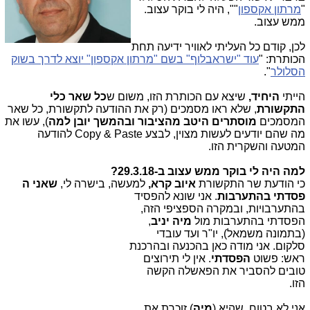
"
מרתון אקספון
"", היה לי בוקר עצוב.
ממש עצוב.
לכן, קודם כל העליתי לאוויר ידיעה תחת
הכותרת: "
עוד "ישראבלוף" בשם "מרתון אקספון" יוצא לדרך בשוק
הסלולר
".
הייתי
היחיד,
שיצא עם הכותרת הזו, משום ש
כל שאר כלי
התקשורת
, שלא ראו מסמכים (רק את ההודעה לתקשורת, כל שאר
המסמכים
מוסתרים היטב מהציבור ובהמשך יובן למה
), עשו את
מה שהם יודעים לעשות מצוין, לבצע Copy & Paste להודעה
המטעה והשקרית הזו.
למה היה לי בוקר ממש עצוב ב-29.3.18?
כי הודעת שר התקשורת
איוב קרא,
למעשה, בישרה לי,
שאני ה
פסדתי בהתערבות
. אני שונא להפסיד
בהתערבויות, ובמקרה הספציפי הזה,
הפסדתי בהתערבות מול
מיה יניב
,
(בתמונה משמאל), יו"ר ועד עובדי
סלקום. אני מודה כאן בהכנעה ובהרכנת
ראש: פשוט
הפסדתי
. אין לי תירוצים
טובים להסביר את הפאשלה הקשה
הזו.
אני לא בטוח, שהיא (
מיה
) זוכרת את