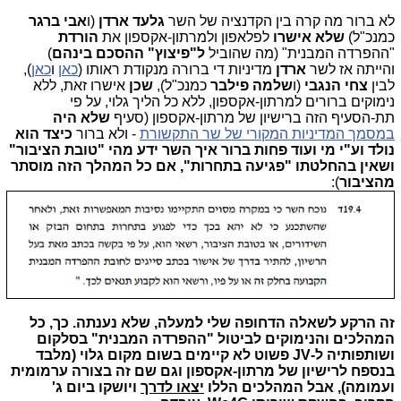
לא ברור מה קרה בין הקדנציה של השר
גלעד ארדן
(ו
אבי ברגר
כמנכ"ל)
שלא אישרו
לפלאפון ולמרתון-אקספון את
הורדת
"ההפרדה המבנית" (מה שהוביל
ל"פיצוץ" ההסכם בינהם
)
והייתה אז לשר
ארדן
מדיניות די ברורה מנקודת ראותו (
כאן
ו
כאן
),
לבין
צחי הנגבי
(ו
שלמה פילבר
כמנכ"ל),
שכן
אישרו זאת, ללא
נימוקים ברורים למרתון-אקספון, ללא כל הליך גלוי, על פי
תת-הסעיף הזה ברישיון של מרתון-אקספון (סעיף
שלא היה
במסמך המדיניות המקורי של שר התקשורת
- ולא ברור
כיצד הוא
נולד וע"י מי ועוד פחות ברור איך השר ידע מהי "טובת הציבור"
ושאין בהחלטתו "פגיעה בתחרות", אם כל המהלך הזה מוסתר
מהציבור
):
זה הרקע לשאלה הדחופה שלי למעלה,
שלא נענתה. כך, כל
המהלכים והנימוקים לביטול "ההפרדה המבנית" בסלקום
ושותפותיה ל-JV
פשוט
לא קיימים בשום מקום גלוי (מלבד
בנספח לרישיון של מרתון-אקספון וגם שם זה בצורה ערמומית
ועמומה), אבל המהלכים הללו
יצאו לדרך
ויושקו ביום ג'