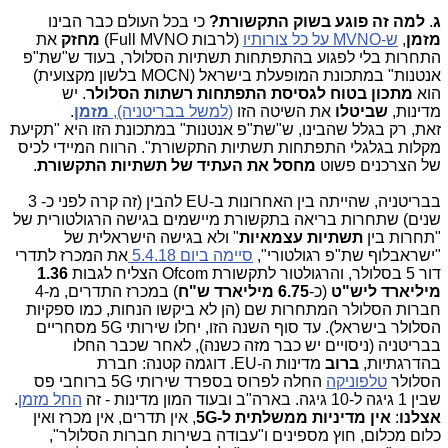
ג
.
למה זה פוגע בשוק התקשורת?
כי בכל העולם כבר הבינו
מזמן
,
ש-MVNO על כל צורותיו
(לרבות Full MVNO)
מחזק
את
התחרות בלי לפגוע בהתפתחות תשתיות הסלולר, בעוד ש"שת"פ
אנטנות" במתכונת המופעלת בישראל (MOCN בלשון מקצועית)
הוא
מתכון בטוח לגסיסת התפתחות רשתות הסלולר
. יש
מדינות,
שביטלו
את השיטה הזו
(למשל בבריטניה),
מזמן
.
זאת, רק בגלל שהבינו, ש"שת"פ אנטנות" במתכונת הזו היא "תקיעת
מקלות בגלגלי התפתחות תשתיות התקשורת". הרווח המיידי לכיס
של הצרכנים פשוט
מחסל את העתיד של תשתיות התקשורת
.
בבריטניה, שהייתה בין האחרונות ב-EU להבין (זה קרה לפני כ- 3
שנים) שתחרות בריאה בתקשורת מיישמים בגישה הרגולטורית של
"תחרות בין
תשתיות עצמאיות
" ולא בגישה הישראלית של
"ישראבלוף שת"פ רגולטורי",
סיימה ביום 5.4.18
את המכרז לתדרי
דור 5 בסלולר, והרגולטור לתקשורת Ofcom הצליח לגבות
1.36
מיליארד ליש"ט
(כ-
6.75 מיליארד ש"ח
) במכרז התדרים, מ-4
חברות הסלולר המתחרות שם (הן לא ביקשו הנחות, כמו ספקיות
הסלולר בישראל). עד סוף השנה הזו, יחלו שירותי 5G מסחריים
בבריטניה (ניסויים יש כבר מזה כשנה), לאחר שכבר החלו
בהדרגתיות,
ברוב
מדינות ה-EU. דוגמה קטנה: חברת
הסלולר
טלפוניקה
החלה לפרוס בספרד שירותי 5G ברוחבי פס
שבין 1 גיגה ל-10 גיגה. בארה"ב ובעוד המון מדינות - זה
החל מזמן
.
אצלנו
:
אין מדיניות ממשלתית ל-5G
, אין תדרים, אין מכרז ואין
כלום מכלום, חוץ מספינים ו"עבודה בשירות חברות הסלולר",