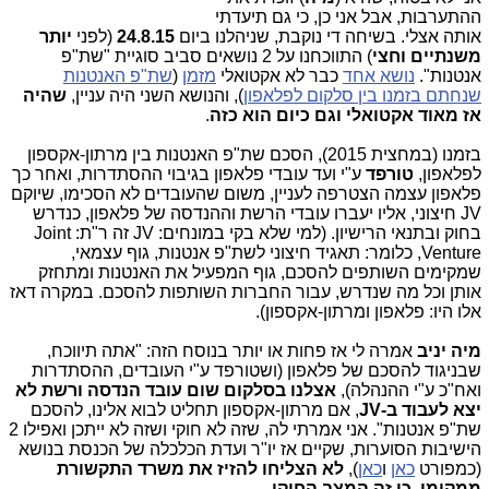
ההתערבות, אבל אני כן, כי גם תיעדתי
אותה אצלי. בשיחה די נוקבת, שניהלנו ביום
24.8.15
(לפני
יותר
משנתיים וחצי
) התווכחנו על 2 נושאים סביב סוגיית "שת"פ
אנטנות".
נושא אחד
כבר לא אקטואלי
מזמן
(
שת"פ האנטנות
שנחתם בזמנו בין סלקום לפלאפון
), והנושא השני היה עניין,
שהיה
אז מאוד אקטואלי וגם כיום הוא כזה
.
בזמנו (במחצית 2015), הסכם שת"פ האנטנות בין מרתון-אקספון
לפלאפון,
טורפד
ע"י ועד עובדי פלאפון בגיבוי ההסתדרות, ואחר כך
פלאפון עצמה הצטרפה לעניין, משום שהעובדים לא הסכימו, שיוקם
JV חיצוני, אליו יעברו עובדי הרשת וההנדסה של פלאפון, כנדרש
בחוק ובתנאי הרישיון. (למי שלא בקי במונחים: JV זה ר"ת: Joint
Venture, כלומר: תאגיד חיצוני לשת"פ אנטנות, גוף עצמאי,
שמקימים השותפים להסכם, גוף המפעיל את האנטנות ומתחזק
אותן וכל מה שנדרש, עבור החברות השותפות להסכם. במקרה דאז
אלו היו: פלאפון ומרתון-אקספון).
מיה יניב
אמרה לי אז פחות או יותר בנוסח הזה: "אתה תיווכח,
שבניגוד להסכם של פלאפון (ושטורפד ע"י העובדים, ההסתדרות
ואח"כ ע"י ההנהלה),
אצלנו בסלקום
שום עובד הנדסה ורשת לא
יצא לעבוד ב-JV
, אם מרתון-אקספון תחליט לבוא אלינו, להסכם
שת"פ אנטנות". אני אמרתי לה, שזה לא חוקי ושזה לא ייתכן ואפילו 2
הישיבות הסוערות, שקיים אז יו"ר ועדת הכלכלה של הכנסת בנושא
(כמפורט
כאן
ו
כאן
),
לא הצליחו להזיז את משרד התקשורת
ממקומו, כי זה המצב החוקי
.