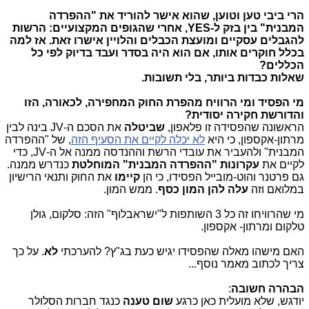
הרי ביבי טען וטוען, שהוא אישר להוריד את "ההפרדה
המבנית" בין בזק ל-YES, אחרי שהגופים המקצועיים: הרשות
להגבלים עסקיים ומועצת הכבלים והלויין אישרו זאת. אז למה
בכלל חוקרים אותו, אם הוא היה בסדר ועבד בדיוק לפי כל
הכללים?
שאלות כבדות ביותר, בלי תשובות.
מי הפסיד ומי הרוויח מהפרת החוק המחפירה, לכאורה, הזו
והדורשת חקירה יסודית?
הראשונה שהפסידה זו פלאפון,
שביטלה
את הסכם ה-JV בינה לבין
מרתון-אקספון, כי היא
לא יכלה לקיים את הסעיף הזה
, של "ההפרדה
המבנית" ולהעביר את עובדי הרשת וההנדסה ממנה אל ה-JV, כדי
לקיים את
עקרונות "ההפרדה המבנית" המוחלטת
כנדרש ממנה.
גם פרטנר והוט-מובייל הפסידו, כי הן
קיימו
את החוק ותנאי הרישיון
במלואם וזה
עלה להן המון כסף
. ממש המון.
מי שהרוויחו זה כל 3 השותפות ל"ישראבלוף" הזה: סלקום, גולן
טלקום ומרתון- אקספון.
האם מישהו מאלה שהפסידו יגיש כעת בג"ץ? להערכתי
לא
. על כך
צריך לכתוב מאמר נוסף...
הבהרה חשובה
:
יודגש, שלא מועלית כאן כרגע
שום טענה
כנגד חברות הסלולר