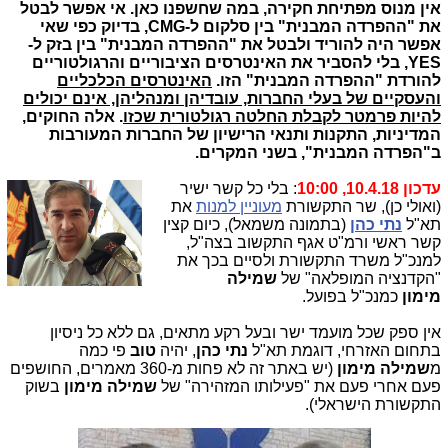
אין מנוס מפתיחת חקירה, במה שחשפנו כאן. אי אפשר לבטל
את "ההפרדה המבנית" בין סלקום ל-CMG, בדיוק כפי שאי
אפשר היה להוריד ולבטל את "ההפרדה המבנית" בין בזק ל-
YES, בלי להסביר את האינטרסים הציבוריים והרגולטוריים
להורדת "ההפרדה המבנית" הזו.
האינטרסים הכלכליים
והעסקיים של בעלי החברות, עובדיהן ומנהליהן, אינם יכולים
להיות פרמטר לקבלת החלטה רגולטורית שכזו
. אלה החוקים,
המדיניות, התקנות ותנאי הרישיון של החברות המעורבות
ב"הפרדה המבנית", בשני המקרים.
עדכון 10.4.18, 10:00
:
בלי כל קשר ישיר
(ואולי כן), שר התקשורת
מעוניין למנות
את
תא"ל
נתי כהן
(בתמונה משמאל), כיום קצין
קשר ראשי ורמ"ט אגף התקשוב בצה"ל,
למנכ"ל משרד התקשורת ולסיים בכך את
"הקדנציה המופלאה" של
שמילה
מימון
כמנכ"ל בפועל.
אין ספק שכל מועמד ישר ובעל רקע מתאים, גם ללא כל ניסיון
בתחום האזרחי, דוגמת תא"ל
נתי כהן
, יהיה
טוב
פי כמה
מ
שמילה
מימון
(יש באתר זה לא פחות מ-360 מאמרים, החושפים
פעם אחרי פעם את "פעילותו המזהירה" של
שמילה מימון
בשוק
התקשורת הישראלי).