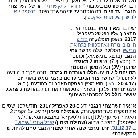
טלקום ושל ה-JV הכפול של סלקום, רישיונות שלא פורסמו). שום
דבר
לא פורסם
בעקבות "
ההודעה לתקשורת
" הזו, של השר
צחי
הנגבי
,
עד
היום
, וזה הוסתר על ידי המשרד היטב,
בנספח י"א
לרישיון של מרתון-אקספון
.
יש דבר
מאוד מוזר
בנספ
ח הזה.
התאריך עליו הוא
20 באפריל
2017
. באופן מופלא, זה
בדיוק
היום בו מרתון-אקספון קיבלה את
הרישיון
הסלולרי שלה מהשר
צחי
הנגבי
(בתצלום משמאל) וכתוב
בו (בסעיף 7), שיוקמו
2 תאגידי
שיתוף (JV) וכל המשך המסמך
מתייחס ל-2 ה-JV הללו כעובדה מוגמרת
. יתרה מכך: ב"הודעה
לעיתונות", שהשר
צחי הנגבי
פרסם בעצמו ממש באותו יום
(
20.4.17
-
כאן
), הוא מציין בפסקה האחרונה בהודעתו (והוא
פעמיים חוזר על כך, בשתי הפסקאות האחרונות בהודעתו),
שהכל
אושר,
כולל כל
"
הסכמי השיתוף
".
אז איך השר
צחי הנגבי
ידע ב-
20 לאפריל 2017
, חודש לפני שסיים
את תפקידו כשר התקשורת, ש
שמילה מימון
יחליט על הקמת 2
תאגידי השיתוף (JV) [תחזרו לסעיף א' באמצע המאמר, למי
שפספס], החלטה שהוא (
שמילה מימון
)
קיבל אחרי "שימוע"
ב-
31.12.17
,
יותר מחצי שנה
אחרי
שצחי
הנגבי סיים להיות שר
התקשורת?