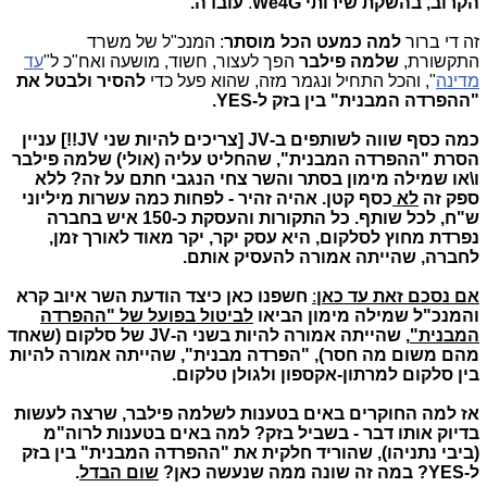
הקרוב, בהשקת שירותי We4G
.
עובדה.
זה די ברור
למה כמעט הכל מוסתר
: המנכ"ל של משרד
התקשורת,
שלמה פילבר
הפך לעצור, חשוד, מושעה ואח"כ ל"
עד
מדינה
", והכל התחיל ונגמר מזה, שהוא פעל כדי
להסיר ולבטל את
"ההפרדה המבנית" בין בזק ל-YES.
כמה כסף שווה לשותפים ב-JV [צריכים להיות שני JV!!] עניין
הסרת "ההפרדה המבנית", שהחליט עליה (אולי) שלמה פילבר
ו\או שמילה מימון בסתר והשר צחי הנגבי חתם על זה? ללא
ספק זה
לא
כסף קטן. אהיה זהיר - לפחות כמה עשרות מיליוני
ש"ח, לכל שותף. כל התקורות והעסקת כ-150 איש בחברה
נפרדת מחוץ לסלקום, היא עסק יקר, יקר מאוד לאורך זמן,
לחברה, שהייתה אמורה להעסיק אותם.
אם נסכם זאת עד כאן
:
חשפנו כאן כיצד הודעת השר איוב קרא
והמנכ"ל
שמילה מימון הביאו
לביטול בפועל של "ההפרדה
המבנית"
, שהייתה אמורה להיות בשני ה-JV של סלקום (שאחד
מהם משום מה חסר), "הפרדה מבנית", שהייתה אמורה להיות
בין סלקום למרתון-אקספון ולגולן טלקום.
אז למה החוקרים באים בטענות לשלמה פילבר, שרצה לעשות
בדיוק אותו דבר - בשביל בזק? למה באים בטענות לרוה"מ
(ביבי נתניהו), שהוריד חלקית את "ההפרדה המבנית" בין בזק
ל-YES? במה זה שונה ממה שנעשה כאן?
שום הבדל
.