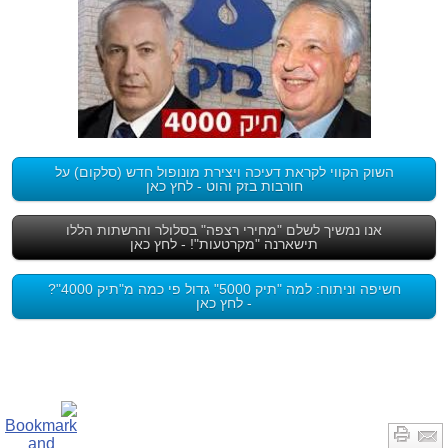
השוק הקווי לקראת דעיכה ויצירת מונופול חדש (סלקום) על
חורבות בזק והוט - לחץ כאן
אנו נמשיך לשלם "מחירי רצפה" בסלולר והרשתות הללו
תישארנה "מקרטעות"! - לחץ כאן
חשיפה וניתוח: למה "תיק 5000" גדול פי כמה מ"תיק 4000"?
- לחץ כאן