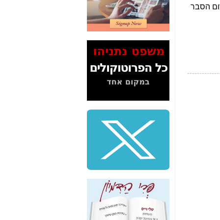
2" על תעלולי השר
משה כחלון -
כאן
המשך חשיפת הבלוף
ששמו "מהפיכת
הסלולר" ואיך מסרסים
את הנתונים לציבור -
כאן
סיכום ביקור בסיליקון
ואלי - למה 3 הגדולות
משקיעות ומפתחות
באותם תחומים -
כאן
שלמה פילבר (עד
לאחרונה מנכ"ל משרד
התקשורת) - עד
מדינה? הצחקתם
אותי! -
כאן
"יש אפליה בחקירה"?
חשיפה: למה השר
משה כחלון לא נחקר
עד היום? -
כאן