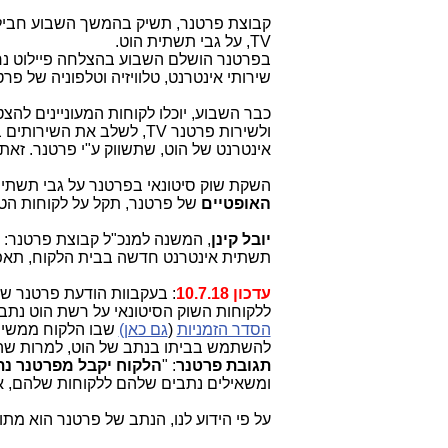
קבוצת פרטנר, תשיק בהמשך השבוע חבילו
TV
, על גבי תשתית הוט.
בפרטנר הושלם השבוע בהצלחה פיילוט נר
שירותי אינטרנט, טלוויזיה וטלפוניה של פר
כבר השבוע, יוכלו לקוחות המעוניינים לה
ולשירות פרטנר
TV
, לשלב את השירותים 
אינטרנט של הוט, שתשווק ע"י פרטנר. זאת
השקת שוק סיטונאי בפרטנר על גבי תשתית
האופטיים
של פרטנר, תקל על לקוחות הט
יובל קינן
, המשנה למנכ"ל קבוצת פרטנר: 
תשתית אינטרנט חדשה בבית הלקוח, תאפשר
עדכון 10.7.18
: בעקבוות הודעת פרטנר 
ללקוחות השוק הסיטונאי על רשת הוט נתב 
הסדר הזמניות
(
גם כאן)
שבו הלקוח ממשי
להשתמש בביתו בנתב של הוט, למרות שה
תגובת פרטנר
: "
הלקוח יקבל מפרטנר נת
ומשאילים נתבים שלהם ללקוחות שלהם, א
על פי הידוע לנו, הנתב של פרטנר הוא מתוצרת 