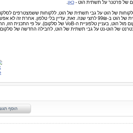
ים של פרטנר על תשתית הוט -
כאן
.
ללקוחות של הוט על גבי תשתית של הוט, ללקוחות ששמצטרפים לסלקום
טלוויזיה+אינטרנט של סלקום, על גבי תשתית של הוט ב-99₪ לחצי שנה. זאת, עדיין בלי טלפון. אחרת ז
הויכוח בין משרד התקשורת בשליחות סלקום מול הוט, בעניין טלפוניית ה-VoB של סלקום). על
נטרנט של הוט-נט על גבי תשתית של הוט, לחבילה החדשה של סלקום