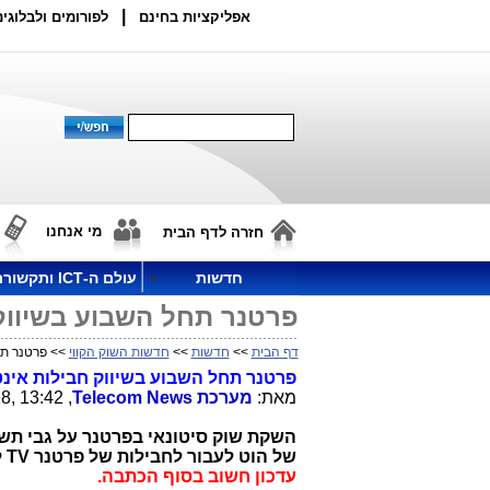
|
אפליקציות בחינם
לפורומים ולבלוגים
מי אנחנו
חזרה לדף הבית
חדשות
עולם ה-ICT ותקשורת
פרטנר תחל השבוע בשיווק 
דף הבית
>>
חדשות
>>
חדשות השוק הקווי
>> פרטנר תחל
פרטנר תחל השבוע בשיווק חבילות אינטר
מאת:
מערכת
Telecom News
, 13:42 ,9.7.18
השקת שוק סיטונאי בפרטנר על גבי תש
של הוט לעבור לחבילות של פרטנר TV ללא צורך בהתקנת תשתית חדשה.
עדכון חשוב בסוף הכתבה.