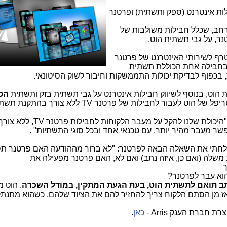
ת אינטרנט (ספק ותשתית) ופרטנר
חב, שכלל חבילות משולבות של
טנר, על גבי תשתית הוט.
צטרף לשירותי האינטרנט של פרטנר
בחבילה אחת הכוללת תשתית
, בכפוף לבדיקת יכולות התממשקות וחיבור לשוק הסיטונאי.
 הוט, בנוסף לשיווק חבילות אינטרנט על גבי תשתית בזק ותשתית
הס
ריפל של הוט לעבור לחבילות של פרטנר
TV
ללא צורך בהתקנת תשת
"היכולת שלנו להקל על מעבר הלקוחות לחבילות פרטנר
TV
, ללא צור
 מעבר מהיר יותר, עם טכנאי אחד ובכל סוגי התשתיות" .
שלחתי את השאלה הבאה לפרטנר: "לא ברור מההודעה האם פרטנר ת
משלה (ואם כן, איזה נתב) ואם לא, האם פרטנר מפעילה את
ך
וא עבר לפרטנר?
ב תואם לתשתית הוט, בעת הגעת המתקין, במודל השכרה
. הוט 
ז מן הסתם הלקוח צריך להחזיר להם את הציוד שלהם, כשהוא מתנתק
חברת הענק Arris -
כאן
.