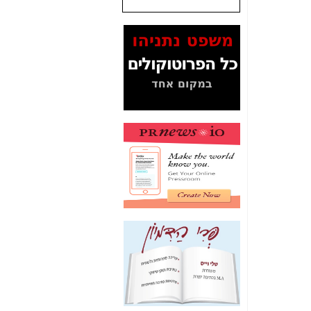
שנתנו לסלקום? -
כאן
המסמכים בנושא בזק-
Yes (תיק 4000)
מוכיחים "תפירת תיק"
לאיש הלא נכון! -
כאן
עובדות ומסמכים
המוסתרים מהציבור:
האם ביבי כשר
תקשורת עזר לקב'
בזק? -
כאן
מה מקור ה-Fake
News שהביא לתפירת
תיק לביבי והעלמת
החשודים הנכונים -
כאן
אחת הרגליים של "תיק
4000 התפור"
התמוטטה היום
בניצחון (כפול) של בזק
-
כאן
איך כתבות מפנקות