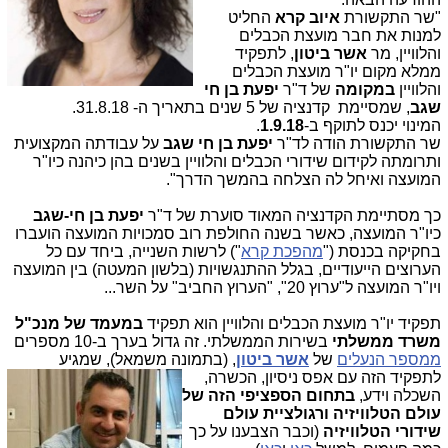
"שר התקשורת
איוב קרא
החליט
למנות את חבר מועצת הכבלים
והלוויין, מר
אשר ביטון
, לתפקיד
ממלא מקום יו"ר מועצת הכבלים
והלוויין
במקומה
של ד"ר
יפעת בן חי
שגב
, שמסיימת קדנציה של 5 שנים בתאריך ה- 31.8.18.
המינוי יכנס לתוקף ב-
1.9.18
.
שר התקשורת הודה לד"ר
יפעת בן חי שגב
על עבודתה המקצועית
ותרומתה לקידום שידורי הכבלים והלוויין בשנים בהן כיהנה כיו"ר
המועצה ואיחל לה הצלחה בהמשך הדרך".
כך מסתיימת הקדנציה המאוד סוערת של ד"ר
יפעת בן חי-שגב
כיו"ר המועצה, כאשר בשנה החולפת רוב סמכויות המועצה הועברו
בחקיקה בכנסת ("
מהפכת קרא
") לרשות השנייה, ביחד עם כל
הערוצים הייעודיים, בגלל ההתנגשויות (בלשון המעטה) בין המועצה
ויו"ר המועצה ל"ערוץ 20", "הערוץ החביב" על השר...
תפקיד יו"ר מועצת הכבלים והלוויין הוא תפקיד
במעמד של מנכ"ל
משרד ממשלתי
בשירות הממשלתי. זה גדול בערך ב-10 מספרים
ממספר הנעלים
של
אשר ביטון
, (בתמונה מ
שמאל), שמגיע
לתפקיד הזה עם אפס ניסיון, הכשרה,
השכלה וידע,
בתחום הספציפי הזה של
עולם הטלוויזיה ורגולציית עולם
שידורי הטלוויזיה
(וכבר הצבענו על כך