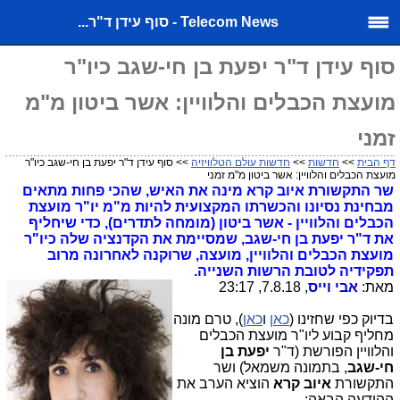
Telecom News - סוף עידן ד"ר...
סוף עידן ד"ר יפעת בן חי-שגב כיו"ר
מועצת הכבלים והלוויין: אשר ביטון מ"מ
זמני
דף הבית
>>
חדשות
>>
חדשות עולם הטלוויזיה
>> סוף עידן ד"ר יפעת בן חי-שגב כיו"ר
מועצת הכבלים והלוויין: אשר ביטון מ"מ זמני
שר התקשורת איוב קרא מינה את האיש, שהכי פחות מתאים
מבחינת נסיונו והכשרתו המקצועית להיות מ"מ יו"ר מועצת
הכבלים והלוויין - אשר ביטון (מומחה לתדרים), כדי שיחליף
את ד"ר יפעת בן חי-שגב, שמסיימת את הקדנציה שלה כיו"ר
מועצת הכבלים והלוויין, מועצה, שרוקנה לאחרונה מרוב
תפקידיה לטובת הרשות השנייה.
מאת:
אבי וייס
, 7.8.18, 23:17
בדיוק כפי שחזינו (
כאן
ו
כאן
), טרם מונה
מחליף קבוע ליו"ר מועצת הכבלים
והלוויין הפורשת (ד"ר
יפעת בן
חי-שגב
, בתמונה משמאל) ושר
התקשורת
איוב קרא
הוציא הערב את
ההודעה הבאה: