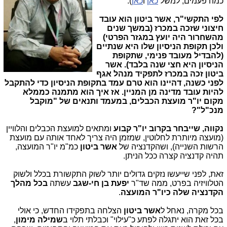
כמה פעמים, למשל
כאן
ו
כאן
).
לפי התקשי"ר, אשר ביטון הוא עובד
חיצוני שזכה במכרז (במשך שנים
מהשחרור היה יועץ במגזר הפרטי)
ולכן תקופת הניסיון שלו היא שנתיים
(להבדיל מעובד פנימי, שתקופת
הניסיון היא חצי שנה בלבד).
אשר
ביטון זכה במכרז לתפקיד מנהל אגף
לפני כשנה, דהיינו הוא טרם עמד בתקופת הניסיון כדי להתקבל
להיות עובד מדינה מן המניין. אז איך הוא מתמנה כממלא
מקום יו"ר מועצת הכבלים, במעמד ותנאים של "מוקבל
מנכ"ל"?
נקווה, שייבחר בקרוב יו"ר קבוע
ומתאים למועצת הכבלים והלוויין
(מועצה מיותרת לחלוטין, שמזמן היה צריך לאחד אותה עם מועצת
הרשות השנייה), ושהקדנציה של
אשר ביטון
כמ"מ יו"ר המועצה,
תהיה קדנציה קצרה ככל הניתן.
זאת, לפני שייעשו נזקים גדולים יותר לשוק התקשורת בכלל ולשוק
הטלוויזיה בפרט, ממה שד"ר
יפעת בן חי-שגב
עשתה
בכל מהלך
הקדנציה שלה כיו"ר המועצה
.
בכל מקרה, נאחל ל
אשר ביטון
הצלחה בתפקידו החדש, כי אולי
בכל זאת הוא יתגלה לפתע כ"עילוי" וכבלתי תלוי ב
שמילה מימון
,