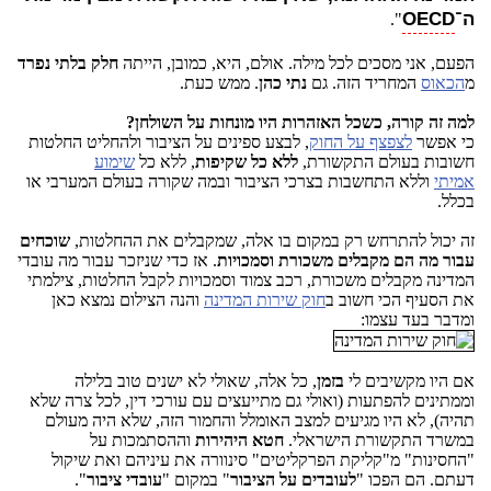
ה־
OECD
".
הפעם, אני מסכים לכל מילה. אולם, היא, כמובן, הייתה
חלק בלתי נפרד
מ
הכאוס
המחריד הזה. גם
נתי כהן
. ממש כעת.
למה זה קורה, כשכל האזהרות היו מונחות על השולחן?
כי אפשר
לצפצף על החוק
, לבצע ספינים על הציבור ולהחליט החלטות
חשובות בעולם התקשורת,
ללא כל שקיפות
, ללא כל
שימוע
אמיתי
וללא התחשבות בצרכי הציבור ובמה שקורה בעולם המערבי או
בכלל.
זה יכול להתרחש רק במקום בו אלה, שמקבלים את ההחלטות,
שוכחים
עבור מה הם מקבלים משכורת וסמכויות
. אז כדי שניזכר עבור מה עובדי
המדינה מקבלים משכורת, רכב צמוד וסמכויות לקבל החלטות, צילמתי
את הסעיף הכי חשוב ב
חוק שירות המדינה
והנה הצילום נמצא כאן
ומדבר בעד עצמו:
אם היו מקשיבים לי
בזמן
, כל אלה, שאולי לא ישנים טוב בלילה
וממתינים להפתעות (ואולי גם מתייעצים עם עורכי דין, לכל צרה שלא
תהיה), לא היו מגיעים למצב האומלל והחמור הזה, שלא היה מעולם
במשרד התקשורת הישראלי.
חטא היהירות
וההסתמכות על
"החסינות" מ"קליקת הפרקליטים" סינוורה את עיניהם ואת שיקול
דעתם. הם הפכו "
לעובדים על הציבור
" במקום "
עובדי ציבור
".