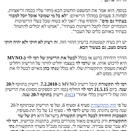
בנוסף, הוא אמר את המשפט החשוב הבא (וחזר עליו בכמה וריאציות,
לפחות 3 פעמים במהלך הריאיון): "
לא כל מי שמוכר אוכל יוכל למכור
בעתיד גם סים
". והוסיף עוד: "ואני לא בטוח שכל בעלי הרישיונות
הנוכחיים יוכלו לקבל רישיונות בעתיד", "אנחנו לא יכולים להתנהל
בעתיד באותם כלים של העבר".
יש רק בעיה קטנטונת ברעיון ההזוי הזה.
זה רעיון לא חוקי ולא יהיה חוקי
בשום מצב, גם בעשור הבא
.
הדרך היחידה כרגע או בכלל
לבטל את הרישיון של רמי לוי כ-MVNO
היא לרכוש אותו, או ש
רמי לוי
בעצמו יחליט לוותר על הרישיון ויחליט
לצאת מעסקי התקשורת שלו. לא בגלל ש
נתי כהן
מאיים לבטל לו את
הרישיון. ממש לא.
רמי לוי תקשורת
קיבל רישיון MVNO ב-
7.2.2010
, רישיון בתוקף
ל-20
שנה
. ביום
21.5.15 רמי לוי
החליף (כמו רוב הספקים מסוגו) את הרישיון
הזה שלו ל"רישיון כללי אחוד" (
כאן
), רישיון
בתוקף ל-20 שנה
.
על פי
חוק התקשורת
סעיף 4 וסעיף 6, ועל פי הרישיון שבתוקף ל-20
שנה מיום נתינתו, מה שיש ל
רמי לוי
- סעיף 12 על כל תת-סעיפיו,
הסמכות היחידה לבטל רישיון תקשורת
בישראל היא
רק של שר
התקשורת
ורק בתנאים מאוד מוגדרים בחוק, בתקנות וברישיון.
רמי לוי
לא עבר שום עבירה, שידועה לי, שבגינה מנכ"ל משרד התקשורת
נתי