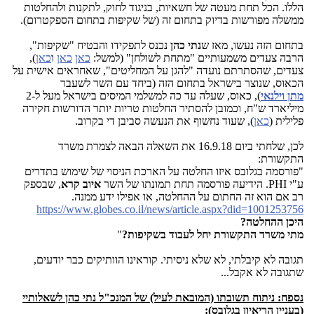
הללו. הכל תחת מעטה של חשאיות, בניגוד לחוק, לתקנות ולהחלטות
ממשלה מפורשות בדיוק בתחום זה (של שקיפות בתחום הספקטרום).
בתחום הזה נעשו, מאז ש
נתי כהן
נכנס לתפקידו והבטיח "שקיפות",
הרבה צעדים משמעותיים "מתחת לשולחן" (למשל:
כאן
כאן
ו
כאן
),
צעדים, שהסתרתם נועדה "להגן על המחליטים", שאחראים אישית על
הכאוס, שנוצר בישראל בתחום הזה (ביחד עם השר לשעבר
מתן
וילנאי
), כאוס, שעלה עד כה למשלמי המיסים בישראל מעל ל-2
מיליארד ש"ח, וכמובן להסתיר החלטות טריות יותר הדורשות חקירה
פלילית (
כאן
), שעוד נחשוף את הנעשה סביבן די בקרוב.
לכן, שלחתי ביום 16.9.18 את השאלה הבאה לצמרת משרד
התקשורת:
"פורסמה בגלובס איזו החלטה על הארכת הניסוי של שימוש בתדרים
ע"י
PHI
. הידיעה פורסמה תחת תמונתו של השר
איוב קרא
, שבספק
רב אם הוא זה החתום על ההחלטה, או אפילו ידע ממנה.
https://www.globes.co.il/news/article.aspx?did=1001253756
היכן ההחלטה?
מתי משרד התקשורת יחל לעבוד בשקיפות?
"
תגובה לא קיבלתי, לא שלא ניסיתי. קוראינו הוותיקים כבר יודעים,
שתגובה לא אקבל...
נספח: ניתוח תשובתו (המובאת לעיל) של המנכ"ל נתי כהן לשאלותיי
(בעניין הריאיון בגלובס):