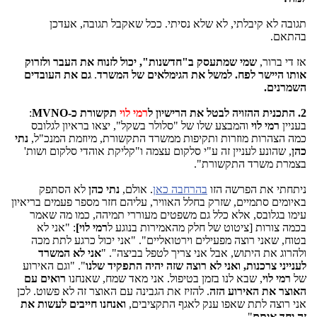
תגובה לא קיבלתי, לא שלא נסיתי. ככל שאקבל תגובה, אעדכן
בהתאם.
אז די ברור,
שמי שמתעסק ב"חדשנות", יכול לזנוח את העבר ולזרוק
אותו היישר לפח. למשל את הגימלאים של המשרד
.
גם את העובדים
השמרנים.
2. התכנית ההזויה לבטל את הרישיון ל
רמי לוי
תקשורת כ-MVNO
:
בעניין
רמי לוי
והמבצע שלו של "סלולר בשקל", יצאו בראיון לגלובס
כמה הצהרות מוזרות ותקיפות ממשרד התקשורת, מיוזמת המנכ"ל,
נתי
כהן
, שהונע לעניין זה ע"י סלקום עצמה ו"קליקת אוהדי סלקום ושות'
בצמרת משרד התקשורת".
ניתחתי את הפרשה הזו
בהרחבה כאן
. אולם,
נתי כהן
לא הסתפק
באיומים סתמיים, שזרק בחלל האוויר, עליהם חזר מספר פעמים בריאיון
עימו בגלובס, אלא כלל גם משפטים מעוררי תמיהה, כמו מה שאמר
בכמה צורות [ציטוט של חלק מהאמירות בנוגע ל
רמי לוי]
: "אני לא
בטוח, שאני רוצה מפעילים וירטואליים". "אני יכול כרגע לתת מכה
ולהרוג את היתוש, אבל אני צריך לטפל בביצה". "
אני לא המשרד
לענייני צרכנות, ואני לא רוצה שזה יהיה התפקיד שלנו
". "וגם האירוע
של
רמי לוי
, שבא לנו בזמן בטיפול. אני מאד שמח, שאנחנו
רואים עם
האוצר את האירוע הזה
. להזיז את הגבינה עם האוצר זה לא פשוט. לכן
אני רוצה לתת שאפו ענק לאגף התקציבים,
ואנחנו חייבים לעשות את
זה יחד איתם
".