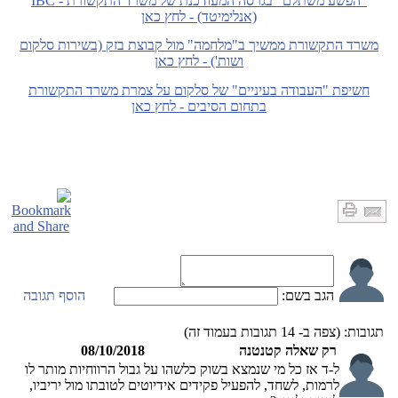
"הפשע משתלם" בגרסה המעודכנת של משרד התקשורת - IBC
(אנלימיטד) - לחץ כאן
משרד התקשורת ממשיך ב"מלחמה" מול קבוצת בזק (בשירות סלקום
ושות') - לחץ כאן
חשיפת "העבודה בעיניים" של סלקום על צמרת משרד התקשורת
בתחום הסיבים - לחץ כאן