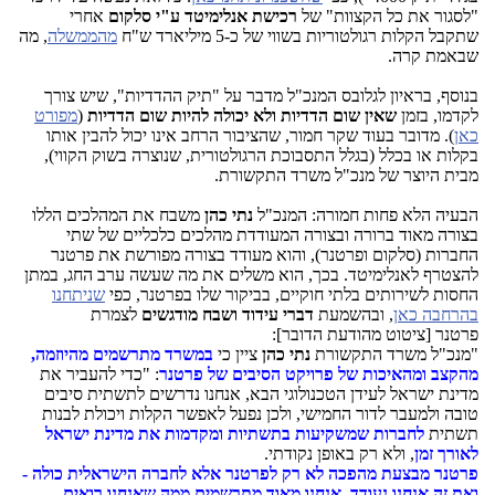
"לסגור את כל הקצוות" של
רכישת אנלימיטד ע"י סלקום
אחרי
שתקבל הקלות רגולטוריות בשווי של כ-5 מיליארד ש"ח
מהממשלה
, מה
שבאמת קרה.
בנוסף, בראיון לגלובס המנכ"ל מדבר על "תיק ההדדיות", שיש צורך
לקדמו, בזמן
שאין שום הדדיות ולא יכולה להיות שום הדדיות
(
מפורט
כאן
). מדובר בעוד שקר חמור, שהציבור הרחב אינו יכול להבין אותו
בקלות או בכלל (בגלל התסבוכת הרגולטורית, שנוצרה בשוק הקווי),
מבית היוצר של מנכ"ל משרד התקשורת.
הבעיה הלא פחות חמורה: המנכ"ל
נתי כהן
משבח את המהלכים הללו
בצורה מאוד ברורה ובצורה המעודדת מהלכים כלכליים של שתי
החברות (סלקום ופרטנר), והוא מעודד בצורה מפורשת את פרטנר
להצטרף לאנלימיטד. בכך, הוא משלים את מה שעשה ערב החג, במתן
החסות לשירותים בלתי חוקיים, בביקור שלו בפרטנר, כפי
שניתחנו
בהרחבה כאן
, ובהשמעת
דברי עידוד ושבח מודגשים
לצמרת
פרטנר [ציטוט מהודעת הדובר]:
"מנכ"ל משרד התקשורת
נתי כהן
ציין כי
במשרד מתרשמים מהיוזמה,
מהקצב ומהאיכות של פרויקט הסיבים של פרטנר
: "כדי להעביר את
מדינת ישראל לעידן הטכנולוגי הבא, אנחנו נדרשים לתשתית סיבים
טובה ולמעבר לדור החמישי, ולכן נפעל לאפשר הקלות ויכולת לבנות
תשתית
לחברות שמשקיעות בתשתיות ומקדמות את מדינת ישראל
לאורך זמן
, ולא רק באופן נקודתי.
פרטנר מבצעת מהפכה לא רק לפרטנר אלא לחברה הישראלית כולה -
ואת זה אנחנו נעודד. אנחנו מאוד מתרשמים ממה שאנחנו רואים,