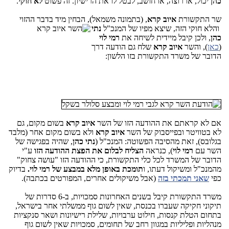
כהן
יכול, או רוצה, או חושב, לבטל לו את הרישיון. זה פשוט
לא חוקי
.
שר התקשורת
איוב קרא
, (בתמונה משמאל), הבחין מיד בדבר ההזוי
והלא חוקי הזה, שיצא מפיו של המנכ"ל
נתי
כהן
, ולכן קיבל מיידית לשיחה את
רמי לוי
(
כאן
), והשר
איוב קרא
שלח גם הודעה דרך
הדובר של משרד התקשורת בזו הלשון:
אם לא קראתם את ההודעה הזו של השר
איוב קרא
בשום מקום, גם
לא בטוויטר ובפייסבוק של השר
איוב קרא
ולא בשום מקום אחר (מלבד
בגלובס), זאת מהסיבה הפשוטה: המנכ"ל (
נתי כהן
, שהיה בפגישה של
השר עם
רמי לוי
), כנראה
הצליח לבלום את הפצת ההודעה הזו
ע"י
הדובר של המשרד לכל כלי התקשורת, כי ההודעה הזו "עושה צחוק"
מהמנכ"ל ומשיקול דעתו, ו
תומכת באופן מלא במבצע של רמי לוי.
בדיוק
כפי
שאני תמכתי בזה
(אבל משיקולים אחרים, המפורטים בכתבה).
משרד התקשורת קיבל בשנים האחרונות סמכויות, ב-6 סדרות של
תיקוני חקיקה שעברו בכנסת, שאין לשום גוף ממשלתי אחר בישראל,
בתחום הטלת קנסות, חילוט ערבויות, שלילת רישיונות ושאר סנקציות
מנהליות ופליליות במגוון רחב של תחומים, סמכויות שאין לשום גוף