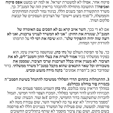
פיקוח אחר, אפילו לא למשטרת ישראל. אז למה יש כמעט
אפס פיקוח
ואכיפה
?? התשובה מתחילה להתבהר בריאיון הזה של המנכ"ל. כך,
משרד התקשורת הפך בשנים הללו, בניגוד גמור לכוונת המחוקקים
והממשלה, ל"סניף ביצוע ויישום" של הצרכים העסקיים של קבוצת
סלקום ושות'.
אם לא די בכך,
השר
איוב קרא
גם לא הסכים עם האימרה של
המנכ"ל, שנוגדת את החוק: "אני לא המשרד לענייני צרכנות, ואני לא
רוצה שזה יהיה התפקיד שלנו
". הוא
שיבח את רמי לוי
על תרומתו
להורדת יוקר המחיה.
כך, על פי תפיסת העולם של
נתי כהן,
שנחשפה בריאיון עימו, הוא
כפקיד ממשלתי בכיר
אמור לשרת את בעלי ההון והמנכ"לים, לא את
הציבור
.
לא מעניין אותו בכלל הצרכנות וצרכי הציבור, שמממן את
משכורתו וכל שאר התנאים שהוא מקבל כמנכ"ל משרד ממשלתי
. ברור
שמדובר כאן ב"הפרת אמונים"
בקנה מידה מזעזע ומביש
.
3. ההתנהלות בתחום תדרי הסלולר ממשיכה להתנהל בשיטת חסמב"ה
(
ח
בורת
ס
וד
מ
וחלט ב
ה
חלט).
במהלך הריאיון עימו בגלובס,
נתי כהן
השמיע מספר פעמים את
תכניותיו להגיע לדור חמישי בסלולר, המכרז הצפוי לדור חמישי, תגמול
לחברות שתשקענה בדור החמישי, קידום IoT ועוד. הבעיה: שום
"מסמך מדיניות" לא יצא עד כה לאישור השר, שום עבודת מטה לא
פורסמה. למעשה, שום פעילות של המשרד בעניינים הללו לא פורסמה
בשום מקום, ושום נציג ציבור מוסמך לא שותף בתהליכים החשובים