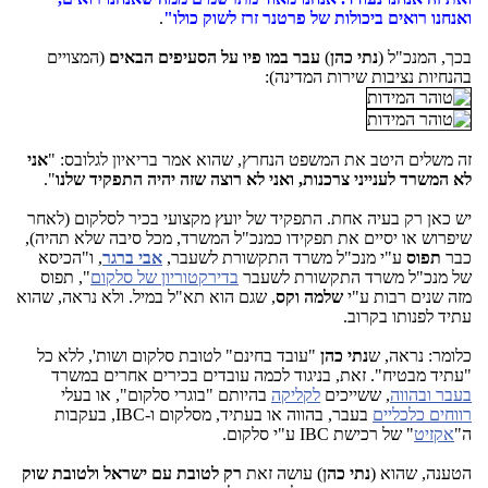
ואנחנו רואים ביכולות של פרטנר זרז לשוק כולו"
.
בכך, המנכ"ל (
נתי כהן
)
עבר במו פיו על הסעיפים הבאים
(המצויים
בהנחיות נציבות שירות המדינה):
זה משלים היטב את המשפט הנחרץ, שהוא אמר בריאיון לגלובס: "
אני
לא המשרד לענייני צרכנות, ואני לא רוצה שזה יהיה התפקיד שלנו
".
יש כאן רק בעיה אחת. התפקיד של יועץ מקצועי בכיר לסלקום (לאחר
שיפרוש או יסיים את תפקידו כמנכ"ל המשרד, מכל סיבה שלא תהיה),
כבר
תפוס
ע"י מנכ"ל משרד התקשורת לשעבר,
אבי ברגר
, ו"הכיסא
של מנכ"ל משרד התקשורת לשעבר
בדירקטוריון של סלקום
", תפוס
מזה שנים רבות ע"י
שלמה וקס
, שגם הוא תא"ל במיל. ולא נראה, שהוא
עתיד לפנותו בקרוב.
כלומר: נראה, ש
נתי כהן
"עובד בחינם" לטובת סלקום ושות', ללא כל
"עתיד מבטיח". זאת, בניגוד לכמה עובדים בכירים אחרים במשרד
בעבר ובהווה
, ששייכים
לקליקה
בהיותם "בוגרי סלקום", או בעלי
רווחים כלכליים
בעבר, בהווה או בעתיד, מסלקום ו-IBC, בעקבות
ה"
אקזיט
" של רכישת IBC ע"י סלקום.
הטענה, שהוא (
נתי כהן
) עושה זאת
רק לטובת עם ישראל ולטובת שוק