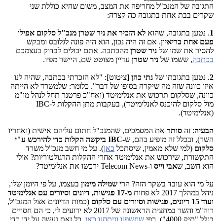
התגובה של המנכ"ל מחריפה את המצב, משום שהיא כוללת שני
שקרים בבת אחת בתגובה כה קצרה:
1
. נטען בתגובה, שהוא
לא הזכיר את ניר שטרן מנכ"ל סלקום אפילו
פעם אחת בריאיון
. אם זה היה נכון, הוא היה פונה לגלובס ומבקש
להסיר את שמו של
ניר שטרן
מהכתבה. אתם יכולים לבדוק בעצמכם
בכתבה
, ששמו של
ניר שטרן
עדיין מצוטט שם, היישר מפיו.
2
. נטען בתגובתו של
נתי כהן
[ציטוט]: "לא הזכרתי בכתבה, שהיה לנו
איזו כוונה שזה מה שיקרה בסופו של דבר". כלומר: שלמשרד לא הייתה
כוונה, שסלקום תרכוש את אנלימיטד (ואח"כ פרטנר תחל לנהל מו"מ
מול סלקום להיכנס לאנלימיטד), בעקבות מתן ההקלות ל-IBC
(אנלימיטד).
הבעיה
: זה
סותר
את המסמכים, שהמנכ"ל חתום עליהם אישית (ואחריו
השר), ובכלל זה מופיע בהם, ש-
IBC ביקשה הקלות כדי להירכש ע"י
סלקום
(למי שלא מאמין, שיסתכל
כאן
). על מי חשב מנכ"ל משרד
התקשורת, שירכוש את אנלימיטד אחרי ההקלות הרגולטוריות? אולי
הוא חשב, ש
אבי וייס
ו-Telecom News ירכשו את אנלימיטד?
על מי הוא עובד בשקר הזה? הרי
שמילה מימון
בעצמו, על פי היומן שלו,
ניהל במהלך 2017 לא פחות
מ-17 פגישות, דיונים וסיורים עם אנלימיטד
ועוד 15 דיונים, פגישות וסיורים עם סלקום
(כמות הדיונים אצל המנכ"ל,
רוה"מ והשר במחצית הראשונה של 2017 לא ידועים לי, כי הם חסויים
בגלל "תיק 4000"), כפי
שחשפנו וניתחנו כאן
. כל זאת נעשה על ידו כדי