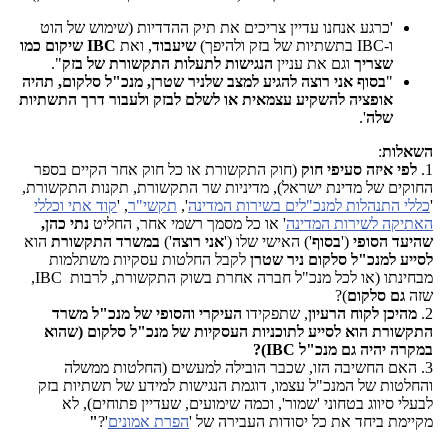
'כרגע אנחנו עדיין צריכים את תיק ההדדיות (שימוש של הוט
ו-
IBC
בתשתיות של בזק ולהיפך)
שיעבוד
, ואת
IBC
שיקום כמו
שצריך
וגם את עניין
הנגישות לתעלות התקשורת של בזק
".
"
בסוף אני רוצה להגיע למצב שלניר שטרן, מנכ"ל סלקום, תהיה
אופציה להשקיע עצמאית או לשלם לבזק ולעבור דרך התשתיות
שלה
'
.
השאלות
:
1.
לפי איזה סעיפי חוק
(חוק התקשורת או כל חוק אחר הקיים בספר
החוקים של מדינת ישראל), מדיניות שר התקשורת, תקנות התקשורת,
'
כללי התנהלות למנכ"לים בשירות המדינה
',
תקשי"ר
, '
קוד אתי וכללי
האתיקה לשירות המדינה
' או כל מסמך רשמי אחר, החליט
נתי כהן,
שהיעד הסופי
('
בסוף
') האישי שלו ('
אני רוצה
')
במשרד התקשורת
הוא
לסייע למנכ"ל סלקום
ניר שטרן
לקבל החלטות עסקיות משתלמות
מבחינתו (או לכל מנכ"ל חברה אחרת בשוק התקשורת, לרבות
IBC
,
שזה
גם סלקום
)?
2.
מהיכן לקוח הרעיון
, שתפקידו
העיקרי והסופי של מנכ"ל משרד
התקשורת הוא לסייע לתוכניות העסקיות של מנכ"ל סלקום (שהוא
במקרה יהיה גם מנכ"ל
IBC
)?
3. האם החשיבה הזו, שכבר הובילה למעשים (החלטות ממשלה
והחלטות של המנכ"ל עצמו, דוגמת הנגישות למידע של תשתיות בזק
לבעלי סיווג בטחוני 'שמור', וכמה שימועים, שעדיין פתוחים), לא
מקיימת ביחד את כל יסודות העבירה של '
הפרת אמונים
'?
"