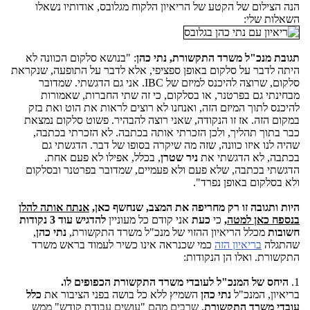
הנה הצילום של הקטע של הריאיון הלקוח מגלובס, אודותיו נשאלו
השאלות שלי:
תגובת מנכ"ל משרד התקשורת, נתי כהן
: "בנושא סלקום הכוונה לא
היתה לדבר על סלקום באופן ספציפי, אלא לדבר על התופעה, שנקראת
סלקום, שרוצה להיכנס למיזם של IBC. אני גם הדגשתי. שמדובר
מבחינתי גם בפרטנר, או בסלקום, כי זה שתי החברות, שאמורות
להיכנס לתוך המיזם הזה, ואנחנו לא רוצים לראות את הוט ואת בזק
במקום הזה. אז זו הנקודה, שאני רוצה להבהיר. פשוט סלקום נמצאת
כבר בתוך תהליך, ולכן הזכרתי אותה בכתבה. לא הזכרתי בכתבה,
שהיה לנו איזו כוונה, שזה מה שיקרה בסופו של דבר. הדגשתי גם
בכתבה, לא הדגשתי את
ניר שטרן
, בכלל, אפילו לא פעם אחת.
הדגשתי בכתבה, שלא פעם ולא פעמיים, שמדובר בפרטנר ובסלקום
ולא בסלקום באופן נפרד".
היות ותגובה זו רק מחריפה את המצב, שנחשף כאן,
אנתח אותה להלן
בנספח כאן למטה
,
כי
כעת
אני קודם כל מעוניין
להדגיש עוד 3 נקודות
חשובות
מכלל הריאיון ההזוי של מנכ"ל משרד התקשורת,
נתי כהן
,
שהתגלה
בריאיון הזה
כמי שכנראה אינו כשיר לעמוד בראש משרד
התקשורת. ואלו הן הנקודות:
1.
היחס של המנכ"ל לעובדי משרד התקשורת הכפופים לו.
בריאיון, המנכ"ל
נתי כהן
השמיץ ללא כל בושה בפני הציבור את
כלל
עובדי משרד התקשורת
, שרבים מהם "עושים עבודת קודש" ממש