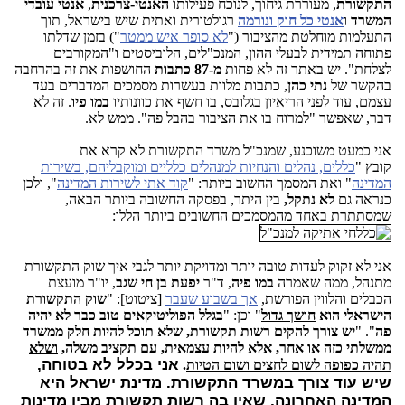
התקשורת
, מעוררת גיחוך, לנוכח פעילותו
האנטי-צרכנית
,
אנטי עובדי
המשרד
ו
אנטי כל חוק ונורמה
רגולטורית ואתית שיש בישראל, תוך
התעלמות מוחלטת מהציבור ("
לא סופר איש ממטר
") בזמן שדלתו
פתוחה תמידית לבעלי ההון, המנכ"לים, הלוביסטים ו"המקורבים
לצלחת". יש באתר זה לא פחות
מ-87 כתבות
החושפות את זה בהרחבה
בהקשר של
נתי כהן
, כתבות מלוות בעשרות מסמכים המדברים בעד
עצמם, עוד לפני הריאיון בגלובס, בו חשף את כוונותיו
במו פיו
. זה לא
דבר, שאפשר "למרוח בו את הציבור בהבל פה". ממש לא.
אני כמעט משוכנע, שמנכ"ל משרד התקשורת לא קרא את
קובץ "
כללים, נהלים והנחיות למנהלים כלליים ומוקבליהם, בשירות
המדינה
" ואת המסמך החשוב ביותר: "
קוד אתי לשירות המדינה
", ולכן
כנראה גם
לא נתקל,
בין היתר, בפסקה החשובה ביותר הבאה,
שמסתתרת באחד מהמסמכים החשובים ביותר הללו:
אני לא זקוק לעדות טובה יותר ומדויקת יותר לגבי איך שוק התקשורת
מתנהל, ממה שאמרה
במו פיה
, ד"ר
יפעת בן חי שגב
, יו"ר מועצת
הכבלים והלווין הפורשת,
אך בשבוע שעבר
[ציטוט]: "
שוק התקשורת
הישראלי הוא
חושך גדול
" וכן: "
בגלל הפוליטיקאים טוב כבר לא יהיה
פה
". "
יש צורך להקים רשות תקשורת, שלא תוכל להיות חלק ממשרד
ממשלתי כזה או אחר, אלא להיות עצמאית, עם תקציב משלה,
ושלא
אני בכלל לא בטוחה,
תהיה כפופה לשום לחצים ושום הטיות
.
שיש עוד צורך במשרד התקשורת. מדינת ישראל היא
המדינה האחרונה, שאין בה רשות תקשורת מבין מדינות