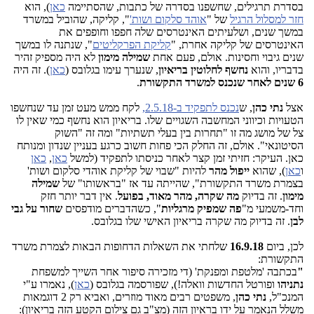
בסדרת תרגילים, שחשפנו בסדרה של כתבות, שהסתיימה
כאן
), הוא
חזר למסלול הרגיל
של "
אוהד סלקום ושות'
", קליקה, שהוביל במשרד
במשך שנים, ושלעיתים האינטרסים שלה חפפו וחופפים את
האינטרסים של קליקה אחרת, "
קליקת הפרקליטים
", שנתנה לו במשך
שנים גיבוי וחסינות. אולם, פעם אחת
שמילה מימון
לא היה מספיק זהיר
בדבריו, והוא
נחשף לחלוטין בריאיון
, שנערך עימו בגלובס (
כאן
). זה היה
6 שנים לאחר שנכנס למשרד התקשורת
.
אצל
נתי כהן
, ש
נכנס לתפקיד ב-2.5.18,
לקח ממש מעט זמן עד שנחשפו
הטעויות וכיווני המחשבה השגויים שלו. בריאיון הוא נחשף כמי שאין לו
צל של מושג מה זו "תחרות בין בעלי תשתיות" ומה זה "השוק
הסיטונאי". אולם, זה החלק הכי פחות חשוב כרגע בעניין שנדון ומנותח
כאן. העיקר: חזיתי זמן קצר לאחר כניסתו לתפקיד (למשל
כאן
,
כאן
ו
כאן
), שהוא
ייפול מהר
להיות "שבוי של קליקת אוהדי סלקום ושות'
בצמרת משרד התקשורת", שהייתה עד אז "בראשותו" של
שמילה
מימון
. זה בדיוק
מה שקרה, מהר מאוד, בפועל
. אין דבר יותר חזק
וחד-משמעי מ"
פה שמפיק מרגליות
", כשהדברים מודפסים
שחור על גבי
לבן
. זה בדיוק מה שקרה בריאיון האישי שלו בגלובס.
לכן, ביום
16.9.18
שלחתי את השאלות הדחופות הבאות לצמרת משרד
התקשורת:
"
בכתבה 'מלטפת ומפנקת' (די מזכירה סיפור אחר השייך למשפחת
נתניהו
ופורטל החדשות וואלה!), שפורסמה בגלובס (
כאן
), נאמרו ע"י
המנכ"ל,
נתי כהן
, משפטים רבים מאוד מוזרים, ואביא רק 2 דוגמאות
משלל הנאמר על ידו בראיון הזה (מצ"ב גם צילום הקטע הזה בריאיון):