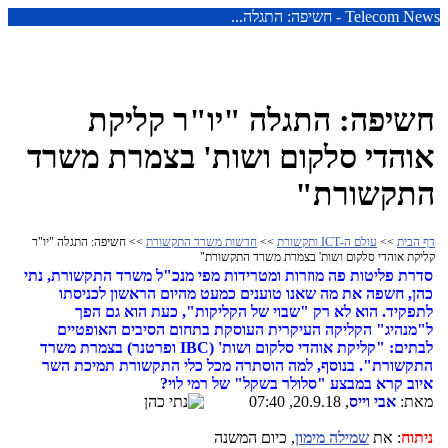
Telecom News - חשיפה: התגלה...
חשיפה: התגלה "יו"ר קליקת
אוהדי סלקום ושות' בצמרת משרד
התקשורת"
דף הבית
>>
עולם ה-ICT ותקשורת
>>
חדשות משרד התקשורת
>> חשיפה: התגלה "יו"ר
קליקת אוהדי סלקום ושות' בצמרת משרד התקשורת"
סדרת פליטות פה מוזרות ומטרידות מפי מנכ"ל משרד התקשורת, נתי
כהן, חשפה את מה שאנו טוענים כמעט מהיום הראשון לכניסתו
לתפקיד. הוא לא רק "שבוי של הקליקות", כעת הוא גם הפך
ל"מנהיג" הקליקה העיקרית העוסקת בתחום הסיבים האופטיים
לבתים: "קליקת אוהדי סלקום ושות' (IBC ופרטנר) בצמרת משרד
התקשורת". בנוסף, למה הוסתרה מכל כלי התקשורת תמיכת השר
איוב קרא במבצע "סלולר בשקל" של רמי לוי?
מאת:
אבי וייס
, 20.9.18, 07:40
ניתוח
: את
שמילה מימון
, כיום המשנה