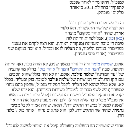
למנכ"ל, זיהינו מייד לאחר שנכנס
לתפקידו בתחילת 2011 כ"אוהד
סלקום" מובהק.
זה די השתלב בהמשך הדרך בכל
הקדנציה של שר התקשורת דאז
גלעד
ארדן
, שהיה "אוהד סלקום" מוצהר
(
כאן
ו
כאן
), אבל לפחות הייתה לזה
סיבה די טובה ומעניינת (מנקודת ראותו). הוא רצה לקדם את עצמו
בפריימריז במרכז הליכוד, וזה
הצליח לו
אז ובגדול: הוא זכה במקום שני
בפריימריז (אחרי
ביבי נתניהו
).
אולם,
שמילה מימון
היה די זהיר במשך שנים
,
לא הודה בכך, ואף הייתה
תקופה, שבה "
חצה את הקווים
" ו
הפך
ל"
אוהד בזק
" בחלק מהקדנציה
של "עד המדינה"
שלמה פילבר
. אולם, זה לא היה בגלל שהוא הסכים
עם הקו הרגולטורי המושחת של
שלמה פילבר
לטובת בזק ובעליה. בכלל
לא. אלא בגלל שהוא לא הצליח לקבל תפקידי מנכ"ל, שחפץ בהם מחוץ
למשרד (ניגש לשני מכרזים למנכ"ל בשירות המדינה). הוא ידע שלא
יקבל את תפקיד המנכ"ל במשרד התקשורת (לכל היותר מ"מ - כאשר
אין מנכ"ל מכל סיבה שלא תהיה), ולכן היה מעוניין לקבל את התואר
"משנה למנכ"ל במשרד התקשורת", תואר, שהיה אמור לקבל מ
ביבי
נתניהו
, שהיה שר התקשורת. לכן, הוא פתאום נהיה "אוהד בזק"\ כלפי
חוץ.
אחרי שהמשימה הזו הושלמה (ו
שמילה
קיבל את המינוי למשנה למנכ"ל