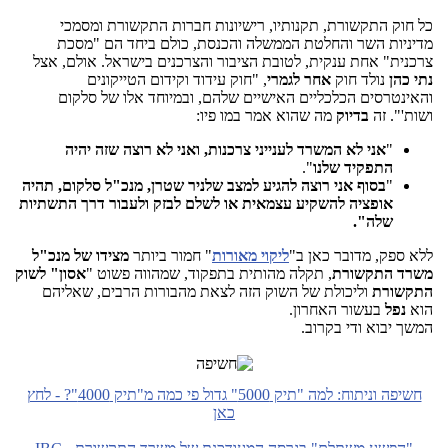
כל חוק התקשורת, תקנותיו, רישיונות חברות התקשורת ומסמכי
מדיניות השר והחלטת הממשלה והכנסת, כולם ביחד הם "מסכת
צרכנית" אחת ענקית, לטובת הציבור והצרכנים בישראל. אולם, אצל
נתי כהן
נולד חוק
אחר לגמרי
, "חוק עידוד וקידום הטייקונים
והאינטרסים הכלכליים האישיים שלהם, ובמיוחד אלו של סלקום
ושות'". זה
בדיוק
מה שהוא אמר במו פיו:
"
אני לא המשרד לענייני צרכנות, ואני לא רוצה שזה יהיה
התפקיד שלנו
".
"
בסוף אני רוצה להגיע למצב שלניר שטרן, מנכ"ל סלקום, תהיה
אופציה להשקיע עצמאית או לשלם לבזק ולעבור דרך התשתיות
שלה".
ללא ספק, מדובר כאן ב"
ליקוי מאורות
" חמור ביותר
מצידו של מנכ"ל
משרד התקשורת
, תקלה מהותית בתפקוד, שמהווה פשוט "
אסון" לשוק
התקשורת
וליכולת של השוק הזה לצאת מהבורות הרבים, שאליהם
הוא
נפל
בעשור האחרון.
המשך יבוא ודי בקרוב.
חשיפה וניתוח: למה "תיק 5000" גדול פי כמה מ"תיק 4000"? - לחץ
כאן