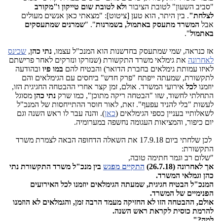
"סביב השעון" לטובת הציבור
ולא לטובת שום טייקון ו"מקורב
לצלחת"
. בין היתר, הוא טען [ציטוט]: "מצאתי כאן אנשים מעולים
אבל
המשרד מתעסק באתמול, בשמרנות
". "
שמרנים שמתעסקים
באתמול
".
אז כנראה, שמי שמתעסק בחדשנות הוא המנכ"ל עצמו,
נתי כהן
,
שכינס
לאחרונה
את גימלאי משרד התקשורת (שנזרקו ונזרקים לאחר פרישתם
לאיזו עמותת גימלאים בחברת הדואר) והבטיח להם
במו פיו
ובהודעה
לתקשורת, שמעתה ייפתח "פרק חדש" ביחסים עם הגימלאים והם
יוזמנו
לכל
אירועי המשרד. אולם, זמן קצר אחרי ההבטחה החגיגית הזו,
התחלתי לחשוד, שזו "הבטחה ריקה מתוכן", כמו שרק
נתי כהן
מסוגל
לעשות "בלי להניד עפעף". זאת, לאור חוסר ההתייחסות של המנכ"ל
לשאלותיי בעניין כספי הגימלאים (
כאן
). והנה עבר לו ראש השנה וגם
יום כיפור, והמציאות העגומה נחשפה במערומיה.
לכן שלחתי ביום 17.9.18 את השאלה הדחופה הבאה לצמרת משרד
התקשורת:
"שלום רב וגמר חתימה טובה,
אך לאחרונה (26.7.18)
התקיים מפגש
בין מנכ"ל משרד התקשורת נתי
כהן וגמלאי המשרד.
המנכ"ל הבטיח חגיגית, שמעתה הגימלאים יוזמנו לכל האירועים
הפנימיים של המשרד.
אולם, ההבטחה הזו לא החזיקה מעמד הרבה זמן, והגמלאים לא הוזמנו
להרמת כוסית לקראת ראש השנה.
למה?"