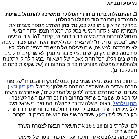
מזעזע ומביש
.
3. ההתנהלות בתחום תדרי הסלולר ממשיכה להתנהל בשיטת
חסמב"ה (
ח
בורת
ס
וד
מ
וחלט ב
ה
חלט).
במהלך הריאיון עימו בגלובס,
נתי כהן
השמיע מספר פעמים את
תכניותיו להגיע לדור חמישי בסלולר, המכרז הצפוי לדור חמישי,
תגמול לחברות שתשקענה בדור החמישי, קידום IoT ועוד. הבעיה:
שום "מסמך מדיניות" לא יצא עד כה לאישור השר, שום עבודת מטה
לא פורסמה. למעשה, שום פעילות של המשרד בעניינים הללו לא
פורסמה בשום מקום, ושום נציג ציבור מוסמך לא שותף בתהליכים
החשובים הללו. הכל תחת מעטה של חשאיות, בניגוד לחוק, לתקנות
ולהחלטות ממשלה מפורשות בדיוק בתחום זה (של שקיפות בתחום
הספקטרום).
בתחום הזה נעשו, מאז ש
נתי כהן
נכנס לתפקידו והבטיח "שקיפות",
הרבה צעדים משמעותיים "מתחת לשולחן" (למשל:
כאן
כאן
ו
כאן
),
צעדים, שהסתרתם נועדה "להגן על המחליטים", שאחראים אישית
על הכאוס, שנוצר בישראל בתחום הזה (ביחד עם השר לשעבר
מתן
וילנאי
), כאוס, שעלה עד כה למשלמי המיסים בישראל מעל
ל-2 מיליארד ש"ח, וכמובן להסתיר החלטות טריות יותר הדורשות
חקירה פלילית (
כאן
), שעוד נחשוף את הנעשה סביבן די בקרוב.
לכן, שלחתי ביום 16.9.18 את השאלה הבאה לצמרת משרד
התקשורת:
"פורסמה בגלובס איזו החלטה על הארכת הניסוי של שימוש