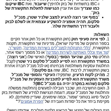
ו-
IBC
בתשתיות של בזק ולהיפך)
שיעבוד
, ואת
IBC
שיקום
כמו שצריך
וגם את עניין
הנגישות לתעלות התקשורת של
בזק
".
"
בסוף אני רוצה להגיע למצב שלניר שטרן, מנכ"ל
סלקום, תהיה אופציה להשקיע עצמאית או לשלם לבזק
ולעבור דרך התשתיות שלה
'
.
השאלות
:
1.
לפי איזה סעיפי חוק
(חוק התקשורת או כל חוק אחר הקיים
בספר החוקים של מדינת ישראל), מדיניות שר התקשורת, תקנות
התקשורת, '
כללי התנהלות למנכ"לים בשירות המדינה
',
תקשי"ר
,
'
קוד אתי וכללי האתיקה לשירות המדינה
' או כל מסמך רשמי אחר,
החליט
נתי כהן,
שהיעד הסופי
('
בסוף
') האישי שלו ('
אני רוצה
')
במשרד התקשורת
הוא
לסייע למנכ"ל סלקום
ניר שטרן
לקבל
החלטות עסקיות משתלמות מבחינתו (או לכל מנכ"ל חברה אחרת
בשוק התקשורת, לרבות
IBC
, שזה
גם סלקום
)?
2.
מהיכן לקוח הרעיון
, שתפקידו
העיקרי והסופי של מנכ"ל
משרד התקשורת הוא לסייע לתוכניות העסקיות של מנכ"ל
סלקום (שהוא במקרה יהיה גם מנכ"ל
IBC
)?
3. האם החשיבה הזו, שכבר הובילה למעשים (החלטות ממשלה
והחלטות של המנכ"ל עצמו, דוגמת הנגישות למידע של תשתיות בזק
לבעלי סיווג בטחוני 'שמור', וכמה שימועים, שעדיין פתוחים), לא
מקיימת ביחד את כל יסודות העבירה של '
הפרת אמונים
'?
"
הנה הצילום של הקטע של הריאיון הלקוח מגלובס, אודותיו נשאלו