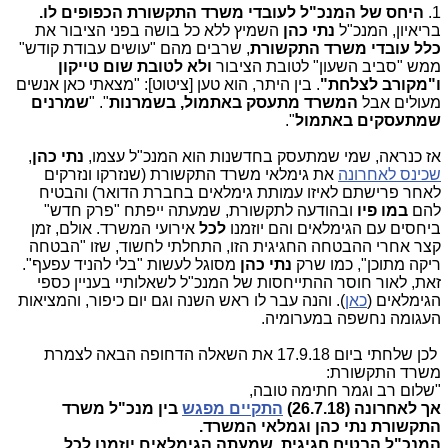
1.
היחס של המנכ"ל לעובדי משרד התקשורת הכפופים לו.
בריאיון, המנכ"ל
נתי כהן
השמיץ ללא כל בושה בפני הציבור את
כלל עובדי משרד התקשורת
, שרבים מהם "עושים עבודת קודש"
ממש "סביב השעון" לטובת הציבור
ולא לטובת שום טייקון
ו"מקורב לצלחת"
. בין היתר, הוא טען [ציטוט]: "מצאתי כאן אנשים
מעולים אבל
המשרד מתעסק באתמול, בשמרנות
". "
שמרנים
שמתעסקים באתמול
".
אז כנראה, שמי שמתעסק בחדשנות הוא המנכ"ל עצמו,
נתי כהן
,
שכינס לאחרונה
את גימלאי משרד התקשורת (שנזרקו ונזרקים
לאחר פרישתם לאיזו עמותת גימלאים בחברת הדואר) והבטיח
להם
במו פיו
ובהודעה לתקשורת, שמעתה ייפתח "פרק חדש"
ביחסים עם הגימלאים והם יוזמנו
לכל
אירועי המשרד. אולם, זמן
קצר אחרי ההבטחה החגיגית הזו, התחלתי לחשוד, שזו "הבטחה
ריקה מתוכן", כמו שרק
נתי כהן
מסוגל לעשות "בלי להניד עפעף".
זאת, לאור חוסר ההתייחסות של המנכ"ל לשאלותיי בעניין כספי
הגימלאים (
כאן
). והנה עבר לו ראש השנה וגם יום כיפור, והמציאות
העגומה נחשפה במערומיה.
לכן שלחתי ביום 17.9.18 את השאלה הדחופה הבאה לצמרת
משרד התקשורת:
"שלום רב וגמר חתימה טובה,
אך לאחרונה (26.7.18)
התקיים מפגש
בין מנכ"ל משרד
התקשורת נתי כהן וגמלאי המשרד.
המנכ"ל הבטיח חגיגית, שמעתה הגימלאים יוזמנו לכל