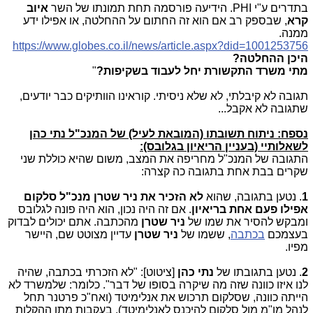
בתדרים ע"י
PHI
. הידיעה פורסמה תחת תמונתו של השר
איוב
קרא
, שבספק רב אם הוא זה החתום על ההחלטה, או אפילו ידע
ממנה.
https://www.globes.co.il/news/article.aspx?did=1001253756
היכן ההחלטה?
מתי משרד התקשורת יחל לעבוד בשקיפות?
"
תגובה לא קיבלתי, לא שלא ניסיתי. קוראינו הוותיקים כבר יודעים,
שתגובה לא אקבל...
נספח: ניתוח תשובתו (המובאת לעיל) של המנכ"ל נתי כהן
לשאלותיי (בעניין הריאיון בגלובס):
התגובה של המנכ"ל מחריפה את המצב, משום שהיא כוללת שני
שקרים בבת אחת בתגובה כה קצרה:
1
. נטען בתגובה, שהוא
לא הזכיר את ניר שטרן מנכ"ל סלקום
אפילו פעם אחת בריאיון
. אם זה היה נכון, הוא היה פונה לגלובס
ומבקש להסיר את שמו של
ניר שטרן
מהכתבה. אתם יכולים לבדוק
בעצמכם
בכתבה
, ששמו של
ניר שטרן
עדיין מצוטט שם, היישר
מפיו.
2
. נטען בתגובתו של
נתי כהן
[ציטוט]: "לא הזכרתי בכתבה, שהיה
לנו איזו כוונה שזה מה שיקרה בסופו של דבר". כלומר: שלמשרד לא
הייתה כוונה, שסלקום תרכוש את אנלימיטד (ואח"כ פרטנר תחל
לנהל מו"מ מול סלקום להיכנס לאנלימיטד), בעקבות מתן ההקלות