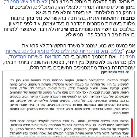
בישראל, תוך התעלמות מוחלטת מהציבור ("
לא סופר איש ממטר
")
בזמן שדלתו פתוחה תמידית לבעלי ההון, המנכ"לים, הלוביסטים
ו"המקורבים לצלחת". יש באתר זה לא פחות
מ-87
כתבות
החושפות את זה בהרחבה בהקשר של
נתי כהן
, כתבות
מלוות בעשרות מסמכים המדברים בעד עצמם, עוד לפני הריאיון
בגלובס, בו חשף את כוונותיו
במו פיו
. זה לא דבר, שאפשר "למרוח
בו את הציבור בהבל פה". ממש לא.
אני כמעט משוכנע, שמנכ"ל משרד התקשורת לא קרא את
קובץ "
כללים, נהלים והנחיות למנהלים כלליים ומוקבליהם, בשירות
המדינה
" ואת המסמך החשוב ביותר: "
קוד אתי לשירות המדינה
",
ולכן כנראה גם
לא נתקל,
בין היתר, בפסקה החשובה ביותר הבאה,
שמסתתרת באחד מהמסמכים החשובים ביותר הללו: