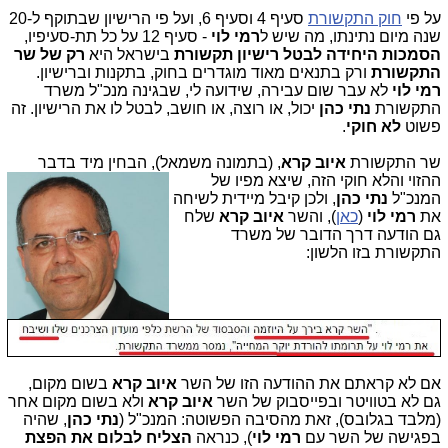
על פי
חוק התקשורת
סעיף 4 וסעיף 6, ועל פי הרישיון שבתוקף ל-20
שנה מיום נתינתו, מה שיש ל
רמי לוי
- סעיף 12 על כל תת-סעיפיו,
הסמכות היחידה לבטל רישיון תקשורת
בישראל היא
רק של שר
התקשורת
ורק בתנאים מאוד מוגדרים בחוק, בתקנות וברישיון.
רמי לוי
לא עבר שום עבירה, שידועה לי, שבגינה מנכ"ל משרד
התקשורת
נתי כהן
יכול, או רוצה, או חושב, לבטל לו את הרישיון. זה
פשוט
לא חוקי
.
שר התקשורת
איוב קרא
, (בתמונה משמאל), הבחין מיד בדבר
ההזוי
והלא חוקי הזה, שיצא מפיו של
המנכ"ל
נתי כהן
, ולכן קיבל מיידית לשיחה
את
רמי לוי
(
כאן
), והשר
איוב קרא
שלח
גם הודעה דרך הדובר של משרד
התקשורת בזו הלשון:
אם לא קראתם את ההודעה הזו של השר
איוב קרא
בשום מקום,
גם לא בטוויטר ובפייסבוק של השר
איוב קרא
ולא בשום מקום אחר
(מלבד בגלובס), זאת מהסיבה הפשוטה: המנכ"ל (
נתי כהן
, שהיה
בפגישה של השר עם
רמי לוי
), כנראה
הצליח לבלום את הפצת