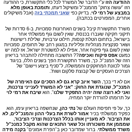
ההודעה הזו
ע"י הדובר של המשרד לכל כלי התקשורת, כי ההודעה
הזו "עושה צחוק" מהמנכ"ל ומשיקול דעתו, ו
תומכת באופן מלא
במבצע של רמי לוי.
בדיוק כפי
שאני תמכתי בזה
(אבל משיקולים
אחרים, המפורטים בכתבה).
משרד התקשורת קיבל בשנים האחרונות סמכויות, ב-6 סדרות של
תיקוני חקיקה שעברו בכנסת, שאין לשום גוף ממשלתי אחר
בישראל, בתחום הטלת קנסות, חילוט ערבויות, שלילת רישיונות
ושאר סנקציות מנהליות ופליליות במגוון רחב של תחומים, סמכויות
שאין לשום גוף פיקוח אחר, אפילו לא למשטרת ישראל. אז למה יש
כמעט
אפס פיקוח ואכיפה
?? התשובה מתחילה להתבהר בריאיון
הזה של המנכ"ל. כך, משרד התקשורת הפך בשנים הללו, בניגוד
גמור לכוונת המחוקקים והממשלה, ל"סניף ביצוע ויישום" של
הצרכים העסקיים של קבוצת סלקום ושות'.
אם לא די בכך,
השר
איוב קרא
גם לא הסכים עם האימרה של
המנכ"ל, שנוגדת את החוק: "אני לא המשרד לענייני צרכנות,
ואני לא רוצה שזה יהיה התפקיד שלנו
". הוא
שיבח את רמי לוי
על תרומתו להורדת יוקר המחיה.
כך, על פי תפיסת העולם של
נתי כהן,
שנחשפה בריאיון עימו, הוא
כפקיד ממשלתי בכיר
אמור לשרת את בעלי ההון והמנכ"לים, לא
את הציבור
.
לא מעניין אותו בכלל הצרכנות וצרכי הציבור,
שמממן את משכורתו וכל שאר התנאים שהוא מקבל כמנכ"ל
משרד ממשלתי
. ברור שמדובר כאן ב"הפרת אמונים"
בקנה מידה