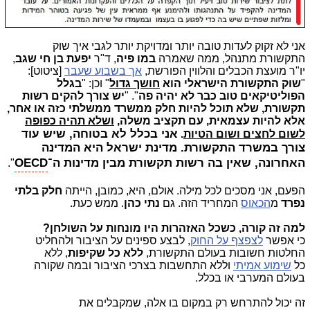
אני לא זקוק לעדות טובה יותר ומדויקת יותר לגבי איך שוק
התקשורת מתנהל, ממה שאמרה
במו פיה
, ד"ר
יפעת בן חי שגב
,
יו"ר מועצת הכבלים והלווין הפורשת,
אך בשבוע שעבר
[ציטוט]:
"
שוק התקשורת הישראלי הוא
חושך גדול
" וכן: "
בגלל
הפוליטיקאים טוב כבר לא יהיה פה
". "
יש צורך להקים רשות
תקשורת, שלא תוכל להיות חלק ממשרד ממשלתי כזה או אחר,
אלא להיות עצמאית, עם תקציב משלה,
ושלא תהיה כפופה
אני בכלל לא בטוחה, שיש עוד
לשום לחצים ושום הטיות
.
צורך במשרד התקשורת. מדינת ישראל היא המדינה
האחרונה, שאין בה רשות תקשורת מבין מדינות ה־
OECD
".
הפעם, אני מסכים לכל מילה. אולם, היא, כמובן, הייתה
חלק בלתי
נפרד
מ
הכאוס
המחריד הזה. גם
נתי כהן
. ממש כעת.
למה זה קורה, כשכל האזהרות היו מונחות על השולחן?
כי אפשר
לצפצף על החוק
, לבצע ספינים על הציבור ולהחליט
החלטות חשובות בעולם התקשורת,
ללא כל שקיפות
, ללא
כל
שימוע אמיתי
וללא התחשבות בצרכי הציבור ובמה שקורה
בעולם המערבי או בכלל.
זה יכול להתרחש רק במקום בו אלה, שמקבלים את