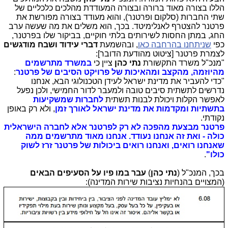
הללו בצורה מאוד ברורה ובצורה המעודדת מהלכים כלכליים של
שתי החברות (סלקום ופרטנר), והוא מעודד בצורה מפורשת את
פרטנר להצטרף לאנלימיטד. בכך, הוא משלים את מה שעשה ערב
החג, במתן החסות לשירותים בלתי חוקיים, בביקור שלו בפרטנר,
כפי
שניתחנו בהרחבה כאן
, ובהשמעת
דברי עידוד ושבח מודגשים
לצמרת פרטנר [ציטוט מהודעת הדובר]:
"מנכ"ל משרד התקשורת
נתי כהן
ציין כי
במשרד מתרשמים
מהיוזמה, מהקצב ומהאיכות של פרויקט הסיבים של פרטנר
:
"כדי להעביר את מדינת ישראל לעידן הטכנולוגי הבא, אנחנו
נדרשים לתשתית סיבים טובה ולמעבר לדור החמישי, ולכן נפעל
לאפשר הקלות ויכולת לבנות תשתית
לחברות שמשקיעות
בתשתיות ומקדמות את מדינת ישראל לאורך זמן
, ולא רק באופן
נקודתי.
פרטנר מבצעת מהפכה לא רק לפרטנר אלא לחברה הישראלית
כולה - ואת זה אנחנו נעודד. אנחנו מאוד מתרשמים ממה
שאנחנו רואים, ואנחנו רואים ביכולות של פרטנר זרז לשוק
כולו"
.
בכך, המנכ"ל (
נתי כהן
)
עבר במו פיו על הסעיפים הבאים
(המצויים בהנחיות נציבות שירות המדינה):