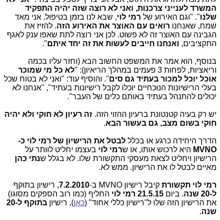
המשרד לענייני צרכנות, ואני לא רוצה שזה יהיה התפקיד
שלנו
". "וגם האירוע של
רמי לוי
, שבא לנו בזמן בטיפול. אני מאד
שמח, שאנחנו
רואים עם האוצר את האירוע הזה
. להזיז את
הגבינה עם האוצר זה לא פשוט. לכן אני רוצה לתת שאפו ענק לאגף
התקציבים,
ואנחנו חייבים לעשות את זה יחד איתם
".
בנוסף, הוא אמר את המשפט החשוב הבא (וחזר עליו בכמה
וריאציות, לפחות 3 פעמים במהלך הריאיון): "
לא כל מי שמוכר
אוכל יוכל למכור בעתיד גם סים
". והוסיף עוד: "ואני לא בטוח שכל
בעלי הרישיונות הנוכחיים יוכלו לקבל רישיונות בעתיד", "אנחנו לא
יכולים להתנהל בעתיד באותם כלים של העבר".
יש רק בעיה קטנטונת ברעיון ההזוי הזה.
זה רעיון לא חוקי ולא יהיה
חוקי בשום מצב, גם בעשור הבא
.
הדרך היחידה כרגע או בכלל
לבטל את הרישיון של רמי לוי כ-
MVNO
היא לרכוש אותו, או ש
רמי לוי
בעצמו יחליט לוותר על
הרישיון ויחליט לצאת מעסקי התקשורת שלו. לא בגלל ש
נתי כהן
מאיים לבטל לו את הרישיון. ממש לא.
רמי לוי תקשורת
קיבל רישיון MVNO ב-
7.2.2010
, רישיון בתוקף
ל-20 שנה
. ביום
21.5.15 רמי לוי
החליף (כמו רוב הספקים מסוגו)
את הרישיון הזה שלו ל"רישיון כללי אחוד" (
כאן
), רישיון
בתוקף ל-20
שנה
.