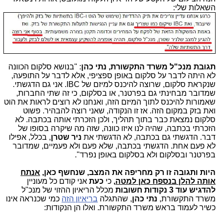
השאלות שלי:
תגובת מנכ"ל משרד התקשורת, נתי כהן
: "בנושא סלקום הכוונה
לא היתה לדבר על סלקום באופן ספציפי, אלא לדבר על התופעה,
שנקראת סלקום, שרוצה להיכנס למיזם של IBC. אני גם הדגשתי.
שמדובר מבחינתי גם בפרטנר, או בסלקום, כי זה שתי החברות,
שאמורות להיכנס לתוך המיזם הזה, ואנחנו לא רוצים לראות את הוט
ואת בזק במקום הזה. אז זו הנקודה, שאני רוצה להבהיר. פשוט
סלקום נמצאת כבר בתוך תהליך, ולכן הזכרתי אותה בכתבה. לא
הזכרתי בכתבה, שהיה לנו איזו כוונה, שזה מה שיקרה בסופו של
דבר. הדגשתי גם בכתבה, לא הדגשתי את
ניר שטרן
, בכלל, אפילו
לא פעם אחת. הדגשתי בכתבה, שלא פעם ולא פעמיים, שמדובר
בפרטנר ובסלקום ולא בסלקום באופן נפרד".
היות ותגובה זו רק מחריפה את המצב, שנחשף כאן,
אנתח
אותה להלן בנספח כאן למטה
,
כי
כעת
אני קודם כל מעוניין
להדגיש עוד 3 נקודות חשובות
מכלל הריאיון ההזוי של מנכ"ל
משרד התקשורת,
נתי כהן
, שהתגלה
בריאיון הזה
כמי שכנראה אינו
כשיר לעמוד בראש משרד התקשורת. ואלו הן הנקודות: