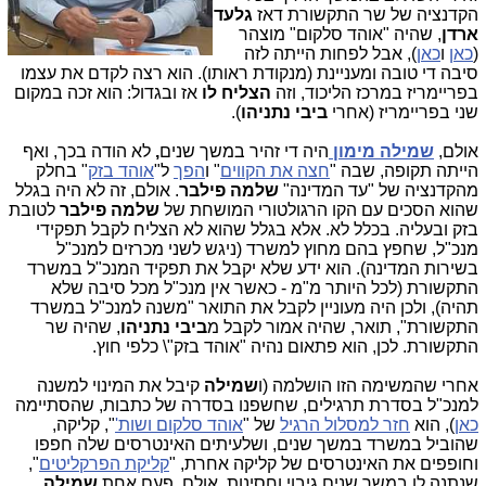
הקדנציה של שר התקשורת דאז
גלעד
ארדן
, שהיה "אוהד סלקום" מוצהר
(
כאן
ו
כאן
), אבל לפחות הייתה לזה
סיבה די טובה ומעניינת (מנקודת ראותו). הוא רצה לקדם את עצמו
בפריימריז במרכז הליכוד, וזה
הצליח לו
אז ובגדול: הוא זכה במקום
שני בפריימריז (אחרי
ביבי נתניהו
).
אולם,
שמילה מימון
היה די זהיר במשך שנים
,
לא הודה בכך, ואף
הייתה תקופה, שבה "
חצה את הקווים
" ו
הפך
ל"
אוהד בזק
" בחלק
מהקדנציה של "עד המדינה"
שלמה פילבר
. אולם, זה לא היה בגלל
שהוא הסכים עם הקו הרגולטורי המושחת של
שלמה פילבר
לטובת
בזק ובעליה. בכלל לא. אלא בגלל שהוא לא הצליח לקבל תפקידי
מנכ"ל, שחפץ בהם מחוץ למשרד (ניגש לשני מכרזים למנכ"ל
בשירות המדינה). הוא ידע שלא יקבל את תפקיד המנכ"ל במשרד
התקשורת (לכל היותר מ"מ - כאשר אין מנכ"ל מכל סיבה שלא
תהיה), ולכן היה מעוניין לקבל את התואר "משנה למנכ"ל במשרד
התקשורת", תואר, שהיה אמור לקבל מ
ביבי נתניהו
, שהיה שר
התקשורת. לכן, הוא פתאום נהיה "אוהד בזק"\ כלפי חוץ.
אחרי שהמשימה הזו הושלמה (ו
שמילה
קיבל את המינוי למשנה
למנכ"ל בסדרת תרגילים, שחשפנו בסדרה של כתבות, שהסתיימה
כאן
), הוא
חזר למסלול הרגיל
של "
אוהד סלקום ושות'
", קליקה,
שהוביל במשרד במשך שנים, ושלעיתים האינטרסים שלה חפפו
וחופפים את האינטרסים של קליקה אחרת, "
קליקת הפרקליטים
",
שנתנה לו במשך שנים גיבוי וחסינות. אולם, פעם אחת
שמילה