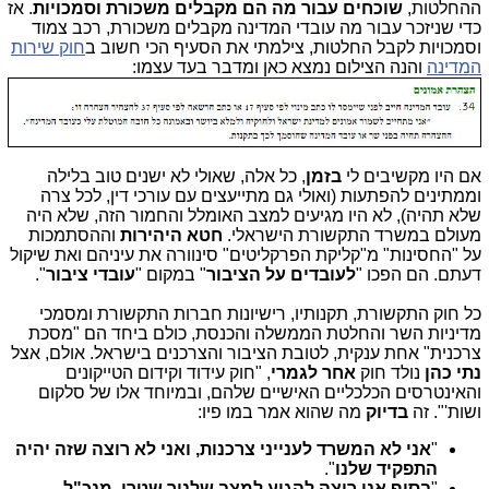
ההחלטות,
שוכחים עבור מה הם מקבלים משכורת וסמכויות
. אז
כדי שניזכר עבור מה עובדי המדינה מקבלים משכורת, רכב צמוד
וסמכויות לקבל החלטות, צילמתי את הסעיף הכי חשוב ב
חוק שירות
המדינה
והנה הצילום נמצא כאן ומדבר בעד עצמו:
אם היו מקשיבים לי
בזמן
, כל אלה, שאולי לא ישנים טוב בלילה
וממתינים להפתעות (ואולי גם מתייעצים עם עורכי דין, לכל צרה
שלא תהיה), לא היו מגיעים למצב האומלל והחמור הזה, שלא היה
מעולם במשרד התקשורת הישראלי.
חטא היהירות
וההסתמכות
על "החסינות" מ"קליקת הפרקליטים" סינוורה את עיניהם ואת שיקול
דעתם. הם הפכו "
לעובדים על הציבור
" במקום "
עובדי ציבור
".
כל חוק התקשורת, תקנותיו, רישיונות חברות התקשורת ומסמכי
מדיניות השר והחלטת הממשלה והכנסת, כולם ביחד הם "מסכת
צרכנית" אחת ענקית, לטובת הציבור והצרכנים בישראל. אולם, אצל
נתי כהן
נולד חוק
אחר לגמרי
, "חוק עידוד וקידום הטייקונים
והאינטרסים הכלכליים האישיים שלהם, ובמיוחד אלו של סלקום
ושות'". זה
בדיוק
מה שהוא אמר במו פיו:
"
אני לא המשרד לענייני צרכנות, ואני לא רוצה שזה יהיה
התפקיד שלנו
".
"
בסוף אני רוצה להגיע למצב שלניר שטרן, מנכ"ל