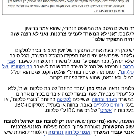
זה משלים היטב את המשפט הנחרץ, שהוא אמר בריאיון
לגלובס: "
אני לא המשרד לענייני צרכנות, ואני לא רוצה שזה
יהיה התפקיד שלנו
".
יש כאן רק בעיה אחת. התפקיד של יועץ מקצועי בכיר לסלקום
(לאחר שיפרוש או יסיים את תפקידו כמנכ"ל המשרד, מכל סיבה
שלא תהיה), כבר
תפוס
ע"י מנכ"ל משרד התקשורת לשעבר,
אבי
ברגר
, ו"הכיסא של מנכ"ל משרד התקשורת לשעבר
בדירקטוריון של
סלקום
", תפוס מזה שנים רבות ע"י
שלמה וקס
, שגם הוא תא"ל
במיל. ולא נראה, שהוא עתיד לפנותו בקרוב.
כלומר: נראה, ש
נתי כהן
"עובד בחינם" לטובת סלקום ושות', ללא
כל "עתיד מבטיח". זאת, בניגוד לכמה עובדים בכירים אחרים
במשרד
בעבר ובהווה
, ששייכים
לקליקה
בהיותם "בוגרי סלקום", או
בעלי
רווחים כלכליים
בעבר, בהווה או בעתיד, מסלקום ו-IBC,
בעקבות ה"
אקזיט
" של רכישת IBC ע"י סלקום.
הטענה, שהוא (
נתי כהן
) עושה זאת
רק לטובת עם ישראל ולטובת
שוק התקשורת
, מעוררת גיחוך, לנוכח פעילותו
האנטי-צרכנית
,
אנטי עובדי המשרד
ו
אנטי כל חוק ונורמה
רגולטורית ואתית שיש