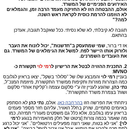
האירועים הפנימיים של המשרד.
אולם, ההבטחה הזו לא החזיקה מעמד הרבה זמן, והגמלאים
לא הוזמנו להרמת כוסית לקראת ראש השנה.
למה?"
תגובה לא קיבלתי, לא שלא נסיתי. ככל שאקבל תגובה, אעדכן
בהתאם.
אז די ברור,
שמי שמתעסק ב"חדשנות", יכול לזנוח את העבר
ולזרוק אותו היישר לפח. למשל את הגימלאים של המשרד
.
גם
את העובדים השמרנים.
2. התכנית ההזויה לבטל את הרישיון ל
רמי לוי
תקשורת כ-
:
MVNO
בעניין
רמי לוי
והמבצע שלו של "סלולר בשקל", יצאו בראיון לגלובס
כמה הצהרות מוזרות ותקיפות ממשרד התקשורת, מיוזמת המנכ"ל,
נתי כהן
, שהונע לעניין זה ע"י סלקום עצמה ו"קליקת אוהדי סלקום
ושות' בצמרת משרד התקשורת".
ניתחתי את הפרשה הזו
בהרחבה כאן
. אולם,
נתי כהן
לא הסתפק
באיומים סתמיים, שזרק בחלל האוויר, עליהם חזר מספר פעמים
בריאיון עימו בגלובס, אלא כלל גם משפטים מעוררי תמיהה, כמו
מה שאמר בכמה צורות [ציטוט של חלק מהאמירות בנוגע ל
רמי
לוי]
: "אני לא בטוח, שאני רוצה מפעילים וירטואליים". "אני יכול כרגע
לתת מכה ולהרוג את היתוש, אבל אני צריך לטפל בביצה". "
אני לא