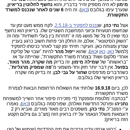
מימון
לא היה מספיק זהיר בדבריו, והוא
נחשף לחלוטין בריאיון
,
שנערך עימו בגלובס (
כאן
). זה היה
6 שנים לאחר שנכנס למשרד
התקשורת
.
אצל
נתי כהן
, ש
נכנס לתפקיד ב-2.5.18,
לקח ממש מעט זמן עד
שנחשפו הטעויות וכיווני המחשבה השגויים שלו. בריאיון הוא נחשף
כמי שאין לו צל של מושג מה זו "תחרות בין בעלי תשתיות" ומה זה
"השוק הסיטונאי". אולם, זה החלק הכי פחות חשוב כרגע בעניין
שנדון ומנותח כאן. העיקר: חזיתי זמן קצר לאחר כניסתו לתפקיד
(למשל
כאן
,
כאן
ו
כאן
), שהוא
ייפול מהר
להיות "שבוי של קליקת
אוהדי סלקום ושות' בצמרת משרד התקשורת", שהייתה עד אז
"בראשותו" של
שמילה מימון
. זה בדיוק
מה שקרה, מהר מאוד,
בפועל
. אין דבר יותר חזק וחד-משמעי מ"
פה שמפיק מרגליות
",
כשהדברים מודפסים
שחור על גבי לבן
. זה בדיוק מה שקרה
בריאיון האישי שלו בגלובס.
לכן, ביום
16.9.18
שלחתי את השאלות הדחופות הבאות לצמרת
משרד התקשורת:
"
בכתבה 'מלטפת ומפנקת' (די מזכירה סיפור אחר השייך למשפחת
נתניהו
ופורטל החדשות וואלה!), שפורסמה בגלובס (
כאן
), נאמרו
ע"י המנכ"ל,
נתי כהן
, משפטים רבים מאוד מוזרים, ואביא רק 2
דוגמאות משלל הנאמר על ידו בראיון הזה (מצ"ב גם צילום הקטע
הזה בריאיון):
'כרגע אנחנו עדיין צריכים את תיק ההדדיות (שימוש של הוט