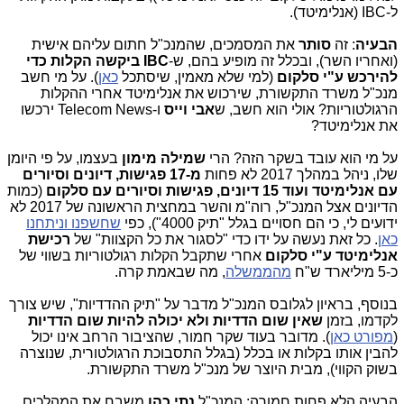
ל-IBC (אנלימיטד).
הבעיה
: זה
סותר
את המסמכים, שהמנכ"ל חתום עליהם אישית
(ואחריו השר), ובכלל זה מופיע בהם, ש-
IBC ביקשה הקלות כדי
להירכש ע"י סלקום
(למי שלא מאמין, שיסתכל
כאן
). על מי חשב
מנכ"ל משרד התקשורת, שירכוש את אנלימיטד אחרי ההקלות
הרגולטוריות? אולי הוא חשב, ש
אבי וייס
ו-Telecom News ירכשו
את אנלימיטד?
על מי הוא עובד בשקר הזה? הרי
שמילה מימון
בעצמו, על פי היומן
שלו, ניהל במהלך 2017 לא פחות
מ-17 פגישות, דיונים וסיורים
עם אנלימיטד ועוד 15 דיונים, פגישות וסיורים עם סלקום
(כמות
הדיונים אצל המנכ"ל, רוה"מ והשר במחצית הראשונה של 2017 לא
ידועים לי, כי הם חסויים בגלל "תיק 4000"), כפי
שחשפנו וניתחנו
כאן
. כל זאת נעשה על ידו כדי "לסגור את כל הקצוות" של
רכישת
אנלימיטד ע"י סלקום
אחרי שתקבל הקלות רגולטוריות בשווי של
כ-5 מיליארד ש"ח
מהממשלה
, מה שבאמת קרה.
בנוסף, בראיון לגלובס המנכ"ל מדבר על "תיק ההדדיות", שיש צורך
לקדמו, בזמן
שאין שום הדדיות ולא יכולה להיות שום הדדיות
(
מפורט כאן
). מדובר בעוד שקר חמור, שהציבור הרחב אינו יכול
להבין אותו בקלות או בכלל (בגלל התסבוכת הרגולטורית, שנוצרה
בשוק הקווי), מבית היוצר של מנכ"ל משרד התקשורת.
הבעיה הלא פחות חמורה: המנכ"ל
נתי כהן
משבח את המהלכים