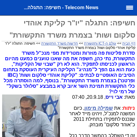
Telecom News - חשיפה: התגלה...
חשיפה: התגלה "יו"ר קליקת אוהדי
סלקום ושות' בצמרת משרד התקשורת"
דף הבית
>>
עולם ה-ICT ותקשורת
>>
חדשות משרד התקשורת
>> חשיפה: התגלה "יו"ר
קליקת אוהדי סלקום ושות' בצמרת משרד התקשורת"
סדרת פליטות פה מוזרות ומטרידות מפי מנכ"ל משרד
התקשורת, נתי כהן, חשפה את מה שאנו טוענים כמעט מהיום
הראשון לכניסתו לתפקיד. הוא לא רק "שבוי של הקליקות",
כעת הוא גם הפך ל"מנהיג" הקליקה העיקרית העוסקת בתחום
הסיבים האופטיים לבתים: "קליקת אוהדי סלקום ושות' (IBC
ופרטנר) בצמרת משרד התקשורת". בנוסף, למה הוסתרה מכל
כלי התקשורת תמיכת השר איוב קרא במבצע "סלולר בשקל"
של רמי לוי?
מאת:
אבי וייס
, 20.9.18, 07:40
ניתוח
: את
שמילה מימון
, כיום
המשנה למנכ"ל, זיהינו מייד לאחר
שנכנס לתפקידו בתחילת 2011
כ"אוהד סלקום" מובהק.
זה די השתלב בהמשך הדרך בכל