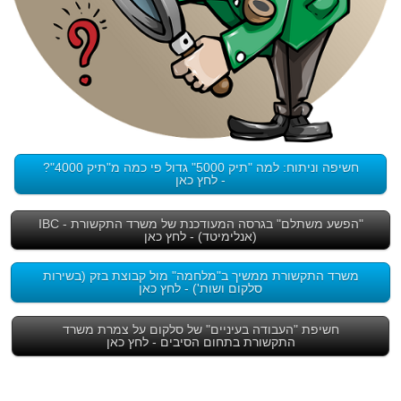
חשיפה וניתוח: למה "תיק 5000" גדול פי כמה מ"תיק 4000"?
- לחץ כאן
"הפשע משתלם" בגרסה המעודכנת של משרד התקשורת - IBC
(אנלימיטד) - לחץ כאן
משרד התקשורת ממשיך ב"מלחמה" מול קבוצת בזק (בשירות
סלקום ושות') - לחץ כאן
חשיפת "העבודה בעיניים" של סלקום על צמרת משרד
התקשורת בתחום הסיבים - לחץ כאן