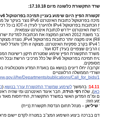
 התקשורת כלשונה מיום 17.10.18:
שורת הפיץ היום שימוע בעניין תמיכה בפרוטוקול
IPv6
.
יכה בפרוטוקול כתובות האינטרנט
IPv6
נוצר בעיקר על מנת לפתור
 הכתובות בפרוטוקול
IPv4
ולהיערך לעידן ה-
IOT
בו כל רכיב
רשת האינטרנט יידרש לכתובת אינטרנט עצמאית.
מאחר שכבר משנת 2012 הארגון המקצה את הכתובות למדינת ישראל
(R
אינו מקצה יותר כתובות בפרוטוקול
,IPv4
נוצרה מצוקת כתובות
ל
IPv4
בקרב ספקיות האינטרנט, מצוקה זו תלך ותגדל לאור
הרבים שצפויים בעידן
IOT
ועוד.
משרד התקשורת הפיץ שימוע שמטרתו תיקון רישיונות המפעילים על
יח תמיכה בפרוטוקול
IPv6
של כלל מרכיבי הרשת ובכל השירותים
סופקים.
רובה יחלו דיונים בנושא גם בוועדת המדע והטכנולוגיה בכנסת
שרדי הממשלה הרלוונטיים
https://www.gov.il/he/Departments/publications/Call_for_bids
: בהמשך
לשימוע שמשרד התקשורת עורך בנושא
(
כמנותח
אן
), שלח
רפי הוידה
, חבר איגוד האינטרנט ומי שהיה ראש אגף
 ומ"מ המדען האשי במשרד התקשורת, התייחסות מאוד מעניינת
וע הזה:
שיליאן
– מנהל תחום הנדסת תקשורת (נייח)
קדם בברכה ביצוע השימוע המצ''ב במטרה לקדם יישום פרוטוקול