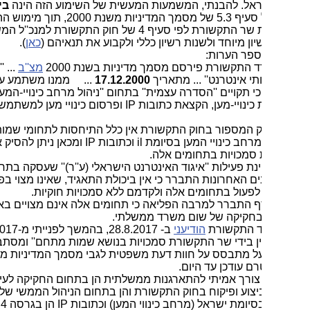
ביטול
של סעיף 5.3 של מסמך המדיניות משנת 2000, תוך מימוש ההאצלה
של סמכות שר התקשורת לפי סעיף 4 של חוק התקשורת למנכ''ל המשרד -
ון מיוחד ולשנות רשיון כללי ולקבוע את תנאיהם (
כאן
).
ספר הערות:
מצ''ב
... ''מדיניות
תי אינטרנט'' ... מתאריך
17.12.2000
... ממנו משתמע על פי
עיף 5.3 כי תקויים ''הסדרה עצמית'' בתחום ''ניהול מרחב כינויי-המען בסיומת
.il ,הקצאת כינויי-מען, הקצאת כתובות IP ופרסום כינויי מען למשתמשים בארץ
רק המספור בחוק התקשורת אין כלל התיחסות לתחומי שמות
המתחם (מרחב כינויי המען בסיומת il וכתובות IP ומכאן ניתן להסיק אין לשר
סמכויות בתחומים אלה.
ינת פעילות ''איגוד האינטרנט הישראלי (ע''ר)'' שעסקה בתחומים
השנים האחרונות התברר כי אין ביכולת התאגיד, שאינו מצוי בפיקוח
פעול בתחומים אלה ולקדמם ללא סמכויות חוקיות.
סף התברר למרבה הפליאה כי תחומים אלה אינם מצויים באחריות
חקיקה של שום משרד ממשלתי.
הודיעני
ב- 28.8.2017, בהמשך לפנייתי מ-29.7.2017,
 אין בידי שר התקשורת סמכויות בנושא שמות מתחם'' ומסתבר כי
על מתבסס על חוות דעת משפטית לגבי מסמך המדיניות משנת
ם צורך אמיתי להתארגנות ממשלתית הן בתחום החקיקה לעיגון
יצוע ופיקוח בחוק התקשורת והן בתחום הניהול הממשי של שמות
המתחם בסיומת ישראל (מרחב כינווי המען) וכתובות IP הן בגרסה 4 והן