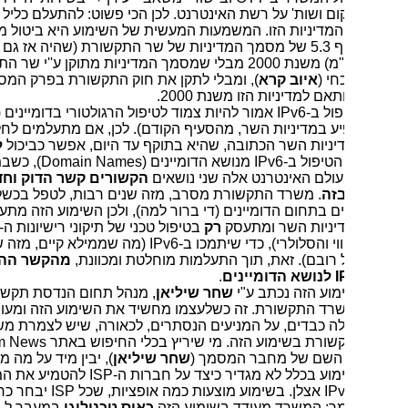
ם ושות' על רשת האינטרנט. לכן הכי פשוט: להתעלם כליל מקיומה
המדיניות הזו. המשמעות המעשית של השימוע היא ביטול מעשי של
סעיף 5.3 של מסמך המדיניות של שר התקשורת (שהיה אז גם סגן
רוה"מ) משנת 2000 מבלי שמסמך המדיניות מתוקן ע''י שר התקשורת
חי (
איוב קרא
), ומבלי לתקן את חוק התקשורת בפרק המספור, פרק
אם למדיניות הזו משנת 2000.
ול ב-
IPv6
אמור להיות צמוד לטיפול הרגולטורי בדומיינים (כך זה
ע במדיניות השר, מהסעיף הקודם). לכן, אם מתעלמים לחלוטין
ניות השר הכתובה, שהיא בתוקף עד היום, אפשר כביכול
להפריד
טיפול ב-
IPv6
מנושא הדומיינים (
Domain Names
), כשבמציאות
עולם האינטרנט אלה שני נושאים
הקשורים קשר הדוק וחד-ערכי
בזה
. משרד התקשורת מסרב, מזה שנים רבות, לטפל בכשל השוק
ם בתחום הדומיינים (די ברור למה), ולכן השימוע הזה מתעלם
יניות השר ומתעסק
רק
בטיפול טכני של תיקוני רישיונות ה-
ISP
וי והסלולרי), כדי שיתמכו ב-
IPv6
(מה שממילא קיים, מזה שנים,
רובם). זאת, תוך התעלמות מוחלטת ומכוונת,
מהקשר ההדוק בין
I
לנושא הדומיינים
.
וע הזה נכתב ע"י
שחר שיליאן
, מנהל תחום הנדסת תקשורת (נייח)
רד התקשורת. זה כשלעצמו מחשיד את השימוע הזה ומעורר סימני
ה כבדים, על המניעים הנסתרים, לכאורה, שיש לצמרת משרד
שורת בשימוע הזה. מי שיריץ בכלי החיפוש באתר
Telecom News
השם של מחבר המסמך (
שחר שיליאן
), יבין מיד על מה מדובר.
וע בכלל לא מגדיר כיצד על חברות ה-
ISP
להטמיע את המעבר
IP
אצלן. בשימוע מוצעות כמה אופציות, שכל
ISP
יבחר כרצונו.
מר: המשרד מעודד בשימוע הזה
כאוס טכנולוגי
במעבר ל-
IPv6
, אם