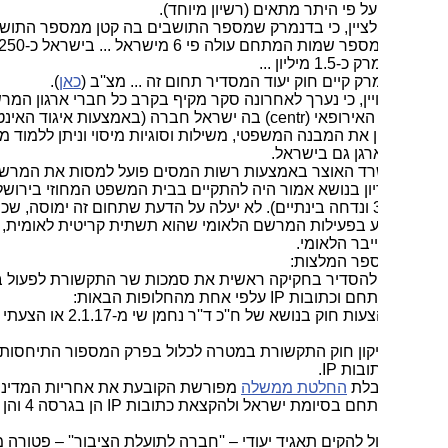
י לציין, כי בדנמרק שמספר התושבים בה קטן ממספר התושבים
בישראל, מספר שמות המתחם עולה פי 6 מישראל ... בישראל כ-250 אלף
 מיליון ...
כאן
).
יצויין, כי נערך לאחרונה סקר מקיף בקרב כל חברי ארגון המרשמים
הלאומיים האירופאי (centr) בה ישראל חברה (באמצעות איגוד האינטרנט).
את המבנה המשפטי, משילות וסוגיות מיסוי וניתן ללמוד ממנו כיצד
רגן גם בישראל.
משרד האוצר באמצעות רשות המסים פועל למסות את המרשם
יון בנושא אמור היה להתקיים בבית המשפט המחוזי בירושלים
ב-3.10.18 ונדחה בינתיים). לא יעלה על הדעת שתחום זה ימוסה, שכן מיסוי
ע בפעילות המרשם הלאומי שהוא תשתית קריטית לאומית, בפיקוח
בר הלאומי.
ספר המלצות:
וי להסדיר בחקיקה ראשית את סמכות שר התקשורת לפעול בתחום
IP עלפי אחת מהחלופות הבאות:
א) הצעות חוק בנושא של ח''כ ד''ר נחמן שי מ-2.1.17 או הצעתי המצ''ב
 חוק התקשורת במטרה לכלול בפרק המספור התיחסות לשמות
ות IP.
לת
החלטת ממשלה
מפורשת הקובעת את אחריות המדינה לתחום
שמות המתחם בסיומת ישראל ולהקצאת כתובות IP הן בגרסה 4 והן בגרסה
ול להקים תאגיד יעודי – ''חברה לתועלת הציבור'' – פטורה ממס