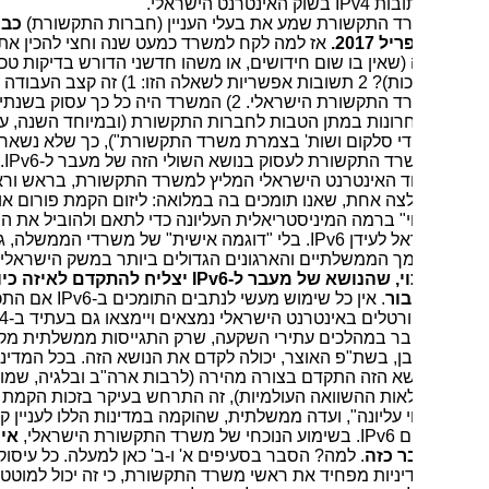
ובות
IPv4
בשוק האינטרנט הישראלי.
ד התקשורת שמע את בעלי העניין (חברות התקשורת)
כבר
ל 2017.
אז למה לקח למשרד כמעט שנה וחצי להכין את השימוע
(שאין בו שום חידושים, או משהו חדשני הדורש בדיקות טכניות
ארוכות)? 2 תשובות אפשריות לשאלה הזו: 1) זה קצב העבודה הרגיל של
משרד התקשורת הישראלי. 2) המשרד היה כל כך עסוק בשנתיים
רונות במתן הטבות לחברות התקשורת (ובמיוחד השנה, ע"י "קליקת
די סלקום ושות' בצמרת משרד התקשורת"), כך שלא נשאר זמן
רד התקשורת לעסוק בנושא השולי הזה של מעבר ל-
IPv6
.
וד האינטרנט הישראלי המליץ למשרד התקשורת, בראש וראשונה,
ה אחת, שאנו תומכים בה במלואה: ליזום הקמת פורום או "ועדת
י" ברמה המיניסטריאלית העליונה כדי לתאם ולהוביל את המעבר של
אל לעידן
IPv6
. בלי "דוגמה אישית" של משרדי הממשלה, גופי
ך הממשלתיים והארגונים הגדולים ביותר במשק הישראלי,
אין כל
וי, שהנושא של מעבר ל-
IPv6
יצליח להתקדם לאיזה כיוון מועיל
בור
. אין כל שימוש מעשי לנתבים התומכים ב-
IPv6
אם התכנים
רטלים באינטרנט הישראלי נמצאים ויימצאו גם בעתיד ב-
IPv4
.
בר במהלכים עתירי השקעה, שרק התגייסות ממשלתית מקיפה,
ן, בשת"פ האוצר, יכולה לקדם את הנושא הזה. בכל המדינות בהן
שא הזה התקדם בצורה מהירה (לרבות ארה"ב ובלגיה, שמובילות את
אות ההשוואה העולמיות), זה התרחש בעיקר בזכות הקמת "ועדת
י עליונה", ועדה ממשלתית, שהוקמה במדינות הללו לעניין קידום
ום
IPv6
. בשימוע הנוכחי של משרד התקשורת הישראלי,
אין זכר
ר כזה
. למה? הסבר בסעיפים א' ו-ב' כאן למעלה. כל עיסוק
ניות מפחיד את ראשי משרד התקשורת, כי זה יכול למוטט את כל