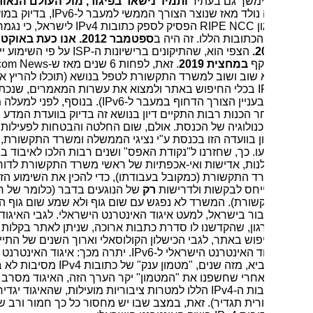
יימשך גם בעתיד
ותמיד נישאר בפיגור, מול העולם הנאור
. הפיגור
נולד מאז שנוצר הצורך הממשי למעבר ל-
IPv6
, בדיוק במועד, שבו
ן
RIPE NCC
הפסיק לספק כתובות
IPv4
לישראל, כי נגמר המלאי
כתובות הללו. זה היה ב
ספטמבר 2012. אנו כעת באוקטובר
2
הצפי הוא, שהתיקונים ברישיונות ה-
ISP
על פי השימוע ייכנסו
קף
במחצית 2019
. זאת, לפחות 6 שנים מאז ש-
Telecom News
 שוב ושוב למשרד התקשורת לטפל בנושא (תוכלו להריץ את המילה
I
בכלי החיפוש באתר ולמצוא את עשרות המאמרים, שנכתבו באתר
בעניין הצורך הדחוף במעבר ל-
IPv6
). בנוסף, לפני למעלה מ-4 שנים
 הכנות רבות התקיים דיון בנושא זה בדיוק בוועדת המדע
נולוגיה של הכנסת. אולם, שום החלטה והבטחות לפעילות, שנאמרו
ן בוועדה הזו בכנסת ע"י נציגי הממשלה ומשרד התקשורת, לא
ו. כך, שחזרנו ל"נקודת האפס" ושנים רבות הלכו לאיבוד בגלל
נות, אדישות ואי-אכפתיות של ראשי משרד התקשורת לדורותיהם.
 התקשורת (כמקובל בעבודתו), כדי להכין את השימוע הזה,
יחס לבקשות ולדרישות
רק
של הנוגעים בדבר (כלומר של חברות
שורת). המשרד לא נפגש עם שום גוף ולא שמע שום גוף המייצג את
ור בישראל, למעט איגוד האינטרנט הישראלי. לגבי האיגוד, מדובר
ון, שהקדשנו לו סדרת כתבות ארוכה, שניתן לאתר בקלות בכלי
וש באתר, לגבי הכישלון הקולוסאלי וארוך השנים של התייחסות
ד האינטרנט הישראלי ל-
IPv6
. יתרה מכך: איגוד האינטרנט הישראלי
א, מזה שנים, "מטמון ענק" של כתובות
IPv4
מסיבות לא ברורות.
אחרי שחשפנו את "המטמון" יקר הערך הזה, האיגוד מסרב לנפק את
ות ה-
IPv4
הללו למטרות ציבוריות מועילות, שהאיגוד יגדיר (או ועדה
רית תגדיר). זאת, במצב שבו יש מחסור כל כך חמור ורב שנים