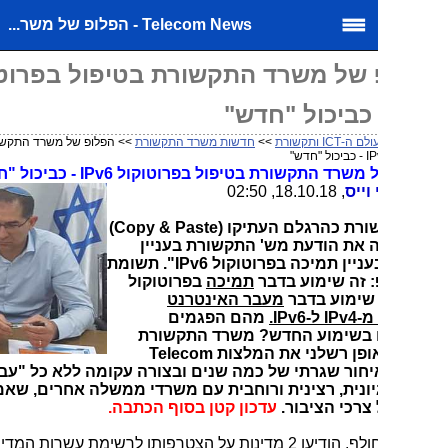
Telecom News - הפלופ של משר...
 של משרד התקשורת בטיפול בפרוטוקול
ולם ה-ICT ותקשורת
>>
חדשות משרד התקשורת
>> הפלופ של משרד התקשורת בטיפול
 משרד התקשורת בטיפול בפרוטוקול
IPv6
- כביכול "חדש"
וייס
, 18.10.18, 02:50
ורת כהרגלם העתיקו (
Copy & Paste
)
 את הודעת מש' התקשורת בעניין
עניין תמיכה בפרוטוקול
IPv6
". תשומת
: זה שימוע בדבר
תמיכה
בפרוטוקול
שימוע בדבר
מעבר האינטרנט
מ-
IPv4
ל-
IPv6
.
מהם הפגמים
 בשימוע החדש? משרד התקשורת
פן רשלני את המלצות
Telecom
חור שגרתי של כמה שנים ובצורה עקומה ללא כל "עבודת
ונית, רצינית ורוחבית עם משרדי ממשלה אחרים, שאמורה
צרכי הציבור.
עדכון קטן בסוף הכתבה.
בשבוע החולף, הודיעו 2 מדינות על הצטרפותן לרשימת עשרות המדינות שכבר