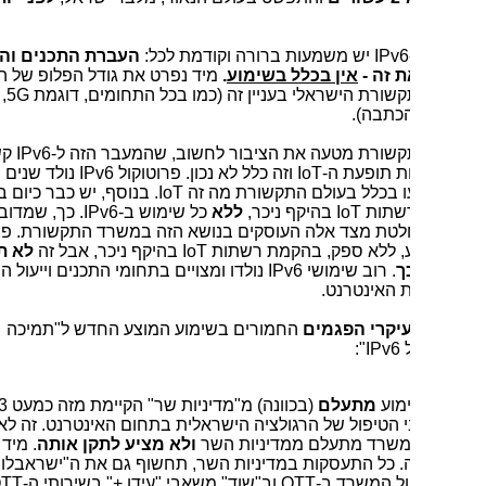
IPv6
יש משמעות ברורה וקודמת לכל:
העברת התכנים והפורטלים
ת זה -
אין בכלל בשימוע
.
מיד נפרט את גודל הפלופ של התנהלות
ורת הישראלי בעניין זה (כמו בכל התחומים, דוגמת
5G
, שציינו
כתבה).
שורת מטעה את הציבור לחשוב, שהמעבר הזה ל-
IPv6
קשור
 תופעת ה-
IoT
וזה כלל לא נכון. פרוטוקול
IPv6
נולד שנים רבות
ו בכלל בעולם התקשורת מה זה
IoT
. בנוסף, יש כבר כיום בעולם וגם
רשתות
IoT
בהיקף ניכר,
ללא
כל שימוש ב-
IPv6
. כך, שמדובר באי
לטת מצד אלה העוסקים בנושא הזה במשרד התקשורת. פרוטוקול
ע, ללא ספק, בהקמת רשתות
IoT
בהיקף ניכר, אבל זה
לא תנאי
ך
. רוב שימושי
IPv6
נולדו ומצויים בתחומי התכנים וייעול התעבורה
ת האינטרנט.
יקרי הפגמים
החמורים בשימוע המוצע החדש ל"תמיכה
ל
IPv6
":
מוע
מתעלם
(בכוונה) מ"מדיניות שר" הקיימת מזה כמעט 3 עשורים,
 הטיפול של הרגולציה הישראלית בתחום האינטרנט. זה לא מקרי,
שרד מתעלם ממדיניות השר
ולא מציע לתקן אותה
. מיד תבינו
. כל התעסקות במדיניות השר, תחשוף גם את ה"ישראבלוף" של
ול המשרד ב-
OTT
וב"שוד" משאבי "עידן +" בשירותי ה-
OTT
של