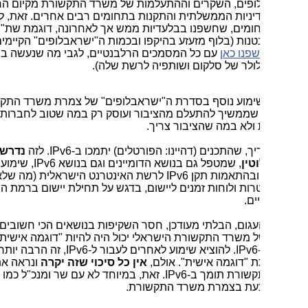
ופים, השקרים וההתעלמות של משרד התקשורת מקיום החוק,
יניות הממשלתית והתקנות בתחומים רבים אחרים. זאת, לרבות
ומים, שחשפנו בבלעדיות ממש אך לאחרונה, דוגמת שת"פ
נות (בלוף מזעזע בהיקפו ובכמות ה"ישראבלופים" הקיימים בו,
פנו כאן
עם כל המסמכים הרלבנטיים, לגבי מה שנעשה ברשת
ולר של סלקום ושותפיה לרשת שלה).
ימוע נוסף בסדרת ה"ישראבלופים" של צמרת משרד התקשורת
 שממשיך להתעלם מהציבור ועוסק רק במה שטוב לחברות
לא במה שהציבור צריך.
יך, שהתכנים (דהיינו: הפורטלים) יתמכו ב-
IPv6
. לזה
נדרש שימוע
טין
, שמטפל גם בנושא הדומיינים וגם בנושא
IPv6
, שימוע המטפל
ובהתאמות תקן
IPv6
לרשת האינטרנט הישראלית (מה שלא נעשה)
רות ולוחות זמנים ליישום, בדגש על תחילת יישום ברמת הפורטלים
ם.
גום, הבלתי מעודכן, חסר השקיפות בנושאים הכי חשובים והפגום
ל משרד התקשורת הישראלי יכול היה להיות "דוגמה אישית" כמוביל
IPv6
. להוציא שימוע לאחרים לעבור ל-
IPv6
, זה הרבה יותר קל
"דוגמה אישית". אולם,
אין כל סיכוי שזה יקרה
ונראה את אתר
שורת תומך ב-
IPv6
. זאת, במיוחד לא עם שר ומנכ"ל כמו אלה
כעת בצמרת משרד התקשורת.