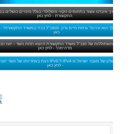
יך איבדנו עשור בתחומים הקווי והסלולרי בגלל מינויים כושלים במש'
התקשורת - לחץ כאן
ך הוא עירום" גרסת חיים גרון, סמנכ"ל בכיר במשרד התקשורת! - לחץ
כאן
שתוללות של מנכ"ל משרד התקשורת היוצא תחת השר - יועז הנדל,
מדהימה! - לחץ כאן
הכישלון של מעבר ישראל מ-IPv4 ל-IPv6 כעת באחריותו של השר יועז הנדל
- לחץ כאן