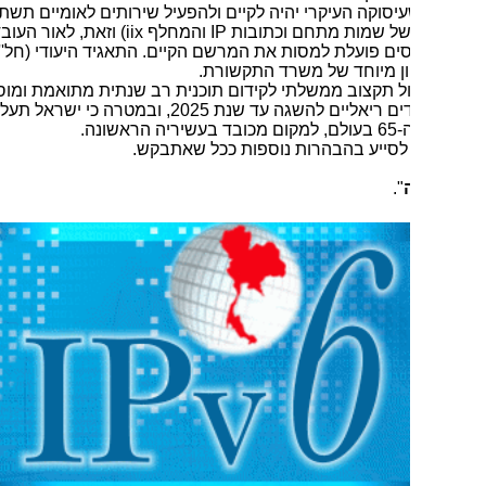
יסוקה העיקרי יהיה לקיים ולהפעיל שירותים לאומיים תשתיתיים
(המרשם של שמות מתחם וכתובות IP והמחלף iix) וזאת, לאור העובדה כי
ם פועלת למסות את המרשם הקיים. התאגיד היעודי (חל''צ) יפעל
ון מיוחד של משרד התקשורת.
קול תקצוב ממשלתי לקידום תוכנית רב שנתית מתואמת ומוסכמת תוך
קביעת יעדים ריאליים להשגה עד שנת 2025, ובמטרה כי ישראל תעלה
ראשונה.
לסייע בהבהרות נוספות ככל שאתבקש.
".