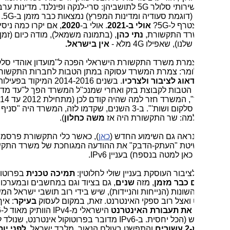
ירותי סלולר
5G
לתושביהן: סרי-לנקה ופינלנד. מדינות ערב
(דוגמת סעודיה ומדינות המפרץ) נמצאות כבר מזמן ב-
5G
. מתי
טרף ל-
G
5?
אולי ב-2021
. אולי ב-
2020
, אם יקרו כמה ניסים. גם
רד התקשורת,
נתי כהן
, (בתמונה משמאל), מודה כיום (זמן רב אחרי
לנו), שאפילו
G
4 מלא -
אין בישראל.
מרת משרד התקשורת הישראלי הפכה ל"מועדון אוהדי סלקום
כלומר: צמרת המשרד עסוקה במתן הטבות לחברות התקשורת,
וג לציבור ולצרכיו
. בשנים 2014-2016 המיקוד בפעילות המשרד
הטבות לקבוצת בזק ואחרי שמנכ"ל המשרד הפך ל"עד מדינה"
ו"התפוטר", המשרד חזר למה שהיה קודם לכן (מתחילת 2012 עד 2014):
"סניף של סלקום ושות'". ב-3 השנים, שקדמו לזה, המשרד היה "סניף של הוט"
למה: שר התקשורת היה אז
משה כחלון
).
נראה גם השימוע החדש (
כאן
), כאשר כלי התקשורת פרסמו ללא כל
יטת "העתק-הדבק" את ההודעה המגוחכת של משרד התקשורת
אן למטה בנספח) בעניין
IPv6
.
ציבור העוסקת בעניין שולי לחלוטין:
תמיכה טכנית
בפרוטוקול
IPv6
,
 כבר מזמן
, מזה
שנים
, גם בציוד וגם במחשבים ובמערכות
ונות (הנייחות והניידות), שיש בידי רוב תושבי ישראל המשתמשים
ואצל רוב ספקי האינטרנט. זאת, במקום לעסוק
בעיקר
: איך
את תעבורת האינטרנט
הישראלי מ-
IPv4
הוותיק מאוד ל-
IPv6
 (הכל יחסית. ב-
IPv6
מדובר בפרוטוקול אינטרנט, שנולד לפני
ים
והתפשט בעולם הנאור, מלבד ישראל,
לפני יותר