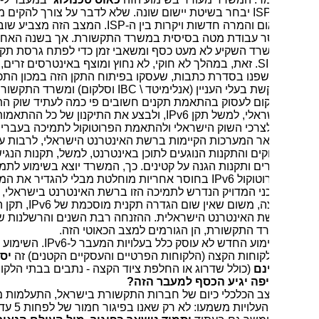
IS
יבחר בשיטת יישום שונה. שלא לדבר על צורך להקים מערכות
ם והמרה חדשות ויקרות בין ה-
ISP
. המצב הזה מצביע שוב על
ר עבודת מטה בסיסית במשרד התקשורת. אך בשנה האחרונה,
רד השקיע לא מעט כסף ומשאבי זמן כדי לפתח גרסת תקן ישראלי
S
. זאת, במהלך לא חוקי, לא נחוץ ומוצף באינטרסים זרים, כפי
פנו בסדרת כתבות, שעסקו בפיתוח התקן הזה במכון התכנים,
ת בעלי העניין (אנלימיטד \
IBC
וסלקום) ומשרד התקשורת. זאת,
ום לעסוק בהתאמת תקנים חשובים פי כמה לעתיד שוק התקשורת
ראלי, למשל תקן
IPv6
, ולבצע את התיקנון של כל ההתאמות של תקן
לצרכי השוק הישראלי ולהתאמת הפרוטוקול לתמיכה בעברית ותמיכה
ר המערכות הקיימות ברשת האינטרנט הישראלי, לרבות עדכון כל
ים והתקנות הנוגעים לתוכן באינטרנט, למשל, תקנות הנגישות של
ם ותקנות הגנה על קטינים. כך, המשרד יוצא בשימוע לתמיכה
וטוקול
IPv6
בחוסר אחריות מוחלטת מבלי להגדיר את המפרט
ני המדויק הנדרש לתמיכה הזו ברשת האינטרנט בישראלי, קצה
ה, משום שאין שום הגדרה תקנית מוסכמת של
IPv6
, תקן המותאם
ת האינטרנט הישראלית. ההזנחה רבת השנים והרשלנות של ראשי
ד התקשורת, הן הגורמים למצב הכאוטי הזה.
מוע החדש לא עוסק כלל בעלויות המעבר ל-
IPv6
. השימוע מגדיר,
קוחות הקצה (הלקוחות הפרטיים והעסקיים הקטנים) זה
יסופק
נם
(כולל שדרוג או החלפת ציוד הקצה - נתבים בבתי הלקוחות).
אז
פה יגיע הכסף למעבר הזה?
ב הכלכלי כיום של חברות התקשורת בישראל, התעלמות מהסעיף
של העלויות משמעו: לא רק שאנו בפיגור חמור של לפחות 5 עד 6 שנים,