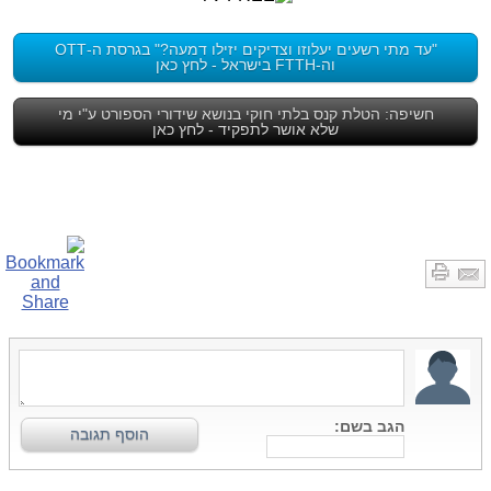
"עד מתי רשעים יעלוזו וצדיקים יזילו דמעה?" בגרסת ה-OTT
וה-FTTH בישראל - לחץ כאן
חשיפה: הטלת קנס בלתי חוקי בנושא שידורי הספורט ע"י מי
שלא אושר לתפקיד - לחץ כאן