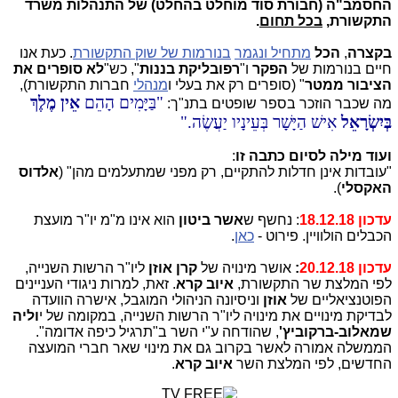
החסמב"ה (חבורת סוד מוחלט בהחלט) של התנהלות משרד
התקשורת,
בכל תחום
.
בקצרה
,
הכל
מתחיל ונגמר
בנורמות של שוק התקשורת
. כעת אנו
חיים בנורמות של
הפקר
ו"
רפובליקת בננות
", כש"
לא סופרים את
הציבור ממטר
" (סופרים רק את בעלי ו
מנהלי
חברות התקשורת),
בַּיָּמִים הָהֵם
אֵין מֶלֶךְ
מה שכבר הוזכר בספר שופטים בתנ"ך:
בְּיִשְׂרָאֵל
אִישׁ הַיָּשָׁר בְּעֵינָיו יַעֲשֶׂה.
ועוד מילה לסיום כתבה זו
:
"עובדות אינן חדלות להתקיים, רק מפני שמתעלמים מהן" (
אלדוס
האקסלי
).
עדכון 18.12.18
: נחשף ש
אשר
ביטון
הוא אינו מ"מ יו"ר מועצת
הכבלים הולוויין. פירוט -
כאן
.
עדכון 20.12.18
:
אושר מינויה של
קרן אוזן
ליו"ר הרשות השנייה,
לפי המלצת שר התקשורת,
איוב קרא
. זאת, למרות ניגודי העניינים
הפוטנציאליים של
אוזן
וניסיונה הניהולי המוגבל, אישרה הוועדה
לבדיקת מינויים את מינויה ליו"ר הרשות השנייה, במקומה של י
וליה
שמאלוב-ברקוביץ'
, שהודחה ע"י השר ב"תרגיל כיפה אדומה".
הממשלה אמורה לאשר בקרוב גם את מינוי שאר חברי המועצה
החדשים, לפי המלצת השר
איוב קרא
.