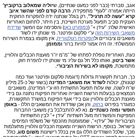
אגב, סברתי (כבר לפני כמעט שנתיים), ש
יוליה שמאלוב ברקוביץ'
הייתה אמורה "לעוף" מתפקידה,
הרבה קודם לפני שהשר איוב
קרא "עשה לה תרגיל"
, רק בגלל שנתנה ידה להפקרות החוקית
הענקית סביב תפעול מערכת השייכת, בין היתר, לתחום האחריות
האישית שלה: "עידן +" (
כמפורט כאן
) והסכימה עם המשך
שדידת
משאבי השירות הזה
ע"י סלקום ופרטנר. מי שנותן ידו לשוד
משאבים ציבוריים ול
הפקרות רגולטורית
, אין מקומו בצמרת השירות
הממשלתי. זה היה אמור להיות ברור
וממזמן
.
כעת, האחריות נופלת לפתחו של "מ"מ יו"ר מועצת הכבלים והלוויין,
אשר ביטון
, ואותו כלל חל גם עליו: מי שנותן ידו להפרת חוק
מתמשכת,
מקומו לא בשירות הציבורי.
כך, חברות תקשורת גדולות (דוגמת סלקום ופרטנר ועוד כמה
קטנות), יכולות
לשדוד את משאבי המדינה
(בשווי של כ-25 מיליון
ש"ח לשנה, שזו עלות תפעול התשתית הזו ע"י המדינה), משאבים
הנמצאים בבעלות הרשות השנייה ואחריות הפיקוח נתונה גם בידי
מועצת הכבלים והלוויין וגם בידי אגף הפיקוח במשרד התקשורת,
כמוגדר בפירוט
בחוק
, והן אכן שודדות את המשאבים הללו -
באופן
חופשי ומזה כשנתיים
. נא לא להתבלבל בין משאבי החברות
המפיקות והמשדרות מעל תשתיות "עידן +" לבין התשתיות
הציבוריות של "עידן+", שממומנות מהכסף של משלמי המיסים
בישראל. בנוסף, הרשות השנייה ומועצת הכבלים והלוויין מתעלמות
מכך, שלכל השודדים הללו גם אין בכלל רישיונות
משום סוג
, כולל