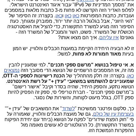
את "מסמך המדיניות של IPv6" עבור איגוד האינטרנט הישראלי.
לפלופ האדיר הזה הקדשנו לא פחות מ-3 כתבות מלאות במסמכים
ועובדות, כתבות המפורטות
כאן
כאן
ו
כאן
. בקצרה: זה הסיפור של
"האי היווני", אבל בגלגול הרבה יותר ירוד, מפוברק ומגוחך. כעת
הסיפור הזה מגיע למשרד התקשורת, כדי להציל את האסטרטגיה
הכושלת של המשרד. פשוט, השר והמנכ"ל של המשרד הזה -
גאונים!
אין עליהם
. איך הם מצאו אותו?
זו לא הבעיה היחידה הקיימת במועצת הכבלים והלוויין. יש המון
בעיות
מאוד חמורות לא פחות
, למשל:
א
.
אי טיפול בנושא "מרשם ספקי תכנים"
. למי שמעוניין להבין
מה זה, אז המסמכים הרשמיים של הנושא הדי מסובך הזה
נמצאים
כאן
. בקצרה: זה חלק מהתהליך של
הכנת רישיונות לספקי ה-OTT,
שמעוניינים להשתמש במשאבי "עידן +" על רשת האינטרנט.
הנושא נתקע, והספק היחיד, שהיה בסדר וקיבל "אישור רישום"
ב"מרשם ספקי תכנים" - חברת טריפלי סי, ספק זה הפסיק להיות
ספק OTT, בגלל מיעוט לקוחות, והשירות שלו נסגר.
כך, סלקום ופרטנר ממשיכות "
לשדוד
" את המשאבים של "עידן +""
בעצימת עין של כולם
, גם של מועצת הכבלים והלוויין, שאמורה על
פי "חוק הפצת שידורים" לפקח על הנושא (ביחד עם יחידת הפיקוח
במשרד התקשורת). כל הרגולטורים לא עושים מאומה מול
ההפקרות הנמשכת הזו.