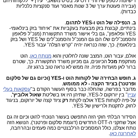
רישיונות לספק שירותי OTT על בסיס משאבי "עידן +" ללקוחותיהם
(עבירה פעוטת ערך של 3 שנות מאסר ועוד סנקציות כלכליות
כבדות).
ב. הנפילה של הוט ו-YES לתהום
.
בינתיים, קבוצת בזק מבצעת בעקביות את "איחוד בזק בינלאומי-
YES ופלאפון", גם בלי אישור משרד התקשורת (מנכ"ל פלאפון
והסמנכ"לים שלו הם גם המנכ"ל והסמנכ"לים של YES ושל בזק
בינלאומי). כך, שזה כנראה יהיה "קרש הצלה" עבור YES.
אולם, עבור הוט, המצב שונה לחלוטין והוא
מנותח כאן
. הוט
מותקפת
מכל
הכיוונים, גם מכיוון משרד התקשורת. כך, שטרם
ברור לאן מועדות פניה. זה ממש לא נראה טוב ברגע זה.
ג. חופש הבחירה של לקוחות הוט ו-YES (וכיום גם של סלקום
ופרטנר) בציוד הקצה - לא ממומש.
מדובר בפרשה, שהחלה כבר בסוף העשור הקודם ב"
עסקאות בעלי
עניין
" בין יורוקום ל-YES, שתיהן היו אז בשליטת
שאול אלוביץ'
,
על-פיה לקוחות YES אולצו לקחת
רק
ציוד קצה של יורוקום, בניגוד
לחוק, לתקנות ולרישיון של YES.
הסידור הבלתי חוקי הזה התפשט בעשור הנוכחי להוט וכיום זה גם
אצל שחקני ה-OTT החדשים (דוגמת סלקום ופרטנר). הנושא הזה
נותח אצלנו, כולל המסמכים הרלבנטיים כמה פעמים ובהרחבה,
לאחרונה כאן
.