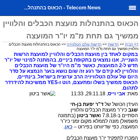
Telecom News - הכאוס בהתנהל...
הכאוס בהתנהלות מועצת הכבלים והלוויין
ממשיך גם תחת מ"מ יו"ר המועצה
דף הבית
>>
חדשות
>>
חדשות עולם הטלוויזיה
>> הכאוס בהתנהלות מועצת הכבלים
והלוויין ממשיך גם תחת מ"מ יו"ר המועצה
במקום לאחד בין מועצת הכבלים והלוויין למועצת הרשות
השנייה, אנו נמצאים בתקופת ביניים, בהמתנה למינוי של יו"ר
חדש ל-2 המועצות, כאשר מ"מ היו"ר של מועצת הכבלים
והלוויין לא קידם עד רגע זה שום נושא בוער הנמצא על סדר
היום של עולם הטלוויזיה הרב ערוצית בישראל. בינתיים,
הכאוס ממשיך בשלו ומתעצם, הוט ו-YES ממשיכות להידרדר
לתהום.
מאת:
אבי וייס
, 29.11.18, 11:33
העידן הכושל של
ד"ר יפעת בן-חי
שגב
כיו"ר מועצת הכבלים והלוויין
הסתיים ב-7.8.18 ו
אשר ביטון
(בתמונה
משמאל) מונה לממלא מקום זמני כיו"ר
המועצה, כפי שדיווחנו בפירוט –
כאן
.
המכרז לתפקיד יו"ר מועצת הכבלים