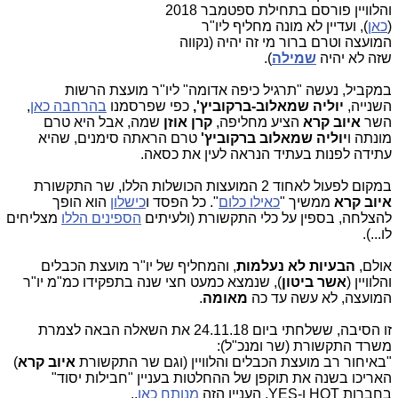
והלוויין פורסם בתחילת ספטמבר 2018
(
כאן
), ועדיין לא מונה מחליף ליו"ר
המועצה וטרם ברור מי זה יהיה (נקווה
שזה לא יהיה
שמילה
).
במקביל, נעשה "תרגיל כיפה אדומה" ליו"ר מועצת הרשות
השנייה,
יוליה שמאלוב-ברקוביץ',
כפי שפרסמנו
בהרחבה כאן
,
השר
איוב קרא
הציע מחליפה,
קרן אוזן
שמה, אבל היא טרם
מונתה ו
יוליה שמאלוב ברקוביץ'
טרם הראתה סימנים, שהיא
עתידה לפנות בעתיד הנראה לעין את כסאה.
במקום לפעול לאחוד 2 המועצות הכושלות הללו, שר התקשורת
איוב קרא
ממשיך "
כאילו כלום
". כל הפסד ו
כישלון
הוא הופך
להצלחה, בספין על כלי התקשורת (ולעיתים
הספינים הללו
מצליחים
לו...).
אולם,
הבעיות לא נעלמות
, והמחליף של יו"ר מועצת הכבלים
והלוויין (
אשר ביטון
), שנמצא כמעט חצי שנה בתפקידו כמ"מ יו"ר
המועצה, לא עשה עד כה
מאומה
.
זו הסיבה, ששלחתי ביום 24.11.18 את השאלה הבאה לצמרת
משרד התקשורת (שר ומנכ"ל):
"באיחור רב מועצת הכבלים והלוויין (וגם שר התקשורת
איוב קרא
)
האריכו בשנה את תוקפן של ההחלטות בעניין
"
חבילות יסוד"
בחברות
HOT
ו-
YES
. העניין הזה
מנותח כאן
.
.