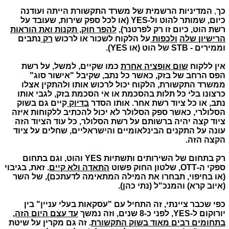
כך
,
המדיניות הרשמית של משרד התקשורת הייתה ועודנה
כיום, שמותר להוט ול-YES (או לכל ספק שירות, שעובד על
רשת הוט, כיום זו רק לפרטנר),
להפר חוק, תקנות ואת הוראות
הרישיון שלה
ולכפות
על הלקוח לשכור או לרכוש
רק
נתבים
וממירים - STB של הוט (או YES).
אין ללקוח
שום אופציה אחרת
כמו שקיים, למשל, על רשת
הפס הרחב של בזק, כאשר כל נתב, שקיבל "אישור סוג"
ממשרד התקשורת, הלקוח יכול לרכוש אותו ולהתקין אצלו
כרצונו בלי כל תלות בהסכמת או אי הסכמת בזק, לגבי אותו
נתב, או כל ציוד רשת אחר. אותו הסדר
בדיוק
קיים גם בשוק
הסלולרי, כאשר ספק הסלולר לא יכול להכתיב ללקוחות איזה
ציוד קצה יהיה ברשותם על רשת הסלולר, כל עוד הציוד הזה
עונה על התקנים הבינלאומיים והישראליים, שחלים על ציוד
הקצה הזה.
רק בתחום של השירותים ותשתיות YES והוט, וגם בתחום
ספקי ה-OTT, שלטון החוק פשוט
התאדה ולא קיים
. זאת, בגיבוי
(או בחיפוי, תבחרו את המילה המתאימה לדעתכם), של השר
(איוב קרא) והמנכ"ל (נתי כהן).
כפי שכבר ציינתי, זה התחיל עם "עסקאות בעלי עניין" בין
יורוקום ל-YES, לפני כ-8 שנים, וזה נמשך
עד עצם היום הזה,
בתחומים רבים מאוד בשוק התקשורת
. זה גם מקרין על שיטת