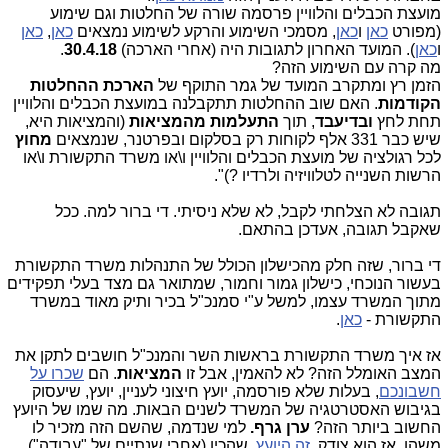
מועצת הכבלים והלוויין פרסמה שורה של החלטות וגם שימוע
(מפורט
כאן
ו
כאן
, מסמכי השימוע והרקע לשימוע נמצאים
כאן
,
כאן
ו
כאן
). המועד האחרון לתגובות היה (אחרי הארכה)
30.4.18
.
מה קרה עם השימוע הזה?
הזמן רץ ומתקרב המועד של גמר התוקף של
הארכת ההחלטות
הקודמות
. האם שוב ההחלטות תתקבלנה במועצת הכבלים והלוויין
תחת לחץ
ובדיעבד
, תוך
התעלמות מהמציאות
(והמציאות היא,
שיש כבר 331 אלף לקוחות רק בסלקום ובפרטנר, שנמצאים
מחוץ
לכל רגולציה של מועצת הכבלים והלוויין ו\או משרד התקשורת ו\או
הרשות השנייה לטלוויזיה ולרדיו ?)".
תגובה לא הצלחתי לקבל, לא שלא ניסיתי. די ברור למה. ככל
שאקבל תגובה, אעדכן בהתאם.
די ברור, שזה חלק מהכישלון הכולל של התנהלות משרד התקשורת
בעשור הנוכחי, כישלון גמור וחמור, שמתואר גם מצד בעלי תפקידים
מתוך המשרד עצמו, למשל ע"י סמנכ"ל בכיר ותיק מאוד במשרד
התקשורת -
כאן
.
אז איך משרד התקשורת בראשות השר והמנכ"ל חושבים לתקן את
המצב האומלל הזה? לא להאמין, אבל זו
המציאות
. הם
שכרו על
חשבונכם
, בעלות שלא פורסמה, יועץ חיצוני לעניין, יועץ, שיעסוק
בגיבוש האסטרטגיה של המשרד לשנים הבאות. מה שמו של היועץ
החשוב ביותר הזה?
ערן גרף.
למי שנדמה, שהשם הזה מזכיר לו
משהו, אז הוא צודק.
זה היועץ
, שהכין (אחרי שנתיים של "עבודה"),