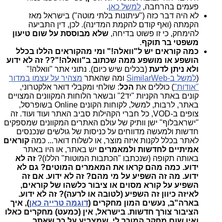
פעמים בהרחבה,
למשל כאן
.
לא היה דבר כזה ("עיתונות בלתי מוטה") בישראל מאז
הקמתה (ואף קודם להקמת המדינה). לכן, דין התביעה
להימחק, כי זו פשוט בדיחה,
שלא מבוססת על שום טיעון
משפטי בר תוקף
.
כמה קוראים יש ל"וואלה!" ומי מהקוראים הללו בכלל
הושפע או מושפע ממה שכתוב ב"וואלה!"??
זה
לא ידוע
ולא ניתן לדעת
(בכלים שיש כיום). נתוני אתר "וואלה!"
(
למשל ב-SimilarWeb
ומה שהאתר
מצהיר על עצמו במדור
"אודות"
) כוללים את
הכל
: שולחי ומקבלי דואר אלקטרוני,
קונים באתר הקניות "יד2" ובשאר הלוחות המקוונים המצויים
באתר, לרבות, למשל, לקוחות הקונים Online בשופרסל,
צופים ב-VOD, כל חברי הקהילות סביב האתר ועוד ועוד. זה
"ישראבלוף" ישן וותיק של עולם האתרים המקוונים שמספקים
חדשות ולמעשה מדווחים על כניסות של גולשים שנכנסים
לאתר בכלל לקנות איזה מוצר, או לשלוח דואר... כמה
קוראים
אמיתיים לחדשות ולמאמרים
יש באתר, או היו באתר
באותה תקופה (שנכתבו "הכתבות המוטות" הללו)?
זה לא
ידוע. כמה מהם קראו את המאמרים המוטים? גם לא
ידוע. מה זה השפיע על מי מהם? זה לא ידוע. אם זה
השפיע על קורא מסוים או ציבור כלשהו של קוראים,
לאיזה כיוון זה השפיע (לטובה או לרעה)? זה לא ידוע.
בארה"ב, נעשים המון מחקרים (
דוגמה טרייה כאן
), איך
הציבור צורך חדשות. בישראל, אין (כמעט) מחקרים כאלו
ואין שום מחקר המוכר לי, שמצביע על כך שאתר