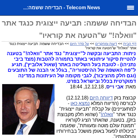
Telecom News - הבדיחה ששמה:...
הבדיחה ששמה: תביעה ייצוגית כנגד אתר
"וואלה!" ש"הטעה את קוראיו"
דף הבית
>>
דעות ומחקרים
>>
על סדר היום
>> הבדיחה ששמה: תביעה ייצוגית כנגד
אתר "וואלה!" ש"הטעה את קוראיו"
ניתוח: התביעה ובקשה ל"ייצוגית" נגד אתר "וואלה!" בטענה
להטיית סיקור עיתונאי באתר בתמורה להטבות (מצד ביבי
נתניהו) - לטובת בעל השליטה באתר (שאול אלוביץ'), תגיע
ל"פח האשפה של ההיסטוריה", בגלל אי הבנה של התובעים
(וגם חלק מהציבור), לגבי מקומה של העיתונות במדינה
דמוקרטית בכלל ובישראל בפרט.
מאת:
אבי וייס
, 12.12.18, 18:44
קבוצת בזק
דיווחה היום
(12.12.18)
לבורסה (הדיווח המלא
נמצא כאן
-
למתעניינים) על קבלת "תביעה ייצוגית"
כנגד אתר "
וואלה!
" (שהוא חלק מקבוצת
בזק), בטענה, שהאתר הציג לקוראיו
"תמונת עולם מוטה ומעוותת", שפגמה
"ביכולתו לפעול באופן מושכל בבחירותיו
והחלטותיו".