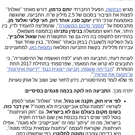
מגיש
הבקשה
, הפעיל החברתי
יותם כרמון
, דורש מאתר "וואלה!"
לפצות את הציבור בסכום של 2.5 מיליון ש"ח. התביעה, שהוגשה
באמצעות עורכי הדין
יעקב סבו, אוהד רוזן, חגי קלעי
ו
אלעד מן
,
מתבססת על "
מסמך סיכום המשטרה
", שהמליצה להעמיד לדין, בין
היתר, את ראש הממשלה
בנימין
נתניהו
(בתמונה משמאל)
בהתייחס לתקופה בה היה גם שר התקשורת ואת
שאול אלוביץ'
,
בעל השליטה (לשעבר) בבזק ובאתר "וואלה!", בגין שוחד ועוד
עבירות פליליות. בקשת התביעה המלואה
נמצאת כאן
, למתעניינים.
לעניות דעתי, התביעה הזו תגיע "לפח האשפה של ההיסטוריה", כי
התובעים לא קראו את המאמר, שפרסמתי בתחילת 2017 תחת
הכותרת: "
הבדיחה ששמה: תביעה ייצוגית כנגד "ידיעות אחרונות"
ש"הטעה את קוראיו"
".
מי שלא לומד מההיסטוריה, נידון לחזור שוב ושוב על אותן טעויות.
יתרה מכך.
התביעה הזו לוקה בכמה פגמים בסיסיים
:
לפי איזו חוק, תקנה או נוהל
, אתר "וואלה!" אמור לספק
לקוראיו "תמונת עולם אובייקטיבית ולא מוטה"?
אין דבר כזה.
בשום מקום בעולם וגם לא בישראל
. גם "חוק העיתונות"
בוטל לפני שנים רבות בכנסת ואין שום הגדרה חוקית
בישראל, מה זה "עיתון" ומה זה "אובייקטיבי ולא מוטה". אפילו
העיתונות, שקוראת לעצמה "עיתונות עצמאית ובלתי מוטה",
היא בדיחה עצובה
ומוטה לחלוטין,
כפי שחשפנו כמה