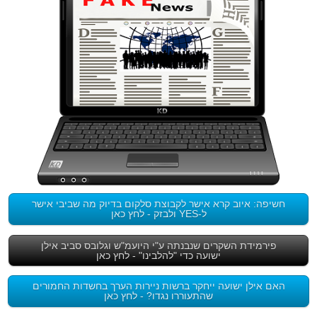
חשיפה: איוב קרא אישר לקבוצת סלקום בדיוק מה שביבי אישר
ל-YES ולבזק - לחץ כאן
פירמידת השקרים שנבנתה ע"י היועמ"ש וגלובס סביב אילן
ישועה כדי "להלבינו" - לחץ כאן
האם אילן ישועה ייחקר ברשות ניירות הערך בחשדות החמורים
שהתעוררו נגדו? - לחץ כאן