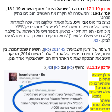
עדכון 17.1.19
: כתבה ב"ישראל היום" מוסף השבוע 18.1.19,
עמ' 16-17:
"המשטרה לא חקרה את האנשים הנכונים בתיק
4000".
נצ"מ בדימוס
אבי וייס
, בעל האתר "טלקום ניוז", עלה לכותרות
כאשר שלמה פילבר עשה "לייק" לידיעה: "מסמכי בזק־YES
מוכיחים - תפירת תיק" • בראיון, מספר וייס על האיתות של פילבר
("לא כדאי שיעלה להעיד") √• על החקירה • ועל כך שנתניהו לא עזר
לבזק. -
כאן
.
חשיפה של "העין השביעית"
מ-2014
(
כאן
), חשיפה שמסתמכת, בין
היתר, על נתונים פנימיים של אתר "וואלה!" משנת 2014, מחזקת
היטב את המסקה שנתוני האתר הזה הם "ישראבלוף" אחד ענק.
עדכון 8.11.19
: נחשף (
כאן
וגם
כאן
ו
כאן
):
אילן ישועה
התלונן
שהתערבו לו
בתכנים?
אלא שבשנת
2014 נמצא
שאתר
וואלה סחר
כתבות עבור