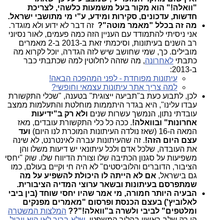
"וואלה!" הוא מקור בעל משמעות כלשהי, לצריכת
חדשות, עדכונים, סקירות ומידע, ע"י מי מתושבי ישראל.
מה זה בכלל "מאמר מוטה"?
זה דבר לא ידוע ולא מוגדר.
אני ניסיתי להתמודד עם העניין הזה כמה פעמים, לאור נסיוני
רב השנים בעיתונות, וסיכמתי זאת ב-2013 ב-2 מאמרים
מובילים. כך, שמי שחושב שיש לזה הגדרה, יוכל לקרוא מה
כתבתי
לאחרונה
, מה שזהה לחלוטין למה שכתבתי כבר
ב-2013:
עיתונות מפוחדת - לפני המהפכה הבאה!
למה צריך אתר עיתונות עצמאי וחופשי?
לכן, לתבוע כעת ב"תביעה ייצוגית" בטענה, "שכלי התקשורת
עבדו עלינו", היא בגדר היתממות מוחלטת והתעלמות ממצב
עובדתי נתון, הנמשך עשרות שנים
ולא רק ב"ידיעות
אחרונות" ובוואלה!
. ככה כל כלי התקשורת עובדים, מאז
המאה ה-16 (שאז נולדה העיתונות המוכרת לנו היום)
ועד
עצם היום הזה!
. זה שהעיתונות עברה לאינטרנט, לא שינה
את העובדה, שלכל אדם ולכל עיתונאי יש דיעות משלו והן
משפיעות על סגנון הכתיבה שלו וצורת הדיווח שלו. שוק "יחסי
הציבור, הדוברים והלוביסטים" לא היה חי וקיים בעולם, כמו
גם בישראל,
אם לא הייתה לו היכולת להשפיע על מה
שמתפרסם בעיתונות ובשאר ערוצי המדיה הציבורית.
הבעיה היותר חמורה, מי אמר שהיו יחסי שוחד (בין ביבי
לאלוביץ') בעצם הכנסת ופרסום "מאמרים מפנקים
ומלטפים" לביבי ולשרה ב"וואלה!"??
המלצות המשטרה
הן רק שלב ראשון בהליך המשפטי,
שלא ברור לאן הוא יוביל
.