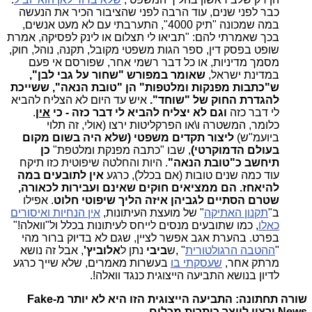
כבר לפני שנים, עוד הרבה לפני שהציבור הכיר את הנעשה
במה שמכונה "תיק 4000", התערבתי עם לא מעט אנשים,
בכך שאמרתי להם: "תביאו לי תצלום או לינק לפסיקה, אמרת
שופט בפסק דין, ספר הגות משפטי מקובל, תקנה, נוהל, חוק,
מסמך מדיניות, או כל דבר רשמי אחר, שפורסם אי פעם
במדינת ישראל,
שאומר במפורש "שחור על גבי לבן",
ש"כתבות מפנקות ומלטפות" הן "טובת הנאה", ששייכת
להגדרת החוק של "שוחד".
איש עד היום לא הצליח להביא
לי דבר כזה
וגם לא יצליח להביא לי דבר כזה - כי
אין
.
כלומר, המשטרה ו\או הפרקליטות ירצו (אולי, זה תלוי
ביועמ"ש)
ליצור תקדים משפטי (שלא היה בשום מקום
בעולם הדמוקרטי)
, שבו "כתבה מפנקת ומלטפת"
כן
תיחשב כ"טובת הנאה"
. היות והחלטה שיפוטית כזו תיקח
עוד כמה שנים טובות (אם בכלל), כרגע
אין לתובעים במה
להיאחז. הם ממציאים חוקים שאינם ועבירות לכאורה,
שטרם הסתיים לגביהן איזה הליך שיפוטי חלוט
. אפילו
ב"
תקנון האתיקה
" של מועצת העיתונות,
אין הנחיות ואיסורים
כאלו
, כמו שתובעים מנסים לייחס לעיתונות בכלל ול"וואלה!"
בפרט. בהערת אגב אפשר לציין, שגם לא בדיוק ברור מהי
"
ההטבה הרגולטורית
" ,ש
ביבי
נתן ל
אלוביץ'
, אבל זה נושא
מרתק אחר,
שעסקתי בו
בעשרות מאמרים, שלא שייך כרגע
לדיון בנושא התביעה הייצוגית כנגד וואלה!.
שורה תחתונה: התביעה הייצוגית הזו היא לא יותר מ-Fake
News ורצון לייצר כותרות מכלום.