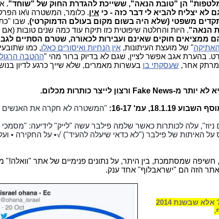
מלטפות" הן "טובת הנאה", ששייכת להגדרת החוק של "שוחד".
אי
ם לא יצליח להביא לי דבר כזה - כי
אין
. כלומר, המשטרה ו\או הפרק
תקדים משפטי (שלא היה בשום מקום בעולם הדמוקרטי)
, שבו "כ
ת הנאה"
. היות והחלטה שיפוטית כזו תיקח עוד כמה שנים טובות (אם 
הם ממציאים חוקים שאינם ועבירות לכאורה, שטרם הסתיים לגבי
האתיקה
" של מועצת העיתונות,
אין הנחיות ואיסורים כאלו
, כמו שתובעי
רט. בהערת אגב אפשר לציין, שגם לא בדיוק ברור מהי "
ההטבה הרגולט
 מרתק אחר,
שעסקתי בו
בעשרות מאמרים, שלא שייך כרגע לדיון בנוש
ן לייצר כותרות מכלום.
18.1., עמ' 16-17:
"המשטרה לא חקרה את האנשים ה
ס על האיתות של פילבר ("לא כדאי שיעלה להעיד") √• על החקירה • ועל
, חשיפה שמסתמכת, בין היתר, על נתונים פנימיים של אתר "וואלה!" 
אילן ישועה התלונן שהתערבו לו בתכנים? אלא שבשנת 2014
.