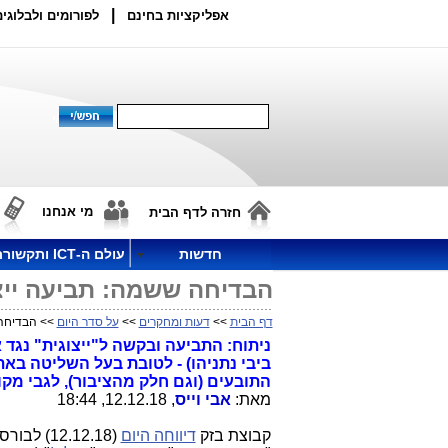
|
אפליקציות בחינם
לפורומים ולבלוגים
מי אנחנו
חזרה לדף הבית
חדשות
עולם ה-ICT ותקשורת
הבדיחה ששמה: תביעה ייצו
דף הבית
>>
דעות ומחקרים
>>
על סדר היום
>> הבדיחה 
ניתוח: התביעה ובקשה ל"ייצוגית" נגד
ביבי נתניהו) - לטובת בעל השליטה בא
התובעים (וגם חלק מהציבור), לגבי מק
מאת:
אבי וייס
, 12.12.18, 18:44
קבוצת בזק
דיווחה היום
(12.12.18) לבורסה (הדיווח המלא