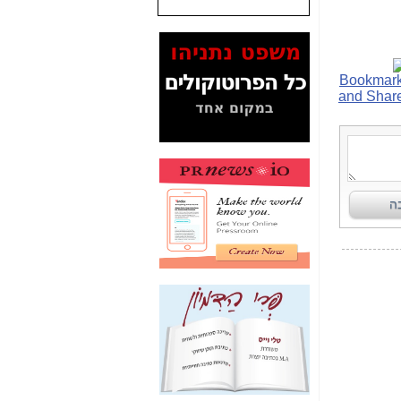
שנתנו לסלקום? -
כאן
המסמכים בנושא בזק-
Yes (תיק 4000)
מוכיחים "תפירת תיק"
לאיש הלא נכון! -
כאן
עובדות ומסמכים
המוסתרים מהציבור:
האם ביבי כשר
תקשורת עזר לקב'
בזק? -
כאן
מה מקור ה-Fake
News שהביא לתפירת
תיק לביבי והעלמת
החשודים הנכונים -
כאן
אחת הרגליים של "תיק
4000 התפור"
התמוטטה היום
בניצחון (כפול) של בזק
-
כאן
איך כתבות מפנקות