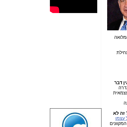
המלואה
חילת
ין דבר
גדרה
עצמאית
ה
זה
לא
שבוע טוב לכל
 עצמו
הגולשים באשר
"יד2" ובשאר הלוחות המקוונים
הם!!!