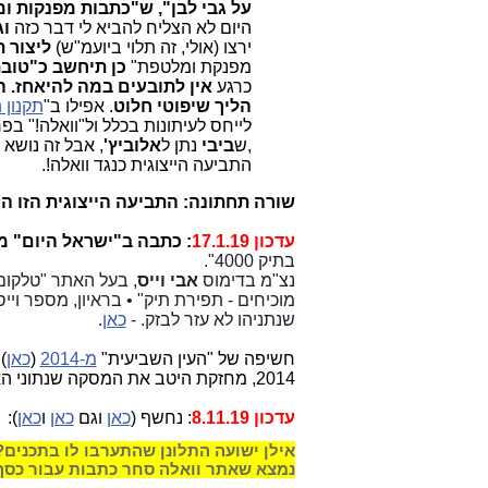
על גבי לבן", ש"כתבות מפנקות ו
היום לא הצליח להביא לי דבר כזה
וג
ירצו (אולי, זה תלוי ביועמ"ש)
ליצור 
מפנקת ומלטפת"
כן תיחשב כ"טוב
כרגע
אין לתובעים במה להיאחז. 
הליך שיפוטי חלוט
. אפילו ב"
תקנון 
לייחס לעיתונות בכלל ול"וואלה!" בפ
,ש
ביבי
נתן ל
אלוביץ'
, אבל זה נושא
התביעה הייצוגית כנגד וואלה!.
שורה תחתונה: התביעה הייצוגית הזו היא לא יותר מ-Fake News ורצו
עדכון 17.1.19
: כתבה ב"ישראל היום" מוסף השבוע 19
בתיק 4000".
נצ"מ בדימוס
אבי וייס
מוכיחים - תפירת תיק" • בראיון, מספר ויי
שנתניהו לא עזר לבזק. -
כאן
.
חשיפה של "העין השביעית"
מ-2014
(
כאן
)
2014, מחזקת היטב את המסקה שנתוני האתר הזה הם "ישראבלוף" אחד ענק.
עדכון 8.11.19
: נחשף (
כאן
וגם
כאן
ו
כאן
):
נמצא שאתר וואלה סחר כתבות עבור כסף