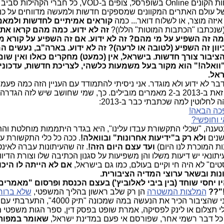
המצויים באתר, לרבות, למשל, לקוחות הקונים Online בשופרסל, צופים ב-VOD, כל חבר
יק של עולם האתרים המקוונים שמספקים חדשות ולמעשה מדווחים על כנ
יזה מוצר, או לשלוח דואר... כמה
קוראים אמיתיים לחדשות ולמאמ
(שנכתבו "הכתבות המוטות" הללו)?
זה לא ידוע. כמה מהם קראו את
ה זה השפיע על מי מהם? זה לא ידוע. אם זה השפיע על קורא מס
וון זה השפיע (לטובה או לרעה)? זה לא ידוע. בארה"ב, נעשים המ
 הציבור צורך חדשות. בישראל, אין (כמעט) מחקרים כאלו ואין שו
וואלה!" הוא מקור בעל משמעות כלשהי, לצריכת חדשות, עדכוני
ראל.
דבר לא ידוע ולא מוגדר. אני ניסיתי להתמודד עם העניין הזה כמה פעמי
נסיוני רב השנים בעיתונות, וסיכמתי זאת ב-2013 ב-2 מאמרים מובילים. כך, שמי שחושב שיש לזה הגד
 לחלוטין למה שכתבתי כבר ב-2013:
פכה הבאה!
 וחופשי?
 בטענה, "שכלי התקשורת עבדו עלינו", היא בגדר היתממות מוחלטת וה
שנים
ולא רק ב"ידיעות אחרונות" ובוואלה!
. ככה כל כלי התקשורת עו
ועד עצם היום הזה!
. זה שהעיתונות עברה לאינט
ונאי יש דיעות משלו והן משפיעות על סגנון הכתיבה שלו וצורת הדיוו
טים" לא היה חי וקיים בעולם, כמו גם בישראל,
אם לא הייתה לו היכו
ת ובשאר ערוצי המדיה הציבורית.
ו יחסי שוחד (בין ביבי לאלוביץ') בעצם הכנסת ופרסום "מאמרי
!"??
המלצות המשטרה
הן רק שלב ראשון בהליך המשפטי,
שלא ברור 
. כבר לפני שנים, עוד הרבה לפני שהציבור הכיר את הנעשה במה שמכו
י תצלום או לינק לפסיקה, אמרת שופט בפסק דין, ספר הגות משפטי מ
או כל דבר רשמי אחר, שפורסם אי פעם במדינת ישראל,
שאומר במפור