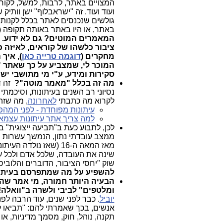
ועוד ועוד. זה "ישראבלוף" ישן וות
גולשים שנכנסים לאתר בכלל לקנות א
באתר, או היו באתר באותה תקופה 
המאמרים המוטים? גם לא ידוע. מ
ציבור כלשהו של קוראים, לאיזה כי
מחקרים (
דוגמה טרייה כאן
), איך
המוכר לי, שמצביע על כך שאתר "
סקירות ומידע, ע"י מי מתושבי יש
מה זה בכלל "מאמר מוטה"?
זה 
לקרוא מה כתבתי
לאחרונה
, מה שזהה
עיתונות מפוחדת - לפני המה
למה צריך אתר עיתונות עצמאי
לכן, לתבוע כעת ב"תביעה ייצוגית"
ממצב עובדתי נתון, הנמשך עשרות 
מאז המאה ה-16 (שאז נולדה העיתונות המוכרת לנו היום)
שינה את העובדה, שלכל אדם ולכל עית
שוק "יחסי הציבור, הדוברים והלוביס
להשפיע על מה שמתפרסם בעיתונו
הבעיה היותר חמורה, מי אמר שהי
ומלטפים" לביבי ולשרה ב"וואלה
יוביל
אנשים, בכך שאמרתי להם: "תביאו ל
תקנה, נוהל, חוק, מסמך מדיניות, 