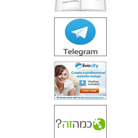
חשיפת חשד לשחיתות
הדומה לזו של "תיק
4000" אך בתחום
הסלולר -
כאן
חשיפת מה שלא
רוצים שתדעו בעניין
פריסת אנלימיטד
(בניחוח בלתי נסבל) -
כאן
חשיפה: איוב קרא
אישר לקבוצת סלקום
בדיוק מה שביבי אישר
ל-Yes ולבזק -
כאן
האם השר איוב קרא
היה צריך בכלל לחתום
על האישור, שנתן
לקבוצת סלקום? -
כאן
האם ביבי וקרא קבלו
בכלל תמורה עבור
ההטבות הרגולטוריות