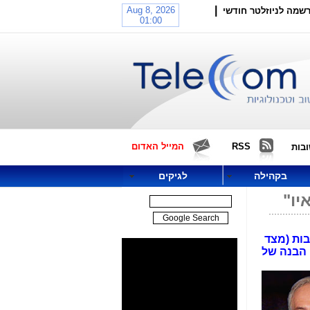
|
שמה לניוזלטר חודשי
RSS
המייל האדום
בות
בקהילה
לגיקים
יו"
בות (מצד
 הבנה של