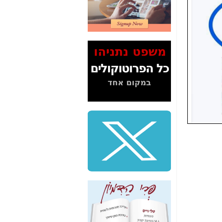
2" על תעלולי השר
משה כחלון -
כאן
המשך חשיפת הבלוף
ששמו "מהפיכת
הסלולר" ואיך מסרסים
את הנתונים לציבור -
כאן
סיכום ביקור בסיליקון
ואלי - למה 3 הגדולות
משקיעות ומפתחות
באותם תחומים -
כאן
שלמה פילבר (עד
לאחרונה מנכ"ל משרד
התקשורת) - עד
מדינה? הצחקתם
אותי! -
כאן
"יש אפליה בחקירה"?
חשיפה: למה השר
משה כחלון לא נחקר
עד היום? -
כאן