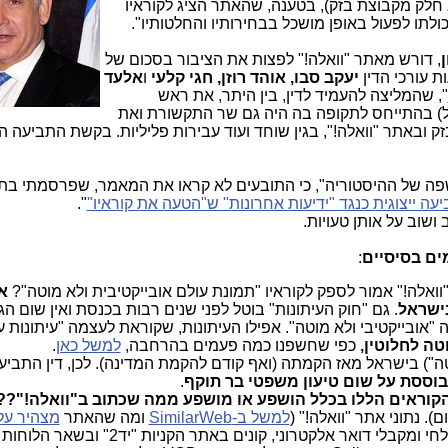
 חלק מקבוצת בזק), בטענה, שהאתר הציג לקוראיו
לתו לפעול באופן מושכל בבחירותיו והחלטותיו".
, דורש מאתר "וואלה!" לפצות את הציבור בסכום של
יעקב סבו, אוהד רוזן, חגי קלעי
ו
אלעד
", שהמליצה להעמיד לדין, בין היתר, את ראש
 בהתייחס לתקופה בה היה גם שר התקשורת ואת
ק ובאתר "וואלה!", בגין שוחד ועוד עבירות פליליות. בקשת התביעה 
שפה של ההיסטוריה", כי התובעים לא קראו את המאמר, שפרסמתי בת
 ייצוגית כנגד "ידיעות אחרונות" ש"הטעה את קוראיו"
".
 ושוב על אותן טעויות.
ים בסיסיים
:
"וואלה!" אמור לספק לקוראיו "תמונת עולם אובייקטיבית ולא מוטה"?
א
בישראל
. גם "חוק העיתונות" בוטל לפני שנים רבות בכנסת ואין שום ה
ה "אובייקטיבי ולא מוטה". אפילו העיתונות, שקוראת לעצמה "עיתונות 
טה לחלוטין,
כפי שחשפנו כמה פעמים בהרחבה,
למשל כאן
.
טה") בישראל מאז הקמתה (ואף קודם להקמת המדינה). לכן, דין התביע
וססת על שום טיעון משפטי בר תוקף
.
הקוראים הללו בכלל הושפע או מושפע ממה שכתוב ב"וואלה!"??
). נתוני אתר "וואלה!" (
למשל ב-SimilarWeb
ומה שהאתר
מצהיר על
: שולחי ומקבלי דואר אלקטרוני, קונים באתר הקניות 