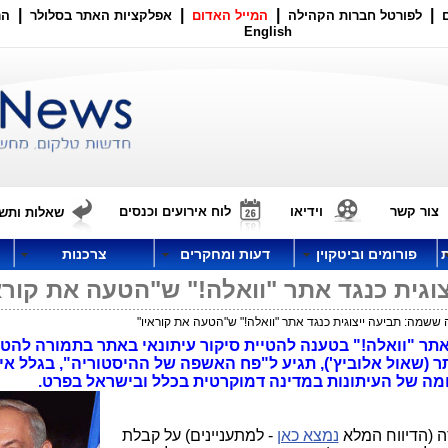
|
|
|
|
לפורטל חברות הקהילה
המייל האדום
אפלקציות האתר בסלולר
הר
English
צור קשר
וידיאו
לוח אירועים וכנסים
שאלות ותשו
פורומים וביטקוין
דעות ומחקרים
צרכנות
גית כנגד אתר "וואלה!" ש"הטעה את קורא
ששמה: תביעה ייצוגית כנגד אתר "וואלה!" ש"הטעה את קוראיו"
 אתר "וואלה!" בטענה להטיית סיקור עיתונאי באתר בתמורה להט
תר (שאול אלוביץ'), תגיע ל"פח האשפה של ההיסטוריה", בגלל אי
ומה של העיתונות במדינה דמוקרטית בכלל ובישראל בפרט.
נמצא כאן
- למתעניינים) על קבלת