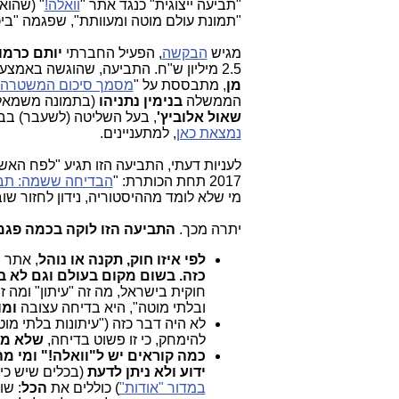
"תביעה ייצוגית" כנגד אתר "
וואלה!
" (שהוא
"תמונת עולם מוטה ומעוותת", שפגמה "ביכו
מגיש
הבקשה
, הפעיל החברתי
יותם כרמון
2.5 מיליון ש"ח. התביעה, שהוגשה באמצעות עורכי הדין
מן
, מתבססת על "
מסמך סיכום המשטרה
הממשלה
בנימין
נתניהו
(בתמונה משמאל)
שאול אלוביץ'
, בעל השליטה (לשעבר) בבז
נמצאת כאן
, למתעניינים.
לעניות דעתי, התביעה הזו תגיע "לפח הא
2017 תחת הכותרת: "
הבדיחה ששמה: תביעה
מי שלא לומד מההיסטוריה, נידון לחזור שוב
יתרה מכך.
התביעה הזו לוקה בכמה פגמ
לפי איזו חוק, תקנה או נוהל
, אתר 
כזה. בשום מקום בעולם וגם לא 
חוקית בישראל, מה זה "עיתון" ומה ז
ובלתי מוטה", היא בדיחה עצובה
ומו
לא היה דבר כזה ("עיתונות בלתי מו
להימחק, כי זו פשוט בדיחה,
שלא מב
כמה קוראים יש ל"וואלה!" ומי מ
ידוע ולא ניתן לדעת
(בכלים שיש כיום
במדור "אודות"
) כוללים את
הכל