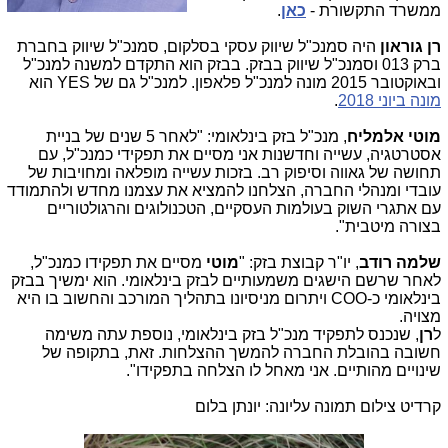
ממשרד התקשורת -
כאן
.
רן גוראון
היה סמנכ"ל שיווק עסקי בסלקום, סמנכ"ל שיווק בחברת
ברק 013 וסמנכ"ל שיווק בבזק. בבזק הוא התקדם למשנה למנכ"ל
ובאוקטובר 2015 מונה למנכ"ל פלאפון. למנכ"ל גם של
YES
הוא
מונה ביוני 2018
.
מוטי אלמליח
, מנכ"ל בזק בינלאומי: "לאחר 5 שנים של בניית
אסטרטגיה, עשייה וחדשנות אני מסיים את תפקידי כמנכ"ל, עם
תחושה של גאווה וסיפוק רב. בזכות עשייה מופלאה ומחויבות של
עובדי ומנהלי החברה, הצלחנו להמציא את עצמנו מחדש ולהתמודד
עם אתגרי השוק בעולמות העסקיים, הטכנולוגים והרגולטוריים
בצורה מיטבית".
שלמה רודב
, יו"ר קבוצת בזק: "
מוטי
מסיים את תפקידו כמנכ"ל,
לאחר שרשם הישגים משמעותיים לבזק בינלאומי. הוא ימשיך בבזק
בינלאומי כ-
COO
ויתרום מניסיונו בתהליך המורכב והחשוב בו היא
מצויה.
ל
רן
, שנכנס לתפקיד מנכ"ל בזק בינלאומי, נוספת עתה משימה
חשובה בהובלת החברה להמשך ההצלחות. זאת, בתקופה של
שינויים מהותיים. אני מאחל לו הצלחה בתפקידו".
קרדיט צילום תמונה עליונה: יונתן בלום