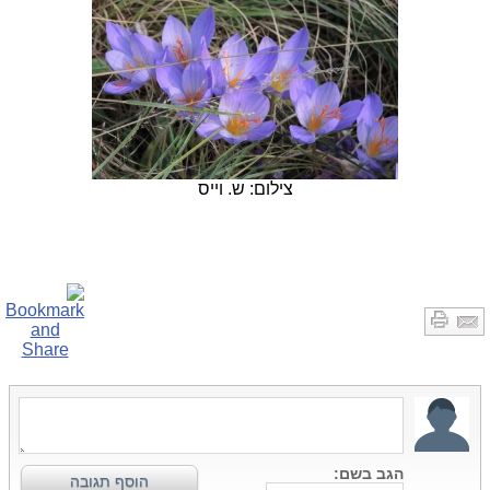
צילום: ש. וייס