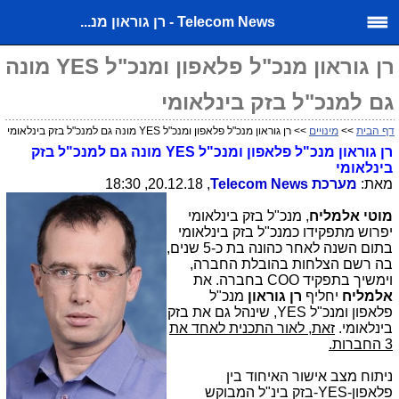
Telecom News - רן גוראון מנ...
רן גוראון מנכ"ל פלאפון ומנכ"ל YES מונה
גם למנכ"ל בזק בינלאומי
דף הבית
>>
מינויים
>> רן גוראון מנכ"ל פלאפון ומנכ"ל YES מונה גם למנכ"ל בזק בינלאומי
רן גוראון
מנכ"ל פלאפון ומנכ"ל
YES
מונה גם למנכ"ל בזק
בינלאומי
מאת:
מערכת
Telecom News
, 20.12.18, 18:30
מוטי אלמליח
, מנכ"ל בזק בינלאומי
יפרוש מתפקידו כמנכ"ל בזק בינלאומי
בתום השנה לאחר כהונה בת כ-5 שנים,
בה רשם הצלחות בהובלת החברה,
וימשיך בתפקיד
COO
בחברה. את
אלמליח
יחליף
רן גוראון
מנכ"ל
פלאפון ומנכ"ל
YES
, שינהל גם את בזק
בינלאומי.
זאת, לאור התכנית לאחד את
3 החברות.
ניתוח מצב אישור האיחוד בין
פלאפון-
YES
-בזק בינ"ל המבוקש