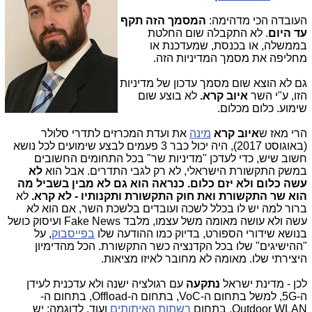
העובדה הכי מדהימה:
המסמך הזה תקף
עד היום
. לא התקבלה שום החלטת
בממשלה, או בכנסת, שמעדכנת או
מחליפה את מסמך המדיניות הזה.
גם לא הוצא שום מסמך עדכון של מדיניות
הזו, ע"י השר
איוב קרא.
לא בוצע שום
שימוע. כלום מכלום.
הרי מאז ש
איוב קרא
מינה
את ועדת המכרזים לתדרי סלולר
(באוגוסט 2017), היה יכול כבר 3 פעמים לבצע שימועים לכל נושא
חשוב שיש, כדי לעדכן "מדיניות שר" בכל התחומים החשובים
במשק התקשורת הישראלי, לא רק לגבי התדרים. אבל הוא
לא
עשה כלום ולא יזם כלום. כנראה הוא גם לא מבין בשביל מה
הוא שר התקשורת ואת חוק התקשורת ותקנותיו - לא קרא.
לא
ברור למה יש לו בכלל לשכה ועובדים בלשכת השר, אם הוא לא
עשה ולא עושה מאומה משל עצמו, מלבד Fake News ועיסוק כושל
בנושא שידורי הספורט, בדיוק כמו ההודעה שלו
בפייסבוק
, על
"ההישיגים" שלו בכל הקדנציה כשר התקשורת. הכל מהדימיון
היצירתי שלו. מאומה לא מחובר לאיזו מציאות.
לכן - מדינת ישראל
נתקעה
עם רגולציה ישנה ולא עדכנית לעידן
ה-5G, למשל בתחום ה-VoC, בתחום ה-Offload, בתחום ה-
Outdoor WLAN, בתחום
רשתות האיתותים
ועוד. לדוגמה: יש