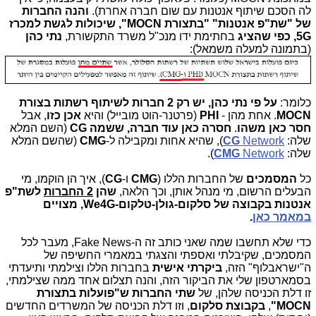
לה הסכם שיתוף אנטנות עם שום חברה אחרת).
והנה החברות
של "שת"פ אנטנות" "בתצורת MOCN", שיכולות לגשת למכרז
5G, כפי שהציג
בחתימת ידו מנכ"ל משרד התקשורת,
נתי כהן
(בתמונה למעלה משמאל):
כלומר:
על פי נתי כהן, יש רק 2 חברות לשיתוף רשתות בצורת
MOCN
. אחת מהן -
PHI
(פרטנר-הוט מובייל)
והיא
אכן כזו
, אבל
חסר כאן משהו
.
חסרה כאן
עוד חברה, ששמה CG
(השם המלא
שלה:
Network
CG
), שהיא אחות ומקבילה ל-
CMG
(שהשם המלא
שלה:
Network
CMG
).
כל
המסמכים
של החברות הללו (
CMG
ו-
CG
), איך הן הוקמו, מי
הבעלים הרשום, מי מנהל אותן, וכך הלאה,
שהן
2 החברות
לשת"פ
אנטנות בקבוצה של סלקום-גולן-טלקום-We4G, מצויים
במאמר כאן
.
כדי שלא תחשבו שמה שאני כותב זה ה-Fake News, מעבר לכל
המסמכים, שקיבלתי ואספתי והצגתי במאמרי החשיפה של
ה"ישראבלוף" הזה,
ביקרתי אישית
בחברות הללו וצילמתי ותיעדתי
בסמארטפון שלי את הביקור הזה, והנה תצלום אחד ממה שצילמתי,
זו דלת הכניסה שלהן, של
שתי החברות ש"פועלות בתצורת
MOCN"
,
בקבוצת סלקום
, וזו דלת הכניסה של המשרדים החדשים