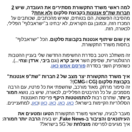
למה ראשי משרד התקשורת מסתירים את העובדה, שיש
2
חברות שת"פ אנטנות
בקבוצת סלקום
ולא אחת
?
מהסיבה הפשוטה, הם בטוחים, שאיש מהכתבים, שכותבים על
המכרז הזה, וכמובן גם הקוראים, לא יבחינו ב"ישראבלוף" הפלילי,
לכאורה, הזה.
אין שום שיתוף אנטנות בקבוצת סלקום.
הכל "ישראבלוף"
בחסות משרד התקשורת.
זה משתלב היטב בסדרת החשיפות החדשה שלי בעניין ההטבות
הרגולטוריות, שסיפק השר
איוב קרא
(וגם
ביבי
,
ארדן
ו
צחי
...),
כשהפרק השני בסדרה
פורסם אמש כאן
.
איך משרד התקשורת יצר מצב של
2 חברות "שת"פ אנטנות"
בקבוצת סלקום (CG
ו-
CMG
)?
זה סיפור מרתק, מאוד מורכב, שחשפתי את כל פרטיו, עם הרבה
מסמכים, על כל ההיבטים הפליליים, לכאורה, שיש בו, נושא
חמור
ביותר
, שתרם רבות
להתמוטטות היקף
פריסת האנטנות
הסלולריות הקיימות בישראל:
כאן
,
כאן
,
כאן
,
כאן
ו
כאן
, למתעניינים.
מעבר לבעיה, שראשי משרד התקשורת
הטעו ומטעים את
העיתונאים והציבור ב-Fake News,
יש בעיה
הרבה יותר חמורה
:
איך מגיעים לפריסה
מוצלחת
של 5G בישראל?