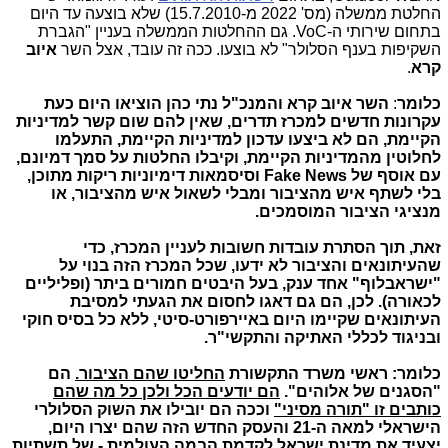
החלטת ממשלה (מס' 2022 מ-15.7.2010) שלא בוצעה עד היום
בתחום שירותי ה-VoC. גם ההחלטות הממשלה בעניין "הגברת
השקיפות בענף הסלולר" לא בוצעו. ככה זה עובד, אצל השר
איוב
קרא
.
כלומר
:
השר איוב קרא והמנכ"ל נתי כהן הוציאו היום כעת
עקרונות חדשים למכרז תדרים, שאין להם שום קשר למדיניות
הקיימת, הם לא ביצעו עדכון למדיניות הקיימת, התעלמו
לחלוטין מהמדיניות הקיימת, וקיבלו החלטות על סמך דמיונם,
עם אוסף של Fake News וסיסמאות דימיוניות ריקות מתוכן,
בלי לשתף איש מהציבור ומבלי לשאול איש מהציבור, או
מנציגי הציבור המוסמכים.
זאת, תוך הסתרת עובדות חשובות לעניין המכרז, כדי
שהעיתונאים והציבור לא ידעו, שכל המכרז הזה בנוי על
"ישראבלוף" אחד ענק, בעל היבטים חמורים ביתר (ופליליים
לכאורה). לכן, הם גם דאגו לחסום את הגעתי למסיבת
העיתונאים שקיימו היום באיירפורט-סיטי, ללא כל בסיס חוקי
ובניגוד לכללי האתיקה והתקשי"ר.
כלומר: ראשי משרד התקשורת
החליטו שהם הציבור.
הם
"הסגנים של אלוהים".
הם יודעים הכל ולכן כל מה שהם
כותבים זו "תורה מסיני"
וככה הם יובילו את השוק הסלולרי
הישראלי למאה ה-21 והעסק החדש הזה שהם יצרו היום,
יצעיד את מדינת ישראל לקדמת הבמה העולמית - של תשתיות