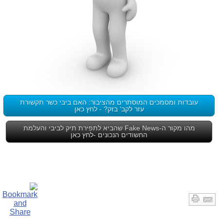
עובדות ומסמכים המוסתרים מהציבור: האם ביבי כשר תקשורת
עזר לקב' בזק? - לחץ כאן
מהו מקור ה-Fake News שהביא לתפירת תיק לביבי והעלמת
החשודים הנכונים -לחץ כאן