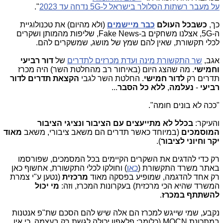
על מעבר רשתות הסלולר בישראל ל-5G נדחה עד 2023
".
כך,
כשבכל העולם
כבר מיישמים
(ולא מהיום) את טכנולוגיית
ה-5G, אצלנו משחקים ב-Fake News, שליפות מהמותן ושקרים
לכלי תקשורת, שאין להם שמץ של מושג, שמשקרים להם.
אגב,
שר התקשורת מינה ועדת מכרזים לתדרים
של
דור רביעי
וחמישי
. מה שהצג היום (באיחור רב מהחלטת השר) היה מכרז
תדרים רק
לדור חמישי
. החלטת השר לגבי
הקצאת תדרים לדור
רביעי
-
נעלמה
,
ללא כל הסבר
...
"ככה לא בונים חומה".
והעיקר:
בכלל לא מתייעצים עם הציבור ונציגי הציבור
המוסמכים
(במיוחד כאשר תדרים הם משאב ציבורי, משאב
מאוד
יקר וחיוני לציבור
).
רק כדי להדגים את השקרים הקיימים בכל המסמכים, שפורסמו
באתר משרד התקשורת (
כאן
) וחולקו לכלי התקשורת, אחשוף כאן
רק אחד להדגמה, שמופיע בפסקה מאוד
מרכזית
(נטען ע"י צמרת
המשרד שהיא הכי מרכזית) בעקרונות המכרז, וזה:
מי יכול
להשתתף במכרז
.
נקבע, שמי שייגש למכרז הם אלה שיש להם הסכם שת"פ אנטנות
במתכונת MOCN (כלומר: פלאפון יכולה לגשת רק בעצמה, כי אין