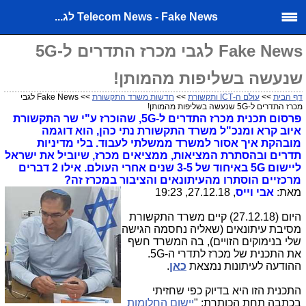
Telecom News - Fake News לג...
Fake News לגבי מכרז התדרים ל-5G
שנעשה בשליפות מהמותן!
דף הבית
>>
עולם ה-ICT ותקשורת
>>
חדשות משרד התקשורת
>> Fake News לגבי
מכרז התדרים ל-5G שנעשה בשליפות מהמותן!
פרסום תכנית מכרז התדרים ל-5G, שהוכרז ע"י שר התקשורת
איוב קרא ומנכ"ל משרד התקשורת נתי כהן, הוא דוגמה
מובהקת איך אסור למשרד ממשלתי לעבוד. בלי מדיניות
תדרים ובהסתרת המציאות, ממציאים מכרז, שיוביל את ישראל
ליישום 5G באיחוד של 3-5 שנים אחרי העולם. אילו 2 דברים
מרכזיים הוסתרו מהעיתונאים והציבור במכרז זה?
מאת:
אבי וייס
, 27.12.18, 19:23
היום (27.12.18) קיים משרד התקשורת
מסיבת עיתונאים (שאליה נחסמה הגישה
שלי בנימוקים הזויים), בה המשרד חשף
את התכנית של מכרז לתדרי ה-5G.
ההודעה לעיתונות נמצאת
כאן
.
התכנית הזו היא בדיוק כפי שחזיתי
בכתבה תחת הכותרת: "
יישום החלומות