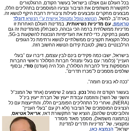
בכל העולם וגם אצלנו בישראל בעשור הקודם, הרגולטורים
לתקשורת משתפים את הציבור ונציגיו המוסמכים בתהליכים הללו,
מבצעים מחקרים ומבצעים פעילות ציבורית רחבת היקף לנושא זה.
בארה"ב, למשל,
הנושא טופל ומטופל אישית ע"י הנשיא
דונלד
טראמפ
, עם מדיניות נשיאותית.
במדינות העולם האחרות זו
מדיניות ממשלתית ברמה הכי גבוהה, כשבחלק מהמדינות זה גם
מעוגן בחקיקה, כדי לתת את העדיפויות הנכונות להשקעות ב-5G,
כולל הקצאת תקציבים ממשלתיים לנושא ורתימת כל הגופים
הרלבנטיים בשוק, לטובת קידום הנושא החשוב הזה.
בישראל, ישבו כמה פקידים בינם לבין עצמם, דיברו עם "בעלי
העניין" (כלומר: עם בעלי ומנהלי חברות הסלולר וראשי החברות
המספקות ציוד לחברות הסלולר), הכל היה (ועודנו)
סודי
, ובסוף
שולפים מסמכים ל"מכרז תדרים".
"ככה לא בונים חומה".
בעשור הקודם זה נוהל
נכון
. בוצעו 2 שימועים (אחד של המנכ"ל
והשני של השר) והוזמנה עבודת ייעוץ של חברת ייעוץ בינ"ל
(NERA), ואחרי כל התהליכים הפומביים הללו, והתייעצות עם כל
הנציגים המוסמכים של הציבור (ולא רק עם "בעלי העניין"
והלוביסטים שלהם), הוציא שר התקשורת דאז,
אריאל אטיאס
,
(בתמונה מ
שמאל), מסמך מאוד מסודר
ומקצועי, של "מדיניות תדרים למדינת
ישראל"
הנמצא כאן
.