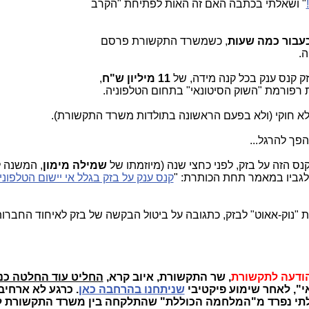
" ושאלתי בכתבה האם זה האות לפתיחת "הקרב
עבור כמה שעות
, כשמשרד התקשורת פרסם
.
 קנס ענק בכל קנה מידה, של
11 מיליון ש"ח
,
רפורמת "השוק הסיטונאי" בתחום הטלפוניה.
לא חוקי (ולא בפעם הראשונה בתולדות משרד התקשורת).
הפך להרגל...
ס הזה על בזק, לפני כחצי שנה (מיוזמתו של
שמילה מימון
, המשנה ל
גביו במאמר תחת הכותרת: "
קנס ענק על בזק בגלל אי יישום הטלפוני
נוק-אאוט" לבזק, כתגובה על ביטול הבקשה של בזק לאיחוד החברות
הודעה לתקשורת
, שר התקשורת, איוב קרא,
החליט עוד החלטה כנג
אי", לאחר שימוע פיקטיבי
שניתחנו בהרחבה כאן
. כרגע לא ארחיב 
 בלתי נפרד מ"המלחמה הכוללת" שהתלקחה בין משרד התקשורת ל