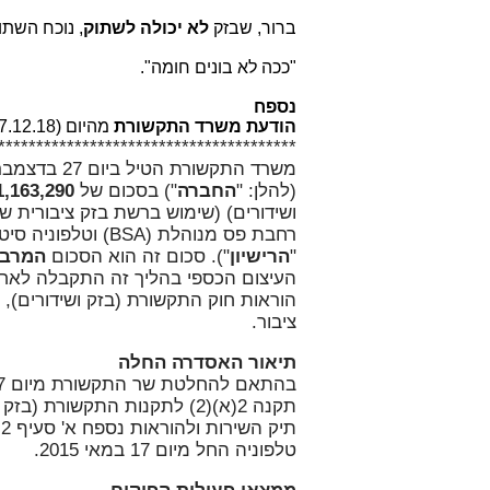
ברור, שבזק
לא יכולה לשתוק
, נוכח השתו
"ככה לא בונים חומה".
נספח
הודעת משרד התקשורת
מהיום (27.12.18) לפנות ערב:
***************************************
(להלן: "
החברה
") בסכום של
11,163,290 ש
רחבת פס מנוהלת (BSA) וטלפוניה סיטונאית" ("
"
הרישיון
"). סכום זה הוא הסכום
המרב
העיצום הכספי בהליך זה התקבלה לאחר 
ציבור.
תיאור האסדרה החלה
טלפוניה החל מיום 17 במאי 2015.