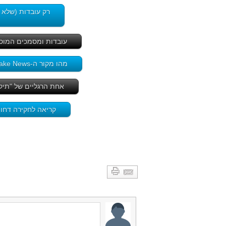
רק עובדות (שלא מס
עובדות ומסמכים המוסת
מהו מקור ה-Fake News שהביא לתפירת תיק לביבי והעלמת החשודים הנכונים -לחץ כאן
אחת הרגליים של "תיק 4000 התפור" התמוטטה היום בניצחון (כפול) של בזק - לחץ 
קריאה לחקירה דחופ