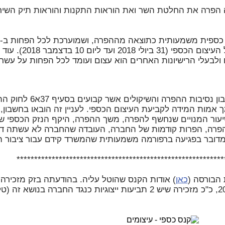
הפרה את החלטת השר ואת הוראות התקנות והוראות תיק השירו
ש"ח עבור תקופת ההפרה שלגביה הוטל העיצום הכספי (31 ביול
לבעלי הרישיונות האחרים הוא עצום ועומד לכל הפחות על עשרות
בעת קביעת העיצום הכספי הובאו בחשבון נסיבות ההפרה 
רים), התשמ"ב–1982 ובמסמך אמות המידה לקביעת העיצום הכספי. לעניין זה הובאו בחשבו
יעור המנויים שנחשף להפרה, משך ההפרה, היקף הנזק הכספי ש
רה, הפרות קודמות של החברה, העובדה שהחברה לא עשתה די 
שמדובר בפגיעה ברפורמה משמעותית שהמשרד קידם עבור ציבור ה
***********************************************************
 הבורסה (
כאן
) אודות הקנס שהוטל עליה. בהודעתה בזק מזכירה
קיבלה הודעה על הקנס הזה כבר ב-2017, כ"כ מזכירה שיש 2 תביעות ייצוגיות כנגד החברה בנושא