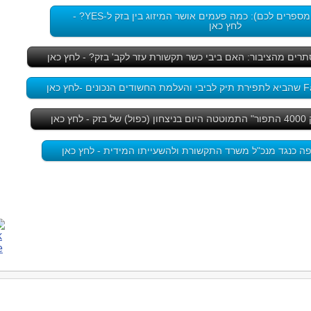
פרים לכם): כמה פעמים אושר המיזוג בין בזק ל-YES? -
לחץ כאן
רים מהציבור: האם ביבי כשר תקשורת עזר לקב' בזק? - לחץ כאן
כאן
ה כנגד מנכ"ל משרד התקשורת ולהשעייתו המידית - לחץ כאן