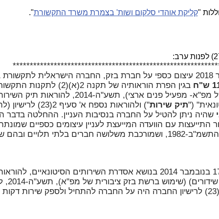
ללות "
קליקת אוהדי סלקום ושות' בצמרת משרד התקשורת
".
************************************************************
משרד התקשורת הטיל ביום 27 בדצמבר 2018 עיצום כספי על חברת בזק, החברה הישראלית לתקשו
"ח
בגין הפרת הוראותיה של תקנה 2(א)(2) לתקנ
ושידורים) (שימוש ברשת בזק ציבורית של מפ"א- מפעיל פנים ארצי), תשע"ה-2014, 
תיק שירות
") ולהוראות נספח א' סעיף 2(23) לרישי
י
שהיה ניתן להטיל על החברה בנסיבות העניין. ההחלטה בדבר 
התייעצות עם הוועדה המייעצת לעניין עיצומים כספיים שמונתה 
הוראות חוק התקשורת (בזק ושידורים), התשמ"ב-1982, ושמורכבת משלושה חברים בלתי תלויים וב
בהתאם להחלטת שר התקשורת מיום 17 בנובמבר 2014 בנושא אסדרת השירותים הסיטונאיים, ל
תקנה 2(א)(2) לתקנות הת
תיק השירות ולהוראות נספח א' סעיף 2(23) לרישיון החברה היה על החברה להתחיל ולספק שירות דק