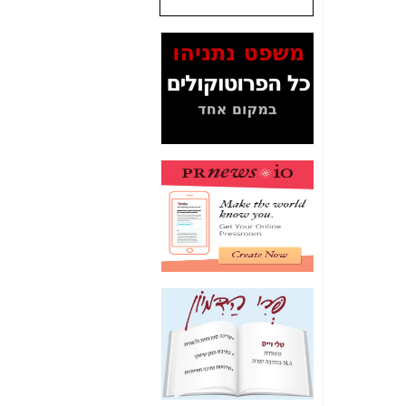
שנתנו לסלקום? -
כאן
המסמכים בנושא בזק-
Yes (תיק 4000)
מוכיחים "תפירת תיק"
לאיש הלא נכון! -
כאן
עובדות ומסמכים
המוסתרים מהציבור:
האם ביבי כשר
תקשורת עזר לקב'
בזק? -
כאן
מה מקור ה-Fake
News שהביא לתפירת
תיק לביבי והעלמת
החשודים הנכונים -
כאן
אחת הרגליים של "תיק
4000 התפור"
התמוטטה היום
בניצחון (כפול) של בזק
-
כאן
איך כתבות מפנקות