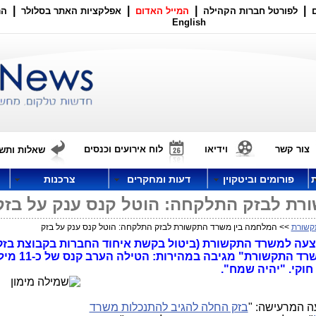
|
|
|
|
לפורטל חברות הקהילה
המייל האדום
אפלקציות האתר בסלולר
הר
English
צור קשר
וידיאו
לוח אירועים וכנסים
שאלות ותשו
פורומים וביטקוין
דעות ומחקרים
צרכנות
רת לבזק התלקחה: הוטל קנס ענק על בזק
קשורת
>> המלחמה בין משרד התקשורת לבזק התלקחה: הוטל קנס ענק על בזק
צעה למשרד התקשורת (ביטול בקשת איחוד החברות בקבוצת בזק)
ו"קליקת אוהדי סלקום ושות' בצמרת
חוקי. "יהיה שמח".
ה המרעישה: "
בזק החלה להגיב להתנכלות משרד