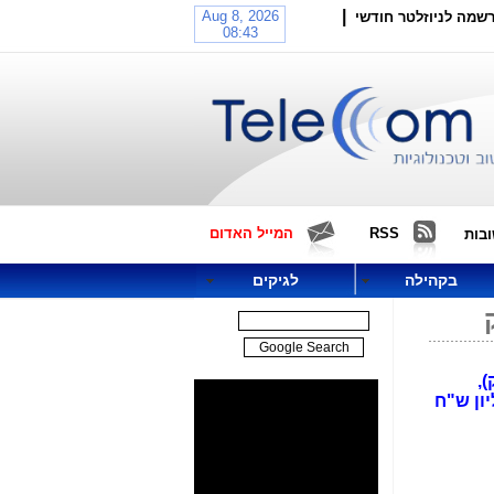
|
שמה לניוזלטר חודשי
RSS
המייל האדום
בות
בקהילה
לגיקים
,
 משרד התקשורת" מגיבה במהירות: הטילה הערב קנס של כ-11 מיליון ש"ח