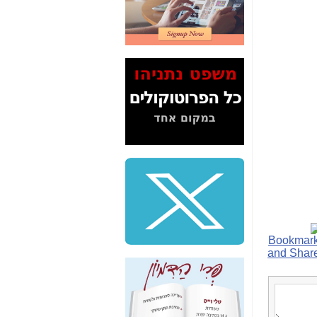
2" על תעלולי השר
משה כחלון -
כאן
המשך חשיפת הבלוף
ששמו "מהפיכת
הסלולר" ואיך מסרסים
את הנתונים לציבור -
כאן
סיכום ביקור בסיליקון
ואלי - למה 3 הגדולות
משקיעות ומפתחות
באותם תחומים -
כאן
שלמה פילבר (עד
לאחרונה מנכ"ל משרד
התקשורת) - עד
מדינה? הצחקתם
אותי! -
כאן
"יש אפליה בחקירה"?
חשיפה: למה השר
משה כחלון לא נחקר
עד היום? -
כאן