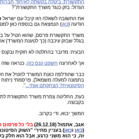
התקשורת: ביטלה בקשתה לאיחוד חברות!
הגדול: בזק כנגד משרד התקשורת"?
את התשובה לשאלה הזו קיבל עם ישראל
כ
הודעה (
כאן
) הנמצאת גם בנספח כאן למטה
משרד התקשורת פרסם, שהוא הטיל על בזק
בגלל שבזק עיכבה (כך לטענת המשרד) את 
הבעיה: מדובר בהחלטה לא חוקית ובקנס 
אך לאחרונה
חשפנו קנס כזה
. כנראה שזה 
כבר שהודלפה כוונת המשרד להטיל את הקנ
בתמונה למעלה משמאל), פרסמתי ניתוח ל
הסיטונאית? הצחקתם אותי...
".
כעת, החליטה צמרת משרד התקשורת לתת "
בקבוצה.
המשך יבוא, ודי בקרוב.
אגב, אתמול (26.12.18)
בלי כל פרסום 
(
כאן
ו
כאן
) בעניין מחירי "השוק הסיטונ
זה, כי הוא משני כרגע, אבל הוא חלק