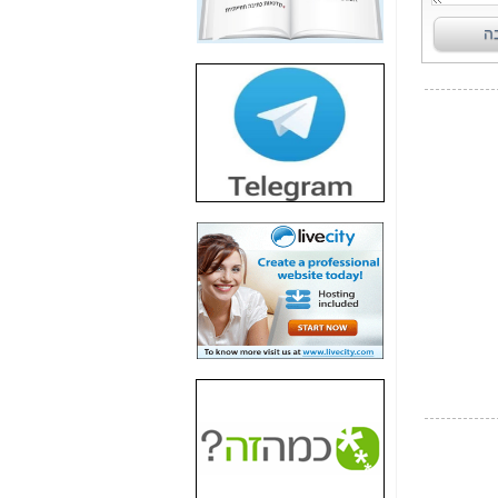
חשיפת חשד לשחיתות
הדומה לזו של "תיק
4000" אך בתחום
הסלולר -
כאן
חשיפת מה שלא
רוצים שתדעו בעניין
פריסת אנלימיטד
(בניחוח בלתי נסבל) -
כאן
חשיפה: איוב קרא
אישר לקבוצת סלקום
בדיוק מה שביבי אישר
ל-Yes ולבזק -
כאן
האם השר איוב קרא
היה צריך בכלל לחתום
על האישור, שנתן
לקבוצת סלקום? -
כאן
האם ביבי וקרא קבלו
בכלל תמורה עבור
ההטבות הרגולטוריות