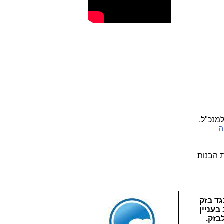
מנכ"ל,
ה
 הבנות
ד בזק
שבוע טוב לכל
בעניין
הגולשים באשר
בזק.
הם!!!