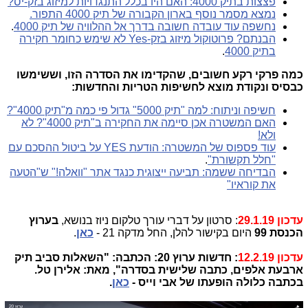
פצצות בתיק 4000: האם היו בכלל התנגדויות למיזוג בזק-יס?
נמצא מסמר נוסף בארון הקבורה של תיק 4000 התפור.
נחשפה עוד עובדה חשובה בדרך אל ההלוויה של תיק 4000
.
הבנתם? פרוטוקול מיזוג בזק-Yes לא שימש כחומר חקירה
בתיק 4000
.
כמה פרקי רקע חשובים, שהקדימו את הסדרה הזו, וששימשו
כבסיס ונקודת מוצא לחשיפות הטריות והחדשות:
חשיפה וניתוח: למה "תיק 5000" גדול פי כמה מ"תיק 4000"?
האם המשטרה אכן סיימה את החקירה ב"תיק 4000"? לא
ולא!
עוד פספוס של המשטרה: הודעת YES על ביטול ההסכם עם
"חלל תקשורת"
.
הבדיחה ששמה: תביעה ייצוגית כנגד אתר "וואלה!" ש"הטעה
את קוראיו"
עדכון 29.1.19
: סרטון על דברי עורך טלקום ניוז בנושא,
בערוץ
הכנסת 99
היום בקישור להלן, החל מדקה 21 -
כאן
.
עדכון 12.2.19
: חדשות ערוץ 20: הכתבה: "השאלות סביב תיק
ארבעת אלפים, כתבה שלישית בסדרה", מאת: אלירן טל.
בכתבה כלולה הופעתו של אבי וייס -
כאן
.