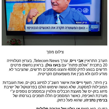
צילום מסך
הערב התראיין
אבי וייס
, עורך
Telecom News
, בערוץ הטלוויזיה
20 בתכנית "אולפן פתוח" עם
בועז גולן
. בראיון נחשפו פרטים
חדשים בנוגע לתיק 4000 והוצגו מסמכים חדשים, שהציבור לא
מודע להם ולא מבין את משמעותם הקריטית.
בין היתר, חשף
וייס
את אישור השב"כ למיזוג בזק-יס, ואת העובדות
המובילות למסקנה, שלא נעשה שימוש הולם בפרוטוקול של ישיבת
מיזוג בזק-יס של מועצת הכבלים והלוויין ובמסמכים נוספים ע"י
מערכת האכיפה, כאשר המסמכים הללו תומכים בגרסתו של
בנימין נתניהו,
שהוא פעל כחוק.
כמו כן, הוא חשף
אי גילוי
של עבירה פלילית
,