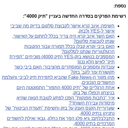
נספח:
רשימת הפרקים בסדרה החדשה בעניין "תיק 4000":
חשיפה: איוב קרא אישר לקבוצת סלקום בדיוק מה שביבי
אישר ל-YES ולבזק
.
האם השר איוב קרא היה צריך בכלל לחתום על האישור,
שנתן לקבוצת סלקום?
האם ביבי וקרא קבלו בכלל תמורה עבור ההטבות
הרגולטוריות שנתנו לסלקום?
המסמכים בנושא בזק-YES (תיק 4000) מוכיחים "תפירת
תיק" לאיש הלא נכון!
עובדות ומסמכים המוסתרים מהציבור: האם ביבי כשר
תקשורת עזר לקב' בזק?
מהו מקור ה-Fake News שהביא לתפירת תיק לביבי והעלמת
החשודים הנכונים
.
אחת הרגליים של "תיק 4000 התפור" התמוטטה היום
בניצחון (כפול) של בזק
.
איך "כתבות מפנקות" הפכו לפתע לטובת הנאה שהיא
מיסודות עבירת השוחד?
שערוריית הקנס הענק על בזק וחשיפת "תעודת הביטוח" של
נתניהו בתיק 4000
.
התבלבלתם: גיא פלג הפך את כחלון, גבאי ואילת לחשודים
המרכזיים בתיק 4000
.