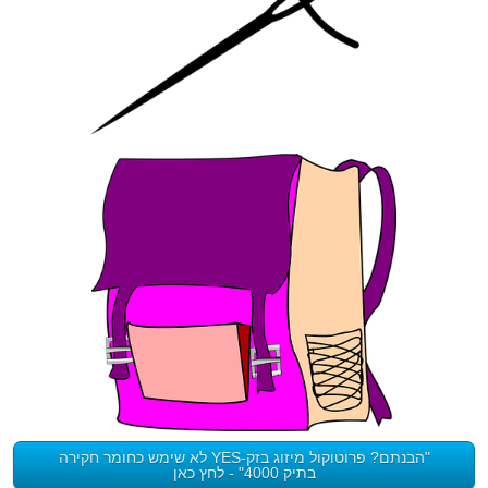
"הבנתם? פרוטוקול מיזוג בזק-YES לא שימש כחומר חקירה
בתיק 4000" - לחץ כאן