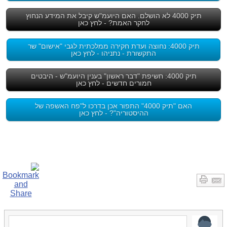
תיק 4000 לא הושלם. האם היועמ"ש קיבל את המידע הנחוץ
לחקר האמת? - לחץ כאן
תיק 4000: נחוצה ועדת חקירה ממלכתית לגבי "אישום" שר
התקשורת - נתניהו - לחץ כאן
תיק 4000: חשיפת "דבר ראשון" בענין היועמ"ש - היבטים
חמורים חדשים - לחץ כאן
האם "תיק 4000" התפור אכן בדרכו ל"פח האשפה של
ההיסטוריה"? - לחץ כאן