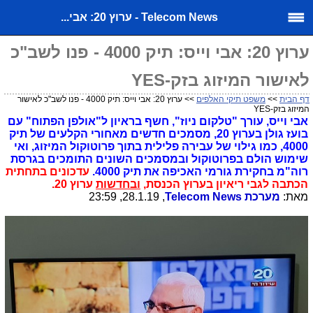
Telecom News - ערוץ 20: אבי...
ערוץ 20: אבי וייס: תיק 4000 - פנו לשב"כ
לאישור המיזוג בזק-YES
דף הבית
>>
משפט תיקי האלפים
>> ערוץ 20: אבי וייס: תיק 4000 - פנו לשב"כ לאישור
המיזוג בזק-YES
אבי וייס, עורך "טלקום ניוז", חשף בראיון ל"אולפן הפתוח" עם
בועז גולן בערוץ 20,
מסמכים חדשים מאחורי הקלעים של תיק
4000, כמו גילוי של עבירה פלילית בתוך פרוטוקול המיזוג, ואי
שימוש הולם בפרוטוקול ובמסמכים השונים התומכים בגרסת
רוה"מ בחקירת גורמי האכיפה את תיק 4000.
עדכונים בתחתית
הכתבה לגבי ריאיון בערוץ הכנסת,
ובחדשות
ערוץ 20.
מאת:
מערכת
Telecom News
, 28.1.19, 23:59