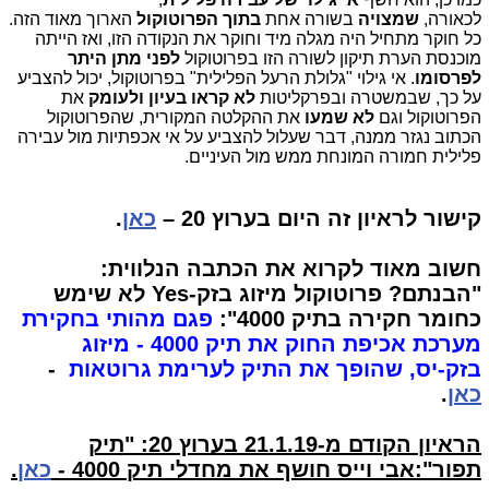
לכאורה,
שמצויה
בשורה אחת
בתוך הפרוטוקול
הארוך מאוד הזה.
כל חוקר מתחיל היה מגלה מיד וחוקר את הנקודה הזו, ואז הייתה
מוכנסת הערת תיקון לשורה הזו בפרוטוקול
לפני מתן היתר
לפרסומו
. אי גילוי "גלולת הרעל הפלילית" בפרוטוקול, יכול להצביע
על כך, שבמשטרה ובפרקליטות
לא קראו
בעיון ולעומק
את
הפרוטוקול וגם
לא שמעו
את ההקלטה המקורית, שהפרוטוקול
הכתוב נגזר ממנה, דבר שעלול להצביע על אי אכפתיות מול עבירה
פלילית חמורה המונחת ממש מול העיניים.
קישור לראיון זה היום בערוץ 20 –
כאן
.
חשוב מאוד לקרוא את הכתבה הנלווית:
"הבנתם? פרוטוקול מיזוג בזק-Yes לא שימש
כחומר חקירה בתיק 4000":
פגם מהותי בחקירת
מערכת אכיפת החוק את תיק 4000 - מיזוג
בזק-יס, שהופך את התיק לערימת גרוטאות
-
כאן
.
הראיון הקודם מ-21.1.19 בערוץ 20: "תיק
תפור":אבי וייס חושף את מחדלי תיק 4000 -
כאן
.