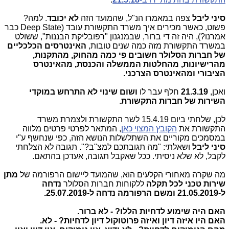
סיני ליבל
צפה במאמרו הנ"ל, שהמועד הזה
לא יכובד
. למה?
פשוט, כאשר מכירים איך משרד התקשורת עובד (Deep State כבר
אמרנו?), היה זה די ברור, שבמנגנון "רפובליקת הבננות", ששולט
במשרד התקשורת מזה כמה שנים טובות,
האינטרסים הכלכליים
של חברות הסלולר חשובים פי כמה מהחוק, מהתקנות,
מהרישיונות, מהחלטות הממשלה והכנסת, מהאינטרס
הציבורי ומהאינטרס הצרכני.
ואכן,
21.3.19
חלף עבר לו
ושום שינוי לא התרחש במוקדי
השירות של חברות התקשורת
.
לכן, שלחתי ביום 15.4.19 לשר התקשורת ולצמרת משרד
התקשורת את
הקובץ המצוי כאן
, המתאר לפרטי פרטים מלווה
במסמכים מקוריים את השתלשלות הנושא הזה, כפי שנחשף ע"י
סיני ליבל
ושאלתי: "מה תגובתכם למצ"ב?". תגובה לא הצלחתי
לקבל, לא שלא ניסיתי. ככל שאקבל תגובה, אעדכן בהתאם.
מה שקרה מאחורי הקלעים הוא, שהמועד ליישום הרפורמה של
מתן
שירות טכני לכל תקלה
ללקוחות חברות הסלולר
נדחה
ל-21.05.2019 ומשם הרפורמה נדחה ל-25.07.2019.
האם היה שימוע לדחיות הללו? - לא ברור.
האם היו איזה דיון ואיזה פרוטוקול דיון לדחיות? - לא.