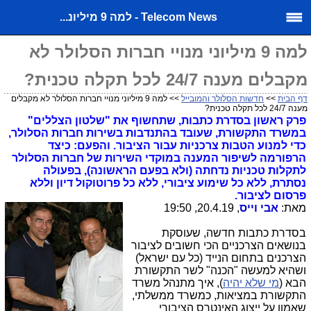
Telecom News - למה 9 מיליונ...
למה 9 מיליוני מנויי חברות הסלולר לא
מקבלים מענה 24/7 לכל תקלה טכנית?
דף הבית
>>
חדשות הסלולר והמובייל
>> למה 9 מיליוני מנויי חברות הסלולר לא מקבלים
מענה 24/7 לכל תקלה טכנית?
פרק ראשון בסדרת כתבות, שתחשוף את "שלטון הצללים"
במשרד התקשורת, שעובד בהתנדבות בשירות חברות הסלולר,
כדי למנוע הטבות צרכניות עבור הציבור. והפעם: כיצד
הרפורמה לשיפור המענה במוקדי השירות של חברות הסלולר
לתקלות טכניות נדחתה (ולא בפעם הראשונה), בפעולה
נסתרת, ללא כל שימוע ציבורי, ללא כל פרוטוקול דיון וללא
פרסום לציבור.
מאת:
אבי וייס
, 20.4.19, 19:50
בסדרת כתבות חדשה, שעוסקת
בנושאים הצרכניים הכי חשובים לציבור
הצרכנים בתחום הנייד (כל עם ישראל)
ושהיא למעשה "הכנה" לשר התקשורת
הבא (
מי שלא יהיה
), איך מתנהל משרד
התקשורת במציאות, כמשרד ממשלתי,
שאמון על ייצוג האינטרס הציבורי