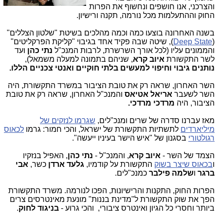
והצרכני, אנו חושפים ונחשוף את הפרות
החוק וההתעלמות מכל נורמה, תקנה ורישיון.
בשנה האחרונה בוצעו כמה וכמה מהלכים בשיטת "שלטון הצללים"
(
Deep State
), שיטה שבה פקיד אחד בגיבוי "קליקת הפרקליטים"
והממונים עליו (לכל אורך השרשרת, לרבות המנכ"ל
נתי כהן
ועד
לשר התקשורת
איוב קרא
, שניהם בתמונה למעלה משמאל),
נותנים גיבוי וחיפוי למעשים בלתי חוקיים ואנטי צכניים הללו.
השר האחרון, שראה רק את טובת הציבור במשרד התקשורת, היה
השר לשעבר
אריאל אטיאס
והמנכ"ל האחרון, שראה רק את טובת
הציבור, היה
מרדכי מרדכי.
מאז עברנו סדרה של שרים ומנכ"לים,
שגרמו לנזקים של
מיליארדים
לתשתיות התקשורת של ישראל, והכי חמור: גרמו
לכאוס
רגולטורי
בסגנון של "איש הישר בעיניו ייעשה".
הצמד של השר -
איוב קרא
, והמנכ"ל -
נתי כהן
, האפיל בנזקיו
ו
בכאוס שיצר בשוק
התקשורת על קודמיו,
גלעד ארדן
כשר,
אבי
ברגר
ו
שלמה פילבר
כמנכ"לים.
הפרות החוק, התקנות והרישיונות, הפכו לנורמה. משרד התקשורת
הפך את שוק התקשורת ל"מדינת בננות" מונעת מאינטרסים צרים
ביותר וחסרי כל הגיון ואינטרס ציבורי, והכי גרוע -
בניגוד לחוק
.