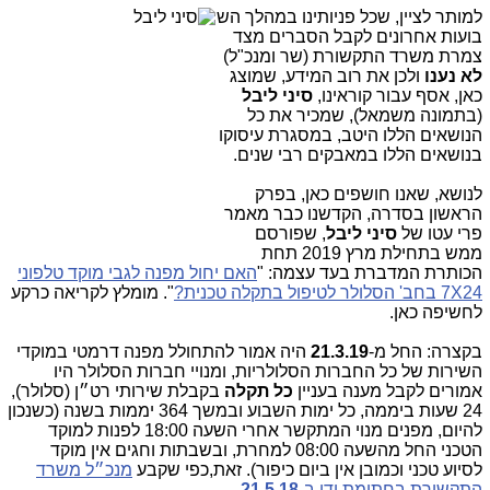
למותר לציין, שכל פניותינו במהלך הש
בועות אחרונים לקבל הסברים מצד
צמרת משרד התקשורת (שר ומנכ"ל)
לא נענו
ולכן את רוב המידע, שמוצג
כאן, אסף עבור קוראינו,
סיני ליבל
(בתמונה משמאל), שמכיר את כל
הנושאים הללו היטב, במסגרת עיסוקו
בנושאים הללו במאבקים רבי שנים.
לנושא, שאנו חושפים כאן, בפרק
הראשון בסדרה, הקדשנו כבר מאמר
פרי עטו של
סיני ליבל
,
שפורסם
ממש בתחילת מרץ 2019 תחת
הכותרת המדברת בעד עצמה: "
האם יחול מפנה לגבי מוקד טלפוני
7X24 בחב' הסלולר לטיפול בתקלה טכנית?
". מומלץ לקריאה כרקע
לחשיפה כאן.
בקצרה: החל מ-
21.3.19
היה אמור להתחולל מפנה דרמטי במוקדי
השירות של כל החברות הסלולריות, ומנויי חברות הסלולר היו
אמורים לקבל מענה בעניין
כל תקלה
בקבלת שירותי רט״ן (סלולר),
24 שעות ביממה, כל ימות השבוע ובמשך 364 יממות בשנה (כשנכון
להיום, מפנים מנוי המתקשר אחרי השעה 18:00 לפנות למוקד
הטכני החל מהשעה 08:00 למחרת, ובשבתות וחגים אין מוקד
לסיוע טכני וכמובן אין ביום כיפור). זאת,כפי שקבע
מנכ״ל משרד
התקשורת בחתימת ידו ב-
21.5.18
.