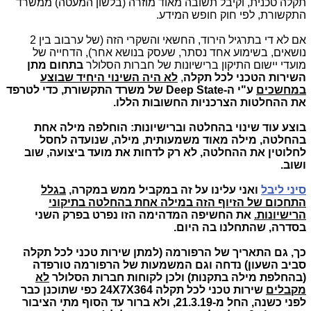
תקלה טכנית, וקיבל תשובה מאוד מוזרה (בלשון המעטה) ממשרד
התקשורת, לפי חוק חופש המידע.
אם לא די בתרגיל הירוד, החשאי והשקרי הזה (של ערבוב בין 2
נושאים, בשימוע אחד נסתר, שעסק בנושא אחר), הדחייה של
מועדי יישום התיקון ברישיונות של חברות הסלולר
בתחום מתן
השירות הטכני לכל תקלה
,
לא היה השינוי היחיד שבוצע
במחשכים
ע"י ה-Deep State של משרד התקשורת, כדי לטרפד
את ההחלטות הצרכניות החשובות הללו.
בוצע עוד שינוי בהחלטה וברישיונות: הוחלפה מילה אחת
בהחלטה, מילה מאוד משמעותית, מילה, שנועדה לחסל
לחלוטין את ההחלטה, לא רק לדחות את מועד ביצועה, שוב
ושוב.
סיני ליבל
ואני עלינו על זה במקביל ממש במקרה,
בגלל
התחכום של הזיוף הזה במילה אחת בהחלטה בתיקוני
הרישיונות.
את החשיפה המדהימה הזו נפרט בפרק השני
בסדרה, שהתחלנו בה היום.
כך, גם התאריך של הרפורמה (למתן שירות טכני לכל תקלה
סביב השעון) נדחה וגם המשמעות של הרפורמה טורפדה
(בהחלפת מילה בתקנות) ולכן לקוחות חברות הסלולר
לא
מקבלים
שירות טכני לכל תקלה 24X7X364 כפי שתוכנן כבר
לפני כשנה, החל מ-21.3.19, ולא ברור עד הסוף מתי הציבור