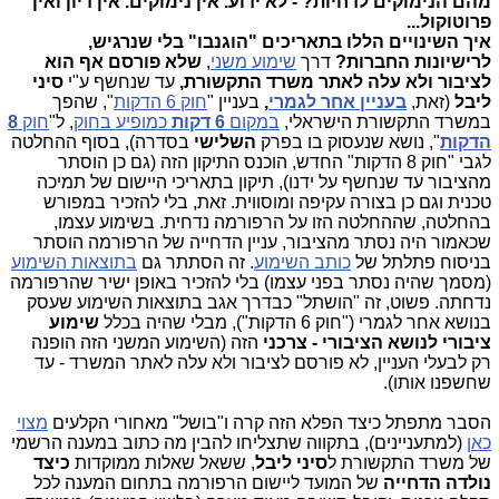
מהם הנימוקים לדחיות? - לא ידוע. אין נימוקים. אין דיון ואין
פרוטוקול...
איך השינויים הללו בתאריכים "הוגנבו" בלי שנרגיש,
לרישיונות החברות?
דרך
שימוע משני
,
שלא פורסם אף הוא
לציבור ולא עלה לאתר משרד התקשורת,
עד שנחשף ע"י
סיני
ליבל
(זאת,
בעניין אחר לגמרי
,
בעניין "
חוק 6 הדקות
", שהפך
במשרד התקשורת הישראלי,
במקום
6 דקות
כמופיע בחוק
, ל"
חוק
8
הדקות
", נושא שנעסוק בו בפרק
השלישי
בסדרה), בסוף ההחלטה
לגבי "חוק 8 הדקות" החדש, הוכנס התיקון הזה (גם כן הוסתר
מהציבור עד שנחשף על ידנו), תיקון בתאריכי היישום של תמיכה
טכנית וגם כן בצורה עקיפה ומוסווית. זאת, בלי להזכיר במפורש
בהחלטה, שההחלטה הזו על הרפורמה נדחית. בשימוע עצמו,
שכאמור היה נסתר מהציבור, עניין הדחייה של הרפורמה הוסתר
בניסוח פתלתל של
כותב השימוע
. זה הסתתר גם
בתוצאות השימוע
(מסמך שהיה נסתר בפני עצמו) בלי להזכיר באופן ישיר שהרפורמה
נדחתה. פשוט, זה "הושתל" כבדרך אגב בתוצאות השימוע שעסק
בנושא אחר לגמרי ("חוק 6 הדקות"), מבלי שהיה בכלל
שימוע
ציבורי לנושא
הציבורי - צרכני
הזה (השימוע המשני הזה הופנה
רק לבעלי העניין, לא פורסם לציבור ולא עלה לאתר המשרד - עד
שחשפנו אותו).
הסבר מתפתל כיצד הפלא הזה קרה ו"בושל" מאחורי הקלעים
מצוי
כאן
(למתעניינים), בתקווה שתצליחו להבין מה כתוב במענה הרשמי
של משרד התקשורת ל
סיני ליבל
, ששאל שאלות ממוקדות
כיצד
נולדה הדחייה
של המועד ליישום הרפורמה בתחום המענה לכל