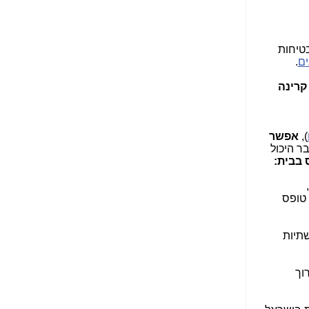
הנאה שהיא מיסודות
עבירת השוחד? -
כאן
בטיחות
שערוריית הקנס הענק
ם
.
על בזק וחשיפת
"תעודת הביטוח" של
קרינה
נתניהו בתיק 4000 -
כאן
ערוץ 20: "תיק תפור":
),
אפשר
אבי וייס חושף את
ר היכול
מחדלי "תיק 4000" -
 בבית:
כאן
התבלבלתם: גיא פלד
 טופס
הפך את כחלון, גבאי
ואילת לחשודים
המרכזיים בתיק 4000 -
שתיות
כאן
פצצות בתיק 4000:
וך
האם היו בכלל
התנגדויות למיזוג
בזק-יס? -
כאן