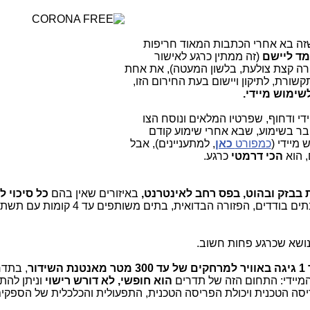
שזה בא אחרי הכתבות המאוד חריפות
מד ליישם
(זה ממתין כרגע לאישור
ה קצת צולעת, בלשון המעטה), את אחת
שורת, לתיקון ויישום בעת החירום הזו,
ימוש מיידי.
ידי ודחוף, שפרטיו המלאים ונוסח הצו
ובר בשימוע, שבא אחרי שימוע קודם
מיידי (
כמפורט
כאן
, למתעניינים), אבל
, הוא
הכי דרמטי
כרגע.
ת בבזק ובהוט, בפס רחב לאינטרנט,
באיזורים שאין בהם
כל סיכוי 
, דוגמת: שכונות של וילות, כפרים, בתים בודדים, הפזורה הבדואית, בת
נושא שכרגע פחות חשוב.
דור
, בתדר
הוא חופשי, לא דורש רישוי
וניתן להת
יסה הטכנית ויכולת הפריסה הטכנית, התפעולית והכלכלית של הספקים