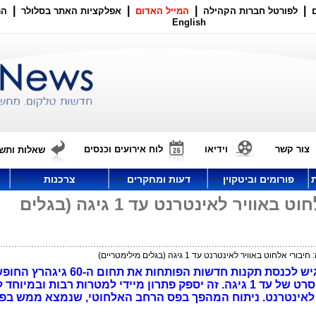
|
|
|
|
לפורטל חברות הקהילה
המייל האדום
אפלקציות האתר בסלולר
הר
English
צור קשר
וידיאו
לוח אירועים וכנסים
שאלות ותשו
פורומים וביטקוין
דעות ומחקרים
צרכנות
משבר הקורונה: חיבורי אלחוט באוויר לאינטרנט עד 1 גיגה (בגלים
לחוט באוויר לאינטרנט עד 1 גיגה (בגלים מילימטריים)
משרד התקשורת כנראה קורא אותי, והגיש לכנסת תקנות חדשות הפותחות את תחום ה-60 גי
לשימוש עבור חיבורים אלחוטיים רחבי סרט של עד 1 גיגה. זה יספק פתרון מיידי למטרות רבות ובמ
ט לאינטרנט. ניתוח המהפך בפס הרחב האלחוטי, שנמצא ממש בפ