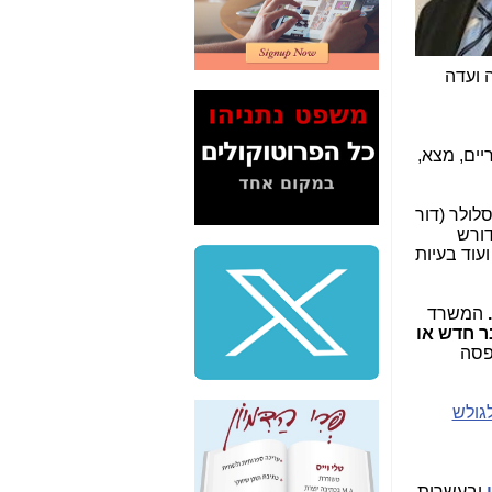
2" על תעלולי השר
משה כחלון -
כאן
המשך חשיפת הבלוף
 ועדה
ששמו "מהפיכת
הסלולר" ואיך מסרסים
את הנתונים לציבור -
כאן
יים, מצא,
סיכום ביקור בסיליקון
ואלי - למה 3 הגדולות
לולר (דור
משקיעות ומפתחות
דורש
באותם תחומים -
כאן
עוד בעיות
שלמה פילבר (עד
לאחרונה מנכ"ל משרד
המשרד
התקשורת) - עד
ר חדש או
מדינה? הצחקתם
נתפסה
אותי! -
כאן
"יש אפליה בחקירה"?
לגולש
חשיפה: למה השר
משה כחלון לא נחקר
עד היום? -
כאן
ובעשרות