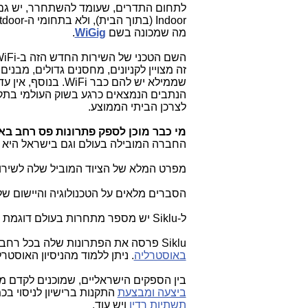
לתחום התדרים, שעומד להשתחרר, יש גם
Indoor (בתוך הבית), ולא בתחומי ה-Outdoor (מחוץ לבית), והטכנולוגיה החדשה הזו גם כן מופעלת בתחומי
מה שמכונה בשם
WiGig
.
השם הטכני של השירות החדש הזה ב-WiFi הוא
זה מצויין לקניונים, מחסנים גדולים, מבנים
שממילא יש להם כבר WiFi. בנוסף, אין עדיין בשוק נתבים ביתיים במחיר זול ומתאים לצרכן הביתי, בתקן
לצרכן הביתי הממוצע.
מי כבר מוכן לספק פתרונות פס רחב באלחוט ב-V-Band לצי
החברה המובילה בעולם וגם בישראל היא
מפרט המלא של הציוד המוביל שלה לשירו
הסברים מלאים על הטכנולוגיה והיישום של Siklu יש בסרטון היוטיוב הנמצא בתחתית הכתב
ל-Siklu יש מספר מתחרות בעולם דוגמת
Siklu פרסה את הפתרונות שלה בכל רחבי העולם, לרבות בארה"ב. למשל, להלן הסבר מה נעשה בתחום זה על ידה
באוסטרליה
. ניתן ללמוד מהניסיון האוסטרלי בתחום השימוש ב-V-Band, ש
בין הספקים הישראליים, שמוכנים לקדם מ
ביצעה ומבצעת
התקנות ברישיון לניסוי ב
תשתיות רדיו
ויש עוד.