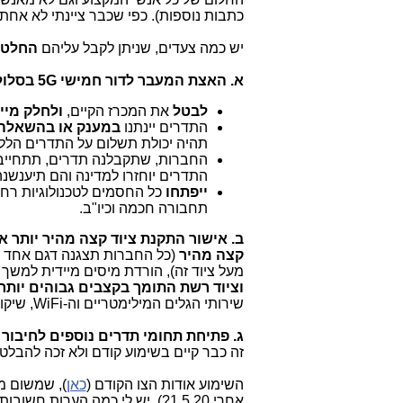
כתבות נוספות). כפי שכבר ציינתי לא אחת,
יש כמה צעדים, שניתן לקבל עליהם
החלטה
א. האצת המעבר לדור חמישי 5G בסלולר והגדלת רוחבי הפס בסלולר:
לבטל
את המכרז הקיים,
ולחלק מיי
התדרים יינתנו
במענק או בהשאלה
תהיה יכולת תשלום על התדרים הללו
החברות, שתקבלנה תדרים, תתחייבנה
התדרים יוחזרו למדינה והם תיענשנה
ייפתחו
תחבורה חכמה וכיו"ב.
ב. אישור התקנת ציוד קצה מהיר יותר 
קצה מהיר
מעל ציוד זה), הורדת מיסים מיידית למשך 3 עד 6 חודשים. כך, שהחברות תקבלנה תמריץ
וציוד רשת התומך בקצבים גבוהים יותר
שירותי הגלים המילימטריים וה-WiFi, שיקומו בעקבות שחרור התדרים).
ג. פתיחת תחומי תדרים נוספים לחיבור
זה כבר קיים בשימוע קודם ולא זכה להבלטה
השימוע אודות הצו הקודם (
כאן
), שמשום מ
אחרי 1.5.20?), יש לי כמה הערות חשובות למסמך זה: