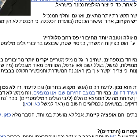
ל אחר
, כדי לייצור רגולציה נכונה בישראל.
 תקשורת יותר מתאים, ואז גם יוחלף המנכ"ל
ש הקרוב
, אחרי אישור הכנסת (בוועדת הכלכלה, כי הכנסת לא הקימה
"י הוט בפיקוח המשרד, בניסויי שטח, שבוצעו בחיבורי גלים מילימטר
יוחד בנספחים), שחיבורי גלים מילימטריים
יקרים יותר
מחיבורים בס
 מנפילות, למשל, בגלל גשם ו\או ערפל, הטווחים מאוד מוגבלים (מה ש
ות, כי צריך "קשר עין" בין האנטנה המשדרת והמכשיר הקולט בבבית ו
רת
הוא נכון
. לדעת רבים (אנשי מקצוע בתחום) וגם לדעתי, זה
לא נכון.
שרד דהיום
, במיוחד
במצב החירום שבו אנו נמצאים
, וזה ממש
לא דב
אי אתר Telecom News. יצויין שהחתומה על הממצאים הללו (לגבי הגלים המילימטרייםׂׂ), כבר "
מדויקים, בנושאים טכנולוגיים חשובים (ראה למשל
כאן
ו
כאן
).
בתים, הם
אופציה קיימת
, אבל לא מושכת במיוחד. הסבר מלא
כאן
, 
מקצוע ל-
5G
השתבש כבר ב-2017 (כפי שהתראתי וחזיתי בברור
כאן