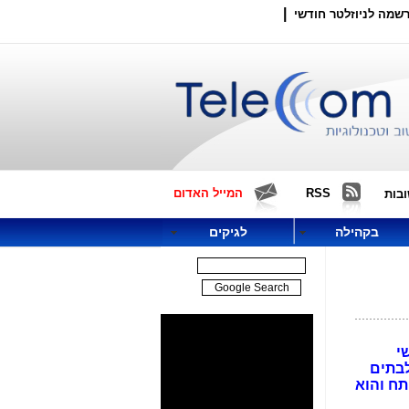
|
שמה לניוזלטר חודשי
RSS
המייל האדום
בות
בקהילה
לגיקים
גהרץ החופשי
יוחד לבתים
תח והוא