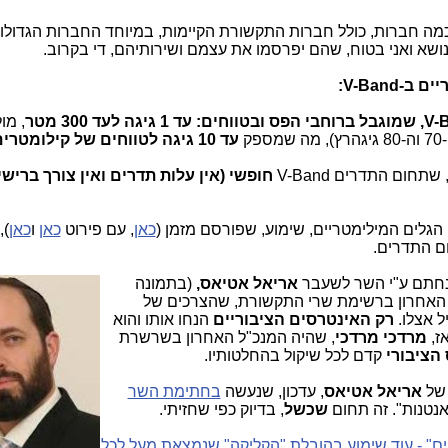
מה חברות, כולל חברות התקשורת הקיימות, במיוחד החברות הגדולו
נושא ואני בטוח, שהם יפרסמו את עצמם ושירותיהם, די בקרוב.
V-Band:
, מו
מספק
עד 10 גיגה לטווחים של קילומטרים?
חום התדרים V-Band
חופשי (אין עלות תדרים ואין צורך ברישי
גלים המילימטריים, שימוע, שפורסם מזמן (
כאן
, עם פירוט
כאן
ו
כאן
),
 התדרים.
חתם ע"י השר ל
שעבר
אריאל אטיאס,
(בתמונה
 האחרון ברשימת שרי התקשורת, שהצרכים של
ל אצלו.
רק האינטרסים הציבוריים
הנחו אותו והוא
ז,
מרדכי מרדכי
, שהיה המנכ"ל האחרון בשרשרת
הציבורי
קדם לכל שיקול בהחלטותיו.
ל
אריאל אטיאס
, עדכון, שנעשה
בחתימת השר
נטנות". זה תחום
שכשל
, בדיוק כפי שחזיתי.
ים" - עוד שימוע בהובלת "הקליקה" שנמצאת מעל לכל