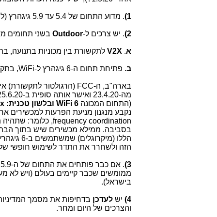
1)
. מדוע התחום של 5.4 עד 5.9 גיגהרץ (למה לא מעל זה?) ייפתח רק ל-
2)
. יש צרכים ל-
Outdoor
בשני תחומים מא
א
.
V2X
לתקשורת בין מכוניות בתנועה, בת
ב
. פתיחת תחום ה-6 גיגהרץ ל-WiFi, בתקן
בארה"ב, ה-FCC (הרגולטור לתקשורת) אישר (
(התחום המכונה
WiFi 6 ובלשון טכנית: 802.11ax
בסביבה. ממילא מכשירים שיש בתוך הבתים,
הללו (מיק
הזה ולשחרר את התדר לשימוש חופשי של 
3)
. אם כבר פותחים את התחום של ה-5.9 גיגהרץ ו-6 גיגהרץ, חשוב לפתוח אותו
ממומשים שכבר קיימים בעולם (ויש לא מע
בישראל).
4)
יש
לעדכן
בדחיפות את מסמך המדיניות של ה
והצרכים של היום ומחר.