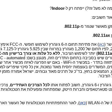
?
Indoor
וד חשובים:
קן מאושר שנגזר מ-
802.11p
.
.
802.11ax
כאן
) את פתיחת תחום ה-6 גיגהר
מה-23.4.20 ואישר אותה סופית
) יותר לשימוש הציבור,
ללא כל עלות או צורך ברישיון מה-FCC
נקבע מנגנון מניעת הפרעות למכשירים אחרים שיש בסביבה בתחום התדרים הזה, מנגנון בשם:
frequency coordination, כלומר: שתהיה תזוזה בתדר - במכשיר ה-WiFi - באם יש הפרעה לאיזה מכשיר א
 המשדרים בעוצמות יחסית מאוד נמוכות, אין כל סיכוי שיפריעו למ
רוגלים) שמשתמשים ב-6 גיגהרץ, הנמצאים בחוץ, בד"כ על תרנים מאוד גבוהים. ישראל אמורה מזמ
הציבור.
לכל הצרכים העתידיים
, צרכי
ט סטארטאפים וחברות הייטק, שמפתחות ומפעילות את הטכנולוגיות ה
-WLAN (
כאן
), לאור ההתפתחויות הטכנולוגיות של העשור האחר