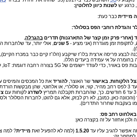
 כרגע יש
לשנות כיוון לחלוטין:
 מיידית
כבר כעת:
ד (אחרי פרק זמן קצר של התארגנות) תדרים
בהגרלה
.
, לתקופת זמן מוגדרת (אני מציע -
5 שנים
, אולי יותר, עד שלחברות ה
).
 לבצע פריסה ארצית בלו"ז שייקבע (הלו"ז קיים כבר במכרז הקיים),
 בחומרה על אי עמידה ביעדים הללו.
כל החסמים לטכ
אצל הלקוחות. באישור
שר האוצר,
להוריד
את כל המכסים והמיסים ע
(כל החברות תצגנה דגם אחד עד 3 לפס רחב מהיר, קווי, או סלולרי, או אלחוטי, שהן מבקשות ה
לשדרג
לקוחות עם
צי
(והכוונה כאן, כמובן, לא רק לבזק, אלא גם להוט, לחברות הסלולר ולס
 באלחוט רחב פס
:
 ולכן אחזור על זה בקצרה כאן:
ה אפשר להגיב עליו עד
1.5.20
(למה לא להפעיל זאת
מיידית
? למה צ