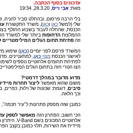
עדכונים בסוף הכתבה
.
מאת:
אבי וייס
, 28.3.20, 19:34
בלי הרבה פרסום, ובהחלט סביר להניח, 
שלי (למשל
כאן
ו
כאן
), משרד התקשורת
עו
הכנסת, שהחלה לעבוד בשבוע החולף בצור
ההמלצות
הדחופות
ביותר שלי למשרד התק
וזה
פתיחת תחום הגלים המילימטריים לש
המשרד פרסם לפני יומיים (
כאן
) שימוע מי
לאישור הכנסת
מצוי
כאן
, למתעניינים. מד
לפתיחת תחומים אלחוטיים נוספים לשימוש 
הצו הטרי הזה בתחום הגלים המילימטריים
מדוע מדובר במהלך דרמטי?
משום שהוא מאפשר
ליצור תחרות מיידי
סיבים
וכך הלאה.
כמובן שזה מספק פתרונות ל"עיר חכמה", 
הכי חשוב: הפתרון הזה
מאפשר לספק עד 1 גיגה באוויר למרחקים של עד 300 מטר מאנטנת השי
אלחוטיים המכונים בשם V-Band. היתרון המיידי: התחום הזה של תדרים
מיידית את השירות, תלוי כמובן בקצב הפר