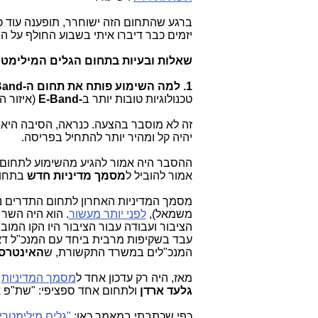
ברגע שהתחום הזה ישוחרר, תופענה עוד כ
יזמים כבר דיברו איתי בשבוע החולף על ה
שאלות ובעיות בתחום הגלים המילימטריים ב-
1. למה השימוע פותח את תחום ה-V-Band, שמוגבל ברוחבי הפס ובטווחים: עד 1 גיגה לעד 300 מטר
טכנולוגיות טובות יותר ב
-E-Band
(איזור ה-70 וה-80 גיגהרץ), מה ש
זה לא מוסבר בהצעה. כנראה, הסיבה היא, שת
יהיה קל ומהיר יותר להתחיל בפריסה.
ההסבר היה אמור להגיע מהשימוע לתחום ה
אמור להוביל ל
מסמך מדיניות חדש
בתחום
מסמך המדיניות האחרון לתחום התדרים נ
משמאל),
לפני יותר מעשור
. הוא היה השר
הציבור ועבודה עבור הציבור היו הקו המובי
עבד בשקיפות מרבית ביחד עם המנכ"ל דא
המנכ"לים במשרד התקשורת, ש
האינטרס 
מאז, היה רק עדכון אחד ל
מסמך המדיניות
ש
גלעד ארדן
ולתחום אחד ספציפי: "שת"פ א
כפי שכתבתי במאמר כאן:
"גלים מילימטרי