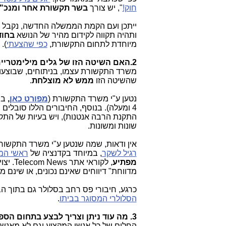
חוק!
", יש צורך
בשר תקשורת אחר ומנכ"
ייתכן ועם הקמת הממשלה החדשה, נקבל שר
ותהיה תקווה לקידום מהיר של הנושא
בחוד
מיוחדת לתחום התקשורת,
כפי שהצעתי
).
2.האם השיטה הזו של גלים מילימטריים זולה וטובה יותר מחיבורי פס רחב סלולרי?
משרד התקשורת עצמו, בניתוחים, שבוצעו ע
שהשיטה הזו
ממש לא מוצלחת
.
נטען ע"י משרד התקשורת (
מפורט כאן
,
במ
4 ומעלה). בנוסף, החיבורים הללו סובלים
התקנת הרבה אנטנות), ויש בעיות של התקנ
שונות ומשונות.
אין ודאות, שמה שנטען ע"י משרד התקשו
רגיל לשקר
, במיוחד בקדנציה של
ראשי המ
מפתיע
, לקור
מדווחת" דיווחים שאינם נכונים, או שינם 
כרגע, חיבורי פס רחב בסלולר גם בתוך ה
הסלולרי המסוגר בביתו
.
3. מה עוד ניתן וצריך לבצע בתחום הספקטרום (התדרים)?
החלום של כל אנשי המקצוע וגם לא מאנשי 