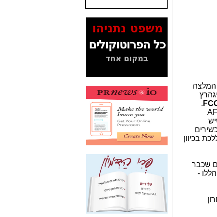
המסמכים בנושא בזק-
Yes (תיק 4000)
מוכיחים "תפירת תיק"
לאיש הלא נכון! -
כאן
עובדות ומסמכים
המוסתרים מהציבור:
האם ביבי כשר
ץ לשימוש חופשי. ה-FCC אימץ המלצה
תקשורת עזר לקב'
 ב-25.6.20, לפיו תחום של 1,200 מגהרץ במרווח שבין 5.925 גיגהרץ ל-7.125 גיגהרץ
בזק? -
כאן
.
 AFC - automated
מה מקור ה-Fake
חר שיש
News שהביא לתפירת
כשירים
תיק לביבי והעלמת
ן ללכת בכיוון
החשודים הנכונים -
כאן
אחת הרגליים של "תיק
ם שכבר
4000 התפור"
ללו -
התמוטטה היום
בניצחון (כפול) של בזק
-
כאן
ון
איך כתבות מפנקות
הפכו לפתע לטובת