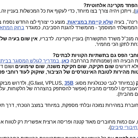
), וייתכן ויהיה צורך בצו מיוחד, כדי לעקוף את כל המכשלות בעניין זה.
רינה", בעיה
שלא קיימת במציאות
, מוצע כי יצורף לצו החדש נספח 
רם הממשלתי המוסמך - מהמשרד להגנת הסביבה, כמוגדר
בחוק המתאי
 מנכ"ל משרד התקשורת) בעניין הקרינה. לדבריו,
אין שום בעיה של 
חת לתקן הכי מחמיר.
את הבעיה הזו (שמנותחת בהרחבה
כאן
, במדריך לגולש המסוגר בביתו
לא דורשים
שום חקיקה
,
שום חקיקת משנה
,
שום שימועים
ושום דב
ת מהירות לטובת האינטרסים של הציבור, שזקוק לעוד רוחבי פס
(במיוחד לגבי טכנולגיות מסוג: G.fast, VPLUS,
35B
), ולדרוש מבזק,
העובדים \ לומדים מהבית (אפשר להסתפק בהצהרה של הלקוחות, על
ם מהבית).
חוברת במהירות נמוכה ובלתי מספקת, במיוחד במצב הנוכחי, דרך ת
, עם כמות מחוברים מאוד קטנה ופריסה ארצית אפשרית רק לטווח אר
יבורי סיבים
).