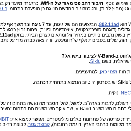
 שימוש נוסף:
חיבור רחב פס מאוד של ה-Wifi.
כרגע זה מיועד רק ב
ה-60 גיגהרץ
802.11ad
. הביצועים הם של גיגות,
עד 7 גיגה
ובהמשך אף למע
 גדולים (דוגמת סופרמרקטים, איצטדיונים וכיו"ב), פחות נחוץ כרגע לב
2.11ad
בור בישראל?
 ישראלית, בשם
Siklu
.
ת הזה
מצוי כאן
, למתעניינים.
ה.
NEC
ונוקיה.
ם עיקר השימושים הם בתחום "העיר החכמה".
יידית פריסה של פתרונות בגלים מילימטריים, אפשר למצוא את:
MBIT
כמה מקומות ברחבי הארץ, דוגמת רחובות),
קבוצת גטר
, קבוצת רד-בינ