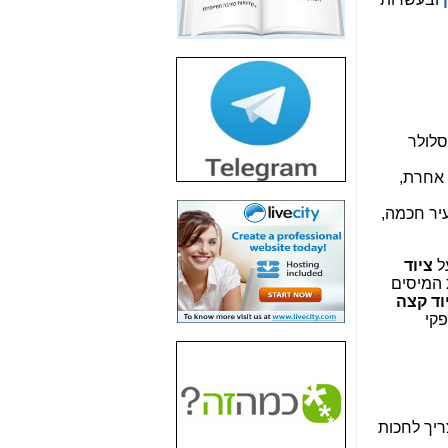
חשיפת חשד לשחיתות
הדומה לזו של "תיק
4000" אך בתחום
הסלולר -
כאן
חשיפת מה שלא
רוצים שתדעו בעניין
פריסת אנלימיטד
סלולר
(בניחוח בלתי נסבל) -
כאן
 אחרת,
חשיפה: איוב קרא
נולוגיות רחבות פס באוויר, כדי לעודד יישומים של 5G בצורה רחבה דוגמת: IoT, עיר חכמה,
אישר לקבוצת סלקום
בדיוק מה שביבי אישר
ל
ציוד
ל-Yes ולבזק -
כאן
ורדת המיסים
וד קצה
האם השר איוב קרא
פקי
היה צריך בכלל לחתום
על האישור, שנתן
לקבוצת סלקום? -
כאן
האם ביבי וקרא קבלו
בכלל תמורה עבור
ריך לחכות
ההטבות הרגולטוריות
שנתנו לסלקום? -
כאן