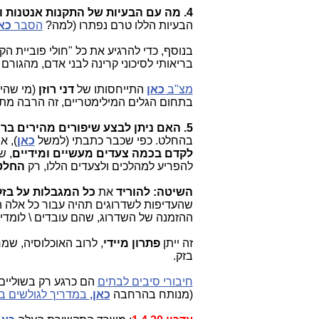
4. מה עם הבעיות של התקנות אנטנות והפחד מקרינה אלחוטית?
הבעיות הללו טרם נפתרו (למה?
הסבר
כאן
בנוסף, כדי להרגיע את כל "חולי פוביית הק
בריאותי לסיכוני קרינה לבני אדם, מהגו
מצ"ב
כאן
התייחסותו של
דני רוזן
(מי שהיה
בתחום הגלים המילימטריים, זה הרבה מת
5. האם ניתן לבצע שיפורים מהירים ברוחבי הפס גם בתשתיות הקוויות לבתים?
בהחלט. כפי שכבר כתבתי (למשל
כאן
), 
לקדם בכמה צעדים מעשיים ומידיים
, ש
להפריע למהלכים ולצעדים הללו, רק
החלטו
השיטה:
להוריד
את
כל המגבלות על בזק
שהעדיפות לשדרוגים תהיה עבור כל אלה 
ההזמנה של השדרוג, שהם עובדים \ לומדי
זה ייתן
פתרון מיידי
, לרוב האוכלוסיה, שמ
בזק.
חיבורי סיבים לבתים
הם כרגע רק בשוליים
(מנותח בהרחבה
כאן,
במדריך לגולשים בח