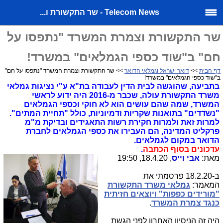
Telecom News - שר התקשורת ו...
שר התקשורת וצמרת המשרד "נתפסו על
חם" ב"שוד כספי הגמלאים" במשרד!
דף הבית
>>
דואר ישראל וגמלאי הדואר
>> שר התקשורת וצמרת המשרד "נתפסו על חם"
ב"שוד כספי הגמלאים" במשרד!
בתביעה, שהוגשה לבית הדין לעבודה בת"א ע"י נציגות גמלאי
משרד התקשורת עולה, שכבר מ-2016 היה ידוע לראשי
המשרד, שמה שהם עושים הוא לא חוקי וכספי הגמלאים
"נשדדים" בתואנות שקריות ודמיוניות, כולל "תחיית המתים".
למרות זאת ולמרות חקירת רשות התאגידים ובדיקת מ"מ
פרקליט המדינה, הם העבירו את כספי הגמלאים לחברת
הדואר במקום לגמלאים.
עדכונים בסוף הכתבה
.
מאת:
אבי וייס
, 18.4.20, 19:50
ב-18.2.20 פרסמתי את
המאמר:
גמלאי משרד התקשורת
"מורידים כפפות" ויוצאים חזיתית
כנגד צמרת המשרד
.
היה זה הניסיון האחרון לפני הגשת