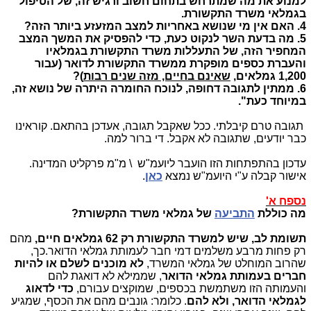
למנוע את מה שמתרחש בתחום חשוב ורגיש זה, של הטיפול
בגמלאי משרד התקשורת.
4. האם אין מי שנושא באחריות למצב המזעזע ביותר הזה?
5. מה בדעת השר לנקוט כעת, כדי להפסיק את המשך המצב
המחפיר הזה, של התעללות משרד התקשורת בגמלאיו
והעברת כספים מופקרת ממשרד התקשורת לדואר (עבור
1,200 גמלאים,
שאינם בחיים, מזה שנים רבות
)?
6. ממתין לתגובה דחופה, לנוכח החומרה היתרה של נושא זה,
במיוחד כעת".
תגובה טרם קיבלתי. ככל שאקבל תגובה, אעדכן בהתאם. קוראינו
כבר יודעים, שתגובה לא אקבל. די ברור למה.
עדכון בהתפתחות הזו הועבר ליועמ"ש \ מ"מ פרקליט המדינה.
אישור קבלה ע"י היועמ"ש נמצא
כאן
.
נספח א'
מה כוללת
התביעה
של גמלאי משרד התקשורת?
תשומת לב, ש
יש למשרד התקשורת
רק 62 גמלאים חיים,
מהם
רק פחות מרבע משלמים דמי חבר לעמותת גמלאי הדואר.כך,
שהרוב המוחלט של גמלאי המשרד,
לא מוכנים לשלם או להיות
חברים בעמותת גמלאי הדואר
, שממילא לא דואגת להם
והעמותה הזו משתמשת בכספים, שמוקצים עבורם,
כדי לדאוג
לגמלאי הדואר, ולא להם
. כלומר: גונבים מהם את הכסף, שמגיע