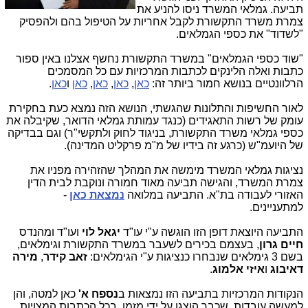
תביעה. גמלאי המשרד ניסו להניע את
צמרת משרד התקשורת לקבל אחריות על הטיפול בהם ולהפסיק
"לשדוד" את כספי הגמלאים.
"שוד כספי הגמלאים" במשרד התקשורת נחשף אצלנו באין ספור
כתבות ואלה הלינקים לכתבות המרכזיות עם כל המסמכים
הרלוונטיים בנושא חמור ביותר זה:
כאן
,
כאן
,
כאן
,
כאן
ו
כאן
.
לאור החשיפות והתלונות שהגשתי, הנושא הזה נמצא כעת בחקירת
עומק של רשות התאגידים (כנגד עמותת גמלאי הדואר, שקיבלה את
כספי גמלאי משרד התקשורת, בניגוד לחוק ולתקשי"ר) וגם בבדיקה
של היועמ"ש (כרגע זה בידיו של מ"מ פרקליט המדינה).
נציגות גמלאי המשרד מימשה את המהלך שהזהירה מפניו את
צמרת המשרד, והגישה תביעה מאוד חמורה ונוקבת לבית הדין
האזורי לעבודה בת"א. התביעה במלואה
נמצאת כאן
-
למתעניינים.
התביעה היוצאת דופן הזו הוגשה ע"י עו"ד
יגאל לוי
ועו"ד ומהנדס
חיים גרון
, בעצמם בכירים לשעבר במשרד התקשורת וגימלאים,
בשם 3 גימלאים שנבחרו כנציגות ע"י הגימלאים:
זאב קידר
,
מירה
דאיבוג
ו
איזי אלמוג
.
הנקודות המרכזיות בתביעה הזו נמצאות ב
נספח א'
כאן למטה, והן
למעשה עובדות, שכבר הוצגו על ידי מזמן, בכל הכתבות המצויות