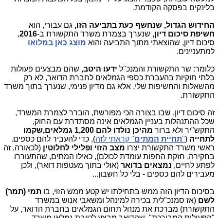
בלינקים בפסקה הקודמת.
החידוש הגדול, שנחשף כעת בתביעה הזו,
גם עבורי, הוא
חשיפת סיכום דיון,
שנערך בצמרת משרד התקשורת ב-
2016
,
סיכום דיון, שהוצאתי מתוך התביעה והוא
מוצג כאן במלואו
למתעניינים.
כלומר: שר התקשורת והמנכ"ל
ידעו היטב,
שהם מבצעים פעולות
בלתי חוקיות בהעברת כספי הגמלאים לחברת הדואר, לא רק
מהשאלות והחשיפות שלי, אלא גם מדיון פנימי, שנערך בתוך משרד
התקשורת.
זה סיכום דיון, שבו בצורה הכי מפורשת, הוברר לצמרת המשרד,
שכל ההתנהלות בעניין הגמלאים אינה מסתדרת עם החוק,
התקש"יר ולא ברור
מהיכן נולדו להם 1,200 גמלאים,שקמו
לתחייה
(
"
תחיית המתים
" קראתי לזה
), כדי להעביר להם כספים.
ראשי משרד התקשורת יצרו
מצב הזוי ופלילי לחלוטין
(לכאורה, זה
בחקירה, חזקת החפות עומדת לכולם), כאילו המתים, שהתעוררו
לפתע לחיים,
נמצאים בדואר
(אולי בתוך מעטפות דואר), ולכן
מעבירים להם כספים - בלי כל חשבון...
בסיכום הדיון הזה ממש בתחילתו יש קטע ממש הזוי, בו
תמי (תמר)
לשם
(אז סמנכ"לית בכירה למינהל ומשאבי אנוש במשרד
התקשורת) מברכת את מנהל תחום הגמלאים בחברת הדואר, על
"הפעילות המבורכת" ,שהדואר מבצע לטובת גמלאי משרד