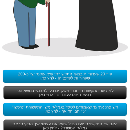
עוד 23 שערוריות במש' התקשורת: שיא עולמי של כ-200
שערוריות לקדנציה! - לחץ כאן
למה שר התקשורת ודוברו משקרים בלי למצמץ בנושא הכי
רגיש: היחס לעובדים - לחץ כאן
חשיפה: איך מי שאמורים לטפל בגמלאי מש' התקשורת "נרכשו"
ע"י חב' הדואר - לחץ כאן
האם שר התקשורת יועז הנדל שואל את עצמו: איך הפקרתי את
גמלאי המשרד? - לחץ כאן