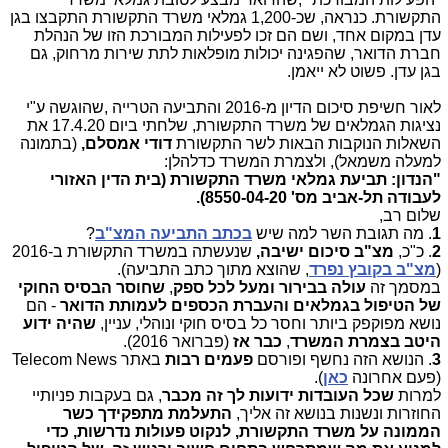
התקשורת. כנראה, שכ-1,200 גמלאי משרד התקשורת התקבצו בגן
עדן במקום אחד, ושם הם זכו לפעילות המבורכת הזו של הנהלת
חברת הדואר, שהפגינה יכולות מופלאות לתת שירות מרחוק, גם
בגן עדן. פשוט לא ייאמן.
לאור חשיפת סיכום הדיון מ-2016 והתביעה הטרייה ,שהוגשה ע"י
נציגות הגמלאים של משרד התקשורת, שלחתי ביום 17.4.20 את
השאלות הנוקבות הבאות לשר התקשורת
דודי אמסלם,
(בתמונה
למעלה משמאל), ולצמרת המשרד כדלהלן:
"הנדון: תביעת גמלאי משרד התקשורת (בית הדין האזורי
לעבודה תל-אביב מס' 8550-04-20).
שלום רב,
1
. מה תגובת השר למה שיש
בכתב התביעה המצ"ב
?
2
. כ"כ,
מצ"ב סיכום
ישיבה,
שנעשתה במשרד התקשורת ב-2016
(
מצ"ב בקובץ נפרד
, שהוצא מתוך כתב התביעה).
במסמך זה
עולה בבירור ומעל לכל ספק
,
שחוסר הבסיס החוקי
של הטיפול בגמלאים והעברת הכספים לעמותת הדואר
- הם
נושא מפוקפק ביותר וחסר כל בסיס חוקי ונוהלי, עניין,
שהיה ידוע
היטב בצמרת המשרד
,
כבר אז
(פברואר 2016).
3
. הנושא הזה נחשף ופורסם
פעמים רבות
באתר
Telecom News
(פעם אחרונה
כאן
).
למרות
שכל העובדות ידועות לך זה מכבר
, גם בעקבות פניותיי
החוזרות ונשנות בנושא זה אליך,
התעלמת מתפקידך כשר
הממונה על משרד התקשורת, לנקוט פעולות נדרשות, כדי