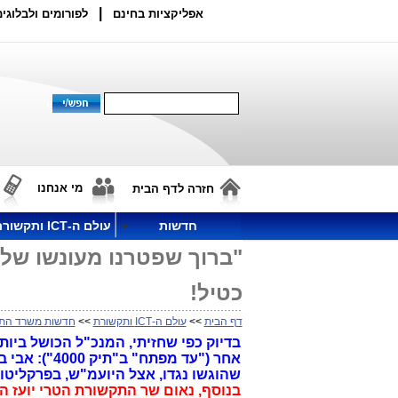
|
אפליקציות בחינם
לפורומים ולבלוגים
מי אנחנו
חזרה לדף הבית
חדשות
עולם ה-ICT ותקשורת
"ברוך שפטרנו מעונשו של
כטיל!
דף הבית
>>
עולם ה-ICT ותקשורת
>>
חדשות משרד הת
בדיוק כפי שחזיתי, המנכ"ל הכושל ביו
אחר ("עד מפ
שהוגשו נגדו, אצל היועמ"ש, בפרקליטות
בנוסף, נאום שר התקשורת הטרי יועז 