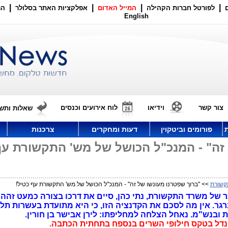
|
|
|
|
לפורטל חברות הקהילה
המייל האדום
אפלקציות האתר בסלולר
הר
English
צור קשר
וידיאו
לוח אירועים וכנסים
שאלות ותשו
פורומים וביטקוין
דעות ומחקרים
צרכנות
 זה" - המנכ"ל הכושל של מש' התקשורת ע
קשורת
>> "ברוך שפטרנו מעונשו של זה" - המנכ"ל הכושל של מש' התקשורת עף כטיל!
תר של משרד התקשורת, נתי כהן, סיים את דרכו בצורה כמעט זהה
תח" ב"תיק 4000"): אבי ברגר. אין מה לסכם את הקדנציה הזו, כי היא מתועדת בעשרות תל
 ובנש"מ. נאחל הצלחה למחליפתו: לירן אבישר בן חורין.
הנדל בטקס חילופי השרים בנספח בתחתית הכתבה.