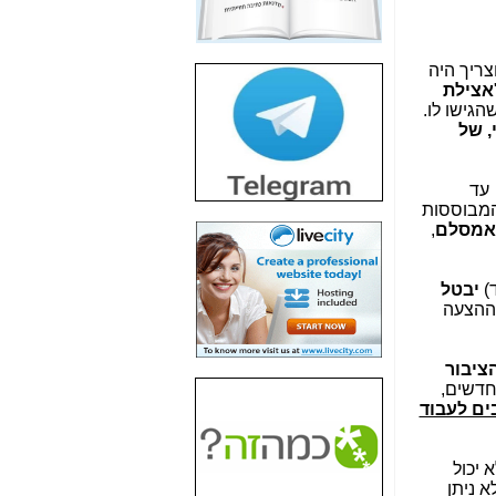
חשיפת חשד לשחיתות
הדומה לזו של "תיק
4000" אך בתחום
צריך היה
הסלולר -
כאן
אצילת
שהגישו לו.
חשיפת מה שלא
, של
רוצים שתדעו בעניין
פריסת אנלימיטד
(בניחוח בלתי נסבל) -
 עד
כאן
 המבוססות
 אמסלם
,
חשיפה: איוב קרא
אישר לקבוצת סלקום
בדיוק מה שביבי אישר
ד)
יבטל
ל-Yes ולבזק -
כאן
ההצעה
האם השר איוב קרא
היה צריך בכלל לחתום
ציבור
על האישור, שנתן
חדשים,
לקבוצת סלקום? -
כאן
ים לעבוד
האם ביבי וקרא קבלו
בכלל תמורה עבור
 יכול
ההטבות הרגולטוריות
 ניתן
שנתנו לסלקום? -
כאן