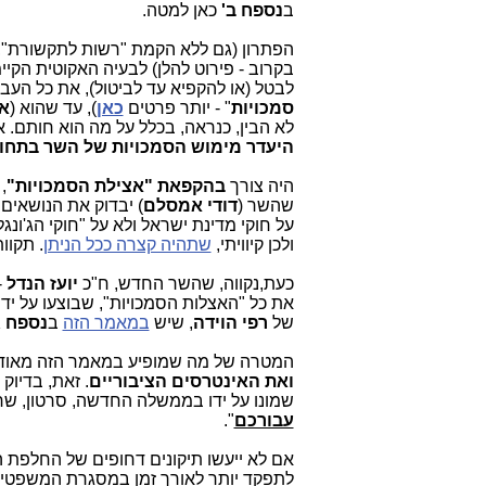
ב
נספח ב'
כאן למטה.
הפתרון (גם ללא הקמת "רשות לתקשורת", 
בקרוב - פירוט להלן) לבעיה האקוטית הקי
לבטל (או להקפיא עד לביטול), את כל הע
סמכויות
" - יותר פרטים
כאן
), עד שהוא (
אי
לא הבין, כנראה, בכלל על מה הוא חותם. 
היעדר מימוש הסמכויות של השר בתחומ
היה צורך
בהקפאת "אצילת הסמכויות"
,
שהשר (
דודי אמסלם
) יבדוק את הנושאים
על חוקי מדינת ישראל ולא על "חוקי הג'ונגל
ולכן קיוויתי,
שתהיה קצרה ככל הניתן
. תקוו
כעת,נקווה, שהשר החדש, ח"כ
יועז הנדל
-
את כל "האצלות הסמכויות", שבוצעו על יד
של
רפי הוידה
, שיש
במאמר הזה
ב
נספח ג
המטרה של מה שמופיע במאמר הזה מאוד
ואת האינטרסים הציבוריים
. זאת, בדיוק
שמונו על ידו בממשלה החדשה, סרטון, שר
עבורכם
".
אם לא ייעשו תיקונים דחופים של
החלפת הצ
לתפקד יותר לאורך זמן במסגרת המשפטית 