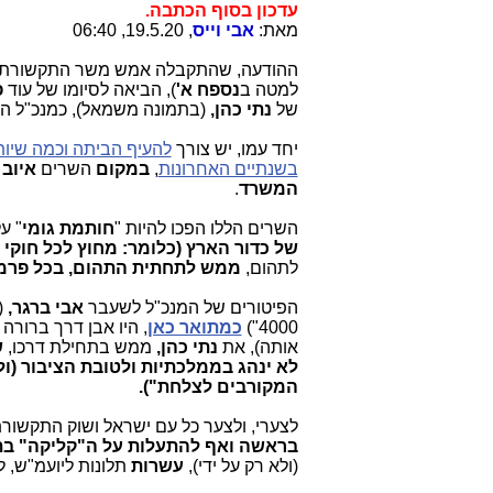
עדכון בסוף הכתבה.
מאת:
אבי וייס
, 19.5.20, 06:40
ההודעה, שהתקבלה אמש משר התקשורת 
למטה ב
נספח א'
), הביאה לסיומו של עוד
פ
של
נתי כהן,
(בתמונה משמאל), כמנכ"ל ה
יחד עמו, יש צורך
להעיף הביתה וכמה שיו
בשנתיים האחרונות
,
במקום
השרים
איוב
המשרד
.
השרים הללו הפכו להיות "
חותמת גומי
" ע
של כדור הארץ (כלומר: מחוץ לכל חוקי 
לתהום,
ממש לתחתית התהום, בכל פרמט
הפיטורים של המנכ"ל לשעבר
אבי ברגר,
(
4000")
כמתואר כאן
, היו אבן דרך ברור
אותה), את
נתי כהן,
ממש בתחילת דרכו,
ש
לא ינהג בממלכתיות ולטובת הציבור (ולא
המקורבים לצלחת").
לצערי, ולצער כל עם ישראל ושוק התקשור
בראשה ואף להתעלות על ה"קליקה" בתר
(ולא רק על ידי),
עשרות
תלונות ליועמ"ש, 