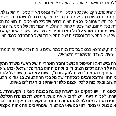
תוכו, כתוצאה מרגולציה שגויה, כאוטית וכושלת.
התקנות), הקצו את כל הסמכויות לשר ומעט מאוד סמכויות הוקצו למנ
תוך תפיסת העולם (שמעוגנת בדברי החקיקה בכנסת), שמדובר במש
ה ולכן השר אמור לייצג את האינטרסים של כלל האוכלוסייה. הוא גם חל
ת בכל תחום, שר שכפוף לחוק, להחלטות המדיניות של הממשלה והכ
השר
מוותר במודע על כל סמכויותיו
, מה שביצעו השרים
איוב קרא
ו
כנגד
האינ
מם הזה, שנמצא במצב גסיסה מזה כמה שנים טובות (למעשה זה "צמח
ה, ששמו משרד התקשורת הישראלי.
רת בישראל והטיפול הכושל וחסר האחריות של ראשי משרד התק
על האינטרסים הציבוריים וקיום החוק במדינת ישראל (בדגש על
ך הדחוף בהקמת "רשות לתקשורת", רשות עצמאית, שתפעל לטוב
י ההון וה"מקורבים לצלחת" של מקבלי ההחלטות, בניגוד מוחלט
וב ובעל כוח כלכלי עצום כלפי השחקנים הגדולים בשוק.
ומית'', יש להקים גם ''ועדה קבועה בכנסת לענייני תקשורת''. ג
רת. לעניות דעתי,
יש להוציא את נושא התקשורת מועדת הכלכל
וונים ואינה מסוגלת להתמחות בתחום התקשורת. היקף תחום ה
ליארד ש''ח והוא טכנולוגי מאד ורווי בנושאי רגולציה, שמחייבים התמחות מקצו