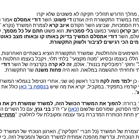
מהלך הדורש תהליכי חקיקה לא פשוטים שלא יקרו
ימת במשרד התקשורת היה ועודנו
די פשוט
: השר
דודי אמסלם
אמור ו
ברת הסמכויות, שביצע השר הקודם
איוב קרא
לצמרת המשרד (נקרא "
וב קרא)
נשאר כמעט
בלי סמכויות
. הוא פשוט
חתם על כל מסמך
, 
אולם, השר
דודי אמסלם
המשיך בדיוק באותו קו ובאותו מצב כאוטי
ים הכי רגישים לציבור ולשוק התקשורת.
 השימועים וההחלטות, שמשרד התקשורת הוציא בשנתיים האחרונות,
 הללו בעצמו ובסיוע "מטה מקצועי" בלתי תלוי, ויקבל בעצמו החלטות
" וחוקי "רפובליקת בננות". אולם,
זה לא קרה
בקדנציה של השר
דודי
תי ותחזיתי התגשמה במלואה. הוא היה
פחות משנה
שר התקשורת.
 כן
ילמד מזה לקח
ודבר ראשון (או שני, אחרי הטיפול בגמלאי המשר
י קודמיו בתפקיד. במקביל, יקרא את מה שיש
בנספח ב' כאן
כולל את 
'.
.
 ברורה:
להפוך את המשרד הכושל הזה, למשרד שמשרת רק את ה
 לפי הסרטון, שפורסם שלשום (
כאן
) ע"י ח"כ
בני גנץ,
עם כל השרים ה
ץ תחת הכותרת המדברת בעד עצמה ומקובלת עלי לחלוטין: "
מתחייב
מרת של המשרד (כל חברי "הקליקה"), הארגון הנוכחי של המשרד לא
הנוכחית, ונדרשת מהפכה אמתית למשרד הכושל והמכשיל הזה, כי לא