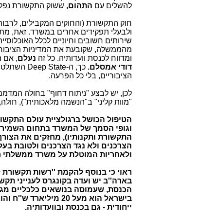
להשלים עם
התהום,
ששוק התקשורת נפל ל
חוק התקשורת (והחוקים המקבילים, לרבות 
ולבעלי תפקידים אחרים במשרד. זאת, מ
שירותים חשובים וחיוניים לכלל האוכלוסיי
מהממשלה, שקובעת את המדיניות הציבורי
ומדווח לכנסת וועדותיה. כל זה
נעלם
, אם 
דודי אמסלם.
כך, ה-Deep State השתלט על שוק התקשורת ורגולציית שוק התקשורת ופעל בהתמדה
הציבוריים, בלי כל הפרעה.
לכן, יש לבצע "ניתוח דחוף" בחולה המד
"מוות קליני" ב"הנשמה מלאכותית"), חול
הטיפול הכושל ברגולציית עולם התקשו
וגופי הסמך של המשרד בתחום השמירה 
התקשורת ותקנותיו), מחזקים את הצור
הצרכנים ולא נגד הצרכנים ולטובת בעל
ולאחריות המוטלת על משרד ממשלתי חש
ראוי כי בנוסף להקמת ''רשות תקשורת לא
בארה''ב יש ועדה בקונגרס לענייני תקשו
הכנסת, שעמוסה בנושאים כלכליים מג
בישראל הוא מעל 20 מי
ייחודית - גם בכנסת ובוועדותיה.