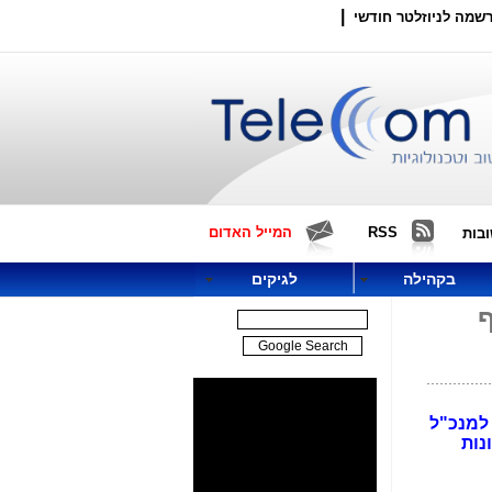
|
שמה לניוזלטר חודשי
RSS
המייל האדום
בות
בקהילה
לגיקים
ף
 למנכ"ל
ונות