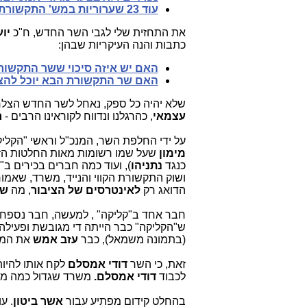
עוד 23 שערוריות במש' התקשורת: שיא עולמי של כ-200 שערוריות לקדנציה!
את התחזית שלי לגבי השר החדש, ח"כ
יוע
כתבות והנה העיקריות שבהן:
האם יש איזה סיכוי ששר התקשור
האם שר התקשורת הבא יוכל להצ
שלא יהיה כל ספק, נאחל לשר החדש הצלחה
עצמאי
, כהרגלנו ונדווח לקוראינו הרבים -
ר
על ידי החלפת השר, המנכ"ל וראשי "הקלי
מימון
שעל שמו רשומות מאות החלטות הזו
כנגד
נתניהו
), ועוד כמה חברים בכירים ב"קל
ושוק התקשורת הקווי והנייד, משרד, שאמור
הדואג רק
לאינטרסים של הציבור
, מה
של
חבר אחד ב"קליקה" , למעשה, חבר נספח \ 
ש"הקליקה" כבר הייתה די מגובשת ופעילה
(בתמונה משמאל), כבר
עזב אמש
את המ
זאת, כי השר
דודי אמסלם
לקח אותו להיו
לכבוד
דודי אמסלם.
משרד שגדול כמה מ
בהחלט קידום מפתיע עבור
אשר ביטון
. ע