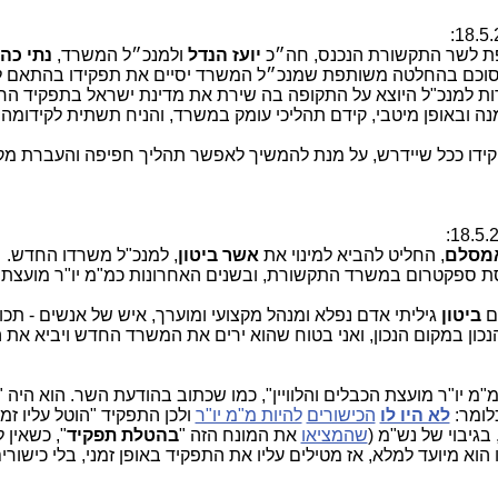
פת לשר התקשורת הנכנס, חה״כ
יועז הנדל
ולמנכ״ל המשרד,
נתי כהן
 סוכם בהחלטה משותפת שמנכ״ל המשרד יסיים את תפקידו בהתאם 
ת למנכ"ל היוצא על התקופה בה שירת את מדינת ישראל בתפקיד החשו
 ובאופן מיטבי, קידם תהליכי עומק במשרד, והניח תשתית לקידומה
ידו ככל שיידרש, על מנת להמשיך לאפשר תהליך חפיפה והעברת מק
אמסלם
, החליט להביא למינוי את
אשר ביטון
, למנכ"ל משרדו החדש.
ת ספקטרום במשרד התקשורת, ובשנים האחרונות כמ"מ יו"ר מועצת ש
ם
ביטון
גיליתי אדם נפלא ומנהל מקצועי ומוערך, איש של אנשים - תכו
נכון במקום הנכון, ואני בטוח שהוא ירים את המשרד החדש ויביא את ה
"מ יו"ר מועצת הכבלים והלוויין", כמו שכתוב בהודעת השר. הוא היה "
כלומר:
לא היו לו
הכישורים
להיות מ"מ יו"ר
ולכן התפקיד "הוטל עליו זמנ
בגיבוי של נש"מ (
שהמציאו
את המונח הזה "
בהטלת תפקיד
", כשאין 
וא מיועד למלא, אז מטילים עליו את התפקיד באופן זמני, בלי כישורים