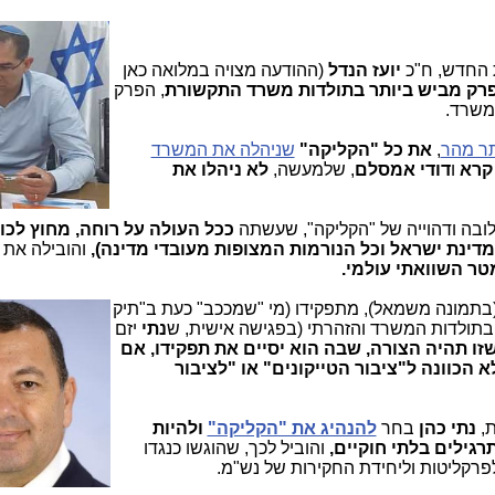
החדש, ח"כ
יועז הנדל
(ההודעה מצויה במלואה כאן
רק מביש ביותר בתולדות משרד התקשורת
, הפרק
משרד.
תר מהר
,
את כל "הקליקה"
שניהלה את המשרד
 קרא
ו
דודי אמסלם
, שלמעשה,
לא ניהלו את
לובה ודהוייה של "הקליקה", שעשתה
ככל העולה על רוחה, מחוץ לכו
מדינת ישראל וכל הנורמות המצופות מעובדי מדינה),
והובילה את 
ר השוואתי עולמי.
בתמ
ונה משמאל), מתפקידו (מי "שמככב" כעת ב"תיק
ה בתולדות המשרד והזהרתי (בפגישה אישית, ש
נתי
יזם
זו תהיה הצורה, שבה הוא יסיים את תפקידו, אם
 הכוונה ל"ציבור הטייקונים" או "לציבור
ת,
נתי כהן
בחר
להנהיג את "הקליקה"
ולהיות
גילים בלתי חוקיים,
והוביל לכך, שהוגשו כנגדו
לפרקליטות וליחידת החקירות של נש"מ.