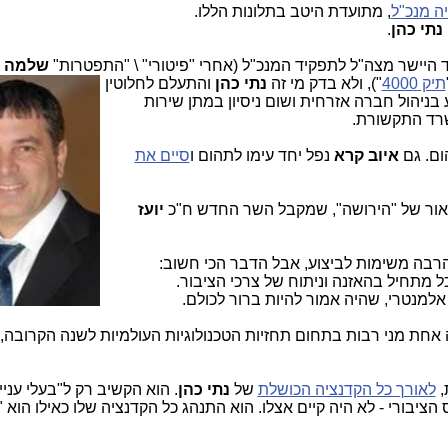
ה מנכ"ל
, מתועדת היטב בתלונות הללו.
נתי כהן
.
יישר מצה"ל לתפקיד המנכ"ל (אחרי "פיטורי" \ "התפ
טרות"
שלמה פ
תיק 4000
"), ולא בדק מי זה
נתי כהן
והתעלם לחלוטין
ע בניהול חברה אזרחית ושום ניסיון במתן שירות
משרד התקשורת.
ום. גם
איוב קרא
נפל יחד עימו לתהום ו
סיים את
יאור של "הירושה", שמקבל השר החדש ח"כ
יועז
הרבה משימות לביצוע, אבל הדבר הכי חשוב:
כל מתחיל בהאזנה וניתוח של צרכי הציבור.
אלמנטרי, שהיה אמור להיות ברור לכולם.
אחת מני רבות בתחום תחזיות הטכנולוגיות העולמיות לשנה הקרובה, 
,
לאורך כל הקדנציה הכושלת
של
נתי
כהן
. הוא הקשיב רק ל"בעלי עניין
הציבורי - לא היה קיים אצלו. הוא התנהג כל הקדנציה שלו כאילו הוא 