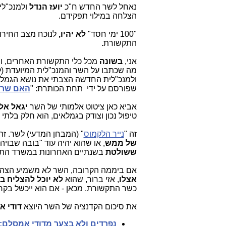
נאחל לשר החדש ח"כ
יועז הנדל
ולמנכ"לי
הצלחה במילוי תפקידם.
"100 ימי חסד"
לא יהיו,
לנוכח מצב החירום
התקשורת.
אני,
בשונה
מכל כלי התקשורת האחרים, וי
מה שכתבו על השר והמנכ"לית המיועדת 
ולמנכ"לית החדשה הצבתי את נושא הגמלא
שפורסם על ידי תחת הכותרת: "
האם שר ה
אביא כאן ציטוט אלמותי של השר
יגאל אלו
טיפול נכון וצודק בגמלאים, הוא חלק בלתי
זה "
נייר הלקמוס
" (המבחן המדעי) לשר. ז
של ממש
, או שהוא יהיה עוד "בובה שבויה", א
ששולטת
בשנתיים האחרונות במשרד הת
אם ביממה הקרובה, השר לא משמיע הצה
אצלו
, אזי ברור, שהוא
לא יוכל להצליח ב
כשר התקשורת. מכאן - אם הוא ייכשל בקרב
את סיכום הקדנציה של השר היוצא
דודי 
נפרדים ולא בצער מדודי אמסלם