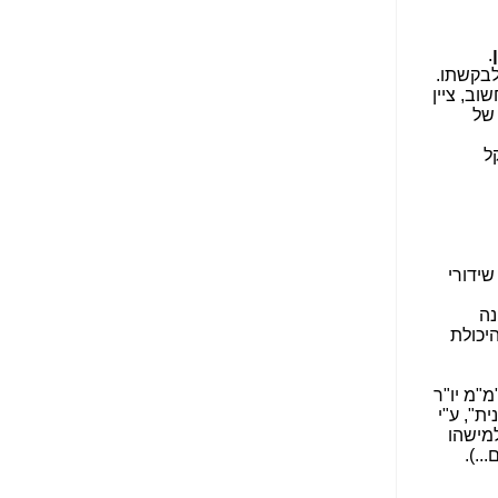
הנאה שהיא מיסודות
עבירת השוחד? -
כאן
.
לבקשתו.
שערוריית הקנס הענק
ב, ציין
על בזק וחשיפת
 של
"תעודת הביטוח" של
נתניהו בתיק 4000 -
ל
כאן
ערוץ 20: "תיק תפור":
אבי וייס חושף את
מחדלי "תיק 4000" -
כאן
ידורי
התבלבלתם: גיא פלד
נה
הפך את כחלון, גבאי
יכולת
ואילת לחשודים
המרכזיים בתיק 4000 -
כאן
מ"מ יו"ר
ית", ע"י
פצצות בתיק 4000:
למישהו
האם היו בכלל
...).
התנגדויות למיזוג
בזק-יס? -
כאן