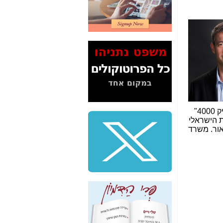
2" על תעלולי השר
משה כחלון -
כאן
המשך חשיפת הבלוף
ששמו "מהפיכת
הסלולר" ואיך מסרסים
את הנתונים לציבור -
כאן
סיכום ביקור בסיליקון
ואלי - למה 3 הגדולות
משקיעות ומפתחות
(שניהם "עדי מפתח" ב"תיק 4000"
באותם תחומים -
כאן
 הישראלי
אור. משרד
שלמה פילבר (עד
לאחרונה מנכ"ל משרד
התקשורת) - עד
מדינה? הצחקתם
אותי! -
כאן
"יש אפליה בחקירה"?
חשיפה: למה השר
משה כחלון לא נחקר
עד היום? -
כאן