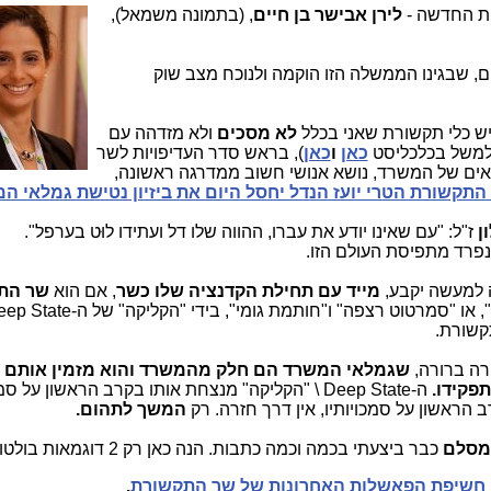
ת החדשה -
לירן אבישר בן חיים
, (בתמונה משמאל),
, שבגינו הממשלה הזו הוקמה ולנוכח מצב שוק
ש כלי תקשורת שאני בכלל
לא מסכים
ולא מזדהה עם
(למשל בכלכליסט
כאן
ו
כאן
), בראש סדר העדיפויות לשר
ים של המשרד, נושא אנושי חשוב ממדרגה ראשונה,
תקשורת הטרי יועז הנדל יחסל היום את ביזיון נטישת גמלאי ה
ן
ז"ל: "עם שאינו יודע את עברו, ההווה שלו דל ועתידו לוּט בערפל".
 נפרד מתפיסת העולם הזו.
ה למעשה יקבע,
מייד עם תחילת הקדנציה שלו כשר
, אם הוא
שר הת
ו "סמרטוט רצפה" ו"חותמת גומי", בידי "הקליקה" של ה-Deep State,
קשורת.
רה ברורה,
שגמלאי המשרד הם חלק מהמשרד והוא מזמין אותם לד
תפקידו.
ה-Deep State \ "הקליקה" מנצחת אותו בקרב הראשון על סמ
 הראשון על סמכויותיו, אין דרך חזרה. רק
המשך לתהום.
אמסלם
כבר ביצעתי בכמה וכמה כתבות. הנה כאן רק 2 דוגמאות בולטות:
: חשיפת הפאשלות האחרונות של שר התקשורת
.