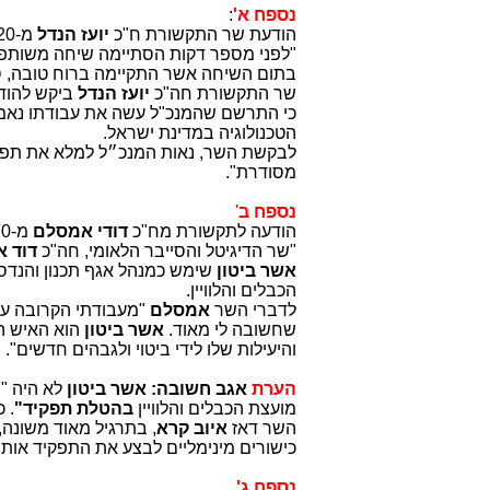
נספח א'
:
הודעת שר התקשורת ח"כ
יועז הנדל
מ-18.5.20:
"לפני מספר דקות הסתיימה שיחה משות
בתום השיחה אשר התקיימה ברוח טובה,
שר התקשורת חה"כ
יועז הנדל
ביקש להודו
כי התרשם שהמנכ"ל עשה את עבודתו נאמנה
הטכנולוגיה במדינת ישראל.
לבקשת השר, נאות המנכ״ל למלא את תפק
מסודרת".
נספח ב
'
הודעה לתקשורת מח"כ
דודי אמסלם
מ-18.5.20:
"שר הדיגיטל והסייבר הלאומי, חה"כ
דוד 
אשר ביטון
שימש כמנהל אגף תכנון והנדס
הכבלים והלוויין.
לדברי השר
אמסלם
"מעבודתי הקרובה ע
שחשובה לי מאוד.
אשר ביטון
הוא האיש ה
והיעילות שלו לידי ביטוי ולגבהים חדשים".
הערת
אגב חשובה:
אשר ביטון
לא היה "מ
מועצת הכבלים והלוויין
בהטלת תפקיד"
. 
השר דאז
איוב קרא
, בתרגיל מאוד משונה, 
כישורים מינימליים לבצע את התפקיד אותו ה
נספח ג'