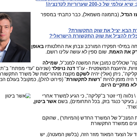
ז הנדל,
(בת
מונה משמאל), כבר כתבתי במספר
ת הבא יציל את שוק התקשורת?
ליח להציל את שוק התקשורת הישראלי?
 במילוי תפקידו המורכב ונבחן את החלטותיו
באופן
ק את האמת
. שום ספין לא עושה עלינו רושם.
קה" שכוללים כמובן את המשנה למנכ"ל,
שמילה
יות,
והיועצת המשפטית - עו"ד
דנה נויפלד
יקה", ניתן (אולי) יהיה
לשקם
מקצת מההריסות של משרד התקשורת
 היה מזמן להיות "
רשות לתקשורת
" (פירוט להלן), כמקובל בעולם הנ
א מתקיים היום.
נלווה (די
זוטר ב"קליקה", כי הגיע למשרד אחרי
, בעיקר כנגד בזק, בכל התחומים), בשם
אשר ביטון,
שרד.
ת המנכ"ל של המשרד החדש (והמיותר) , שהוקם
ונים ממשרד התקשורת
וד על הצעד המאוד מוזר הזה, (בלשון המעטה), יש