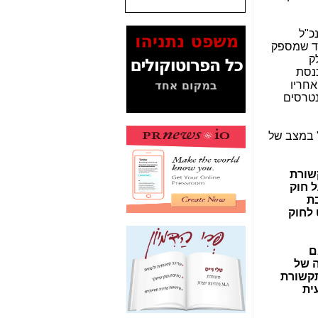
המסמכים בנושא בזק-
כ"ל
Yes (תיק 4000)
רד שמספק
מוכיחים "תפירת תיק"
ק
לאיש הלא נכון! -
כאן
נסת
אחריו
עובדות ומסמכים
טרסים
המוסתרים מהציבור:
האם ביבי כשר
תקשורת עזר לקב'
" במצב של
בזק? -
כאן
מה מקור ה-Fake
שורת
News שהביא לתפירת
 חוק
תיק לביבי והעלמת
ת
החשודים הנכונים -
כאן
 לחוק
אחת הרגליים של "תיק
4000 התפור"
ם
התמוטטה היום
ה של
בניצחון (כפול) של בזק
תקשורת
-
כאן
עית
איך כתבות מפנקות
הפכו לפתע לטובת