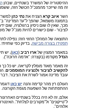
ההיסטוריה של המשרד בשנתיים, שבהן
הי
זה מה שייזכר מהמנכ"ל הכושל הזה, ששמו
השר
איוב קרא
הצניח את
נתי כהן
למשרד ה
בתמונה משמאל, שהפך ל"עד המדינה" ב"
מכך, שאין לו שום ניסיון ברגולציה, שום יד
לציבור - שום כישורים להיות מנכ"ל של 
התוצאה של המהלך ההזוי הזה: נפילה לתה
תפקידו בצורה מבישה
, בדיוק כפי שחזיתי.
במאמר המצוין של
ארז רביב
(
כאן
), יש ת
הנדל
מקודמו (בקצרה: "אדמה חרוכה").
זה מאמר מאוד מומלץ לקריאה. יש כל כך 
להקשיב לציבור ולנציגיו המוסמכים
. ה
עובד מדינה אמור לשרת את הציבור. דבר 
העולם רץ מהר קדימה והנה
יש כאן
דוגמה 
ההתפתחות של השפעות מגפת הקורונה.
אולם, זה לא היה בכלל בשנתיים האחרונות
ל"טייקונים" ול"מקורבים לצלחת". האינטרס 
אלוהים".