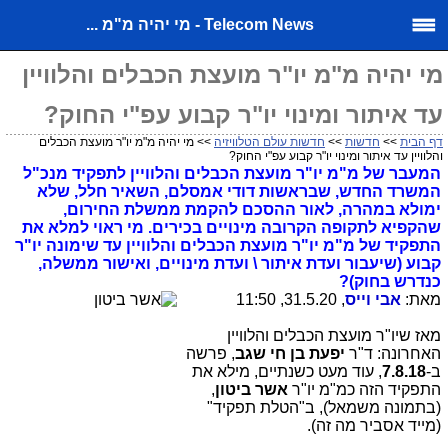
Telecom News - מי יהיה מ"מ ...
מי יהיה מ"מ יו"ר מועצת הכבלים והלוויין
עד איתור ומינוי יו"ר קבוע עפ"י החוק?
דף הבית
>>
חדשות
>>
חדשות עולם הטלוויזיה
>> מי יהיה מ"מ יו"ר מועצת הכבלים
והלוויין עד איתור ומינוי יו"ר קבוע עפ"י החוק?
המעבר של מ"מ יו"ר מועצת הכבלים והלוויין לתפקיד מנכ"ל
המשרד החדש, שבראשות דודי אמסלם, השאיר חלל, שלא
ימולא במהרה, לאור ההסכם להקמת ממשלת החירום,
שהקפיא לתקופה הקרובה מינויים בכירים. מי ראוי למלא את
התפקיד של מ"מ יו"ר מועצת הכבלים והלוויין עד שימונה יו"ר
קבוע (שיעבור ועדת איתור \ ועדת מינויים, ואישור ממשלה,
כנדרש בחוק)?
מאת:
אבי וייס
, 31.5.20, 11:50
מאז שיו"ר מועצת הכבלים והלוויין
האחרונה: ד"ר
יפעת בן חי שגב
, פרשה
ב-
7.8.18
, עוד מעט כשנתיים, מילא את
התפקיד הזה כמ"מ יו"ר
אשר ביטון
,
(בתמונה משמאל), ב"הטלת תפקיד"
(מייד אסביר מה זה).