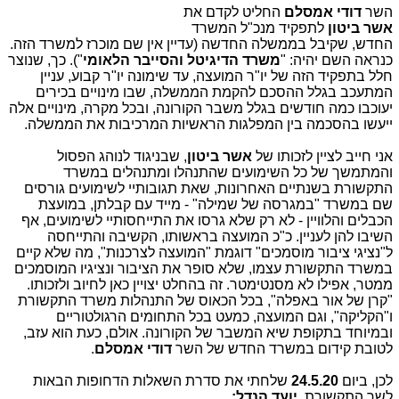
השר
דודי אמסלם
החליט לקדם את
אשר ביטון
לתפקיד מנכ"ל המשרד
החדש, שקיבל בממשלה החדשה (עדיין אין שם מוכרז למשרד הזה.
כנראה השם יהיה: "
משרד הדיגיטל והסייבר הלאומי
"). כך, שנוצר
חלל בתפקיד הזה של יו"ר המועצה, עד שימונה יו"ר קבוע, עניין
המתעכב בגלל ההסכם להקמת הממשלה, שבו מינויים בכירים
יעוכבו כמה חודשים בגלל משבר הקורונה, ובכל מקרה, מינויים אלה
ייעשו בהסכמה בין המפלגות הראשיות המרכיבות את הממשלה.
אני חייב לציין לזכותו של
אשר ביטון
, שבניגוד לנוהג הפסול
והמתמשך של כל השימועים שהתנהלו ומתנהלים במשרד
התקשורת בשנתיים האחרונות, שאת תגובותיי לשימועים גורסים
שם במשרד "במגרסה של שמילה" - מייד עם קבלתן, במועצת
הכבלים והלוויין - לא רק שלא גרסו את התייחסותיי לשימועים, אף
השיבו להן לעניין. כ"כ המועצה בראשותו, הקשיבה והתייחסה
ל"נציגי ציבור מוסמכים" דוגמת "המועצה לצרכנות", מה שלא קיים
במשרד התקשורת עצמו, שלא סופר את הציבור ונציגיו המוסמכים
ממטר, אפילו לא מסנטימטר. זה בהחלט יצויין כאן לחיוב ולזכותו.
"קרן של אור באפלה", בכל הכאוס של התנהלות משרד התקשורת
ו"הקליקה", וגם המועצה, כמעט בכל התחומים הרגולטוריים
ובמיוחד בתקופת שיא המשבר של הקורונה. אולם, כעת הוא עזב,
לטובת קידום במשרד החדש של השר
דודי אמסלם
.
לכן, ביום
24.5.20
שלחתי את סדרת השאלות הדחופות הבאות
לשר התקשורת,
יועד הנדל: