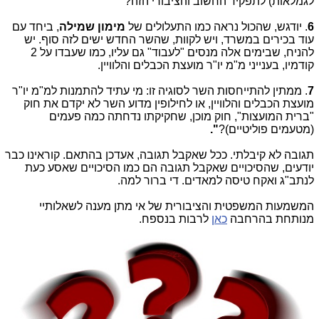
לגמלאות) לתפקיד החשוב והציבורי הזה?
6
. יודגש, שהכול נראה כמו התעלולים של
מימון שמילה
, ביחד עם
עוד בכירים במשרד, ויש לקוות, שהשר החדש ישים לזה סוף. יש
להניח, שבימים אלה מנסים "לעבוד" גם עליו, כמו שעבדו על 2
קודמיו, בענייני מ"מ יו"ר מועצת הכבלים והלוויין.
7
. ממתין להתייחסות השר לסוגיה זו: מי עתיד להתמנות למ"מ יו"ר
מועצת הכבלים והלוויין, או לחילופין מדוע השר לא יקדם את חוק
"ברית המועצות", חוק מוכן, שחקיקתו נדחתה כמה פעמים
(מטעמים פוליטיים)?
".
תגובה לא קיבלתי. ככל שאקבל תגובה, אעדכן בהתאם. קוראינו כבר
יודעים, שהסיכויים שאקבל תגובה הם כמו הסיכויים שאסע כעת
לנתב"ג ואקח טיסה למאדים. די ברור למה.
המשמעות המשפטית והציבורית של אי מתן מענה לשאלותיי
מנותחת בהרחבה
כאן
לרבות בנספח.