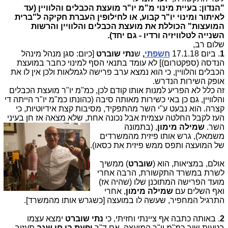
"הנדון: בעיית מינוי מ"מ יו"ר מועצת הכבלים והלוויין (עד
לאיתור ומינוי יו"ר קבוע, או לחילופין העברת חקיקה ל"ברית
המועצות" הכוללת את מועצת הכבלים והלוויין והרשות
השנייה לטלוויזיה ורדיו - גם יחד).
שלום רב,
1
. ביום 17.1.18
חשפתי
,
ש
נתי שוברט
[כיום: סגן מנהל מינהל
הנדסה (ספקטרום)] לא עומד בתנאי הסף למינוי כחבר במועצת
הכבלים והלוויין, כי הוא נמצא ערב פרישה לגמלאות ולכן אין לו את
אופק השירות הנדרש.
זה כלל לא הפריע למנות אותו קודם לכן, כמ"מ יו"ר מועצת הכבלים
והלוויין, גם כן באי כשירות מאותה סיבה (כהונתו כמ"מ יו"ר הייתה די
קצרה. הוא נבעט ע"י השר מהתפקיד, מסיבות קצת אידיוטיות, כי
העז לקבל החלטה עצמית אבל נכונה אחת,
שלא מצאה אז חן בעיני
השר.
שמילה מימון
,
(בתמונה
משמאל),
גרש אותו פיזית מהמשרדים
של המועצה ותפס ממש פיזית את כסאו).
אולם, במציאות, הוא (
שוברט
) ממשיך
לשרת במשרד התקשורת, הרבה אחרי
מועד הפרישה המתוכנן שלו (שהיה אז)
ואף השלים עם
שמילה מימון
, אחרי
התרגיל המחפיר, שעשה לו במועצה [כשגרש אותו מהמשרד].
2
. באותה כתבה אף ציינתי וחזיתי, כי
נתי שוברט
ימצא עצמו
בטעות שוב כמ"מ יו"ר המועצה, אם ד"ר
יפעת בן חי שגב
תעזוב.