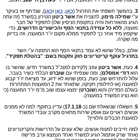
3
. בהמשך חשפתי את התרגיל (
כאן
,
כאן
ו
כאן
), שנדחף אז בעיקר
ע"י
שמילה מימון
, להצניח את
אשר ביטון
הטירון במשרד (זה עתה
הגיע מהאזרחות והיה בתקופת הניסיון שלו) לתפקיד של חבר
מועצה,
ללא כל עמידה בתנאי הסף והכישורים הדרושים,
כדי
שיקפוץ מיד אחר כך לתפקיד ממלא מקום יו"ר המועצה, וזה בדיוק
מה שקרה.
אולם, בגלל שהוא לא עמד בתנאי הסף הוא התמנה ע"י השר
בתרגיל עוקף קריטריונים חוק ותקנות בשם: "בהטלת תפקיד".
4
. כעת,
אשר ביטון
עוזב (לקידום למנכ"ל במשרד חדש, שהשר בו
הוא
דודי אמסלם
), ומה שצפיתי עם
שוברט
הבלתי כשיר בעבר,
עלול להתרחש שוב כעת, בזמן שהוא לא ידוע, עד מציאת יו"ר קבוע
למועצה (או לחילופין חקיקה, שתאחד את 2 המועצות המתחרות
בעולם המדיה) והוא (
שוברט
) ימצא עצמו שוב מ"מ יו"ר המועצה (כי
הוא נציג המשרד במועצה).
5
. השאלה שנשאלת שם (ב-
17.1.18
) עדיין בתוקף: למה לא ממנים
אנשים ראויים עם אופק שירות מתאים מקרב עובדי המשרד
למועצת הכבלים והלוויין?
למה חייבים למנות אנשים, שלא עונים על הדרישות והקריטריונים
(אחד שרק אתמול הגיע למשרד ואחד הנמצא ערב פרישה