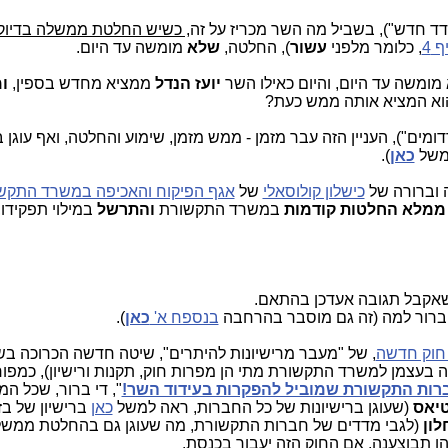
מדד חדש"), בשביל מה השר מכריז על זה
, כשיש החלטת ממשלה בדיוק 
, כלומר מלפני
עשור
), החלטה,
שלא
מומשה עד היום.
ומשה עד היום, והיום כאילו השר
יועז הנדל
ממציא מחדש בספין,
ו
הוא המציא אותה ממש כעת?
רדומים"), העניין הזה עבר מזמן - ממש מזמן, שימוע והחלטה, ואף עוגן
למשל
כאן
).
ה וברורה של
כישלון קולוסאלי
של
אגף הפיקוח והאכיפה במשרד התקש
 ממלא
החלטות קודמות
במשרד התקשורת
והתרשל
במילוי תפקידו
 שאקבל תגובה אעדכן בהתאם.
י ברור למה (זה גם מוסבר בהרחבה
בנספח א'
כאן
).
חוק חדשה
, של "מעבר מרישיונות להיתרים", שיטה חדשה הכרוכה ב
ה בעצמן למשרד התקשורת מתי הן מפרות חוק, תקנות ורישיון), כמפו
ברות התקשורת שמוביל להפקרות בעידוד השר!
", די ברור, שכל המ
יאס
(שעוגן ברישיונות של כל החברות, ראה למשל
כאן
ברישיון של בז
לון
(לגבי
מדדים של חברות התקשורת, מה שעוגן גם בהחלטת ממשל
שהן תבוצענה, אם החוק הזה יעבור בכנסת.