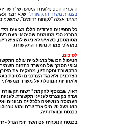
ההכרזה הספינולוגית והמטעה של השר
יו
בצמרת משרד התקשורת
", שלא רוצה ולא
תאתר אצלה "לקוחות רדומים", שמשלמים 
כל הספינים הירודים הללו מגיעים מיד
המכרז הכי מטומטם שהיה אי פעם בעול
במהלכי צמרת משרד התקשורת.
לסיכום
.
הטיפול הכושל ברגולציית עולם התקשו
וגופי הסמך של המשרד בתחום השמירה 
התקשורת ותקנותיו), מחזקים את הצור
הצרכנים ולא נגד הצרכנים ולטובת בעל
ולאחריות המוטלת על משרד ממשלתי חש
ראוי, שבנוסף להקמת ''רשות תקשורת לא
ועדה בקונגרס לענייני תקשורת. לעניות 
העמוסה בנושאים כלכליים מגוונים ו
הוא מעל 20 מיליארד ש''ח והוא
בכנסת ובוועדותיה.
בכנסת הנוכחית עם השר יועז הנדל - זה