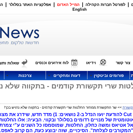
|
|
|
|
לפורטל חברות הקהילה
המייל האדום
אפלקציות האתר בסלולר
הר
English
צור קשר
וידיאו
לוח אירועים וכנסים
שאלות ותשו
פורומים וביטקוין
דעות ומחקרים
צרכנות
ת שרי תקשורת קודמים - בתקווה שלא נ
קשורת
>> שר התקשורת ממחזר החלטות שרי תקשורת קודמים - בתקווה שלא נרגיש בכך!
כמעט כל כלי התקשורת ביצעו Cut & Paste להודעת יועז הנדל ב-2 נושאים: 1) מדד חדש, שידר
הפסקת תשלום אוטומטית של מנויים רדומים בסלולר ובקווי. הבעיה: אלו החלטו
 אטיאס ומשה כחלון, החלטות, שמוסמסו כל השנים ע"י צמרת
המקורבים לצלחת". הסיכויים, שזה יבוצע כעת, הם קרוב לאפס.