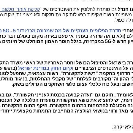
עז הנדל
גם סותרת לחלוטין את האינטרסים של "
קליקת אוהדי סלקום ו
 מעוניינת בשום שקיפות בפעילות קבוצת סלקום ולא מעוניינת, שקבוצ
לה כפול.
 אחרי
סדרת הפלופים הענקיים של מה שמכונה מכרז דור 5 - 5G בסלולר
ם (ולא נראה שיהיה בעתיד אי פעם באיזה מקום בעולם דבר כזה
מטומטם), כשאיש לא ניגש להוציא רישיון חדש ל-5G במכרז זה, בגלל חוסר האמון המוחלט של ה
רת בישראל והטיפול הכושל וחסר האחריות של ראשי משרד התק
על האינטרסים הציבוריים ו
קיום החוק במדינת ישראל
(בדגש על
ך הדחוף בהקמת "רשות לתקשורת", רשות עצמאית, שתפעל לטוב
י ההון וה"מקורבים לצלחת" של מקבלי ההחלטות, בניגוד מוחלט
וב ובעל כוח כלכלי עצום כלפי השחקנים הגדולים בשוק.
ומית'', תוקם גם ''ועדה קבועה בכנסת לענייני תקשורת''. גם בא
דעתי,
יש להוציא את נושא התקשורת מוועדת הכלכלה של הכנסת
אינה מסוגלת להתמחות בתחום התקשורת. היקף תחום התקשורת 
 טכנולוגי מאד ורווי בנושאי רגולציה המחייבים התמחות מקצועית ייחודי
 לא יקרה.