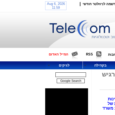
|
שמה לניוזלטר חודשי
RSS
המייל האדום
בות
בקהילה
לגיקים
רגיש
ג את מצוינות
ת של
 משרד