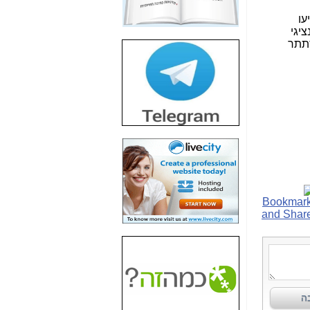
חשיפת חשד לשחיתות
עו
הדומה לזו של "תיק
יגי
4000" אך בתחום
סתתר
הסלולר -
כאן
חשיפת מה שלא
רוצים שתדעו בעניין
פריסת אנלימיטד
(בניחוח בלתי נסבל) -
כאן
חשיפה: איוב קרא
אישר לקבוצת סלקום
בדיוק מה שביבי אישר
ל-Yes ולבזק -
כאן
האם השר איוב קרא
היה צריך בכלל לחתום
על האישור, שנתן
לקבוצת סלקום? -
כאן
האם ביבי וקרא קבלו
בכלל תמורה עבור
ההטבות הרגולטוריות