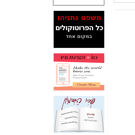
שנתנו לסלקום? -
כאן
המסמכים בנושא בזק-
Yes (תיק 4000)
מוכיחים "תפירת תיק"
לאיש הלא נכון! -
כאן
עובדות ומסמכים
המוסתרים מהציבור:
האם ביבי כשר
תקשורת עזר לקב'
בזק? -
כאן
מה מקור ה-Fake
News שהביא לתפירת
תיק לביבי והעלמת
החשודים הנכונים -
כאן
אחת הרגליים של "תיק
4000 התפור"
התמוטטה היום
בניצחון (כפול) של בזק
-
כאן
איך כתבות מפנקות