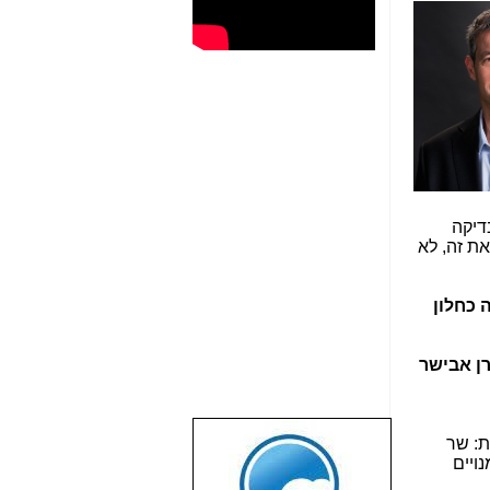
דיקה
את זה, לא
כחלון
רן אבישר
ת: שר
שבוע טוב לכל
ויים
הגולשים באשר