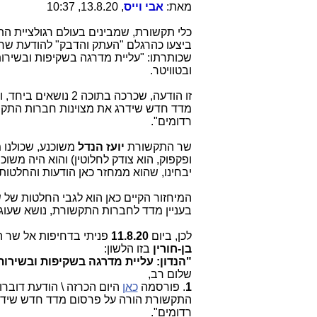
מאת:
אבי וייס
, 13.8.20, 10:37
כלי תקשורת, שמבינים בעולם רגולציית ה
ביצעו כהרגלם "העתק והדבק" להודעת ש
שכותרתו: "עליית מדרגה בשקיפות ובשירות
ובטוויטר.
זו הודעה, שכרכה בתו
מדד חדש שידרג את מצוינות חברות התקש
רדומים".
שר התקשורת
יועז הנדל
משוכנע, שכולנו 
ופקפוק, הוא צודק לחלוטין) והוא היה משו
יבחינו, שהוא ממחזר כאן הודעות והחלטות י
המיחזור הקיים כאן הוא לגבי החלטות של 
בעניין מדד לחברות התקשורת, נושא שעוג
לכן, ביום
11.8.20
פניתי בדחיפות אל שר
בן-חורין
בזו הלשון:
"הנדון: עליית מדרגה בשקיפות ובשירות
שלום רב,
1
. פורסמה
כאן
היום הכרזה \ הודעת דובר
התקשורת הורה על פרסום מדד חדש שידרג
רדומים".