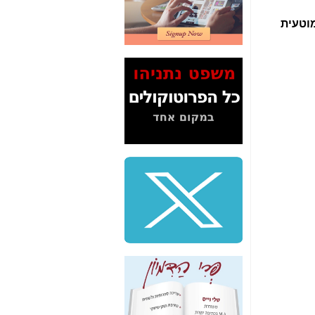
2" על תעלולי השר
וטעית
משה כחלון -
כאן
המשך חשיפת הבלוף
ששמו "מהפיכת
הסלולר" ואיך מסרסים
את הנתונים לציבור -
כאן
סיכום ביקור בסיליקון
ואלי - למה 3 הגדולות
משקיעות ומפתחות
באותם תחומים -
כאן
שלמה פילבר (עד
לאחרונה מנכ"ל משרד
התקשורת) - עד
מדינה? הצחקתם
אותי! -
כאן
"יש אפליה בחקירה"?
חשיפה: למה השר
משה כחלון לא נחקר
עד היום? -
כאן