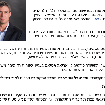
תקשורת כמו שאני מבין בהטסת חלליות למאדים,
ר התקשורת
יועז הנדל
, בתמונה משמאל, בעניין
" (
כאן
), הודעה, שמוחזרה על ידו גם בפייסיבוק
כה 2 נושאים ביחד, וזו כותרת ההודעה: "שר התקשורת הורה על פרסום
ורת, ועל הפסקת תשלום אוטומטית של מנויים
מטומטמים (לגבי רוב כתבי התקשורת שמיחזרו את ההודעה שלו בלי ב
כנע, שהכתבים, שממחזרים את הספינים הירודים שלו והציבור, שקורא 
שנות, בנושאים, שלא בוצעו וכנראה גם לא יבוצעו,.
שרי תקשורת קודמים לו:
אריאל אטיאס
בעניין "לקוחות רדומים" ו
משה 
ן על ידו גם בהחלטת ממשלה.
 התקשורת
יועז הנדל
ואל צמרת משרד התקשורת לרבות למנכ"לית
לי
?
ות בשם שר התקשורת תחת הכותרת: "עליית מדרגה בשקיפות ובשירו
 את מצוינות חברות התקשורת, ועל הפסקת תשלום אוטומטית של מנ