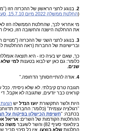
2
. בנוגע לחצי הראשון של ההכרזה הזו ("
(
החלטת ממשלה 2022 מיום 15.7.10, סעיף 4
מי אחראי לכך, שהחלטת הממשלה הזו לא מ
את ההחלטה הישנה והחשובה הזו, כאילו 
3
. בנוגע לחצי השני של ההכרזה ("מנויים 
וברישיונות של החברות (ראה ההחלטות 
כך, שאם יש בעיה כזו - היא תוצאה אומלל
כלומר: גם כאן יש לבוא בטענות
למי שלא
שנים.
4
. אודה להתייחסותך הדחופה."
תגובה טרם קיבלתי. לא שלא ניסיתי. ככל
קוראינו כבר יודעים, שתגובה לא אקבל. ד
היות ולשר התקשורת
יועז הנדל
יש
הצעת 
"רגולציה עצמית" (כלומר: החברות תדווחנ
בכתבה: "
חשיפת הכישלון בפיקוח על ח
ההחלטות הקודמות של השרים:
אריאל
אט
בינלאומי סעיף 82) והשר לשעבר
משה כח
החלטות
שלא בוצעו
, אין כל סיכוי סביר 