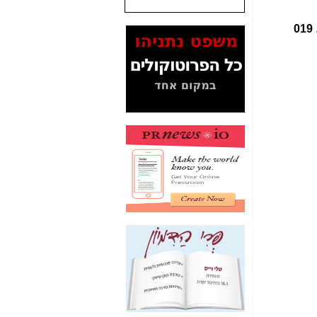
המסמכים בנושא בזק-
019
Yes (תיק 4000)
מוכיחים "תפירת תיק"
לאיש הלא נכון! -
כאן
עובדות ומסמכים
המוסתרים מהציבור:
האם ביבי כשר
תקשורת עזר לקב'
בזק? -
כאן
מה מקור ה-Fake
News שהביא לתפירת
תיק לביבי והעלמת
החשודים הנכונים -
כאן
אחת הרגליים של "תיק
4000 התפור"
התמוטטה היום
בניצחון (כפול) של בזק
-
כאן
איך כתבות מפנקות
הפכו לפתע לטובת