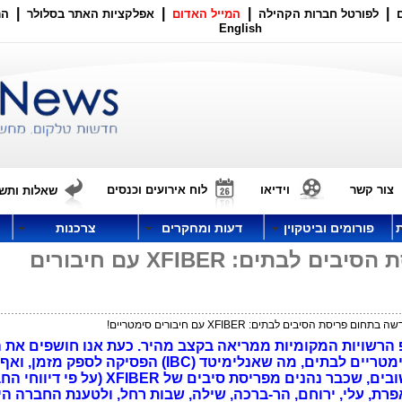
|
|
|
|
לפורטל חברות הקהילה
המייל האדום
אפלקציות האתר בסלולר
הר
English
צור קשר
וידיאו
לוח אירועים וכנסים
שאלות ותשו
פורומים וביטקוין
דעות ומחקרים
צרכנות
חברה חדשה בתחום פריסת הסיבים לבתים: XFIBER עם חיבורים
 פריסת הסיבים לבתים: XFIBER עם חיבורים סימטריים!
הרשויות המקומיות ממריאה בקצב מהיר. כעת אנו חושפים את
מטריים לבתים,
מה שאנלימיטד (IBC) הפסיקה לספק מזמן, 
היישובים, שכבר נהנים מפריסת סיבים של XFIBER (על פ
אפרת, עלי, ירוחם, הר-ברכה, שילה, שבות רחל, ולטענת החברה הי