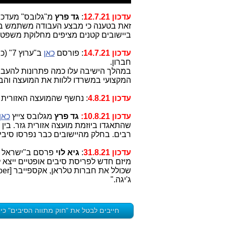
עדכון 12.7.21
:
גד פרץ
מ"גלובס" מעדכן
זאת בטענה כי מבצע העבודה משתמש בתש
ביישובים קטנים מציפים מחלוקת משפטי
עדכון 14.7.21
: פורסם
כאן
ב"ערוץ 7" (כותרת בלבד): שר התקשורת
חברון.
במהלך הישיבה עלו כמה פתרונות להעבר
המקצועי במשרדו ללוות את המועצה והבט
עדכון 4.8.21
: נחשף שהמועצה האזורית 
עדכון 10.8.21:
גד פרץ
מגלובס צייץ
כאן
שהתאגדו ביוזמת מועצה אזורית גזר. בין ה
רבים. בחלק מהיישובים כבר נפרסו סיבי
עדכון 31.8.21
:
גיא לוי
פרסם ב"ישראל ה
ג'יגה."
חייבים לבטל את "חוק מתווה הסיבים" כי 