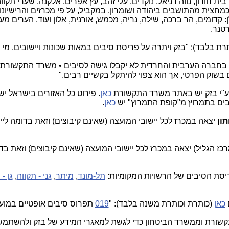
ת חורון, נווה דניאל, נוקדים, עלי זהב, עץ אפרים, אלקנה, שערי תקוו
חצית מהתושבים ביהודה ושומרון. במקביל, על פי מכרזים והרישיונו
קדומים, הר ברכה, שילה, נריה, מכמש, אורנית, אלון ועוד. הערים מע
טנר.
ת בלבד): "בזק ויתרה על פריסת סיבים במאות שכונות ויישובים. מי נ
 בחברה הערבית והחרדית לא יקבלו גישה לסיבים • משרד התקשורת
בשוק הפרטי, אך הוא צפוי להיתקל בקשיים רבים."
 ע"י בזק יש באתר משרד התקשורת
כאן
. פירוט כל האזורים בישראל י
יבים בתמרוץ מ"קופת התמרוץ" יש
כאן
.
ון
יצאה במכרז לכל יישובי המועצה (שאינם קיבוצים) וזאת בדומה ליי
רכז הגליל) יצאה במכרז לכל יישובי המועצה (שאינם קיבוצים) וזאת בד
יסת הסיבים של הרשויות המקומיות:
תל-מונד
,
מיתר
,
גני - תקווה
,
גן - 
כאן
(כותרת וכותרת משנה בלבד): "
019
תפרוס סיבים אופטיים במוע
שורת וממשרד הביטחון כדי לגשת למאגרי המידע של בזק ולהשתמש