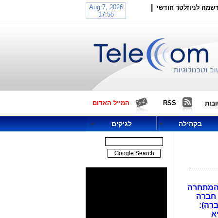
|
שמה לניוזלטר חודשי
RSS
המייל האדום
בות
בקהילה
לגיקים
 המתחרה
ואף חברה
י דיווחי החברה):
א