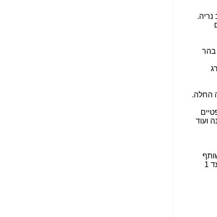
הנאה שהיא מיסודות
עבירת השוחד? -
כאן
נריה.
שערוריית הקנס הענק
על בזק וחשיפת
"תעודת הביטוח" של
בהר
נתניהו בתיק 4000 -
כאן
ג
ערוץ 20: "תיק תפור":
אבי וייס חושף את
ה החלה.
מחדלי "תיק 4000" -
כאן
אופטיים
ה ועוד
התבלבלתם: גיא פלד
הפך את כחלון, גבאי
ואילת לחשודים
המרכזיים בתיק 4000 -
ד משותף
כאן
שכולל את חברות טלראן, אקספייבר [Xfiber] ואינטרנט רימון • המיזם יציע אינטרנט מהיר ומסונן במהירות של עד 1
פצצות בתיק 4000:
האם היו בכלל
התנגדויות למיזוג
בזק-יס? -
כאן