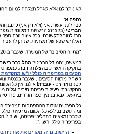
לא נותר לנו אלא לאחל הצלחה למיזם החד
נספח א':
כבר לפני עשור, אני (ולא רק אני) כתבנו ו
הבריטי
(בקצרה: הרשויות המקומיות מפרס
הרגולטור לתקשורת. בכל איזור זוכה ספק א
הללו יש שפע של תשתיות, שניתן להעביר ב
"מתווה הסיבים" של המשרד, שעבר ב-2020 בכנסת, הוא
למעשה, "המודל הבריטי"
החל כבר בישר
בחקיקה ראשית,
בהצלחה רבה
, כמפורט 
הסיבים בפריפריה כולל יו"ש מתקדמת ב
קטנים וזריזים -
עובדת
! אולם, אין כל הכו
התקשורת. פעילות פריסת סיבים וגלים מי
בית-אל, גבע בנימין, כפר הורדים, פרדסיה
כל הפרטים אודות ההתפתחות המהירה הזו
ומהתושבים, ללא כל הכוונה מרכזית, כולל
שכבר נמצאים בתהליכי פריסה, יש ב-2 הכתבות המובילות הבאות,
בפריפריה כולל יו"ש...":
היישוב נריה מקדים את אורנית ב