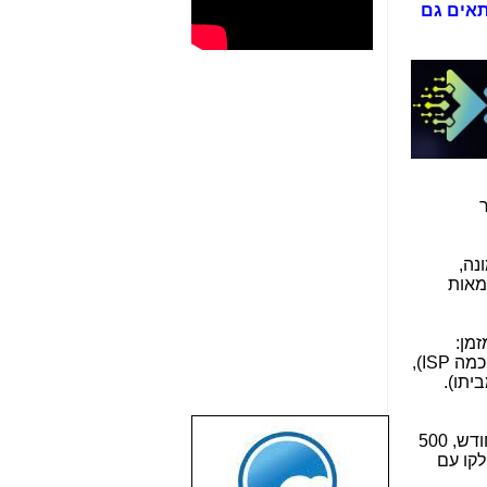
טרי. חיבור כזה מתאים גם
 היא "לניר
 דימונה,
מאות
זמן:
(הערוץ היורד זהה לערוץ העולה). כל החברות, שקשורות לאנלימיטד ובכלל זה סלקום והוט (וכמה ISP),
יתו).
שבוע טוב לכל
מציעה כיום 3 חבילות: 200 מגה סימטרי החל מ-119 ש"ח לחודש, 300 מגה סימטרי החל מ-129 ש"ח לחודש, 500
הגולשים באשר
טלפוניה על החיבור של הסיבים יכול לקבל אותה ב-35 ש"ח לקו עם
הם!!!