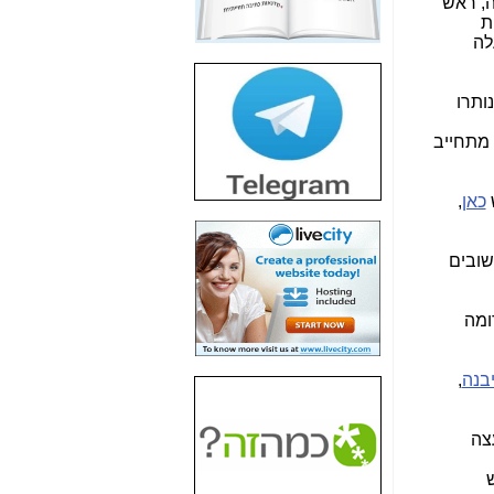
ה, ראש
חשיפת חשד לשחיתות
ת
הדומה לזו של "תיק
לה
4000" אך בתחום
הסלולר -
כאן
ותרו
חשיפת מה שלא
רוצים שתדעו בעניין
 מתחייב
פריסת אנלימיטד
(בניחוח בלתי נסבל) -
כאן
ש
כאן
,
חשיפה: איוב קרא
אישר לקבוצת סלקום
שובים
בדיוק מה שביבי אישר
ל-Yes ולבזק -
כאן
ומה
האם השר איוב קרא
היה צריך בכלל לחתום
על האישור, שנתן
יבנה
,
לקבוצת סלקום? -
כאן
האם ביבי וקרא קבלו
צה
בכלל תמורה עבור
ההטבות הרגולטוריות
שנתנו לסלקום? -
כאן