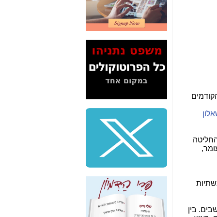
2" על תעלולי השר
משה כחלון -
כאן
המשך חשיפת הבלוף
ששמו "מהפיכת
הסלולר" ואיך מסרסים
את הנתונים לציבור -
כאן
סיכום ביקור בסיליקון
ואלי - למה 3 הגדולות
הקודמים
משקיעות ומפתחות
באותם תחומים -
כאן
לון
שלמה פילבר (עד
לאחרונה מנכ"ל משרד
החליטה
התקשורת) - עד
ומר,
מדינה? הצחקתם
אותי! -
כאן
"יש אפליה בחקירה"?
שתיות
חשיפה: למה השר
משה כחלון לא נחקר
עד היום? -
כאן
גע הוא כזה: בזק תפרוס סיבים בפריסה שתגיע לכ-50% מהתושבים. בין