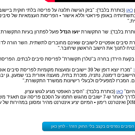
כאן
(כותרת בלבד): "בזק הגישה תלונה על פריסה בלתי חוקית ביישוב 
תיותיה באופן פיראטי וללא אישור • הפריסות העצמאיות של סיבים
ת."
יועז הנדל
פועל לפתרון בעיות התקשורת 
ת סיבים אופטיים לישובים שאינם מחוברים לתשתית. השר הורה לדר
יח לחנוך את הישוב הראשון שיחובר."
בקעת הירדן בחרה ב"טלרן תקשורת" לפריסת סיבים לבתים. הפריס
: "מכרז יוצא דופן של 39 יישובים ומועצות מקומיות לפריסת סיבים 
יישובים דימונה, נתניה, מזכרת בתיה, מועצה אזורית בני שמעון, גן יבנ
ם. המכרז למפעילים ולבעלי רישיונות ממשרד התקשורת."
יום"
כאן
(כותרת בלבד): "הסיב האופטי מגיע לגוש עציון.
מיזם חדש לפריסת סיבים אופטיים ייצא לדרך לאחר ש-7 ישובים מהגוש חתמו על הסכם פריסה עם תאגי
הסיבים נפרסים בקצב בלי החוק הזה! - לחץ כאן