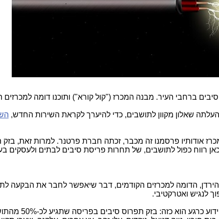
יבים ברחבי העיר. מבנה המכרז ("קול קורא") ותוכנו דומה למכרזים 
השא
מכרז אודותיו פרסמנו זה מכבר, זכתה חברת פרטנר. למרות זאת, בזק 
אן רווח כפול לתושבים, של תחרות פריסת סיבים לבתים ולעסקים בע
 הירדן, הדומה למכרזים הקודמים, דבר שיאפשר לחבר את הבקעה לת
וך לנגיש ואטרקטיבי.
. בסה"כ ביישובי יו"ש התכנון לפריסה הידוע כר