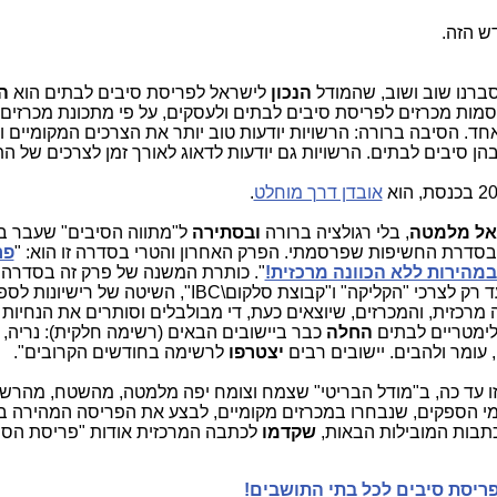
ש הזה.
הסברנו שוב ושוב, שהמודל
הנכון
לישראל לפריסת סיבים לבתים הוא
ה
מות מכרזים לפריסת סיבים לבתים ולעסקים, על פי מתכונת מכרזים
חד. הסיבה ברורה: הרשויות יודעות טוב יותר את הצרכים המקומיים ו
הן סיבים לבתים. הרשויות גם יודעות לדאוג לאורך זמן לצרכים של הת
אובדן דרך מוחלט
.
אל מלמטה
, בלי רגולציה ברורה
ובסתירה
ל"מתווה הסיבים" שעבר ב
בסדרת החשיפות שפרסמתי. הפרק האחרון והטרי בסדרה זו הוא: "
פר
מהירות ללא הכוונה מרכזית!
". כותרת המשנה של פרק זה בסדרה: 
קשר ל"מתווה הסיבים", שעבר בכנסת ונועד רק לצרכי "הקליקה" ו"קבוצת סלקום\IBC", הש
ונה מרכזית, והמכרזים, שיוצאים כעת, די מבולבלים וסותרים את הנחיו
לימטריים לבתים
החלה
כבר ביישובים הבאים (רשימה חלקית): נריה, א
, עומר ולהבים. יישובים רבים
יצטרפו
לרשימה בחודשים הקרובים".
 עד כה, ב"מודל הבריטי" שצמח וצומח יפה מלמטה, מהשטח, מהרשו
 מי הספקים, שנבחרו במכרזים מקומיים, לבצע את הפריסה המהירה בי
שקדמו
לכתבה המרכזית אודות "פריסת הסי
פריסת סיבים לכל בתי התושבים!