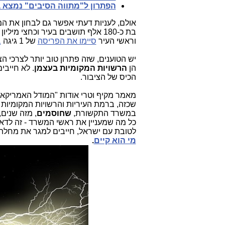
הפתרון ל"מתווה הסיבים" נמצא ב
אולם, לעניות דעתי
אפשר גם לבחון את המו
וראשי העיר
סיימו את הפריסה
של 1 גיגה
ב
יש הטוענים, שזה פתרון טוב יותר לצרכי ה
הן
הרשויות המקומיות בעצמן
. לא חייב
הכיס של הציבור.
מאמר מקיף וטרי אודות "המודל האמריקאי
שכזה, ברמת העיריות והרשויות המקומיות 
במשרד התקשורת,
שחוסמים
, מזה שנים,
כל מה שמעניין את ראשי המשרד - זה לדאו
לטובת עם ישראל, חייבים למגר את מחל
מי הוא קיים
.