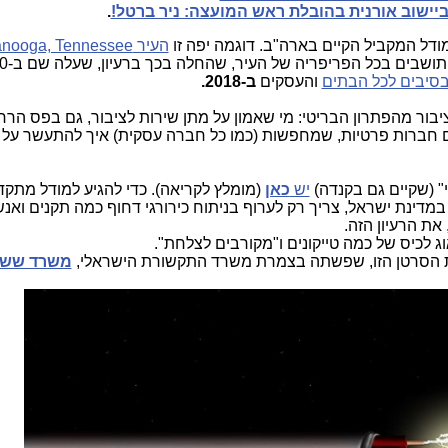
יישוב אורנית בהובלת ראש המועצה: ניר ברטל!
.
דל המקביל הקיים בארה"ב. דוגמה יפה זו
העיר Chattanooga, Tennessee
בת כ-180 אלף תושבים ב
סיבים לכל הבתים
והעסקים
ב-2018.
ציבור מהפתרון הבריטי: מי שאמון על מתן שירות לציבור, גם בפס הרח
ים חברות פרטיות, שמחפשות (כמו כל חברה עסקית) איך להתעשר על 
" (שקיים גם בקנדה)
יש
כאן
(מומלץ לקריאה). כדי להגיע למודל מתקד
במדינת ישראל, צריך רק לערוף בניתוח כירורגי דחוף כמה תקנים ואנ
 את הרעיון הזה.
ג לכיס של כמה טייקונים ו"מקורבים לצלחת".
ת הסרטן הזו, שפשתה בצמרת משרד התקשורת הישראלי,
משרד ששכ