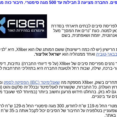
בתהליכי התרחבות למאות יישובים נוספים. החברה מציעה 3 חבילות עד 500 מגה סימ
לפריסת סיבים לבתים תיארתי בסדרת
ן למטה. כעת "נרים את המסך" מעל
נרגטית, יוזמת ושאפתנית, בשם
הפרטים הידועים לנו עד כה: החברה בעלת הרישיון (יש לה כמה רישיונות) ששם המותג שלו הוא Xfiber,
בבאר-טוביה
ואחד ממנהליה הוא
ישראל אליצור.
היישובים, שכבר נהנים מפריסת סיבים של Xfiber (על פי דיווחי החברה): נתיבות,
, הר-ברכה, שילה, שבות רחל ולטענת החברה היא בתהליכי התרחבות ל
Xfiber מספקת מה
שאנלימיטד (IBC) הפסיקה לספק
ומ
 גם לא בזק. בהחלט חידוש מרענן וחשוב ביותר (במיוחד למי שעובד מב
ם עד בינוניים.
מגה סימטרי החל מ-139 ש"ח לחודש. מי שמעוניין ב