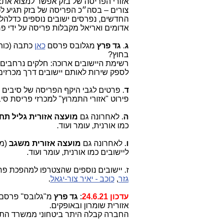
אזורי הפריסה של בזק אפשר למצוא את: בי
צורים – בסה״כ הפריסה של בזק תגיע לכמ
החדשים, נפרסים ישובים נוספים כדלהלן: 
אדומים ואריאל מקבלות פריסה על ידי פר
ג
.
גד פרץ
מגלובס פרסם
כאן
כתבה (כותר
בחוץ?
רשימת היישובים ארוכה: חלקים נרחבים
לספק שירות לאותם יישובים דרך מכרזים 
ד
. פרטים לגבי היקף הפריסה של סיבים
פירוט "אזורי התמרוץ" למכרזי פריסת ס
ה
. לאחרונה גם
מועצה אזורית גליל תחת
כמו אורנית, עומר ועוד.
ו
. לאחרונה גם
מועצה אזורית משגב
(מ
ליישובים כמו אורנית, עומר ועוד.
ז. יישובים נוספים שהצטרפו למהפכת פר
גזר
,
כוכב - יאיר צור-יגאל
.
עדכון 24.6.21
:
גד פרץ
מ"גלובס" פרסם
אזורית שומרון ובאופקים.
החברה קבלה היתר ביטחוני ממשרד התק