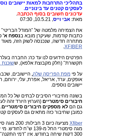
לעסקים קטנים עד בינוניים.
עדכונים חשובים בסוף הכתבה
.
מאת:
אבי וייס
, 10.5.21, 07:30
את הצמיחה מלמטה של "המודל הבריטי" 
כתבות קודמות, שעיקרן מובא ב
נספח א'
כא
מתחרה חדשה, שנכנסה לשוק הזה, מאוד א
.
XFIBER
תקשורת" (חלק מקבוצת אלפא), ש
שוכנת 
על פי
מפת הפריסה שלה
,
אופקים, ערד, אריאל, אפרת, עלי, ירוחם
יישובים נוספים.
בשונה מחיבורי הסיבים לבתים של כל המתחרים בשוק, 
חיבורים סימטריים
גם הם
לא מספקים חיבורים סימטריים
.
כמובן שחיבור כזה מתאים גם לעסקים קטני
Xfiber
300 דקות שיחה בחודש. אין "דמי התקנה" באתר.