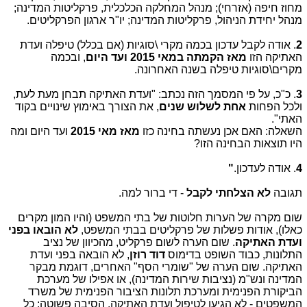
מחוז חיפה (אזרחי); מנהל המחלקה הכלכלית, פרקליטות המדינה;
מנהל יחידת הניהול, פרקליטות המדינה; יו"ר ארגון הפרקליטים​.
2
. אודה לקבל עדכון בכמה מקרי \סוגיות (אם בכלל) טיפלה ועדת
האתיקה הזו
מאז הקמתה במאי 2015 ועד היום
, ובכמה
מקרים\סוגיות טיפלה בשנה האחרונה.
3
. כ"כ, על פי המסמך הזה נכתב: "ועדת האתיקה תבחן מעת לעת,
ולכל הפחות
אחת לשלוש שנים
, את הצורך באימוץ שינויים בקוד
האתי"
.
השאלה: האם אכן נעשתה בחינה כזו
מאז מאי 2015
ועד היום ומה
היו תוצאות הבחינה הזו?
4
. אודה לעדכון.
"
תגובה
לא הצלחתי לקבל
- די ברור למה.
שום מקרה של הערות חלוטות של בתי המשפט (והיו המון מקרים
כאלו), אודות פשלות של פרקליטים בבתי המשפט,
לא הובאו בפני
ועדת האתיקה
. שום הערה לשום פרקליט, מהכיוון של נציב
התלונות, כבוד השופט בדימוס
דוד רוזן
, לא הובאה בפני ועדת
האתיקה. שום הערה של "שומרי הסף" האחרים, דוגמת מבקר
המדינה ונש"מ (נציבות שירות המדינה), או אפילו של מערכת
הביקורת הפנימית ומערכת תלונות הציבור הפנימית של משרד
המשפטים - לא הגיעו לטיפול ועדת האתיקה. הסיבה פשוטה: כל