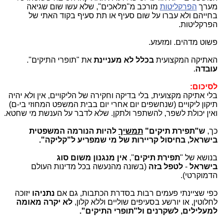
מערך
הפרקליטות
מורכב מ"מלאכים", שלא עשו שום שגיאה
בחייהם ולא עברו על שום סעיף או תת סעיף בקוד האתי של
הפרקליטות.
פשוט מדהים. ומזעזע.
האתיקה המקצועית
בכלל לא מעניינת
את "תופרי התיקים".
עובדה
.
לסיכום:
בלי אתיקה מקצועית, בלי בדיקה וחקירה של הליקויים, אין ולא יהיה
תיקון ליקויים (שנחשפים יום אחרי יום בבית המשפט המחוזי בי-ם)
ואין יכולת לשפר, להשתפר ולתקן. שלא לדבר על הענשת מי שחטא.
כך,
ש"תפירת תיקים"
תמשיך
להיות הנורמה המשפטית
בישראל, בחיסול קריירות של מי שמפריע ל"קליקה".
בנושא של "
תפירת תיקים
",
אין
מנגנון משום סוג
בישראל
-
לטפל בזה
(בשונה מהנעשה בכל מדינות העולם
הדמוקרטי).
כפי שציינתי פעמים רבות בסדרת הכתבות, גם אם
נתניהו
יזוכה
לחלוטין, או יורשע בסעיפים שוליים וללא קלון,
לא יקרה מאומה
למעלילים, לשקרנים ול"תופרי התיקים".