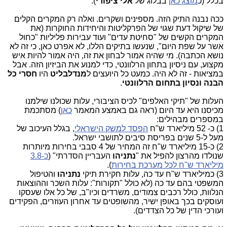
בכלל (כ
מוצג כאן
בבלוג של
אלי ציפורי
).
ככה נבנה התיק הזה. מספינים ושקרים. ואלה רק המקרים הקלים
של שיקול דעת שגוי של הפרקליטות והיחידות החוקרות (את
המקרים הקשים של "סחיטת עדים" ועוד עבירות פליליות "כחול
אשר על שפת היום", שנעשו בתיקים הללו, לא אפרט כאן, כי זה לא
נושא הכתבה). מי שהיה אמור לבחון את זה, היה אמור להיות איש
מקצוע, עם ניסיון בתחון הרלוונטי, כדי למנוע את הביזיון הזה. אבל
במציאות - זה לא היה. כמעט כל היועצים ל
מנדלבליט
היו
חסרי כל
הבנה ונסיון בתחום הרלוונטי
.
העלות של "תיקי האלפים" לכיס הציבורי, עלות שכולנו שילמנו
מכיסנו היא עד היום (ראה גם באמצע המאמר
כאן
) מסתכמת
במספרים מבהילים:
1) כ- 52 מיליארד ש"ח
הפסד למשק הישראלי
, בגלל העיכוב של
מעל ל-5 שנים בפריסת סיבים לתושבי ישראל.
2) כ-15 מיליארד ש"ח זה המחיר של 4 סבבי בחירות מיותרות
שנולדו מהרצון להפיל את "
נתניהו
העבריין הסדרתי" (
כ-3.8
מיליארד ש"ח לכל מערכת בחירות
).
3) כמיליארד ש"ח עד כה, עלות חקירת תיקי
נתניהו
והטיפול
המשפטי בהם עד כה (לא כולל "תקורות": עלות השכר וההוצאות
הנלוות, כולל רכבים צמודים, משרדים וכיו"ב, של כל אלו שעסקו
ועוסקים בכך באופן ישיר, מהשופטים עד אחרון העוזרים, הפקידים
ועורכי הדין של כל הצדדים).