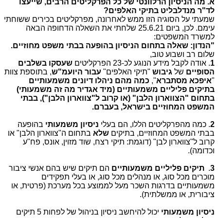
א. מה הניסיון הרלוונטי של כל הפרקליטים הרבים, שייעצו
לד"ר מנדלבליט בתיקי האלפים?
שמעתי על הסוגיה הזו ממש לאחרונה, מפרקליטים בכירים ששוחתי
עימם. לכן, ביום 25.6.21 שלחתי את השאלה הדחופה הבאה
למשרד המשפטים:
"הנדון: שאלה בתחום הניסיון בהופעה בבתי משפט מחוזיים.
שלום רב ושבוע טוב,
1
. אודה לקבל מידע הנוגע לכ-23 הפרקליטים
שעסקו בשלבים
הסופיים
של
גיבוש
"תיקי האלפים"
עבור היועמ"ש
, בתוספת צוות
"
איפכא מסתברא
",
כמה מהם ניהלו דיונים משמעותיים
בתיקים פליליים משמעותיים (מיד אגדיר מה זה משמעותי)
בתחום "הצווארון הלבן" (או קרוב ל"צווארון הלבן"), בבתי
המשפט המחוזיים בישראל, בעברם.
2
. כמה מהפרקליטים הללו, הם בעלי
ניסיון משמעותי
בהופעה
בבתי המשפט המחוזיים, בתיקים
שלא
בתחום ה"צווארון הלבן" או
קרוב ל"צווארון לבן" (דוגמת: תיקי רצח, שוד מזוין, אונס, פח"ע
וכדומה).
3
.
תיקים פליליים משמעותיים
הם תיקים שיש בהם אנשי ציבור
מוכרים מכל סוג, או מנהלים מכל סוג, או בעלי תפקידים
משמעותיים בדרגות השכר מעל לממוצע בכל מערכת (פרטית, או
ציבורית, או ממשלתית).
ניסיון משמעותי
יכול להיחשב ניסיון בניהול של לפחות 5 תיקים