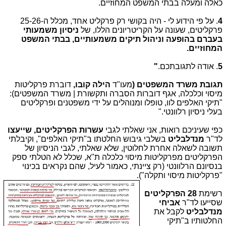
כאלה ומעלה בבתי המשפט המחוזיים.
4
. על פי הידוע לי - היה בקושי רק פרקליט אחד, מכלל ה-25-26
פרקליטים, שעונה על הקריטריונים הללו, של
ניסיון משמעותי
בעברם בהופעה וניהול תיקים משמעותיים, בבתי המשפט
המחוזיים.
5
. אודה לתגובתכם.
"
תגובת משרד המשפטים (
מעו"ד
הילה קובו,
דוברת פרקליטות
מיסוי וכלכלה, אגף דוברות הסברה ותקשורת | משרד המשפטים):
"תיקי האלפים לוו, טופלו ומנוהלים על ידי משפטנים ופרקליטים
בעלי ניסיון רלוונטי."
כפי שעיניכם רואות, אני שאלתי לגבי
עשרות הפרקליטים, שייעצו
לד"ר
מנדלבליט
בשלבי גיבוש החלטתו ב"תיקי האלפים", וקיבלתי
תשובה לשאלה אחרת לחלוטין, שלא שאלתי, לגבי הניסיון של
הפרקליטים מפרקליטות מיסוי כלכלה ת"א, שכלל לא הטלתי ספק
בנסיונם הרלוונטי (רק ציינתי, כאמור לעיל, שהם נקראים בכינוי
"פרקליטות מיסוי ותקלה").
רשימת
28 הפרקליטים
שסייעו לד"ר
אביחי
מנדלבליט
לקבל את
החלטותיו ב"תיקי