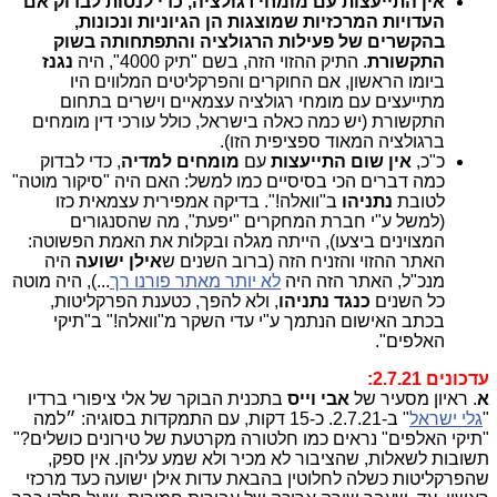
אין התייעצות עם מומחי רגולציה, כדי לנסות לבדוק אם
העדויות המרכזיות שמוצגות הן הגיוניות ונכונות,
בהקשרים של
פעילות הרגולציה והתפתחותה בשוק
התקשורת
. התיק ההזוי הזה, בשם "תיק 4000", היה
נגנז
ביומו הראשון, אם החוקרים והפרקליטים המלווים
היו
מתייעצים עם מומחי רגולציה עצמאיים וישרים בתחום
התקשורת (יש כמה כאלה בישראל, כולל עורכי דין מומחים
ברגולציה המאוד ספציפית הזו).
כ"כ,
אין שום התייעצות
עם
מומחים למדיה
, כדי לבדוק
כמה דברים הכי בסיסיים כמו למשל: האם היה "סיקור מוטה"
לטובת
נתניהו
ב"וואלה!". בדיקה אמפירית עצמאית כזו
(למשל ע"י חברת המחקרים "יפעת", מה שהסנגורים
המצוינים ביצעו), הייתה מגלה ובקלות את האמת הפשוטה:
האתר ההזוי והזניח הזה (ברוב השנים ש
אילן ישועה
היה
מנכ"ל, האתר הזה היה
לא יותר מאתר פורנו רך
...), היה מוטה
כל השנים
כנגד נתניהו
, ולא להפך, כטענת הפרקליטות,
בכתב האישום הנתמך ע"י עדי השקר מ"וואלה!" ב"תיקי
האלפים".
עדכונים 2.7.21:
א
. ראיון מסעיר של
אבי וייס
בתכנית הבוקר של אלי ציפורי ברדיו
"
גלי ישראל
" ב-2.7.21. כ-15 דקות, עם התמקדות בסוגיה: ״למה
"תיקי האלפים" נראים כמו חלטורה מקרטעת של טירונים כושלים?"
תשובות לשאלות, שהציבור לא מכיר ולא שמע עליהן. אין ספק,
שהפרקליטות כשלה לחלוטין בהבאת עדות אילן ישועה כעד מרכזי