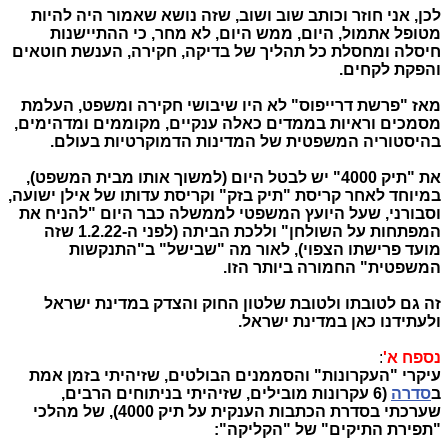
לכן, אני חוזר וכותב שוב ושוב, שזה נושא שאמור היה להיות
מטופל אתמול, היום, ממש היום, לא מחר, כי ההתיישנות
חיסלה ומחסלת כל תהליך של בדיקה, חקירה, הענשת חוטאים
והפקת לקחים.
מאז "פרשת דרייפוס" לא היו שיבושי חקירה ומשפט, העלמת
מסמכים וראיות בממדים כאלה ענקיים, מקוממים ומדהימים,
בהיסטוריה המשפטית של המדינות הדמוקרטיות בעולם.
את "תיק 4000" יש לבטל היום (למשוך אותו מבית המשפט),
במיוחד לאחר קריסת "תיק בזק" וקריסת עדותו של אילן ישועה,
וסבורני, שעל היועץ המשפטי לממשלה כבר היום "להניח את
המפתחות על השולחן" וללכת הביתה (לפני ה-1.2.22 שזה
מועד פרישתו הצפוי), לאור מה "שבישל" ב"התנקשות
המשפטית" החמורה ביותר הזו.
זה גם לטובתו ולטובת שלטון החוק והצדק במדינת ישראל
ולעתידנו כאן במדינת ישראל.
נספח א'
:
עיקרי "העקרונות" והסממנים הבולטים, שזיהיתי בזמן אמת
ב
סדרה
(6 עקרונות מובילים, שזיהיתי בניתוחים הרבים,
שערכתי בסדרת הכתבות הענקית על תיק 4000), של מהלכי
"תפירת התיקים" של "הקליקה":