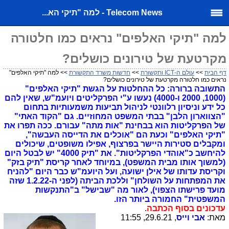
Telecom News - למה "תיקי הא...
למה "תיקי האלפים" נראים כמו חלטורה
מקרטעת של טירונים כושלים?
דף הבית
>>
עולם ה-ICT ותקשורת
>>
חדשות משרד התקשורת
>> למה "תיקי האלפים"
נראים כמו חלטורה מקרטעת של טירונים כושלים?
התשובה ברורה: כל ההחלטות על הגשת "תיקי האלפים"
(1000, 2000 ו-4000) נעשו ע"י הפרקליטים ויועמ"ש, שאין להם
כל ידע וניסיון רלוונטי לניהול תביעות משמעותיות בתחום
"הצווארון הלבן" בבתי המשפט המחוזיים. גם "הקוד האתי"
של הפרקליטות הוא בבחינת "אות מתה" עבורם. ככה תפרו את
"תיקי האלפים" וכעת הם "אוכלים את הדייסה העבשה",
ומקבלים סטירות היישר בפרצוף, אפילו משופטים, שיכולים
להיחשב כ"אוהדי הפרקליטות". את "תיק 4000" יש לבטל היום
(למשוך אותו מבית המשפט), במיוחד לאחר קריסת "תיק בזק"
וקריסת עדותו של אילן ישועה, ועל היועמ"ש כבר היום "להניח
את המפתחות על השולחן" וללכת הביתה (לפני ה-1.2.22 שזה
מועד פרישתו הצפוי), לאור מה "שבישל" ב"התנקשות
המשפטית" החמורה ביותר הזו.
עדכונים בסוף הכתבה
.
מאת:
אבי וייס
, 29.6.21, 11:55