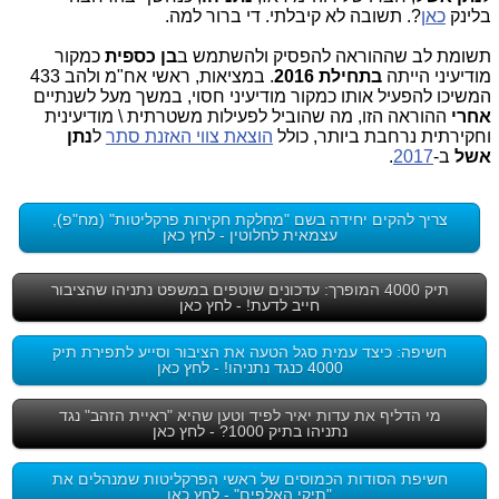
בלינק
כאן
?. תשובה לא קיבלתי. די ברור למה.
תשומת לב שההוראה להפסיק ולהשתמש ב
בן כספית
כמקור
מודיעיני הייתה
בתחילת 2016
. במציאות, ראשי אח"מ ולהב 433
המשיכו להפעיל אותו כמקור מודיעיני חסוי, במשך מעל לשנתיים
אחרי
ההוראה הזו, מה שהוביל לפעילות משטרתית \ מודיעינית
וחקירתית נרחבת ביותר, כולל
הוצאת צווי האזנת סתר
ל
נתן
אשל
ב-
2017
.
צריך להקים יחידה בשם "מחלקת חקירות פרקליטות" (מח"פ),
עצמאית לחלוטין - לחץ כאן
תיק 4000 המופרך: עדכונים שוטפים במשפט נתניהו שהציבור
חייב לדעת! - לחץ כאן
חשיפה: כיצד עמית סגל הטעה את הציבור וסייע לתפירת תיק
4000 כנגד נתניהו! - לחץ כאן
מי הדליף את עדות יאיר לפיד וטען שהיא "ראיית הזהב" נגד
נתניהו בתיק 1000? - לחץ כאן
חשיפת הסודות הכמוסים של ראשי הפרקליטות שמנהלים את
"תיקי האלפים" - לחץ כאן