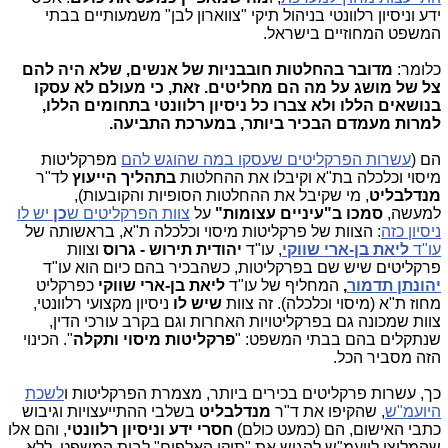
ידע וניסיון רלוונטי בניהול תיקי "צווארון לבן" משמעותיים בבתי
המשפט המחוזיים בישראל.
כלומר:
מדובר בהחלטות חובבניות של אנשים, שלא היה להם
צל של מושג על מה הם מחליטים. זאת, כי מעולם לא עסקו
בנושאים הללו ולא צברו כל ניסיון רלוונטי בתחומים הללו,
למרות מעמדם הבכיר ביותר, במערכת התביעה.
הם (
עשרות הפרקליטים שעסקו במה שהוגש להם
מפרקליטות
מיסוי וכלכלה בת"א וקיבלו את ההחלטות
בתהליך הייעוץ
לד"ר
מנדלבליט
, מי שקיבל את ההחלטות הסופיות והקובעות),
למעשה,
סמכו ב"עיניים עצומות"
על
צוות הפרקליטים ש
כן
יש לו
ניסיון כזה
: הצוות של פרקליטות מיסוי וכלכלה ת"א, בראשותה של
עו"ד
ליאת בן-ארי שווקי
, עו"ד
יהודית תירוש - גרוס
וצוות
פרקליטים שיש שם בפרקליטות, כשהבכיר בהם כיום הוא עו"ד
יהונתן תדמור
,
המחליף של עו"ד
ליאת בן-ארי שווקי
כפרקליט
מחוז ת"א (מיסוי וכלכלה). זה צוות
שיש לו
ניסיון מקצועי רלוונטי,
צוות שמכונה גם בפרקליטויות האחרות וגם בקרב עורכי הדין,
שנתקלים בהם בבתי המשפט: "
פרקליטות מיסוי ותקלה
". הכינוי
הזה מסביר הכל.
כך, עשרות פרקליטים בכירים ביותר, מצמרת הפרקליטות ו
לשכת
היועמ"ש
, שהקיפו את ד"ר
מנדלבליט
בשלבי ההתייעצויות וגיבוש
כתבי האישום, הם (כמעט כולם)
חסרי ידע וניסיון רלוונטי
, והם אלו
שהמליצו ליועמ"ש להגיש את "תיקי האלפים" לבית המשפט, ללא