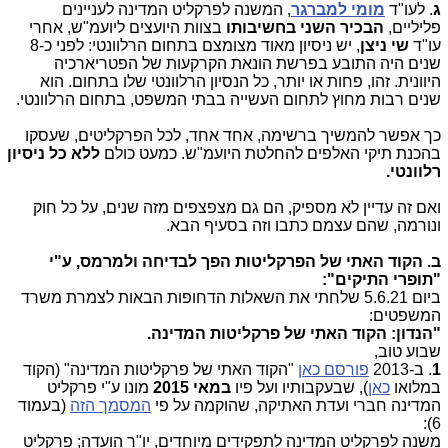
ג
. לעו"ד
מומי למברגר
, המשנה לפרקליט המדינה לעניינים
פליליים,
הבכיר השני בחשיבותו
בצוות היועצים ליועמ"ש, אחרי
עו"ד
שי ניצן
, יש ניסיון מאוד מצומצם בתחום הרלוונטי: לפני כ-8
שנים היה התובע בפרשת הונאת הקרקעות של הפטריארכיה
היוונית. זהו, פחות או יותר, כל הנסיון הרלוונטי שלו בתחום. הוא
שנים רבות מחוץ לתחום העשייה בבתי המשפט, בתחום הרלוונטי.
כך אפשר להמשיך ברשימה, אחד אחד, לכל הפרקליטים, שעסקו
בהכנת תיקי האלפים להחלטת היועמ"ש. כמעט כולם
ללא כל ניסיון
רלוונטי.
ואם זה עדיין לא מספיק, הם גם מצפצפים מזה שנים, על כל חוק
ונורמה, שהם עצמם כתבו וזה בסעיף הבא.
ב. הקוד האתי של הפרקליטות הפך לבדיחה ולמרמס, ע"י
"תופרי התיקים":
ביום 5.6.21 שלחתי את השאלות הדחופות הבאות לצמרת משרד
המשפטים:
"הנדון:
הקוד האתי של פרקליטות המדינה.
שבוע טוב,
1
. ב-2013
פורסם כאן
"הקוד האתי של פרקליטות המדינה" (הקוד
במלואו
כאן
), שבעקבותיו ועל פיו
במאי 2015
מונו ע"י פרקליט
המדינה חברי ועדת האתיקה, שהוקמה על פי
המסמך הזה
(בעמוד
6):
משנה לפרקליט המדינה לתפקידים מיוחדים, יו"ר הועדה; פרקליט