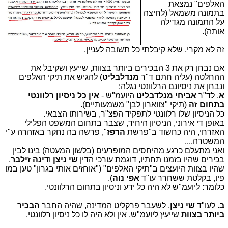
האלפים" נמצאת
בתמונה משמאל (לחיצה
על התמונה מגדילה
אותה).
זה לא מקרי, שלא קיבלתי כל תשובה לעניין.
אם נבחן רק את 3 הבכירים ביותר בצוות, שייעץ ושקיבל את
ההחלטה (עליה חתם ד"ר
מנדלבליט
) להגיש את תיקי האלפים
ונבחן את ניסיונם הרלוונטי נגלה:
א
. לד"ר
אביחי מנלדבליט
היועמ"ש -
אין כל ניסיון רלוונטי
בתחום זה
(תיקי "צווארון לבן" משמעותיים).
כל הניסיון שלו רלוונטי לתפקיד הפצ"ר, בשירותו הצבאי.
באופן די אירוני, הניסיון היחיד, שצבר בתחום המשפט הפלילי
האזרחי, היה כחשוד ב"פרשת
הרפז
", פרשה בה נחקר באזהרה ע"י
המשטרה....
ואני מתעלם כרגע מהיחסים המופרעים (בלשון המעטה) בינו לבין
בכירים שהיו בזמנו תחתיו, דוגמת עורכי הדין
שי ניצן
ו
דינה זילבר
,
שהיו בצוות היועצים ב"תיקי האלפים" ("אוחזים אותי בגרון" טען במו
פיו, בקלטת ששחרר עו"ד
אפי נוה
).
כלומר: ליועמ"ש לא היה כל ידע וניסיון בתחום הרלוונטי.
ב
. לעו"ד
שי ניצן
, לשעבר פרקליט המדינה, שהיה החבר
הבכיר
ביותר בצוות
שייעץ ליועמ"ש, אין ולא היה לו כל ניסיון רלוונטי.