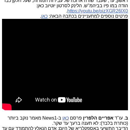
ראשון, עד, שעבר שורה ארוכה של עבירות חמורות, שעל חלקן כבר
הודה במו פיו בביהמ"ש. הלינק לסרטון יוטיוב כאן:
.
https://youtu.be/oizXGR26lX0
פרטים נוספים למתעניינים בכתבה הבאה:
כאן
.
ב
. עו"ד
אפריים הלפרין
פרסם
כאן
ב-News1 מאמר נוקב ביותר
(כותרת בלבד): לא תענה ברעך עד שקר.
הדיבר התשיעי באספקלריא של היום: אדם הנאלץ להתמודד עם עד