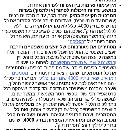
אין עימות ואימות בין העדות
לעדויות אחרות
בנושא
,
עדויות היכולות לסתור (או לתמוך) בעדות
המרכזית
הקיימת בתיק.
יתרה מכך, עדים מרכזיים רבים
(עשרות עדים חשובים), שעדותם הייתה יכולה
לסתור
את כל
מה שיש בתיק 4000,
כלל לא נקראו לחקירה
, כדי "לא
לקלקל את התיק". אולם, הם יכולים להגיע לבית המשפט כעדי
הגנה (בהמשך המשפט) ולכן אי גביית עדותם, היא מחדל
חמור ביותר של "
הקליקה
".
מסתירים את מעורבותם של יועצים משפטיים
(הרבה
יועצים משפטיים, החל מהיועמ"ש הקודם, דרך הנוכחי, וכלה
במשנה ליועצת המשפטית של מועצת הכבלים והלוויין
ו
המשנה ליועמ"ש משרד התקשורת
, לפחות 12 יועצים
משפטיים בכירים ביותר ועוד מה פחות בכירים),
ומסתירים
את כל המסמכים
, שהם הוציאו בחתימת ידם,
מסמכים
המראים שאין בתיק 4000 שום דבר פלילי
. אם יש דבר פלילי
- הם האחראים לכך. לא
נתניהו
. איך אפשר להפוך תהליך,
שעבר "מסננת משפטית" כזו הדוקה ומדוקדקת, שעסקה בכל
פרט אפילו הכי שולי, טפשי וחסר משמעות, במשך שנים,
למעשה פלילי נגד
נתניהו
, שלא ידע מכל זה ולא היה מעורב
בתהליכים הללו? אפשר לעשות זאת רק אם
מעלימים
את כל
היועצים המשפטיים (ככל שניתן להעלים אותם) ו
את כל
המסמכים, שהם חתומים עליהם. פשוט מעלימים הכל
מכתב האישום ומהראיות המצויות בתיק 4000.
יש שם
ברור לתהליך הזה: "תפירת תיק".