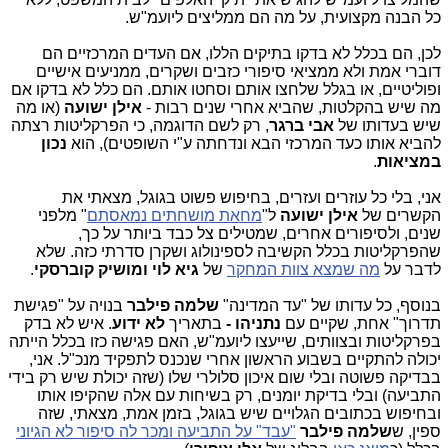
כל הבנה מקצועית, על מה הם ממליצים ליועמ"ש.
לכן, הם בכלל לא בדקו בתיקים הללו, אם העדים המרכזיים הם
דוברי אמת ולא ממציאי סיפורי כזבים ושקרים, ממניעים אישיים
ופוליטיים, או בגלל שלחצו אותם וסחטו אותם. הם כלל לא בדקו אם
מה שיש בהקלטות, שהביא אחרי שנים רבות -
אילן ישועה
(או מה
שיש בעדותו של
אבי ברגר
, רק לשם הדוגמה, כי הפרקליטות רצתה
להביא אותו כעד המרכזי הבא ונדחתה ע"י השופטים), הוא
נכון
במציאות
.
אני, בלי כל עוזרים ועזרים, בחיפוש פשוט בגוגל, מצאתי את
הקשרים של
אילן ישועה
ל"
מחאת מושחתים נמאסתם
" מלפני
שנים, ולסיפורים אחרים, שמטילים צל כבד ביותר על כך,
שהפרקליטות בכלל הקשיבה לספינולוג ושקרן סדרתי כזה. שלא
לדבר על
מה שמצא צוות המחקר
של
גיא לוי ומושיק קוברסקי
.
בנוסף, כל עדותו של "עד המדינה"
שלמה פילבר
בנויה על "פגישת
תדרוך" אחת, שקיים עם
נתניהו -
בתאריך
לא ידוע
. איש לא בדק
בפרקליטות ובצוותים, שייעצו ליועמ"ש, האם פגישה כזו בכלל הייתה
יכולה להתקיים בשבוע הראשון אחרי שנכנס לתפקיד מנכ"ל. אני,
בבדיקה פשוטה ובלי שום איכון סלולרי שלו (שזה יכולת שיש רק בידי
התביעה) ובלי בדיקת יומנים, רק בשיחות עם אלה שהקיפו אותו
ובחיפוש בכתובים הגלויים שיש בגוגל, בזמן אמת, מצאתי, שזה
ספין, ש
שלמה
פילבר
"עבד" על התביעה ומכר לה סיפור לא הגיוני