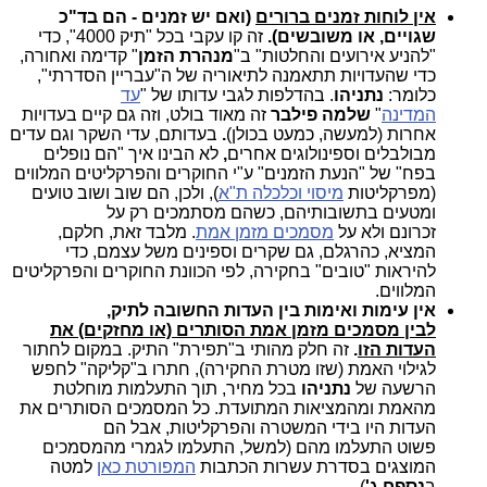
אין לוחות זמנים ברורים
(ואם יש זמנים - הם בד"כ
שגויים, או משובשים).
זה קו עקבי בכל "תיק 4000", כדי
"להניע אירועים והחלטות" ב"
מנהרת הזמן
" קדימה ואחורה,
כדי שהעדויות תתאמנה לתיאוריה של ה"עבריין הסדרתי",
כלומר:
נתניהו
. בהדלפות לגבי עדותו של "
עד
המדינה
"
שלמה פילבר
זה מאוד בולט, וזה גם קיים
בעדויות
אחרות (למעשה, כמעט בכולן)
.
בעדותם, עדי השקר
וגם עדים
מבולבלים וספינולוגים אחרים
,
לא הבינו איך "הם נופלים
בפח" של "הנעת הזמנים" ע"י החוקרים והפרקליטים המלווים
(מפרקליטות
מיסוי וכלכלה ת"א
), ולכן, הם שוב ושוב טועים
ומטעים בתשובותיהם, כשהם מסתמכים רק על
זכרונם ולא
על
מסמכים מזמן אמת
. מלבד זאת, חלקם,
המציא, כהרגלם, גם שקרים וספינים משל עצמם, כדי
להיראות "טובים" בחקירה, לפי הכוונת החוקרים והפרקליטים
המלווים.
אין עימות ואימות בין העדות החשובה לתיק,
לבין
מסמכים מזמן אמת הסותרים
(או מחזקים) את
העדות הזו
.
זה חלק מהותי ב"תפירת" התיק. במקום לחתור
לגילוי האמת (שזו מטרת החקירה), חתרו ב"קליקה" לחפש
הרשעה של
נתניהו
בכל
מחיר,
תוך התעלמות מוחלטת
מהאמת ומהמציאות המתועדת. כל המסמכים הסותרים את
העדות היו בידי המשטרה והפרקליטות, אבל הם
פשוט התעלמו מהם (למשל, התעלמו לגמרי מהמסמכים
המוצגים בסדרת עשרות הכתבות
המפורטת כאן
למטה
ב
נספח ג'
).