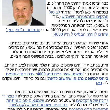
כבר "בזמן אמת" זיהיתי את התהליכים,
שהובילו לתפירת "תיק 4000" (כמפורט
ב
נספח א'
כאן למטה) וקראתי
לביטול
התיקים ולהתפטרות היועמ"ש
(עו"ד
ד"ר
אביחי מנדלבליט
, בתמונה
משמאל). לכל המאוחר, הפרקליטות
הייתה אמורה לסגור את "תיק 4000" אחרי
התמוטטות "תיק בזק"
שקדם לו והיה הבסיס ל"תיק 4000
".
אחרי שיחות, שניהלתי בימים האחרונים עם פרקליטים בכירים,
לפתע "נפל לי האסימון", מה שמסביר את מה שאני (וגם כתבים
מובילים אחרים דוגמת
אלי ציפורי
), מפרסם אודות התנהלות
הפארסה המכונה "תיקי האלפים", בבית המשפט המחוזי בי-ם.
זאת, בכתבות דיווחים שוטפים, כתבות שלא מוכרות לציבור הרחב,
שמסתירים ממנו את האמת ובכוונה, כתבות, שמתפרסמות על ידי
תחת הכותרת: "
משפט שערוריית תיק 4000: עדכונים שוטפים
ביחס למשפט נתניהו שחשוב לדעת
" וגם בקובץ הדיווחים, שקדם
לו -
כאן
.
והסבר לתופעה, שאנו חוזים בה כעת הוא פשוט מחריד: את
ההחלטות על הגשת כתבי האישום בתיקי האלפים
קיבלה
קבוצה די
גדולה של פרקליטים
ומשפטנים בכירים,
שנמצאים סביב ומתחת
ליועמ"ש ד"ר
מנדלבליט
,
בתוספת משפטנים שהוא לקח לצורך
התייעצות מחוץ למערכת
, ו
מה שמאפיין כמעט את כולם
: אפס