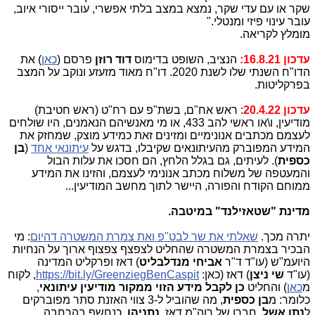
שקר או עם עדי שקר, נמצא במצב בלתי אפשרי, עובר ייסורי איוב,
עובר עינוי פיזי ומנטלי."
מומלץ לקריאה.
עדכון 16.8.21:
הנציב, השופט בדימוס
דוד רוזן
פרסם (
כאן
) את
הדו"ח השנתי שלו לשנת 2020. דו"ח מאוד מזעזע ונוקב על המצב
בפרקליטות.
עדכון 20.4.22
:
ראש אח"ם, בשת"פ עם רח"ט (ראש חטיבת)
מודיעין, ו\או ראשי להב 433, או מי מאנשיהם הנאמנים, היו שולחים
לעצמם מכתבים אנונימיים ומזינים זאת כמידע מוצק, שמחזק את
המידע המפוברק מהעיתונאים שקיבלו, בדגש על
עיתונאי אחד
(
בן
כספית
). לעיתים, גם בגלל הלחץ, הם חסכו את עלות הבול
והמעטפה של משלוח מכתב אנונימי לעצמם, והזינו את המידע
ממוחם הקודח והפורה, היישר לתוך מחשב המודיעין...
מדינת "שטאזילנד" במיטבה.
יתרה מכך.
שאלתי את שר לבט"פ ואת צמרת המשטרה דהיום
: מי
הבכיר בצמרת המשטרה שהחליט לצפצף צפצוף ארוך על הנחיות
היועמ"ש (עו"ד ד"ר
אביחי מנדלבליט
) דאז ופרקליט המדינה
(עו"ד
שי ניצן
) דאז (כאן:
https://bit.ly/GreenziegBenCaspit
, לקוח
מ
כאן
) והחליט
כן לקבל מידע הזוי ממקור מודיעין עיתונאי
,
כלומר: מ
בן
כספית
, מה שהוביל ל-3 צווי האזנת סתר מפוברקים
ל
נתן אשל
, חברו של רוה"מ דאז,
נתניהו
, כנחשף בהרחבה