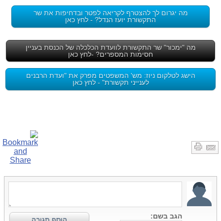
מה יגרום לך להצטרף לקריאה לפטר ובדחיפות את שר
התקשורת יועז הנדל? - לחץ כאן
מה "ימכור" שר התקשורת לוועדת הכלכלה של הכנסת בעניין
חסימות המספרים? -לחץ כאן
הישג לטלקום ניוז: מש' המשפטים מפרק את "ועדת הרבנים
לענייני תקשורת" - לחץ כאן