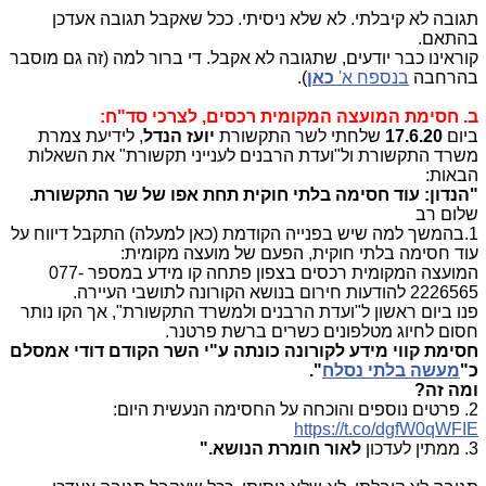
תגובה לא קיבלתי. לא שלא ניסיתי. ככל שאקבל תגובה אעדכן
בהתאם.
קוראינו כבר יודעים, שתגובה לא אקבל. די ברור למה (זה גם מוסבר
בהרחבה
בנספח א'
כאן
).
ב. חסימת
המועצה המקומית רכסים,
לצרכי סד"ח:
ביום
17.6.20
שלחתי לשר התקשורת
יועז הנדל
, לידיעת צמרת
משרד התקשורת ול"ועדת הרבנים לענייני תקשורת" את השאלות
הבאות:
"הנדון: עוד חסימה בלתי חוקית תחת אפו של שר התקשורת.
שלום רב
1.בהמשך למה שיש בפנייה הקודמת (כאן למעלה) התקבל דיווח על
עוד חסימה בלתי חוקית, הפעם של מועצה מקומית:
‏המועצה המקומית רכסים בצפון פתחה קו מידע במספר 077-
2226565 להודעות חירום בנושא הקורונה לתושבי העיירה
.
פנו ביום ראשון ל"ועדת הרבנים ולמשרד התקשורת", אך הקו נותר
חסום לחיוג מטלפונים כשרים ברשת פרטנר
.
חסימת קווי מידע לקורונה כונתה ע"י השר הקודם דודי אמסלם
כ
"
מעשה בלתי נסלח
"
.
ומה זה?
2. פרטים נוספים והוכחה על החסימה הנעשית היום:
https://t.co/dgfW0qWFIE
3. ממתין לעדכון
לאור חומרת הנושא."