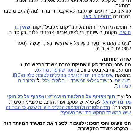
תגובה לא קיבלתי. לא שלא ניסיתי. ככל שאקבל תגובה אעדכן
בהתאם.
קוראינו כבר יודעים, שתגובה לא אקבל. די ברור למה (זה גם מוסבר
בהרחבה
בנספח א'
כאן
).
זו תופעה מדהימה המתנהלת ב"
יקום מקביל
", יקום,
שאין
בו
חוקים
, תקנות, רישיונות, רגולציה, ארגוני צרכנות. כלום. רק סד"ח.
"בַּיָּמִים הָהֵם אֵין מֶלֶךְ בְּיִשְׂרָאֵל אִישׁ הַיָּשָׁר בְּעֵינָיו יַעֲשֶׂה" (ספר
שופטים, כ"א, כ"ה).
שורה תחתונה
מה שהכי מטריד כאן זו
שתיקת
צמרת משרד התקשורת, זו
המתעסקת באובססיביות, ב
חוסר שקיפות מוחלט
,
בהוצאת
שימועים הזויים והנגועים בפלילים לטובת סלקום\IBC
,
ב
שטויות
, ב"
שוד גמלאי המשרד
" ו"
חלוקת שלל
" ל"
מקורבים
לצלחת
".
כל זאת,
תוך צפצוף על החלטות היועמ"ש
ו
צפצוף על כל חוקי
מדינת ישראל
. לא פלא, ש"עסקני ועדת הרבנים לענייני חסימות
תקשורת",
חזרה לסורה ולחסימות הבלתי חוקיות שלה, כי הבחינה
שיש במשרד התקשורת "שר מעופף"
.
הכי פשוט והכי חסכוני לציבור: לסגור את המשרד המיותר הזה
- הנקרא משרד התקשורת.