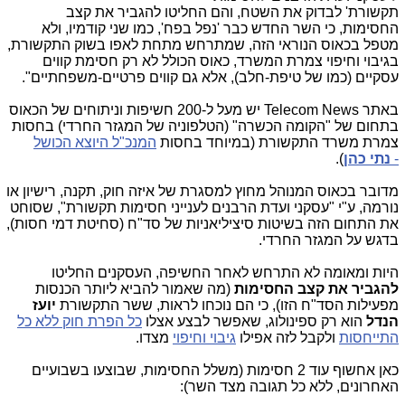
תקשורת' לבדוק את השטח, והם החליטו להגביר את קצב
החסימות, כי השר החדש כבר 'נפל בפח', כמו שני קודמיו, ולא
מטפל בכאוס הנוראי הזה, שמתרחש מתחת לאפו בשוק התקשורת,
בגיבוי וחיפוי צמרת המשרד, כאוס הכולל לא רק חסימת קווים
עסקיים (כמו של טיפת-חלב), אלא גם קווים פרטיים-משפחתיים".
באתר Telecom News יש מעל ל-200 חשיפות וניתוחים של הכאוס
בתחום של "הקומה הכשרה" (הטלפוניה של המגזר החרדי) בחסות
צמרת משרד התקשורת (במיוחד בחסות
המנכ"ל היוצא הכושל
-
נתי כהן
).
מדובר בכאוס המנוהל מחוץ למסגרת של איזה חוק, תקנה, רישיון או
נורמה, ע"י "עסקני ועדת הרבנים לענייני חסימות תקשורת", שסוחט
את התחום הזה בשיטות סיציליאניות של סד"ח (סחיטת דמי חסות),
בדגש על המגזר החרדי.
היות ומאומה לא התרחש לאחר החשיפה, העסקנים החליטו
להגביר את קצב החסימות
(מה שאמור להביא ליותר הכנסות
מפעילות הסד"ח הזו), כי הם נוכחו לראות, ששר התקשורת
יועז
הנדל
הוא רק ספינולוג, שאפשר לבצע אצלו
כל הפרת חוק ללא כל
התייחסות
ולקבל לזה אפילו
גיבוי וחיפוי
מצדו.
כאן אחשוף עוד 2 חסימות (משלל החסימות, שבוצעו בשבועיים
האחרונים, ללא כל תגובה מצד השר):