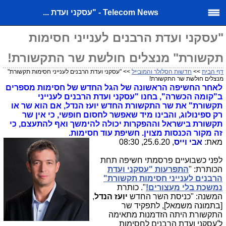
Telecom News - "עסקני ועדת ...
"עסקני ועדת הרבנים לענייני חסימות
תקשורת" מנצלים חולשת שר התקשורת!
דף הבית
>>
חדשות הסלולר והמובייל
>> "עסקני ועדת הרבנים לענייני חסימות תקשורת"
מנצלים חולשת שר התקשורת!
לאחר החשיפה הראשונה של הגל החדש של חסימות מספרים
ב"קומה הכשרה", בחנו "עסקני ועדת הרבנים לענייני
תקשורת" את שר התקשורת החדש יועז הנדל, אם הוא שר או
רק ספינולוג, והבינו מיד שאפשר לחסום חופשי, כי אין שר
תקשורת בישראל וההפקרות יכולה להימשך ואף להתעצם, כי
זה מקור הכנסות מצוין. חשיפת עוד חסימות.
מאת:
אבי וייס
, 25.6.20, 08:30
לפני כשבועיים פרסמתי חשיפה תחת
הכותרת: "
התפרעות "עסקני ועדת
הרבנים לענייני חסימות תקשורת"
נמשכת בלי מעצורים!
". כותרת
המשנה: "כניסת השר החדש
יועז הנדל
,
[בתמונה משמאל], לתפקיד שר
התקשורת היתה הזדמנות מתאימה
ל'עסקני ועדת הרבנים לחסימות