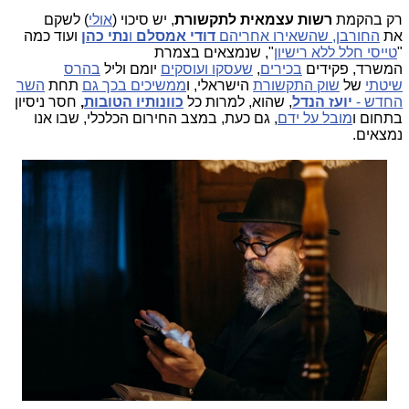
רק בהקמת
רשות עצמאית לתקשורת
, יש סיכוי (
אולי
) לשקם
את
החורבן, שהשאירו אחריהם
דודי אמסלם
ו
נתי כהן
ועוד כמה
"
טייסי חלל ללא רישיון
", שנמצאים בצמרת
המשרד, פקידים
בכירים
,
שעסקו ועוסקים
יומם וליל
בהרס
שיטתי
של
שוק התקשורת
הישראלי, ו
ממשיכים בכך גם
תחת
השר
החדש -
יועז הנדל
, שהוא, למרות כל
כוונותיו הטובות
,
חסר ניסיון
בתחום ו
מובל על ידם
, גם כעת, במצב החירום הכלכלי, שבו אנו
נמצאים.