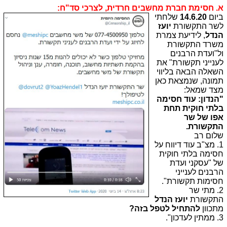
א. חסימת חברת מחשבים חרדית, לצרכי סד"ח:
ביום
14.6.20
שלחתי
לשר התקשורת
יועז
הנדל
, לידיעת צמרת
משרד התקשורת
ול"ועדת הרבנים
לענייני תקשורת" את
השאלה הבאה בליווי
תמונה, שנמצאת כאן
מצד שמאל:
"הנדון: עוד חסימה
בלתי חוקית תחת
אפו של שר
התקשורת.
שלום רב
1. מצ"ב עוד דיווח על
חסימה בלתי חוקית
של "עסקני ועדת
הרבנים לענייני
חסימות תקשורת".
2. מתי שר
התקשורת
יועז הנדל
מתכוון
להתחיל לטפל בזה?
3. ממתין לעדכון".