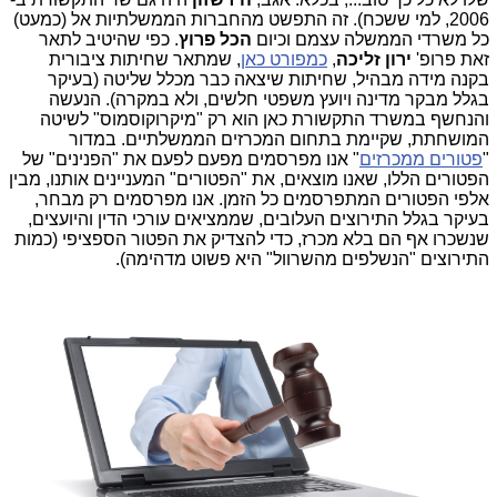
2006, למי ששכח). זה התפשט מהחברות הממשלתיות אל (כמעט)
כל משרדי הממשלה עצמם וכיום
הכל פרוץ
. כפי שהיטיב לתאר
זאת פרופ'
ירון זליכה
,
כמפורט כאן
, שמתאר שחיתות ציבורית
בקנה מידה מבהיל, שחיתות שיצאה כבר מכלל שליטה (בעיקר
בגלל מבקר מדינה ויועץ משפטי חלשים, ולא במקרה). הנעשה
והנחשף במשרד התקשורת כאן הוא רק "מיקרוקוסמוס" לשיטה
המושחתת, שקיימת בתחום המכרזים הממשלתיים. במדור
"
פטורים ממכרזים
" אנו מפרסמים מפעם לפעם את "הפנינים" של
הפטורים הללו, שאנו מוצאים, את "הפטורים" המעניינים אותנו, מבין
אלפי הפטורים המתפרסמים כל הזמן. אנו מפרסמים רק מבחר,
בעיקר בגלל התירוצים העלובים, שממציאים עורכי הדין והיועצים,
שנשכרו אף הם בלא מכרז, כדי להצדיק את הפטור הספציפי (כמות
התירוצים "הנשלפים מהשרוול" היא פשוט מדהימה).