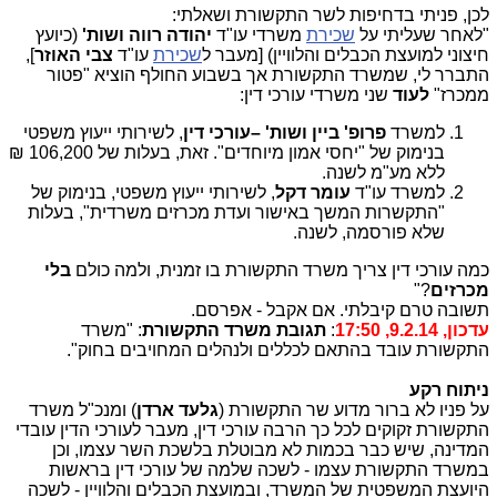
לכן, פניתי בדחיפות לשר התקשורת ושאלתי:
"לאחר שעליתי על
שכירת
משרדי עו"ד
יהודה רווה ושות'
(כיועץ
חיצוני למועצת הכבלים והלוויין) [מעבר ל
שכירת
עו"ד
צבי האוזר
],
התברר לי, שמשרד התקשורת אך בשבוע החולף הוציא "פטור
ממכרז"
לעוד
שני משרדי עורכי דין:
למשרד
פרופ' ביין ושות' –עורכי דין
, לשירותי ייעוץ משפטי
בנימוק של "יחסי אמון מיוחדים". זאת, בעלות של 106,200 ₪
ללא מע"מ לשנה.
למשרד עו"ד
עומר דקל
, לשירותי ייעוץ משפטי, בנימוק של
"התקשרות המשך באישור ועדת מכרזים משרדית", בעלות
שלא פורסמה, לשנה.
כמה עורכי דין צריך משרד התקשורת בו זמנית, ולמה כולם
בלי
מכרזים
?"
תשובה טרם קיבלתי. אם אקבל - אפרסם.
עדכון, 9.2.14, 17:50
:
תגובת משרד התקשורת
: "משרד
התקשורת עובד בהתאם לכללים ולנהלים המחויבים בחוק".
ניתוח רקע
על פניו לא ברור מדוע שר התקשורת (
גלעד ארדן
) ומנכ"ל משרד
התקשורת זקוקים לכל כך הרבה עורכי דין, מעבר לעורכי הדין עובדי
המדינה, שיש כבר בכמות לא מבוטלת בלשכת השר עצמו, וכן
במשרד התקשורת עצמו - לשכה שלמה של עורכי דין בראשות
היועצת המשפטית של המשרד, ובמועצת הכבלים והלוויין - לשכה