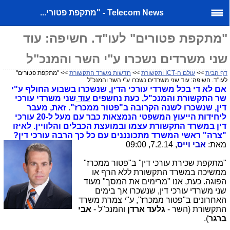
Telecom News - "מתקפת פטורי...
"מתקפת פטורים" לעו"ד. חשיפה: עוד
שני משרדים נשכרו ע"י השר והמנכ"ל
דף הבית
>>
עולם ה-ICT ותקשורת
>>
חדשות משרד התקשורת
>> "מתקפת פטורים"
לעו"ד. חשיפה: עוד שני משרדים נשכרו ע"י השר והמנכ"ל
אם לא די בכל משרדי עורכי הדין, שנשכרו בשבוע החולף ע"י
שר התקשורת והמנכ"ל, כעת נחשפים
עוד
שני משרדי עורכי
דין, שנשכרו לשנה הקרובה ב"פטור ממכרז". זאת, מעבר
ליחידות הייעוץ המשפטי הנמצאות כבר עם מעל ל-20 עורכי
דין במשרד התקשורת עצמו ובמועצת הכבלים והלוויין. לאיזו
"צרה" ראשי המשרד מתכונננים עם כל כך הרבה עורכי דין?
מאת:
אבי וייס
, 7.2.14, 09:00
"מתקפת שכירת עורכי דין" ב"פטור ממכרז"
ממשיכה במשרד התקשורת ללא הרף או
הפוגה. כעת, אנו "מרימים את המסך" מעוד
שני משרדי עורכי דין, שנשכרו אך בימים
האחרונים ב"פטור ממכרז", ע"י צמרת משרד
התקשורת (השר -
גלעד ארדן
והמנכ"ל -
אבי
ברגר
).