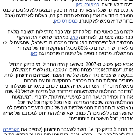
בעלות לא ידועה,
כמפורט כאן
.
ג
. כנס מיותר שכל הוצאותיו ובחירת ספקיו בוצעו ללא כל מכרז, כנס
הנערך ביחד עם ארגון הנמצא תחת חקירה, בעלות לא ידועה (אבל
ברור שהיא ממש לא קטנה),
כמפורט כאן
.
למה מצב כאוטי כזה יכול להתקיים? כבר נתתי לזה תשובה מלאה
כבר כמה פעמים, ולאחרונה
כאן
, במאמר שחשף את ההיקף
המדהים של "פירמידת הפטורים" ממכרזים בישראל, שהגיעה ל- 73
מיליארד ש"ח, שהם כ- 80% מכלל ההתקשרויות של משרדי
הממשלה. פרטים נוספים על שיטה זו פורסמו גם
כאן
.
אביא כאן ציטוט מ-2007, כשהעניין הזה התחיל ומי בדיוק התחיל
אותו: "עמותת אומ"ץ פנתה (היום, 31.7.2007) לשרי הממשלה,
בבקשה שיצביעו נגד הצעה של שר האוצר,
אברהם הירשזון
, לתת
פטורים והקלות מחובת מכרזים בהתקשרויות עם חברות
ממשלתיות. יו"ר העמותה,
אריה אבנרי
, כתב במסרים שנשלחו, כי
"מדובר בהחלטה שמשמעותה דירדורה של מדינת ישראל 40 שנה
אחורה ופתיחת שער רחב למעשי שחיתות". לדבריו, "משמעות
ההחלטה הינה שכספי המדינה יוצאו מכל פיקוח וכל שר יוכל
(באמצעות החברות הממשלתיות שבשליטתו) להעביר כספים למי
שהוא רוצה, ללא מכרז". כמובן שאיש לא התייחס למכתבו של
אריה
אבנרי
, "וכל השאר זה היסטוריה".
זה התחיל בדיוק כך, ע"י השר לשעבר
הירשזון
(שסיים את
הקריירה
שלו לא כל כך טוב..., בכלא. אגב,
הירשזון
היה גם שר התקשורת ב-