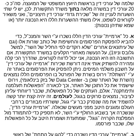
שלמה של עורכי דין בראשות היועץ המשפטי של המועצה. סה"כ כ-
20 עורכי דין במשרה מלאה
בתוך
משרד התקשורת. לכן, יש לי שתי
השערות לעניין זה של "שכירת גדודי עורכי דין חיצוניים", ואני משאיר
לקוראים לשפוט, אילו משתי ההשערות הללו היא הנכונה יותר (או
שמא שתיהן נכונות):
א
. כל "ארמיית" עורכי הדין הללו נשכרו ע"י השר והמנכ"ל, כדי
להביא להפסקת הפרסומים והחשיפות של כותב שורות אלו (וגם
של עיתונאים אחרים "שלא רוקדים לפי החליל של השר", למשל
גלובס וניוז1), על הנעשה מאחורי הקלעים במשרד התקשורת. אם
התשובה הזו היא הנכונה, אני יכול לדווח לקוראים, שהדרך הכי קלה
ומהירה להשתיק אותי אינה דורשת שכירות "ארמייה של עורכי דין"
על חשבון משלמי המיסים. ניתן להפסיק את הפרסומים באתר זה
ע"י "השתלת" וירוס בשרת של הפורטל בו הפרסומים הללו נמצאים
(השרת של האתר שוכן ב- Data Center של בזק בינלאומי), וירוס
שישמיד את כל התוכן של האתר, וכך לכאורה "הפאשלות תעלמנה
ותימחקנה". אולם, העתקים של כל הפאשלות, שכבר דיווחתי עליהן
לציבור, נמצאים סרוקים בגוגל,
לעולמים
. זה יהיה קצת יותר קשה
להשמיד את מה שנסרק כבר ע"י גוגל, ששרתיו מבוזרים ברחבי
העולם ומוגנים היטב מפני מעשים שכאלה. "ארמיית עורכי הדין",
שנשכרה אך בשבוע החולף ע"י השר, לא תספיק כדי להתמודד מול
המפלצת הקרויה "גוגל", שמתעדת ושומרת היטב על כל הפאשלות
שלו, שכבר פורסמו.
ב
. "ארמיית" עורכי הדין נשכרה כדי "להגן על התחת" של ראשי