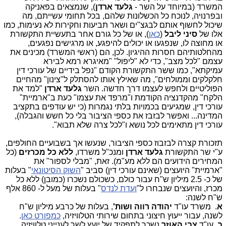
המשרד (במיוחד על השר -
גלעד ארדן
), שנמצאים בפאניקה
ובפרנויה, לנוכח כל הכשלונות שלהם, בכל תחומי עשייתם, מה
שיכול לחשוף אותם לבגצ"ים ושאר תביעות וחקירות לא נעימות, כמו
אלו של
סיני ליבל
(
כאן
), או של כל גורם אחר בתעשיית התקשורת
או מחוצה לו, שנפגעו או יכולים להיפגע, או מרגישים נפגעים,
מהחלטותיהם חסרות ההיגיון. לכן, הם (ראשי המשרד) מכינים את
עצמם "לכל מצב", כדי לא "ליפול" "מאיגרא רמא לבירא
עמיקתא", כמו ששר התקשורת הקודם "נפל בידיים של עורכי דין
חלקלקים וממולחים", מה שאילץ אותו להסתלק ל"צינון" מהחיים
הפוליטיים ולחפש לעצמו דרך חדשה. השר
גלעד ארדן
"למד את
הלקח" מהקדנציה הקודמת ו"מרפד את עצמו" כעת ב"ארמיית"
עורכי דין, שמגיעים בכמויות בלתי נגמרות (כי יש עודפים בתקציב
המדינה... ואפשר לבזבז את כספי הציבור בלי כל חשש והגבלה),
עורכי דין מתאימים לכל נושא ו"לכל צרה שלא תבוא".
תזכורת קצרה לבזבוז כספי הציבור, שנעשו אך בשבועיים החולפים,
ע"י שר התקשורת
גלעד ארדן
ומנכ"ל משרדו,
ללא כל מכרזים
(כל
המחירים הידועים הם ללא מע"מ). זאת, "מבלי לספור" את
"ארמיית" היועצים (שאינם עורכי דין) סביב "
השוק הסיטונאי
" בעלות
של כ- 2.5 מיליון ש"ח עבור כולם, כשכולם נשכרו (כמובן) ללא כל
מכרז, והיועצים שנבחרו ל"
ועדת לנדס
" בעלות של מעל ל- 860 אלף
ש"ח לשנה:
א
. משרד עו"ד
יהודה רווה ושות'
, בעלות של כרבע מיליון ש"ח
לשנה, עבור ייעוץ חיצוני בתחום שירותי הטלוויזיה,
כמפורט כאן
.
ב
. עו"ד
צבי האוזר
נשכר לתפקיד של יועץ לשר לענייני טלוויזיה,