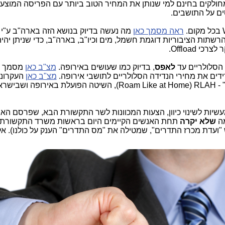
חולקים בחינם למי שנותן את המחיר הטוב ביותר עם הפריסה המוצע
ים על התושבים.
ראה מסמך כאן
מה נעשה בדיוק בנושא הזה בארה"ב ע"י 
ת ה-FCC, שפתח את הרשתות הציבוריות דוגמת חשמל, מים וכיו"ב, בארה"ב, כדי שניתן יה
 Offload.
לאפס
, בדיוק כמו שעושים באירופה.
מצ"ב כאן
מסמך 
דים את מחירי הנדידה הסלולריים לתושבי אירופה.
מצ"ב כאן
העקרונו
השיטה של "מחירי נדידה כמו מחירי הבית" - Roam Like at Home) RLAH), השיטה הפועלת באירופה
עשיות לשינוי כיוון, הצעות המכוונות לשר התקשורת הבא, שפרסם הא
מה
שלא יקרה
תחת האנשים הקיימים היום בראשות משרד התקשורת 
"ועדת מכרז התדרים", שמטילה את "מס התדרים" הענק על כולנו). א