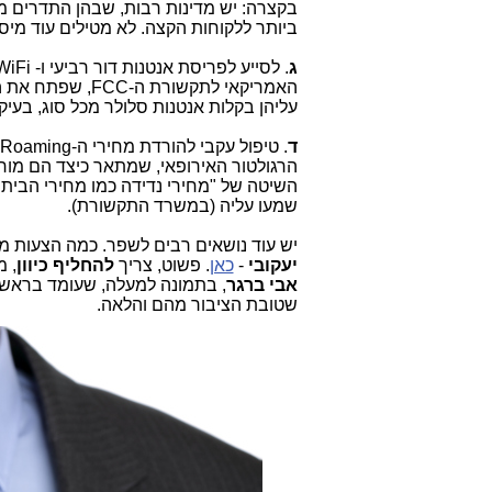
בקצרה: יש מדינות רבות, שבהן התדרים מ
ביותר ללקוחות הקצה. לא מטילים עוד מיס
ג
. לסייע לפריסת אנטנות דור רביעי ו- WiFi בכל מקום.
האמריקאי לתקשור
עליהן בקלות אנטנות סלולר מכל סוג, בעיקר לצרכי
ד
. טיפול עקבי להורדת מחירי ה-Roaming הסלולריים עד
הרגולטור האירופאי, שמתאר כיצד הם מורי
שמעו עליה (במשרד התקשורת).
יש עוד נושאים רבים לשפר. כמה הצעות מ
יעקובי
-
כאן
. פשוט, צריך
להחליף כיוון
, 
אבי ברגר
, בתמונה למעלה, שעומד בראש 
שטובת הציבור מהם והלאה.