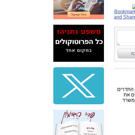
2" על תעלולי השר
משה כחלון -
כאן
המשך חשיפת הבלוף
ששמו "מהפיכת
הסלולר" ואיך מסרסים
את הנתונים לציבור -
כאן
סיכום ביקור בסיליקון
ואלי - למה 3 הגדולות
משקיעות ומפתחות
באותם תחומים -
כאן
שלמה פילבר (עד
לאחרונה מנכ"ל משרד
התקשורת) - עד
מדינה? הצחקתם
אותי! -
כאן
"יש אפליה בחקירה"?
חשיפה: למה השר
משה כחלון לא נחקר
עד היום? -
כאן