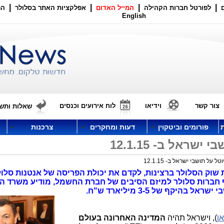
|
|
|
|
לפורטל חברות הקהילה
המייל האדום
אפלקציות האתר בסלולר
הר
English
צור קשר
וידיאו
לוח אירועים וכנסים
שאלות ותשו
פורומים וביטקוין
דעות ומחקרים
צרכנות
ראל ב- 12.1.15
על תושבי ישראל ב- 12.1.15
שוק הסלולר ברצינות, לקדם את יכולת הפריסה של אנטנות סלול
Roami בסלולר ולצרף חברות סלולר למיזם הסיבים של חברת החשמל, מודיע משר
יקף של 3-5 מיליארד ש"ח.
ן
), וישראל תהיה
המדינה האחרונה בעולם