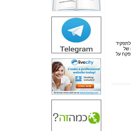
חשיפת חשד לשחיתות
הדומה לזו של "תיק
4000" אך בתחום
הסלולר -
כאן
חשיפת מה שלא
רוצים שתדעו בעניין
פריסת אנלימיטד
(בניחוח בלתי נסבל) -
כאן
חשיפה: איוב קרא
אישר לקבוצת סלקום
בדיוק מה שביבי אישר
ל-Yes ולבזק -
כאן
האם השר איוב קרא
היה צריך בכלל לחתום
על האישור, שנתן
לקבוצת סלקום? -
כאן
האם ביבי וקרא קבלו
בכלל תמורה עבור
ההטבות הרגולטוריות
שנתנו לסלקום? -
כאן