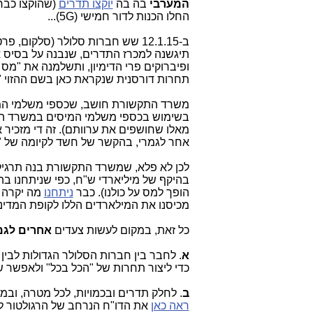
המערבי
בה בה
יוקצו תדרים
החלו הכנות לדור חמישי (5G)...
תיגשנה למכרז התדרים, שנבנה על בסיס 
ופיברוקים פרי הדימיון, ותשלמנה את "מס 
תחרות דורסנית שנקראת כאן בשם ההזוי "
משרד התקשורת חושב, שכספי משלמי המיס
בשימוש בכספי משלמי המיסים במשרד ה
מאלו שחושפים את ערוותם). זה די מזכ
אחר לגמרי, בהקשר של חשד לקיומה של "
לכן לא פלא, שמשרד התקשורת בנה תרגיל
בהיקף של מיליארדי ש"ח, כפי שניתחנו ב
הופך למס על כולנו). כבר
ניתחנו
מה יקרה
מכיסנו את המילארדים הללו לקופת המדינה)
כל זאת, במקום לעשות צעדים
אחרים לגמ
א
. לחבר בין חברות הסלולר הגדולות לבי
כדי ליצור תחרות של "הכל בכל" ולאפשר שיל
ב
. לחלק תדרים ובכמויות, לכל מטרה, ובמיוחד ל-Offload, ובתחומי התדרים הנכונים (ולא אלו שמחולקים 
ראה כאן
את הדו"ח הנרחב של הרגולטור ל