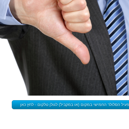
יל הסלולר החמישי במקום (או במקביל) לגולן טלקום - לחץ כאן