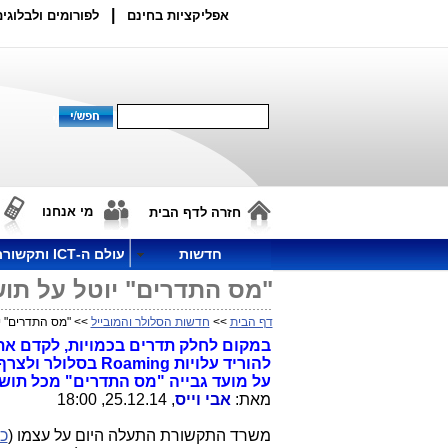
|
אפליקציות בחינם
לפורומים ולבלוגים
מי אנחנו
חזרה לדף הבית
חדשות
עולם ה-ICT ותקשורת
"מס התדרים" יוטל על תושבי יש
דף הבית
>>
חדשות הסלולר והמובייל
>> "מס התדרים" יוטל 
במקום לחלק תדרים בכמויות, לקדם את 
להוריד עלויות ng
על מועד גבייה "מס התדרים" מכל תושבי ישראל בה
מאת:
אבי וייס
, 25.12.14, 18:00
משרד התקשורת התעלה היום על עצמו (
כא