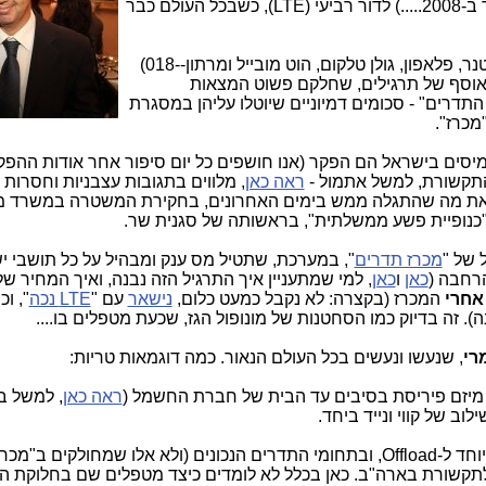
(שהוקצו כבר ב-2008.....) לדור רביעי (LTE), כשבכל העולם כבר
ב-12.1.15 שש חברות סלולר (סלקום, פרטנר, פלאפון, גולן טלקום, הוט מובייל ומרתון--018)
אוסף של תרגילים, שחלקם פשוט המצאות
התדרים" - סכומים דמיוניים שיוטלו עליהן במסגרת
מכרז".
ים בישראל הם הפקר (אנו חושפים כל יום סיפור אחר אודות ההפק
תקשורת, למשל אתמול -
ראה כאן
, מלווים בתגובות עצבניות וחסרות 
יר את מה שהתגלה ממש בימים האחרונים, בחקירת המשטרה במשרד 
כנופיית פשע ממשלתית", בראשותה של סגנית שר.
 של "
מכרז תדרים
", במערכת, שתטיל מס ענק ומבהיל על כל תושבי י
הרחבה (
כאן
ו
כאן
, למי שמתעניין איך התרגיל הזה נבנה, ואיך המחיר ש
אחרי
המכרז (בקצרה: לא נקבל כמעט כלום,
נישאר
עם "
LTE נכה
", וכ
. זה בדיוק כמו הסחטנות של מונופול הגז, שכעת מטפלים בו....
רי
, שנעשו ונעשים בכל העולם הנאור. כמה דוגמאות טריות:
ן מיזם פיריסת בסיבים עד הבית של חברת החשמל (
ראה כאן
, למשל ב
וב של קווי ונייד ביחד.
ב"מכרז" הנוכחי).
תקשורת בארה"ב. כאן בכלל לא לומדים כיצד מטפלים שם בחלוקת ה