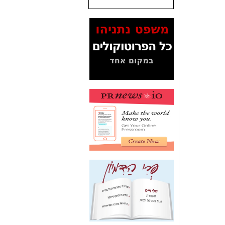
המסמכים בנושא בזק-
Yes (תיק 4000)
מוכיחים "תפירת תיק"
לאיש הלא נכון! -
כאן
עובדות ומסמכים
המוסתרים מהציבור:
האם ביבי כשר
תקשורת עזר לקב'
בזק? -
כאן
מה מקור ה-Fake
News שהביא לתפירת
תיק לביבי והעלמת
החשודים הנכונים -
כאן
אחת הרגליים של "תיק
4000 התפור"
התמוטטה היום
בניצחון (כפול) של בזק
-
כאן
איך כתבות מפנקות