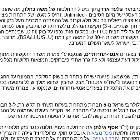
י ברגר
ו
גלעד ארדן
,תוך ביטול ההחלטות של
משה כחלון
תוצאות אומללות במקביל: 1) חיסול המודל העסקי של מיזם הסיבים - Unlimited, וחיסול מעשי של התחר
חה של בזק, עם אופציה ריאלית לביטול מלא וקרוב של ההפרדה המבנית מעל בזק ו
ל"שליטה יחידה" בשוק התקשורת הישראלי תוך שנתיים. ו- 3) תקיעת המהלכים לשדרוג רשתות בזק והוט
הפס רחב של המאה ה-21, עם חיבור סיבים עד ליד הבית (FTTC). במקום זאת, נכפו על בזק (והוט, ש
ממילוי הדרישות), שימוש בפרוטוקולים של תקשורת משנות ה-80 של 
ר בצעדים
אנטי-תחרותיים
, שננקטו ע"י צמרת משרד התקשורת מתוך 
שיקול דעת עצמאי ולא להיגרר אחרי פיברוקים, המצאות תלושות מכל מ
ות", שמשמעו: פגיעה ישירה בתחרות בשוק הסלולר. הממונה על ההגב
נוגעים ל"שת"פ אנטנות" מבלי שהבין, שהוא מולך שולל ומוטעה בכל 
זיבתו את התפקיד) בצעדים אנטי-תחרותיים, שננקטו ע"י צמרת משרד
לולר בישראל מ-
5
חברות מתחרות בעלות תשתיות תקשורת, ל-
3
חבר
את הרגל או נרכשה ע"י מתחרה. אין תקדים בעולם שממונה על ההג
ם להגביר תחרות. קשה להבין את גודל הטעות ההיסטורית הזו שלו.
קיים (ד"ר
אסף אילת
זויה ותלושה
מכל מציאות
או בסיס חוקי. פרופ'
דיויד גילה
היה צריך 
תקשורת "
עובד בעיניים
" על מ"מ הממונה על ההגבלים העסקיים, ולגנו