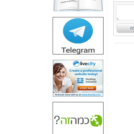
חשיפת חשד לשחיתות
הדומה לזו של "תיק
4000" אך בתחום
הסלולר -
כאן
חשיפת מה שלא
רוצים שתדעו בעניין
פריסת אנלימיטד
(בניחוח בלתי נסבל) -
כאן
חשיפה: איוב קרא
אישר לקבוצת סלקום
בדיוק מה שביבי אישר
ל-Yes ולבזק -
כאן
האם השר איוב קרא
היה צריך בכלל לחתום
על האישור, שנתן
לקבוצת סלקום? -
כאן
האם ביבי וקרא קבלו
בכלל תמורה עבור
ההטבות הרגולטוריות