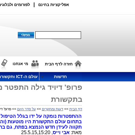
|
אפליקציות בחינם
לפורומים ולבלוגים
מי אנחנו
חזרה לדף הבית
חדשות
עולם ה-ICT ותקשורת
פרופ' דיויד גילה התפטר 
בתקשורת
דף הבית
>>
דעות ומחקרים
>>
על סדר היום
>> פרופ' ד
ההתפטרות נומקה על ידו בגלל הטיפול ב
בתחום עולם התקשורת היו מוטעות (וה
תקווה לעידן חדש הנמצא בפתח, גם בת
מאת:
אבי וייס
, 25.5.15,15:20