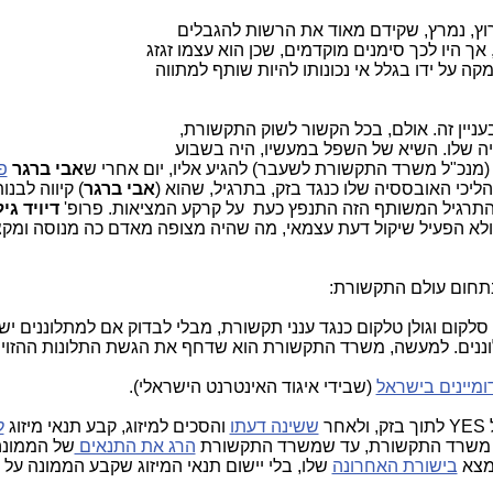
וץ, נמרץ, שקידם מאוד את הרשות להגבלים
 היו לכך סימנים מוקדמים, שכן הוא עצמו זגזג
קה על ידו בגלל אי נכונותו להיות שותף למתווה
בעניין זה. אולם, בכל הקשור לשוק התקשורת,
ה שלו. השיא של השפל במעשיו, היה בשבוע
מנכ"ל משרד התקשורת לשעבר) להגיע אליו, יום אחרי ש
אבי ברגר
פ
יכי האובססיה שלו כנגד בזק, בתרגיל, שהוא (
אבי ברגר
) קיווה לבנ
 התרגיל המשותף הזה התנפץ כעת על קרקע המציאות. פרופ'
דיויד גי
לא הפעיל שיקול דעת עצמאי, מה שהיה מצופה מאדם כה מנוסה ומקצ
חום עולם התקשורת:
 סלקום וגולן טלקום כנגד ענני תקשורת, מבלי לבדוק אם למתלוננים יש
וננים. למעשה, משרד התקשורת הוא שדחף את הגשת התלונות ההזויו
ומיינים בישראל
(שבידי איגוד האינטרנט הישראלי).
ר
ששינה דעתו
והסכים למיזוג, קבע תנאי מיזוג
ל
על משרד התקשורת, עד שמשרד התקשורת
הרג את התנאים
של הממונה
נמצא
בישורת האחרונה
שלו, בלי יישום תנאי המיזוג שקבע הממונה על