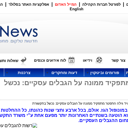
|
|
|
|
לפורטל חברות הקהילה
המייל האדום
אפלקציות האתר בסלולר
הר
English
צור קשר
וידיאו
לוח אירועים וכנסים
שאלות ותשו
פורומים וביטקוין
דעות ומחקרים
צרכנות
מתפקיד ממונה על הגבלים עסקיים: נכשל
יויד גילה התפטר מתפקיד ממונה על הגבלים עסקיים: נכשל בתקשורת
מונופול הגז. אולם, בכל ארבע וחצי שנות כהונתו, כל ההחלטות 
וא הוטעה בשנתיים האחרונות יותר מפעם אחת ע"י משרד התקשו
חום ההגבלים העסקיים.