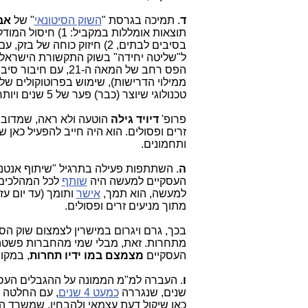
ד
. תמיכה בגרסת "
השוק הסיטונאי
" של
אב
בסיבים לבתים, 2) חיזוק כו
טכנולוגי שיוצר (כבר) פער של 5 שנים ויותר, בין ישראל לשאר העולם המערבי.
פרופ'
דיויד גילה
הוטעה ולא ראה, שמדוב
זרים ופסולים. הוא היה חייב להפעיל כאן 
ותחמונים.
ה
. השתתפות פעילה בתרגיל "שיתוף אנטנ
העסקיים למעשה היה
שותף
לכל המהלכים ה
למעשה, הוא תמך,
אישר
ותומך (עד יום ע
מתוך מניעים זרים ופסולים.
בכך, גרם ויגרום במישרין לצמצום שוק הס
מתחרות. זאת, מבלי שמי מהחברות פשטה 
העסקיים
מצמצם במו ידיו תחרות
, במקו
ו
. העברה למ"מ הממונה על ההגבלים העס
שנים, שנגררה
כמעט 4 שנים
, עם החלטה ה
כאן שיקול דעת עצמאי ולהבחין, שמשרד ה