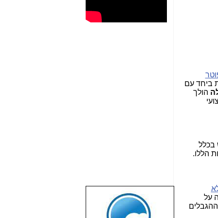
וטר
ות ביחד עם
לה
הולך
ועי
 בכלל
ת הללו.
א
 על
שבוע טוב לכל
 ההגבלים
הגולשים באשר
הם!!!