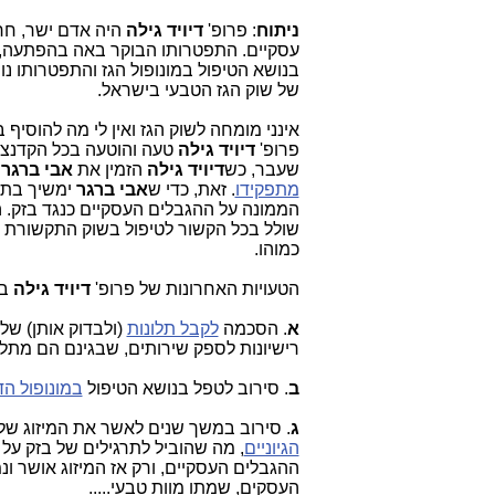
ניתוח
: פרופ'
דיויד גילה
היה אדם ישר, חר
עסקיים. התפטרותו הבוקר באה בהפתעה, אך
בנושא הטיפול במונופול הגז והתפטרותו נומ
של שוק הגז הטבעי בישראל.
אינני מומחה לשוק הגז ואין לי מה להוסיף 
פרופ'
דיויד גילה
טעה והוטעה בכל הקדנצי
שעבר, כש
דיויד גילה
הזמין את
אבי ברגר
(
מתפקידו
. זאת, כדי ש
אבי ברגר
ימשיך בתהל
הממונה על ההגבלים העסקיים כנגד בזק.
שולל בכל הקשור לטיפול בשוק התקשורת ו
כמוהו.
הטעויות האחרונות של פרופ'
דיויד גילה
בת
א
. הסכמה
לקבל תלונות
(ולבדוק אותן) של
רישיונות לספק שירותים, שבגינם הם מתל
ב
. סירוב לטפל בנושא הטיפול
במונופול הד
ג
. סירוב במשך שנים לאשר את המיזוג של YES לתוך בזק, ולאח
הגיוניים
, מה שהוביל לתרגילים של בזק 
ההגבלים העסקיים, ורק אז המיזוג אושר ו
העסקים, שמתו מוות טבעי.....