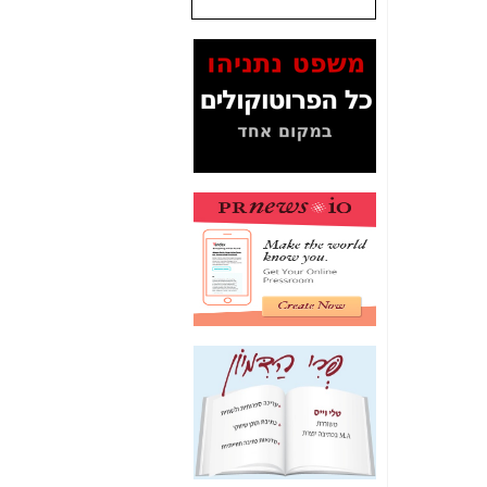
שנתנו לסלקום? -
כאן
המסמכים בנושא בזק-
Yes (תיק 4000)
מוכיחים "תפירת תיק"
לאיש הלא נכון! -
כאן
עובדות ומסמכים
המוסתרים מהציבור:
האם ביבי כשר
תקשורת עזר לקב'
בזק? -
כאן
מה מקור ה-Fake
News שהביא לתפירת
תיק לביבי והעלמת
החשודים הנכונים -
כאן
אחת הרגליים של "תיק
4000 התפור"
התמוטטה היום
בניצחון (כפול) של בזק
-
כאן
איך כתבות מפנקות