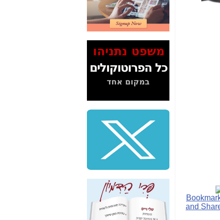
2" על תעלולי השר
משה כחלון -
כאן
המשך חשיפת הבלוף
ששמו "מהפיכת
הסלולר" ואיך מסרסים
את הנתונים לציבור -
כאן
סיכום ביקור בסיליקון
ואלי - למה 3 הגדולות
משקיעות ומפתחות
באותם תחומים -
כאן
שלמה פילבר (עד
לאחרונה מנכ"ל משרד
התקשורת) - עד
מדינה? הצחקתם
אותי! -
כאן
"יש אפליה בחקירה"?
חשיפה: למה השר
משה כחלון לא נחקר
עד היום? -
כאן