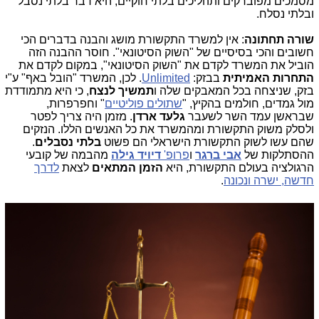
מסמכים מפוברקים ותהליכים בלתי חוקיים, היא דבר בלתי נסבל
ובלתי נסלח.
שורה תחתונה
: אין למשרד התקשורת מושג והבנה בדברים הכי
חשובים והכי בסיסיים של "השוק הסיטונאי". חוסר ההבנה הזה
הוביל את המשרד לקדם את "השוק הסיטונאי", במקום לקדם את
התחרות האמיתית
בבזק:
Unlimited
. לכן, המשרד "הובל באף" ע"י
בזק, שניצחה בכל המאבקים שלה ו
תמשיך לנצח
, כי היא מתמודדת
מול גמדים, חולמים בהקיץ, "
שתולים פוליטיים
" וחפרפרות,
שבראשן עמד השר לשעבר
גלעד ארדן
. מזמן היה צריך לפטר
ולסלק משוק התקשורת ומהמשרד את כל האנשים הללו. הנזקים
שהם עשו לשוק התקשורת הישראלי הם פשוט
בלתי נסבלים
.
ההסתלקות של
אבי ברגר
ו
פרופ'
דיויד גילה
מהבמה של קובעי
הרגולציה בעולם התקשורת, היא
הזמן המתאים
לצאת
לדרך
חדשה, ישרה ונכונה
.