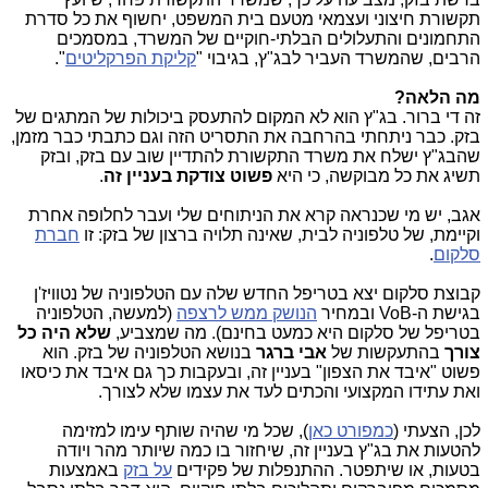
תקשורת חיצוני ועצמאי מטעם בית המשפט, יחשוף את כל סדרת
התחמונים והתעלולים הבלתי-חוקיים של המשרד, במסמכים
הרבים, שהמשרד העביר לבג"ץ, בגיבוי "
קליקת הפרקליטים
".
מה הלאה?
זה די ברור. בג"ץ הוא לא המקום להתעסק ביכולות של המתגים של
בזק. כבר ניתחתי בהרחבה את התסריט הזה וגם כתבתי כבר מזמן,
שהבג"ץ ישלח את משרד התקשורת להתדיין שוב עם בזק, ובזק
תשיג את כל מבוקשה, כי היא
פשוט צודקת בעניין זה
.
אגב, יש מי שכנראה קרא את הניתוחים שלי ועבר לחלופה אחרת
וקיימת, של טלפוניה לבית, שאינה תלויה ברצון של בזק: זו
חברת
סלקום
.
קבוצת סלקום יצא בטריפל החדש שלה עם הטלפוניה של נטוויז'ן
בגישת ה-VoB ובמחיר
הנושק ממש לרצפה
(למעשה, הטלפוניה
בטריפל של סלקום היא כמעט בחינם). מה שמצביע,
שלא היה כל
צורך
בהתעקשות של
אבי ברגר
בנושא הטלפוניה של בזק. הוא
פשוט "איבד את הצפון" בעניין זה, ובעקבות כך גם איבד את כיסאו
ואת עתידו המקצועי והכתים לעד את עצמו שלא לצורך.
לכן, הצעתי (
כמפורט כאן
), שכל מי שהיה שותף עימו למזימה
להטעות את בג"ץ בעניין זה, שיחזור בו כמה שיותר מהר ויודה
בטעות, או שיתפטר. ההתנפלות של פקידים
על בזק
באמצעות