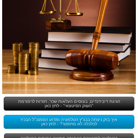
חגיגת דיבידנדים, בונוסים העלאות שכר, תודות לרפורמת
"השוק הסיטונאי" - לחץ כאן
איך בזק ניצחה בבג"ץ הטלפוניה ומדוע הסמנכ"ל הבכיר
לכלכלה לא מתפטר? - לחץ כאן
הרגולטור לתקשורת באירופה ממשיך בפיתוח הרגולציה