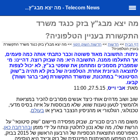
Telecom News - מה יצא מבג"ץ...
מה יצא מבג"ץ בזק כנגד משרד
התקשורת בעניין הטלפוניה?
דף הבית
>>
חדשות
>>
חדשות השוק הקווי
>> מה יצא מבג"ץ בזק כנגד משרד התקשורת
בעניין הטלפוניה?
ניתוח: התשובה מאוד פשוטה וכבר כתבתי אותה כמה פעמים,
אך התעלמו ממנה. התשובה היא: מה שבזק רוצה. דהיינו: מי
שמפברק מסמכים ומתחמן את שופטי בג"ץ, לא יכול לצפות
לתוצאה הגיונית אחרת. הטלפוניה של בזק לא תהיה ב"שוק
הסיטונאי" במתכונת, שמשרד התקשורת (אבי ברגר ושות')
קבעו.
מאת:
אבי וייס
, 27.5.15, 11:00
שוב ושוב מדהים אותי כיצד אנשים מסרבים להכיר במציאות
ולהמשיך לטעון טענות שווא, שלא מבוססות על איזה בסיס מדעי,
טכנולוגי, רגולטורי או מהניסיון הנצבר בארץ או
בעולם
.
משום מה רבים סבורים, שבזק מפסידה מיישום "שוק סיטונאי" על
הרשת שלה, מה שלא נכון לחלוטין ונותח על ידי מזמן
ובהרחבה כאן
.
כשפורסמו התוצאות הכספיות של הרבעון הראשון של 2015 בבזק,
רבים הופתעו מהאיתנות הפיננסית של בזק וכיצד היא הוסיפה