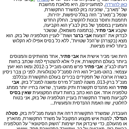
כאן להורדה
, למתעניינים), היא מלאכת מחשבת
של "מארב", שהכינה בזק למשרד התקשורת,
שנפל ב"מארב" הזה בגלל טיפשות, יהירות,
תחמנות וחוסר נכונות להקשיב. החלק החדש
והמעניין במסמך של בזק לבג"ץ הוא הקביעה,
שקבע
אבי פתיר
, (בתמונה משמאל), שנשכר
לבדוק את "הצעות
אבי ברגר
ושות'" לעניין הטלפוניה של בזק. הוא
מצא (בקצרה) ש"הכל שטויות", ללא כל בסיס אפילו לא הקלוש
ביותר לאיזו מציאות.
היות ואני מכיר אישית את
אבי פתיר
, אחד מהוותיקים והמנוסים
ביותר בעולם התקשורת, אין לי אלא להצטרף למה שכתב בחוות
דעתו לבג"ץ.
אבי פתיר
פרש מהוט-מובייל ב-2012 ומאז הוא יועץ
עצמאי. בהוט-מובייל הוא היה סמנכ"ל טכנולוגיות. לפני כן צבר ניסיון
בשורה ארוכה של תפקידים בכירים בעולם התקשורת ובכללם:
מנכ"ל ברק-013, משנה למנכ"ל מירס ומשנה למנכ"ל בזק.
אבי
פתיר
הוא מהנדס תקשורת ותיק ומוערך, שראה בחייו יותר ממתג
טלפוניה אחד. אם הוא כתב בחוות דעתו המקצועית
שאין בסיס
לקביעות משרד התקשורת בעניין הטלפוניה של בזק, אני בטוח
לחלוטין, שזו האמת ההנדסית והמעשית...
העובדה, שמשרד התקשורת דחה את הצעת מנכ"לית בזק,
סטלה
הנדלר
, למנות איש מקצוע המקובל על משרד התקשורת, מהארץ
או מהעולם, כדי שיבדוק את ישימות "השוק הסיטונאי" על הטלפוניה
ברשת בזק, מצביעה על כך, שמשרד התקשורת פחד, שיועץ