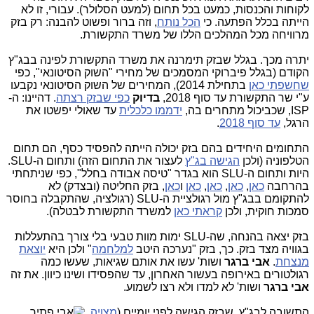
לקוחות והכנסות, כמעט בכל תחום (למעט הסלולר). עבורי, זו לא
הייתה בכלל הפתעה. כי
הכל נותח
, וזה ברור ופשוט להבנה: רק בזק
מרוויחה מכל המהלכים הללו של משרד התקשורת.
יתרה מכך. בגלל שבזק תימרנה את משרד התקשורת לפינה בבג"ץ
הקודם (בגלל פיברוקי המסמכים של מחירי "השוק הסיטונאי", כפי
שחשפתי כאן
בתחילת 2014), המחירים של השוק הסיטונאי נקבעו
ע"י שר התקשורת עד סוף 2018,
בדיוק
כפי שבזק רצתה
. דהיינו: ה-
ISP, שכביכול מתחרים בה,
ידממו כלכלית
עד שאולי יפשטו את
הרגל,
עד סוף 2018
.
התחומים היחידים בהם בזק יכולה הייתה להפסיד כסף, הם תחום
הטלפוניה (ולכן
הגישה בג"ץ
לעצור את התחום הזה) ותחום ה-SLU.
היות ותחום ה-SLU הוא בגדר "טיסה אבודה בחלל", כפי שניתחתי
בהרחבה
כאן
,
כאן
,
כאן
,
כאן
ו
כאן
, בזק החליטה (ובצדק) לא
להתקומם בבג"ץ מול רגולציית ה-SLU (רגולציה, שהתקבלה בחוסר
סמכות חוקית, ולכן
קראתי כאן
למשרד התקשורת לבטלה).
בזק יצאה בהנחה, שה-SLU ימות מוות טבעי בלי צורך בהתעללות
בגוויה מצד בזק. כך, בזק "נערכה היטב
למלחמה
" ולכן היא
יוצאת
מנצחת
.
אבי ברגר
ושות' עשו את אותם שגיאות, שעשו כמה
רגולטורים באירופה בעשור האחרון, עד שהפסידו ושינו כיוון. את זה
אבי ברגר
ושות' לא למדו ולא רצו לשמוע.
ה
תשובה לבג"ץ, שבזק הגישה לפני יומיים (
מצויה