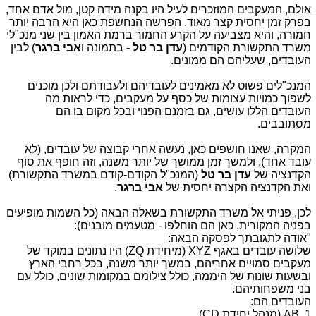
אולם, המעקבים המוזכרים לעיל היו בקנה מידה קטן, מול אדם אחד,
בפרק זמן יחסית קצר מאוד. הפרשה הנחשפת כאן היא הרבה יותר
חמורה, והיא מצביעה על הקרע החמור ברמת האמון בין שני מנכ"לי
משרד התקשורת הקודמים (
עדן בר טל
- בתמונה ו
אבי
ברגר
) לבין
העובדים, שעליהם הם ממונים.
המנכ"לים פשוט לא מאמינים לעובדיהם ולעבודתם ולכן מוכנים
לשפוך כמויות עצומות של כסף על מעקבים, כדי לראות מה
העובדים הללו עושים, גם בזמנם הפנוי ובכל מקום בו הם
מסתובבים.
המקרה, שאנו חושפים כאן, נעשה אחרי קבוצה של עובדים, (לא
עובד אחד), ולמשך זמן ממושך של יותר משנה, וזה חופף את סוף
הקדנציה של
עדן בר טל
(המנכ"ל הקודם-קודם במשרד התקשורת)
ואת הקדנציה הקצרה יחסית של
אבי ברגר
.
לכן, פניתי אל משרד התקשורת בשאלה הבאה (כל השמות מופיעים
בפניה המקורית, כאן הם הוחלפו - מטעמים מובנים):
"אודה לתגובתך לפסקה הבאה:
שלושה עובדים באגף XYZ (מיחידת ZQ) היו נתונים במוקד של
מעקבים סמויים אחריהם, במשך יותר משנה, בכל רחבי הארץ
ובשעות שונות של היממה, כולל צילומם במקומות שונים, כולל עם
בני משפחותיהם.
העובדים הם:
1. AB (מנהל יחידת CD).