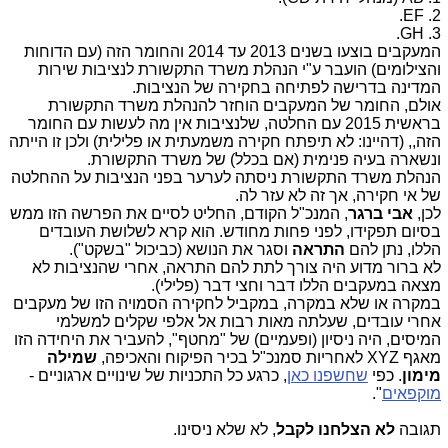
2. EF.
3. GH.
המעקבים בוצעו בשנים 2013 עד 2014 והחומר הזה (עם הדוחות
והצילומים) הועבר ע"י הנהלת משרד התקשורת לנציבות שירות
המדינה בדרישה לפתיחה בחקירה של הנציבות.
אולם, החומר של המעקבים הוחזר להנהלת משרד התקשורת
בראשית 2015 עם החלטה, שלנציבות אין מה לעשות עם החומר
הזה,, (דהיינו: לא תיפתח חקירה משמעתית או פלילית) ולכן זו הייתה
ונשארה בעיה פנימית (אם בכלל) של משרד התקשורת.
הנהלת משרד התקשורת ניסתה לערער בפני הנציבות על ההחלטה
של אי חקירה, אך זה לא עזר לה.
לכן,
אבי ברגר
, המנכ"ל הקודם, החליט לסיים את הפרשה הזו ממש
בסיום תפקידו, לפני פחות מחודש. הוא קרא לשלושת העובדים
הללו, נתן להם
התראה
וסגר את הנושא (כביכול "בשקט").
לא ברור מדוע היה צורך לתת להם התראה, אחרי שהנציבות לא
מצאה במעקבים הללו דבר וחצי דבר (פלילי).
במקרה או שלא במקרה, במקביל לחקירה הסמויה הזו של מעקבים
אחרי עובדים, שעלתה מאות רבות אל אלפי שקלים למשלמי
המיסים, היה ניסיון (ופעמיים) של "מחטף", להעביר את היחידה הזו
מאגף XYZ לאחריות סמנכ"ל בכיר הפיקוח והאכיפה,
שמילה
מימון
. כפי
שחשפנו כאן
, כרגע כל התכניות של שינויים ארגוניים -
מוקפאים
".
תגובה
לא הצלחנו לקבל
, לא שלא ניסינו.