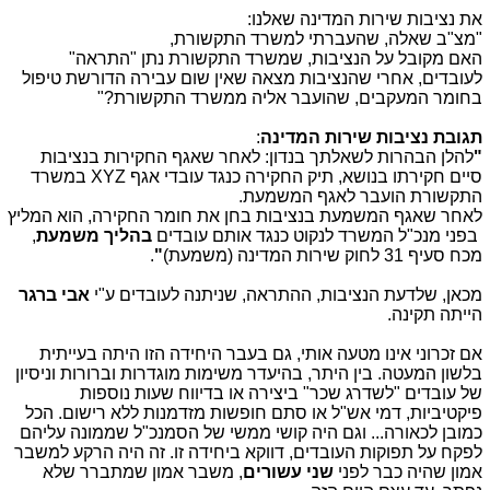
את נציבות שירות המדינה שאלנו:
"מצ"ב שאלה, שהעברתי למשרד התקשורת,
האם מקובל על הנציבות, שמשרד התקשורת נתן "התראה"
לעובדים, אחרי שהנציבות מצאה שאין שום עבירה הדורשת טיפול
בחומר המעקבים, שהועבר אליה ממשרד התקשורת?"
תגובת נציבות שירות המדינה
:
"
להלן הבהרות לשאלתך בנדון: לאחר שאגף החקירות בנציבות
סיים חקירתו בנושא, תיק החקירה כנגד עובדי אגף XYZ במשרד
התקשורת הועבר לאגף המשמעת.
לאחר שאגף המשמעת בנציבות בחן את חומר החקירה, הוא המליץ
בפני מנכ"ל המשרד לנקוט כנגד אותם עובדים
בהליך משמעת
,
מכח סעיף 31 לחוק שירות המדינה (משמעת)
"
.
מכאן, שלדעת הנציבות, ההתראה, שניתנה לעובדים ע"י
אבי ברגר
הייתה תקינה.
אם זכרוני אינו מטעה אותי, גם בעבר היחידה הזו היתה בעייתית
בלשון המעטה. בין היתר, בהיעדר משימות מוגדרות וברורות וניסיון
של עובדים "לשדרג שכר" ביצירה או בדיווח שעות נוספות
פיקטיביות, דמי אש"ל או סתם חופשות מזדמנות ללא רישום. הכל
כמובן לכאורה... וגם היה קושי ממשי של הסמנכ"ל שממונה עליהם
לפקח על תפוקות העובדים, דווקא ביחידה זו. זה היה הרקע למשבר
אמון שהיה כבר לפני
שני עשורים
, משבר אמון שמתברר שלא