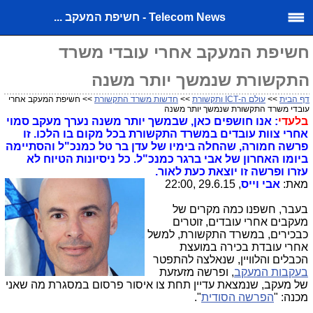
Telecom News - חשיפת המעקב ...
חשיפת המעקב אחרי עובדי משרד
התקשורת שנמשך יותר משנה
דף הבית
>>
עולם ה-ICT ותקשורת
>>
חדשות משרד התקשורת
>> חשיפת המעקב אחרי
עובדי משרד התקשורת שנמשך יותר משנה
בלעדי
: אנו חושפים כאן, שבמשך יותר משנה נערך מעקב סמוי
אחרי צוות עובדים במשרד התקשורת בכל מקום בו הלכו. זו
פרשה חמורה, שהחלה בימיו של עדן בר טל כמנכ"ל והסתיימה
ביומו האחרון של אבי ברגר כמנכ"ל. כל ניסיונות הטיוח לא
עזרו ופרשה זו יוצאת כעת לאור.
מאת:
אבי וייס
, 29.6.15 ,22:00
בעבר, חשפנו כמה מקרים של
מעקבים אחרי עובדים, זוטרים
כבכירים, במשרד התקשורת, למשל
אחרי עובדת בכירה במועצת
הכבלים והלוויין, שנאלצה להתפטר
בעקבות המעקב
, ופרשה מזעזעת
של מעקב, שנמצאת עדיין תחת צו איסור פרסום במסגרת מה שאני
מכנה: "
הפרשה הסודית
".