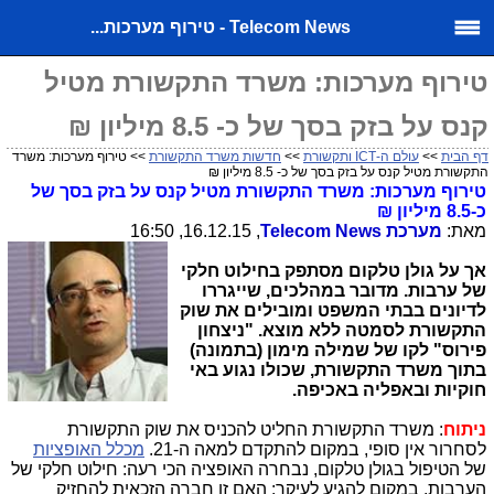
Telecom News - טירוף מערכות...
טירוף מערכות: משרד התקשורת מטיל
קנס על בזק בסך של כ- 8.5 מיליון ₪
דף הבית
>>
עולם ה-ICT ותקשורת
>>
חדשות משרד התקשורת
>> טירוף מערכות: משרד
התקשורת מטיל קנס על בזק בסך של כ- 8.5 מיליון ₪
טירוף מערכות: משרד התקשורת מטיל קנס על בזק בסך של
כ-8.5 מיליון ₪
מאת:
מערכת
Telecom News
, 16.12.15, 16:50
אך על גולן טלקום מסתפק בחילוט חלקי
של ערבות. מדובר במהלכים, שייגררו
לדיונים בבתי המשפט ומובילים את שוק
התקשורת לסמטה ללא מוצא. "ניצחון
פירוס" לקו של שמילה מימון (בתמונה)
בתוך משרד התקשורת, שכולו נגוע באי
חוקיות ובאפליה באכיפה.
ניתוח
: משרד התקשורת החליט להכניס את שוק התקשורת
לסחרור אין סופי, במקום להתקדם למאה ה-21.
מכלל האופציות
של הטיפול בגולן טלקום, נבחרה האופציה הכי רעה: חילוט חלקי של
הערבות, במקום להגיע לעיקר: האם זו חברה הזכאית להחזיק