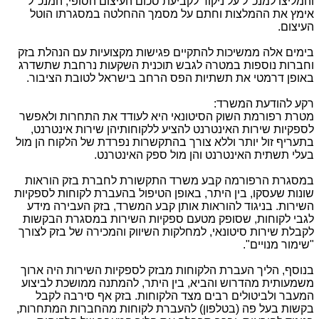
והמליצו למנכ"ל על ניקוד לקביעת סכום העיצום הסופי, המנכ"ל
אימץ את ההמלצות וחתם על מסמך ההחלטה במסגרתו הוטל
העיצום.
בימים אלה ממשיכות להתקיים פגישות מקצועיות עם הנהלת בזק
וחברות נוספות במטרה לגבש תוכנית השקעות נרחבת שתשדרג
באופן דרמטי את תשתיות הפס הרחב בישראל לטובת הציבור.
רקע להודעת המשרד:
מטרת רפורמת השוק הסיטונאי היא לעודד את התחרות ולאפשר
לספקיות שירות האינטרנט להציע ללקוחותיהן שירות אינטרנט,
בתעריף זול יותר וללא צורך בהתקשרות נפרדת של הלקוח הן מול
בעלי תשתית האינטרנט והן מול ספק האינטרנט.
במסגרת הרפורמה קבע משרד התקשורת לחברת בזק הוראות
שונות שעסקו, בין היתר, באופן הטיפול בהעברת לקוחות לספקיות
השירות. בניגוד להוראות אותן קבע המשרד, בזק העבירה מידע
לגבי לקוחות, שסופק מטעם ספקיות השירות במסגרת הבקשות
לקבלת שירות סיטונאי, למחלקות השיווק והמכירה של בזק לצורך
"שימור מנויים".
בנוסף, הליך העברת הלקוחות מבזק לספקיות השירות היה ארוך
משמעותית מהדרוש והביא, בין היתר, להמתנה ממושכת לביצוע
המעבר ולביטולים רבים מצד הלקוחות. בזק אף סירבה לקבל
בקשות בעל פה (בטלפון) להעברת לקוחות מהחברות המתחרות,