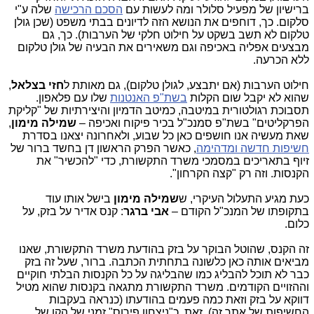
ברישיון של מפעיל סלולר ומה לעשות עם
הסכם הרכישה
שלה ע"י
סלקום. כך, דוחפים את הנושא הזה לדיונים בבתי משפט (שכן גולן
טלקום לא תשב בשקט על חילוט חלקי של הערבות). כך, גם
מבצעים אפליה באכיפה וגם משאירים את הבעיה של גולן טלקום
ללא הכרעה.
חילוט הערבות (אם יתבצע, לגולן טלקום), גם מאותת ל
חזי בצלאל
,
שהוא לא יקבל שום הקלות
בשת"פ האנטנות
שלו עם פלאפון.
תסבוכת רגולטורית במיטבה, כמיטב הדמיון והיצירתיות של "קליקת
הפרקליטים" בשת"פ סמנכ"ל בכיר פיקוח ואכיפה –
שמילה מימון
,
שאת מעשיה אנו חושפים כאן כל שבוע, ולאחרונה יצאנו בסדרת
חשיפות חדשה ומדהימה
, כאשר הפרק הראשון דן בחשד ברור של
זיוף בתאריכים במסמכי משרד התקשורת, כדי "להכשיר" את
הקנסות. וזה רק "קצה הקרחון".
כעת מגיע התעלול העיקרי, ש
שמילה
מימון
בישל אותו עוד
בתקופתו של המנכ"ל הקודם –
אבי ברגר
: קנס אדיר על בזק, על
כלום.
זה הקנס, שהוטל הבוקר על בזק בהודעת משרד התקשורת, שאנו
מביאים אותה כאן כלשונה בתחתית הכתבה. ברור, שעל זה בזק
כבר לא תוכל להבליג כמו שהבליגה על כל הקנסות הבלתי חוקיים
וההזויים הקודמים. משרד התקשורת מתגאה בקנסות שהוא מטיל
דווקא על בזק וזאת כמה פעמים בהודעתו (כנראה בעקבות
החשיפות של אתר זה). זאת, כ"ניצחון פירוס" זמני של הקו של