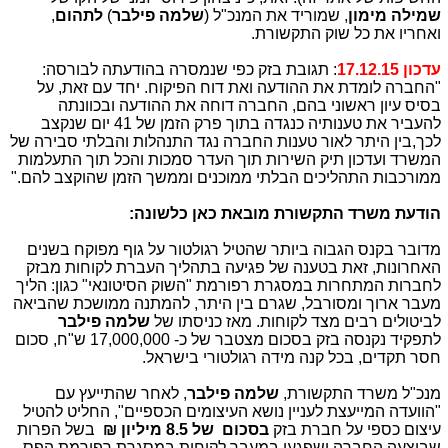
שמילה מימון
, שמוריד את המנכ"ל (
שלמה פילבר
)
לתהום
,
ואחריו את כל שוק התקשורת.
עדכון 17.12.15
: תגובת בזק כפי שנמסרה בהודעתה לבורסה:
"החברה ‏לומדת‏ את‏ ההודעה ‏ואת‏ דוח‏ הפיקוח.‏ יחד‏ עם ‏זאת, ‏על‏
בסיס‏ עיון‏ ראשוני‏ בהם,‏ החברה‏ דוחה‏ את‏ ההודעה ‏ובכוונתה
‏להעביר ‏את ‏טענותיה ‏כנגדה ‏בתוך ‏פרק ‏הזמן ‏של ‏41 יום ‏שנקצב‏
לכך,‏בין ‏היתר ‏לאור‏ טענות‏ החברה ‏נגד‏ התנהלות ו‏הבלתי ‏סבירה‏ של
‏המשרד ‏ועדכון‏ תיק ‏השירות‏ תוך ‏העדר‏ סמכות ‏והכל ‏תוך התעלמות‏
ממורכבות ‏התהליכים‏ הבלתי‏ ממוכנים ‏וממשך ‏הזמן ‏שהוקצב ‏להם.‏"
הודעת משרד התקשורת מובאת כאן כלשונה:
מדובר בקנס הגבוה ביותר שהטיל רגולטור על גוף מפוקח בשנים
האחרונות, זאת בטענה של פגיעה בתהליך העברת לקוחות מבזק
לחברות המתחרות במסגרת רפורמת "השוק הסיטונאי" כגון: הליך
מעבר ארוך ומסורבל, שגרם בין היתר, להמתנה ממושכת שהביאה
לביטולים רבים מצד לקוחות. מאז כניסתו של
שלמה פילבר
לתפקיד נקנסה בזק בסכום מצטבר של כ- 17,000,000 ש"ח, סכום
חסר תקדים, בכל קנה מידה רגולטורי בישראל.
מנכ"ל משרד התקשורת,
שלמה פילבר
, לאחר שהתייעץ עם
"הוועדה המייעצת לעניין נושא העיצומים הכספיים", החליט להטיל
עיצום כספי על חברת בזק
בסכום של 8.5 מיליון ₪
בשל הפרות
שביצעה החברה ושפגעו במעבר לקוחות במסגרת רפורמת הפס