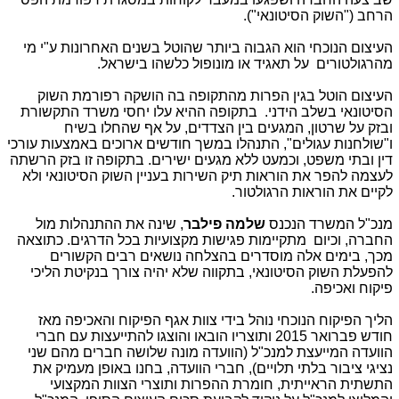
הרחב ("השוק הסיטונאי").
העיצום הנוכחי הוא הגבוה ביותר שהוטל בשנים האחרונות ע"י מי
מהרגולטורים על תאגיד או מונופול כלשהו בישראל.
העיצום הוטל בגין הפרות מהתקופה בה הושקה רפורמת השוק
הסיטונאי בשלב הידני. בתקופה ההיא עלו יחסי משרד התקשורת
ובזק על שרטון, המגעים בין הצדדים, על אף שהחלו בשיח
ו"שולחנות עגולים", התנהלו במשך חודשים ארוכים באמצעות עורכי
דין ובתי משפט, וכמעט ללא מגעים ישירים. בתקופה זו בזק הרשתה
לעצמה להפר את הוראות תיק השירות בעניין השוק הסיטונאי ולא
לקיים את הוראות הרגולטור.
מנכ"ל המשרד הנכנס
שלמה פילבר
, שינה את ההתנהלות מול
החברה, וכיום מתקיימות פגישות מקצועיות בכל הדרגים. כתוצאה
מכך, בימים אלה מוסדרים בהצלחה נושאים רבים הקשורים
להפעלת השוק הסיטונאי, בתקווה שלא יהיה צורך בנקיטת הליכי
פיקוח ואכיפה.
הליך הפיקוח הנוכחי נוהל בידי צוות אגף הפיקוח והאכיפה מאז
חודש פברואר 2015 ותוצריו הובאו והוצגו להתייעצות עם חברי
הוועדה המייעצת למנכ"ל (הוועדה מונה שלושה חברים מהם שני
נציגי ציבור בלתי תלויים), חברי הוועדה, בחנו באופן מעמיק את
התשתית הראייתית, חומרת ההפרות ותוצרי הצוות המקצועי