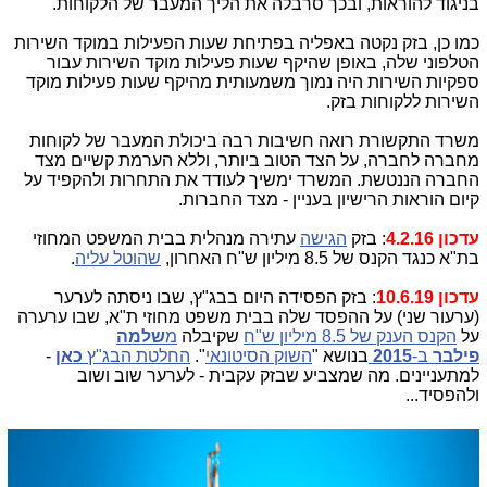
בניגוד להוראות, ובכך סרבלה את הליך המעבר של הלקוחות.
כמו כן, בזק נקטה באפליה בפתיחת שעות הפעילות במוקד השירות
הטלפוני שלה, באופן שהיקף שעות פעילות מוקד השירות עבור
ספקיות השירות היה נמוך משמעותית מהיקף שעות פעילות מוקד
השירות ללקוחות בזק.
משרד התקשורת רואה חשיבות רבה ביכולת המעבר של לקוחות
מחברה לחברה, על הצד הטוב ביותר, וללא הערמת קשיים מצד
החברה הננטשת. המשרד ימשיך לעודד את התחרות ולהקפיד על
קיום הוראות הרישיון בעניין - מצד החברות.
עדכון 4.2.16
: בזק
הגישה
עתירה מנהלית בבית המשפט המחוזי
בת"א כנגד הקנס של 8.5 מיליון ש"ח האחרון,
שהוטל עליה
.
עדכון 10.6.19
: בזק הפסידה היום בבג"ץ, שבו ניסתה לערער
(ערעור שני) על ההפסד שלה בבית משפט מחוזי ת"א, שבו ערערה
על
הקנס הענק של 8.5 מיליון ש"ח
שקיבלה
מ
שלמה
פילבר
ב-
2015
בנושא "
השוק הסיטונאי
".
החלטת הבג"ץ
כאן
-
למתעניינים. מה שמצביע שבזק עקבית - לערער שוב ושוב
ולהפסיד...