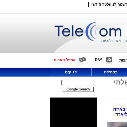
|
שמה לניוזלטר חודשי
RSS
המייל האדום
בות
בקהילה
לגיקים
ן ממשלתי
 באיזה
ממשלת בריטניה בהשקעה של מעל ל-1 מיליארד ליש"ט (כ- 5.7 מיליארד