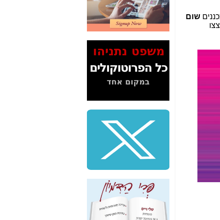
2" על תעלולי השר
כננים
שום
משה כחלון -
כאן
צצו
המשך חשיפת הבלוף
ששמו "מהפיכת
הסלולר" ואיך מסרסים
את הנתונים לציבור -
כאן
סיכום ביקור בסיליקון
ואלי - למה 3 הגדולות
משקיעות ומפתחות
באותם תחומים -
כאן
שלמה פילבר (עד
לאחרונה מנכ"ל משרד
התקשורת) - עד
מדינה? הצחקתם
אותי! -
כאן
"יש אפליה בחקירה"?
חשיפה: למה השר
משה כחלון לא נחקר
עד היום? -
כאן