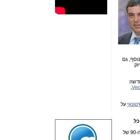
שוחח עם ראשי בזק, איך בזק תרכוש את מה שנשאר מ-Unlimited....בנוסף, גם
 בדיוק
חדשה
,
Vec
טונאי
על
כל
שבוע טוב לכל
. משרד התקשורת נתקע בעבר, עם רגולציית "שוק סיטונאי" של שנות ה-80 וה-90 של
הגולשים באשר