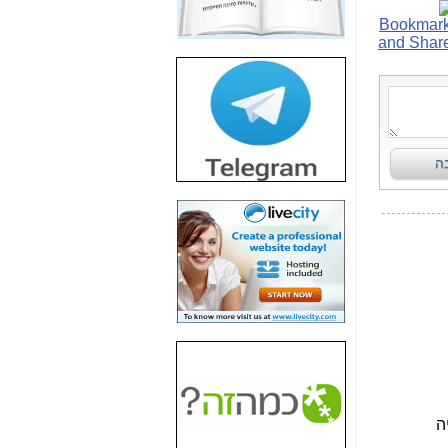
חשיפת חשד לשחיתות
הדומה לזו של "תיק
4000" אך בתחום
הסלולר -
כאן
חשיפת מה שלא
רוצים שתדעו בעניין
פריסת אנלימיטד
(בניחוח בלתי נסבל) -
כאן
חשיפה: איוב קרא
אישר לקבוצת סלקום
בדיוק מה שביבי אישר
ל-Yes ולבזק -
כאן
האם השר איוב קרא
היה צריך בכלל לחתום
על האישור, שנתן
לקבוצת סלקום? -
כאן
האם ביבי וקרא קבלו
בכלל תמורה עבור
ההטבות הרגולטוריות