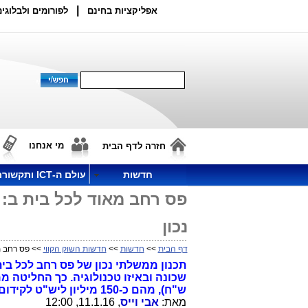
|
אפליקציות בחינם
לפורומים ולבלוגים
מי אנחנו
חזרה לדף הבית
חדשות
עולם ה-ICT ותקשורת
נכון
דף הבית
>>
חדשות
>>
חדשות השוק הקווי
>> פס רחב מאוד לכל בית ב: 
תכנון ממשלתי נכון של פס רחב לכל בית
ש"ח), מהם כ-150 מיליון ליש"ט לקידום הפס הרחב הסלולרי.
מאת:
אבי וייס
, 11.1.16, 12:00