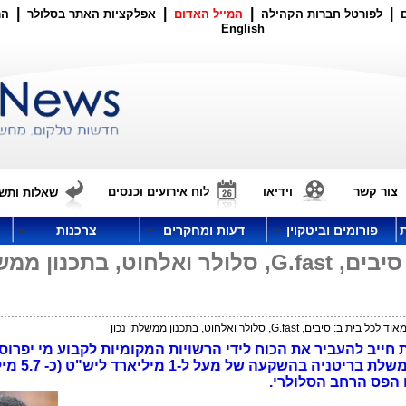
|
|
|
|
לפורטל חברות הקהילה
המייל האדום
אפלקציות האתר בסלולר
הר
English
צור קשר
וידיאו
לוח אירועים וכנסים
שאלות ותשו
פורומים וביטקוין
דעות ומחקרים
צרכנות
פס רחב מאוד לכל בית ב: סיבים, G.fast, סלולר ואלחוט, בתכנו
סיבים, G.fast, סלולר ואלחוט, בתכנון ממשלתי נכון
 חייב להעביר את הכוח לידי הרשויות המקומיות לקבוע מי יפרוס
שכונה ובאיזו טכנולוגיה. כך החליטה 