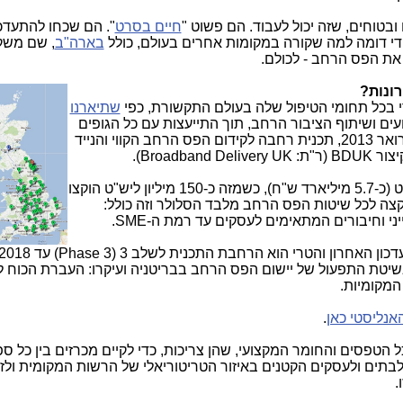
ובטוחים, שזה יכול לעבוד. הם פשוט "
חיים בסרט
". הם שכחו להתעדכ
די דומה למה שקורה במקומות אחרים בעולם, כולל
בארה"ב
, שם משק
 את הפס הרחב - לכולם.
ונות?
 בכל תחומי הטיפול שלה בעולם התקשורת, כפי
שתיארנו
ים ושיתוף הציבור הרחב, תוך התייעצות עם כל הגופים
) בפברואר 2013, תכנית רחבה לקידום הפס הרחב הקווי והנייד
לתכנית הוקצה תקציב של 1 מיליארד ליש"ט (כ-5.7 מיליארד ש"ח), כשמזה כ-150 מיליון ליש"ט הוקצו
צה לכל שיטות הפס הרחב מלבד הסלולר וזה כולל:
רון והטרי הוא הרחבת התכנית לשלב 3 (Phase 3) עד 2018.
בשיטת התפעול של יישום הפס הרחב בבריטניה ועיקרו: העברת הכוח ל
 המקומיות.
נליסטי כאן
.
ל הטפסים והחומר המקצועי, שהן צריכות, כדי לקיים מכרזים בין כל ס
בתים ולעסקים הקטנים באיזור הטריטוריאלי של הרשות המקומית ולזכ
.