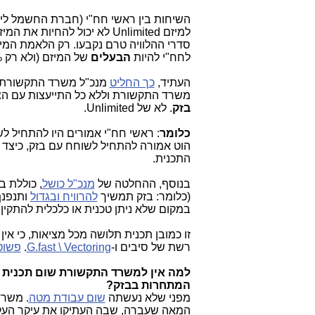
השיחות בין ראשי חח"י (חברת החשמל ליש
למיזם Unlimited לא יכול להחיות את המיזם הזה, "שנפח אמש את נשמתו" עם
סדרי ההלוויה טרם נקבעו. רק הלאמת המיזם
לחח"י להיות
הבעלים
של המיזם (ולא רק 40%), יוכלו (אולי) להציל את "הגוויה המהלכת" הזו.
העתיד,
כך החליט
מנכ"ל משרד התקשורת
משרד התקשורת וללא כל התייעצות עם הצי
בזק
. לא של Unlimited.
כלומר
התכנית.
בנוסף, ההחלטה של
מנכ"ל כושל
, כוללת ב
(כלומר: בזק תמשיך
להרוויח ובגדול
ותנפנף
במקום שלא ניתן טכנית או כלכלית להתקין
זו כמובן תכנית תלושה מכל מציאות, כי א
רשת של סיבים ו-
G.fast \ Vectoring
.
פשוט 
למה אין למשרד התקשורת שום תכנית 
המתחרות בבזק?
מפני שלא נעשתה
שום עבודת מטה
המאה שעברה, שבה העתיקו את עיקר העקרו