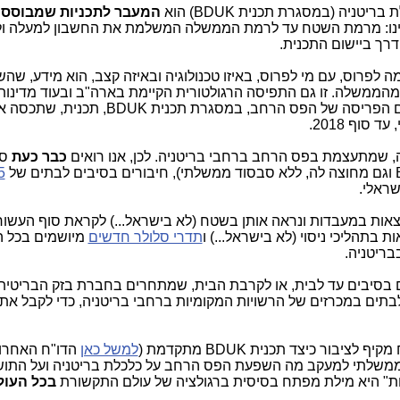
טניה (במסגרת תכנית BDUK) הוא
המעבר לתכניות שמבוססו
יינו: מרמת השטח עד לרמת הממשלה המשלמת את החשבון למעלה ול
רך ביישום התכנית.
לפרוס, עם מי לפרוס, באיזו טכנולוגיה ובאיזה קצב, הוא מידע, שה
וב מהממשלה. זו גם התפיסה הרגולטורית הקיימת בארה"ב ובעוד מדינו
לכן, נעשה המהפך הזה בשיטת ניהול ויישום הפריסה של הפס הרחב, במסגרת תכנית DUK
סוף 2018.
, שמתעצמת בפס הרחב ברחבי בריטניה. לכן, אנו רואים
כבר כעת
ספ
ישראלי.
אות במעבדות ונראה אותן בשטח (לא בישראל...) לקראת סוף העשור 
תדרי סלולר חדשים
מיושמים בכל ה
בבריטניה.
בסיבים עד לבית, או לקרבת הבית, שמתחרים בחברת בזק הבריטית 
בתים במכרזים של הרשויות המקומיות ברחבי בריטניה, כדי לקבל את
ור כיצד תכנית BDUK מתקדמת (
למשל כאן
הדו"ח האחרו
מון ממשלתי למעקב מה השפעת הפס הרחב על כלכלת בריטניה ועל התוש
ות" היא מילת מפתח בסיסית ברגולציה של עולם התקשורת
בכל העול