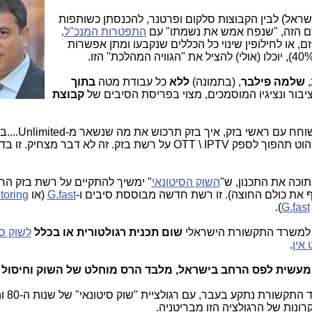
ראל) לבין הקבוצות סלקום ופרטנר, להכנסתן כשותפות
התפטרות המנכ"ל
.
, או לחילופין שינוי כל הכללים שנקבעו ומתן אפשרות
,
שלמה פילבר
, (בתמונה)
ללא
כל עבודת מטה
בתוך
בור ונציגיו המוסמכים, מצוי בפריסת הסיבים של
קבוצת
: ראשי חח"י אמורים היו להתחיל ל
הוט אמורה להתחיל לשוחח עם בזק, כיצד הוט תהפוך לספק OTT \ IPTV על רשת בזק. זה לא דבר מצחיק. זו
תוכה את התכנון, ש"
השוק הסיטונאי
" ימשיך להתקיים על רשת בזק ה
 את כולם החוצה). זו רשת חדשה מבוססת סיבים ו-
G.fast
(או
toring
).
G.fast
ין למשרד התקשורת הישראלי
שום תכנית רגולטורית או בכלל
לשוק סי
אין
.
מעשית לפס הרחב בישראל, מלבד הרס מוחלט של השוק וחיסול 
נות של הרגולציה הזו מבריטניה.