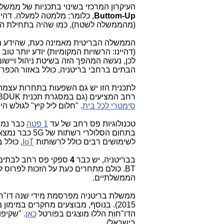
העיקרון המרכזי בשינוי בתכניות של ממשלת ברי
Buttom-Up
, כלומר: מלמטה למעלה. דה
(מהממשלה לשטח), כמו שהיה בתחילת הד
הממשלה הבריטית מאמינה כעת, שהידע מה 
(דהיינו: הרשויות המקומיות) יודע יותר ט
הבתים ברחבי בריטניה, כולל באזור הכפרי, עד 
לתכנית הזו יש גם השפעות בתחרות עצמה
רחב המציעים (גם במסגרת תכנית BDUK וגם מחוצה לה, ללא סבסוד ממשלתי), חיבורים בסיבים לבתים של
סימטרי לכל בית
. "חלום ליל קיץ" לגולש ה
טכנולוגיות פס רחב של עד
1 פטה
כבר נמצ
בתחום הסלולרי רשתות של 5G כבר נמצאות בתהליכי ניסוי (לא בישראל...) ו
לשימושים רבים כולל לרשותות
IoT
, כולל 
ב
בריטניה, יש כבר
4
ספקי פס רחב לבתים 
BT.
כולם מתחרים כעת על הזכות לפרוס ל
הממשלתיים.
ממשלת בריטניה מפרסמת מידי שנה דו"ח מקיף לציב
2015). בנוסף, מבוצעים מחקרים במי
הדו"חות הללו מוצגים בפורטל
כאן
. "שקיפ
בישראל).