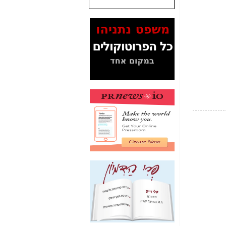
שנתנו לסלקום? -
כאן
המסמכים בנושא בזק-
Yes (תיק 4000)
מוכיחים "תפירת תיק"
לאיש הלא נכון! -
כאן
עובדות ומסמכים
המוסתרים מהציבור:
האם ביבי כשר
תקשורת עזר לקב'
בזק? -
כאן
מה מקור ה-Fake
News שהביא לתפירת
תיק לביבי והעלמת
החשודים הנכונים -
כאן
אחת הרגליים של "תיק
4000 התפור"
התמוטטה היום
בניצחון (כפול) של בזק
-
כאן
איך כתבות מפנקות