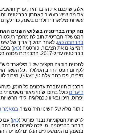
אלה, שתכננו את הדבר הזה, עדיין חושבים 
את מה שיש בעשור האחרון בבריטניה. זה 
עשרות מיליארדי דולרים בשנה, כדי לקדם
מה קרה בבריטניה בשלוש השנים האחר
הממשלה הבריטית הובילה מהפך רגולטורי
בהרחבה כאן
. לאחר תהליך ארוך של שימוע
המייצגים את הציבור, פורסמה (
כאן
בבריטניה עד ל-2017. התכנית זו מכונה בקיצור BDUK (ר"ת: Broadband Delivery UK).
לקידום הפס הרחב הסלולרי, כל השאר הוק
סיבים, פס רחב אלחוטי, G.fast, חיבור לווייני וחיבורים המתאימים לעסקים עד רמת ה-SME.
התכנית הזו עוברת עדכונים כל הזמן, כשהעדכון האח
היעדים
כולל בתוכו שינוי מאוד משמעותי 
יפרוס, היכן ובאיזו טכנולוגיה, לידי הרשויות
ניתוח מלא של השינוי הזה מצויה
במאמר הא
לרשויות המקומיות נבנה פורטל (
כאן
) עם כ
הרחב בבריטניה, מי יזכה לפרוס פס רחב ל
במענקים הממשלתיים הנלווים לפריסה הזו