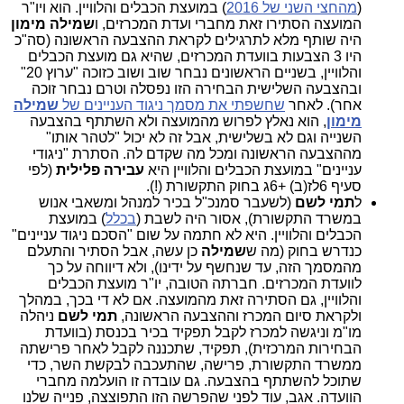
(
מהחצי השני של 2016
) במועצת הכבלים והלוויין. הוא ויו"ר
המועצה הסתירו זאת מחברי ועדת המכרזים, ו
שמילה מימון
היה שותף מלא לתרגילים לקראת ההצבעה הראשונה (סה"כ
היו 3 הצבעות בוועדת המכרזים, שהיא גם מועצת הכבלים
והלוויין, בשניים הראשונים נבחר שוב ושוב כזוכה "ערוץ 20"
ובהצבעה השלישית הבחירה הזו נפסלה וטרם נבחר זוכה
אחר). לאחר
שחשפתי את מסמך ניגוד העניינים של
שמילה
מימון
, הוא נאלץ לפרוש מהמועצה ולא השתתף בהצבעה
השנייה וגם לא בשלישית, אבל זה לא יכול "לטהר אותו"
מההצבעה הראשונה ומכל מה שקדם לה. הסתרת "ניגודי
עניינים" במועצת הכבלים והלוויין היא
עבירה פלילית
(לפי
סעיף 6לז(ב) +6ג בחוק התקשורת (!).
ל
תמי לשם
(לשעבר סמנכ"ל בכיר למנהל ומשאבי אנוש
במשרד התקשורת), אסור היה לשבת (
בכלל
) במועצת
הכבלים והלוויין. היא לא חתמה על שום "הסכם ניגוד עניינים"
כנדרש בחוק (מה ש
שמילה
כן עשה, אבל הסתיר והתעלם
מהמסמך הזה, עד שנחשף על ידינו), ולא דיווחה על כך
לוועדת המכרזים. חברתה הטובה, יו"ר מועצת הכבלים
והלוויין, גם הסתירה זאת מהמועצה. אם לא די בכך, במהלך
ולקראת סיום המכרז וההצבעה הראשונה,
תמי לשם
ניהלה
מו"מ וניגשה למכרז לקבל תפקיד בכיר בכנסת (בוועדת
הבחירות המרכזית), תפקיד, שתכננה לקבל לאחר פרישתה
ממשרד התקשורת, פרישה, שהתעכבה לבקשת השר, כדי
שתוכל להשתתף בהצבעה. גם עובדה זו הועלמה מחברי
הוועדה. אגב, עוד לפני שהפרשה הזו התפוצצה,
פנייה שלנו