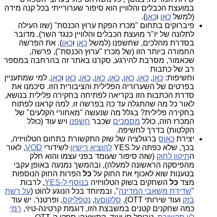
במועצת הכבלים והלוויין הוא סיפור שערורייתי בכל קנה מידה
(למשל
כאן
ו
כאן
).
פיברוקים בתחום "מכרז הפקת ערוץ הכנסת" (שזו העילה
לתלונה של יו"ר מועצת הכבלים והלוויין כנגד השר). מדובר
בסדרת מהלכים, שחשפנו (למשל
כאן
ו
כאן
). את הפרשה
החמורה ביותר הזו (של מכרז "ערוץ הכנסת"), פרשה,
שכאמור, מסרבת להירגע, סקרנו באתר זה בהרחבה במספר
רב של כתבות
וחשיפות:
כאן
,
כאן
,
כאן
,
כאן
,
כאן
,
כאן
,
כאן
ו
כאן
, למי שמתעניין
בפרטים של השערוריה הפלילית והציבורית הזו. סיכמנו את
סדרת הכתבות הזו בקריאה לפתיחה בחקירה פלילית בנושא,
לאור כל מה שהתגלה עד כה בפרשה זו. למה קראנו לפתוח
בחקירה פלילית? בגלל מה שנעשה "מאחורי הקלעים" של
המכרז הזה, כולל
מסמכים
שכבר
חשפנו
ויש עוד (כולל
הקלטות) בדרך לחשיפה.
יצירת
כאוס
ברגולציה של שוק התקשורת בתחום הטלוויזיה,
בכך, שלא כפתה על YES
להוציא רישיון
לשידורי
VOD
, לאור
ה
תיקון לחוק
(שזה סיפור שעומד בפני עצמו והוא חלק
מהפיסקה הראשונה למעלה), ובהמשך נמנעה באופן עקבי
בטענות שוא לאכוף את החוק על
כל
הפרות החוק הנוספות
מצד
כל
השחקים בשוק הטלוויזיה
בנוסף ל-YES
, לרבות
"
שדידת משאבי המדינה
", ובמיוחד בכל הנוגע להוט (
על רשת
בזק
ועוד שירותי OTT),
סלקוםtv
,
נטפליקס
, ופרטנר. יש עוד
כמה שחקנים קטנים במשבצת הזו, דוגמת קרטינה-טיוי,
רמי