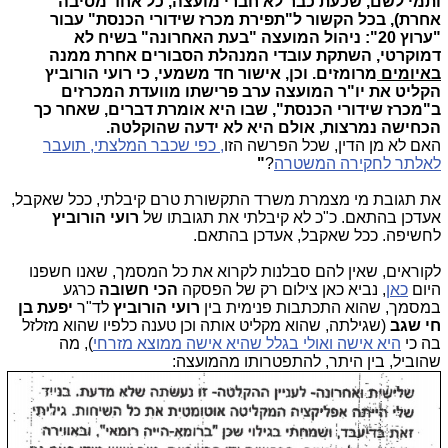
ותמי לשם, שכעת כבר לא חברי מועצה, כל אחד מסיבה
אחרת), בכל הקשור ל"תפירת מכרז שידורי הכנסת" עבור
"ערוץ 20": ניהול המועצה "בעת האחרונה" בשיח לא
דמוקרטי, השתקת עובדי המנהלת הסבורים אחרת ממנה
באיומים
מרומזים. וכן, אישור חד משמעי, כי רועי הורוביץ
הקליט את יו"ר המועצה ערב פרישתו מוועדת המכרזים
ב"מכרז שידורי הכנסת", שבו היא אומרת דברים, שאחר כך
הכחישה נמרצות, אולם היא לא ידעה שהוקלטה
.
האם לא מן הדין, שכל הפרשה הזו
, כפי שכבר המלצתי, תועבר
לאלתר לחקירה המשטרה
?
"
את תגובת מי מצמרת משרד התקשורת טרם קיבלתי, ככל שאקבל,
אעדכן בהתאם. כ"כ לא קיבלתי את תגובתו של
רועי הורוביץ
לחשיפה. ככל שאקבל, אעדכן בהתאם.
לקוראים, שאין להם סבלנות לקרוא את כל המסמך, שאנו חשפנו
היום
כאן
, נביא כאן צילום רק של הפסקה
הכי חשובה
כרגע
במסמך, שהוא התכתבות פנימית בין
רועי הורוביץ
לד"ר
יפעת בן
חי שגב
(שגילתה, שהוא מקליט אותה וכן טענה כלפיו שהוא מזלזל
בה כי
היא אישה ואולי בגלל שהיא אישה ממוצא מזרחי
), מה
שהוביל, בין היתר, להתפטרותו מהמועצה: