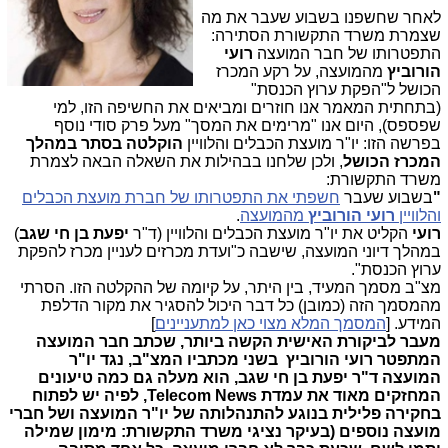
לאחר שחשפנו בשבוע שעבר את מה
שצמרת משרד התקשורת הסתירה:
התפטרותו של חבר המועצה
רועי
הורוביץ
מהמועצה, על רקע המכרז
הכושל ל"הפקת ערוץ הכנסת"
(בתחתית המאמר אנו חוזרים ומביאים את החשיפה הזו, למי
שפספס), היום אנו "מרימים את המסך" מעל פרק סודי נוסף
בפרשה הזו: יו"ר מועצת הכבלים והלוויין
הוקלטה בסתר במהלך
המכרז הכושל
, ולכן שלחנו בבהילות את השאלה הבאה לצמרת
משרד התקשורת:
"
בשבוע שעבר
חשפתי את התפטרותו של חברת מועצת הכבלים
והלוויין
רועי הורוביץ
מהמועצה
.
רועי
הקליט את יו"ר מועצת הכבלים והלוויין (ד"ר
יפעת בן חי שגב
)
במהלך דיוני המועצה, שישבה כ"ועדת מכרזים לעניין מכרז להפקת
ערוץ הכנסת".
מצ"ב מסמך המעיד, בין היתר, על קיומה של ההקלטה הזו. הסרתי
מהמסמך הזה (כמובן) כל דבר היכול להסגיר את מקור הדלפת
המידע. [
המסמך המלא מצוי כאן למתעניינים
]
מעבר לביקורת האישית הקשה ביותר, שכתב חבר המועצה
המתפטר רועי הורוביץ בשני מכתביו המצ"ב, נגד יו"ר
המועצה ד"ר יפעת בן חי שגב, הוא מעלה גם כמה טיעונים
המחזקים מאוד את עמדת
Telecom News
, לפיה יש לפתוח
בחקירה פלילית בנוגע להתנהלותה של יו"ר המועצה ושל חברי
מועצה נוספים (בעיקר נציגי משרד התקשורת: מימון שמילה