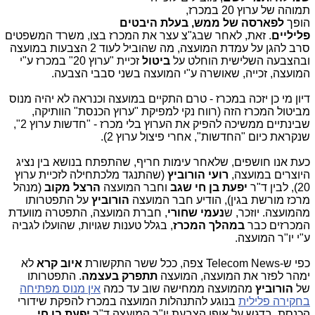
תמוהה של ערוץ 20 במכרז,
הופך
לפארסה של ממש, בעלת היבטים
פליליים
. זאת, לאחר שבג"צ עצר את המכרז בצו, משרד המשפטים
סרב להגן על עמדת המועצה, מה שהוביל לעוד 2 הצבעות במועצה
ובהצבעה השלישית הוחלט על
ביטול
זכיית "ערוץ 20" במכרז ע"י
המועצה, זכייה, שאושרה ע"י המועצה בשני סבבי הצבעה.
דיון מי כן יזכה במכרז - טרם התקיים במועצה וכנראה לא יהיה מנוס
מביטול המכרז הזה (רווח נקי למפיקת "ערוץ הכנסת" הוותיקה,
שבינתיים ממשיכה להפיק את הערוץ בלי מכרז - "חדשות ערוץ 2",
שנקראת כיום "החדשות", אחרי פיצול ערוץ 2).
כעת אנו חושפים, שלאחר עימות חריף, שהתפתח בנושא בין נציג
היוצרים במועצה,
רועי הורוביץ
(שהתנגד מלכתחילה לזכיית ערוץ
20), לבין ד"ר
יפעת בן חי שגב
וחבר המועצה
הרצל מקוב
(מנהל
מרכז מורשת בגין), הודיע חבר המועצה
הורוביץ
על התפטרותו
מהמועצה. יוזכר, ש
נעמי שחורי
, חברת המועצה, התפטרה מוועדת
המכרזים כבר
במהלך המכרז
, בגלל טענות שגויות, שהועלו לגביה
ע"י יו"ר המועצה.
כפי ש-Telecom News צפה, ככל ששר התקשורת
איוב קרא
לא
ימהר לפזר את המועצה, המועצה
תתפרק בעצמה
. התפטרותו
של
הורוביץ
מהמועצה ממחישה שוב עד כמה
אין מנוס מפתיחה
בחקירה פלילית
בנוגע להתנהלות המועצה במכרז להפקת שידורי
הכנסת, בדגש על אופן הצבעת יו"ר המועצה ד"ר
יפעת בן חי