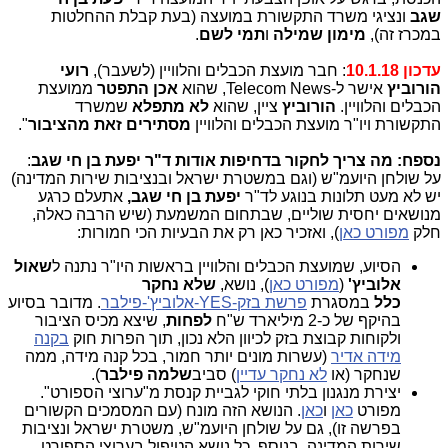
שגב
ונציגי משרד התקשורת במועצה (בעת קבלת ההחלטות
במכרז זה),
מימון שמילה
ו
תמי לשם
.
עדכון 10.1.18
: חבר מועצת הכבלים והלוויין (לשעבר),
רועי
הורוביץ
אישר ל-Telecom News, שהוא
אכן התפטר
ממועצת
הכבלים והלוויין.
הורוביץ
ציין, שהוא
לא מתפלא
שמשרד
התקשורת ויו"ר מועצת הכבלים והלוויין
מסתירים זאת מהציבור
".
נספח: מה צריך לחקור בדחיפות אודות ד"ר יפעת בן חי שגב
:
על שולחן היועמ"ש (וגם במשטרת ישראל ובנציבות שירות המדינה)
יש לא מעט תלונות בנוגע לד"ר
יפעת בן חי שגב,
אתעלם כרגע
מנושאים יחסית שוליים, שבתחום המשמעת (שיש הרבה כאלה,
חלק
מפורט כאן
), ואזכיר כאן רק את הבעיות הכי חמורות:
הסיוע, שמועצת הכבלים והלוויין בראשות היו"ר נתנה ל
שאול
אלוביץ'
(
מפורט כאן
), נושא,
שלא נחקר
כלל
במסגרת
פרשת בזק-YES-אלוביץ'-פילבר
. מדובר בסיוע
בהיקף של כ-2 מיליארד ש"ח
לפחות
, שיצא מכיס הציבור
ולקוחות קבוצת בזק לכיוון הלא נכון, תוך הפרות חוק
בקנה
מידה אדיר
(עשרות מונים יותר חמור, בכל קנה מידה, ממה
שנחקר (או
לא נחקר עדיין
) סביב
שלמה פילבר
).
יצירת מנגנון בלתי חוקי לגביית קנסת מ"ערוצי הספורט".
מפורט
כאן
ו
כאן
. הנושא הזה מונח (עם המסמכים הקשורים
בפרשה זו), גם על שולחן היועמ"ש, משטרת ישראל ונציבות
שירות המדינה. בנוסף, כל נושא הטיפול בערוצי הספורט