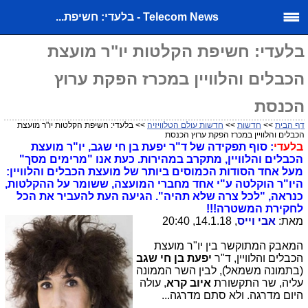
Telecom News - בלעדי: חשיפת...
בלעדי: חשיפת הקלטות יו"ר מועצת
הכבלים והלוויין במכרז הפקת ערוץ
הכנסת
דף הבית
>>
חדשות
>>
חדשות עולם הטלוויזיה
>> בלעדי: חשיפת הקלטות יו"ר מועצת
הכבלים והלוויין במכרז הפקת ערוץ הכנסת
בלעדי
: סוף תפקידה של ד"ר יפעת בן חי שגב, יו"ר מועצת
הכבלים והלוויין, מתקרב במהירות. כעת אנו "מרימים מסך"
מעל אחד הסודות הכמוסים ביותר של מועצת הכבלים והלוויין:
היו"ר הוקלטה ע"י אחד מחברי המועצה, ששומר על ההקלטות,
כנראה, "לכל צרה שלא תהיה". הגיעה העת להעביר את הכל
לחקירת המשטרה!!!
מאת:
אבי וייס
, 14.1.18, 20:40
המאבק המתוקשר בין יו"ר מועצת
הכבלים והלוויין, ד"ר
יפעת בן חי שגב
(בתמונה משמאל), לבין השר הממונה
עליה, שר התקשורת
איוב קרא
, עולה
היום מדרגה. ולא סתם מדרגה...