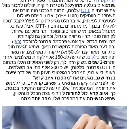
לוי תקשורת
, טריפל סי ועוד. התוצאה: ספקי ה-OTT,
שנמצאים בגללה
מחוץ
לכל מסגרת חוקית, יכולים למכור בזול
את שירותי ה-
OTT
שלהם, והרווח הצרכני הזה הורס את
השחקנים הוותיקים (הוט ו-YES). אם זו הייתה פעילות
לגיטימית לפי חוק, אז בהחלט מגיע להוט ול-YES לקבל "מכה
לא קלה בכנף" מהמתחרים בתחום ה-OTT. אבל, כשהכל
מתנהל בכאוס, מי שיותר טוב ומוכר יותר בזול עם שירות
לקוחות טוב יותר - מרוויח ובגדול, וכמובן גם לקוחותיו
מרוויחים בגדול. אך אמש פרסמה פרטנר לבורסה (
כאן
)
ןבהודעה מאוד מפורטת לתקשורת (
כאן
), שהיא הגיעה תוך
פרק זמן מאוד קצר לכ-50 אלף לקוחות משלמים. זה מאוד
יפה מול
סלקום
, שהגיעה לכ-150 אלף לקחות משלמים, אחרי
יותר
מ-3 שנים
בשוק הזה. כך, רק לשני הספקים הללו בתחום
ה-OTT (פרטנר וסלקום), יש כ-200 אלף בתי אב משלמים.
באופן די אירוני, המחדל הרגולטורי הענק הזה של ד"ר
יפעת
בן חי שגב,
מגשים את "
מהפכת איוב קרא
"
עוד
לפני
שהחקיקה המתאימה, ש
איוב קרא
יזם, כדי לממש
את היוזמה "המהפכנית" שלו, הגיעה לסיום החקיקה בכנסת.
כך,
איוב קרא
יכול
להודות
ליו"ר מועצת הכבלים והלויין,
שהיא
הגשימה
את המהפכה שלו,
מהר יותר ממנו
...