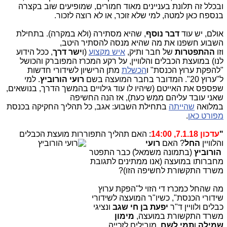
ובכלל זה תלונת בעניינים מאוד חמורים, שמופיעים שוב בקצרה
בנספח כאן למטה, למי שלא זוכר, או לא רוצה לזכור.
אולם, יש עוד
דבר נוסף
, שהיא מסתירה (ולא במקרה). בתחילת
השבוע חשפנו את מה שהיא מנסה להסתיר היטב,
וזו
ההתפטרות
של חבר ותיק,
איש מקצוע
(ו
ישר דרך
, ככל הידוע
לנו) במועצת הכבלים והלוויין, על רקע המכרז המפוברק והכושל
"להפקת ערוץ הכנסת" ו
הכשלת
מתן הרישיון לשידורי חדשות
ל"ערוץ 20". המדובר בחבר המועצה בשם
רועי הורוביץ
. למי
שפספס את האייטם (שיהיו לו עוד גילויים בהמשך הדרך, בנושאים,
שאני עובד עליהם ממש כעת), אז הנה החשיפה
במלואה
שהייתה
בתחילת השבוע: אגב, כל תהליך החקיקה בכנסת
מפורט כאן
.
"
עדכון 7.1.18, 14:00
: האם תהליך התפוררות מועצת הכבלים
והלוויין
החל
? האם
רועי
הורוביץ
(בתמונה משמאל) כבר התפטר
מחברותו במועצה (אנו ממתינים לתגובת
משרד התקשורת לחשיפה הזו)?
מה שהחל כמכרז די הזוי ל"הפקת ערוץ
שידורי הכנסת", כשיו"ר המועצה לשידורי
כבלים ולוויין ד"ר
יפעת בן חי שגב
ונציגי
משרד התקשורת במועצה,
מימון
שמילה
ו
תמי לשם
, מובילים לזכייה