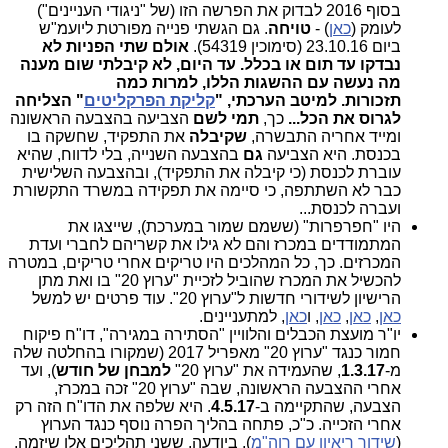
בסוף 2016 לבדוק את הפרשה הזו (של "ניגודי העניינים")
לעומק (
כאן
) -
טויחה
.
גם הגשתי פנייה מפורטת ליועמ"ש
ביום 23.10.16 (סימוכין 54319).
אולם שתי הפניות לא
נבדקו עד תום או בכלל. עד היום, לא קיבלתי שום מענה
מה נעשה עם ההשגות הללו, למרות כמה
תזכורות. למיטב הערכתי, "
קליקת הפרקליטים
" הצליחה
לגרוס את הכל...
כך,
תמי לשם
הצביעה בהצבעה הראשונה
ומייד אחריה התבשרה,
שקיבלה
את התפקיד, שחשקה בו
בכנסת. היא הצביעה
גם
בהצבעה השנייה, בלי לדווח, שהיא
עוברת לכנסת (כי קיבלה את התפקיד), ובהצבעה השלישית
כבר לא השתתפה, כי סיימה את תפקידה במשרד התקשורת
ועברה לכנסת...
היו "חפרפרות" (ששמם שמור במערכת), שייצגו את
המתמודדים במכרז והם לא גילו את קשריהם לחברי ועדת
המכרזים. כך, כל המהלכים היו טריקים אחרי טריקים, במטרה
להכשיל את המכרז שהוביל לזכיית "ערוץ 20" בו ואת מתן
הרישיון לשידורי חדשות ל"ערוץ 20". עוד פרטים יש למשל
כאן
,
כאן
,
כאן
, ו
כאן
, למתעניינים.
יו"ר מועצת הכבלים והלוויין "הסתירה במגירה", דו"ח פיקוח
חמור כנגד "ערוץ 20" מאפריל 2017 (שמקורו בהחלטה שלה
מ-
1.3.17
, שהעמידה את "ערוץ 20"
למבחן של חודש
), ועד
אחרי ההצבעה הראשונה, שבה "ערוץ 20" זכה במכרז,
הצבעה, שהתקיימה ב-
4.5.17
. היא שלפה את הדו"ח הזה רק
אחרי הזכייה. כ"כ, פתחה בהליך הפרה נוסף כנגד הערוץ
(
שידור ריאיון עם רוה"מ
), ביודעה, ששני תהליכים אלו שיזמה,