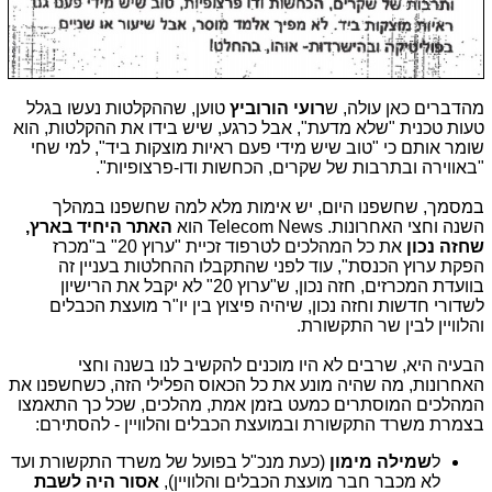
מהדברים כאן עולה, ש
רועי הורוביץ
טוען, שההקלטות נעשו בגלל
טעות טכנית "שלא מדעת", אבל כרגע, שיש בידו את ההקלטות, הוא
שומר אותם כי "טוב שיש מידי פעם ראיות מוצקות ביד", למי שחי
"באווירה ובתרבות של שקרים, הכחשות ודו-פרצופיות".
במסמך, שחשפנו היום, יש אימות מלא למה שחשפנו במהלך
השנה וחצי האחרונות. Telecom News הוא
האתר היחיד בארץ,
שחזה נכון
את כל המהלכים לטרפוד זכיית "ערוץ 20" ב"מכרז
הפקת ערוץ הכנסת", עוד לפני שהתקבלו ההחלטות בעניין זה
בוועדת המכרזים, חזה נכון, ש"ערוץ 20" לא יקבל את הרישיון
לשדורי חדשות וחזה נכון, שיהיה פיצוץ בין יו"ר מועצת הכבלים
והלוויין לבין שר התקשורת.
הבעיה היא, שרבים לא היו מוכנים להקשיב לנו בשנה וחצי
האחרונות, מה שהיה מונע את כל הכאוס הפלילי הזה, כשחשפנו את
המהלכים המוסתרים כמעט בזמן אמת, מהלכים, שכל כך התאמצו
בצמרת משרד התקשורת ובמועצת הכבלים והלוויין - להסתירם:
ל
שמילה מימון
(כעת מנכ"ל בפועל של משרד התקשורת ועד
לא מכבר חבר מועצת הכבלים והלוויין),
אסור היה לשבת