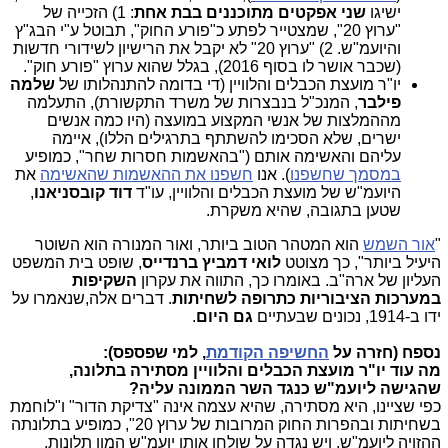
ישיגו
שני אפקטים מתוכננים בבת אחת
: 1) הזכייה של
"ערוץ 20", שמצטייר לפתע כ"פורע החוק", תבוטל ע"י הבג"ץ
והיועמ"ש. 2) "ערוץ 20" לא יקבל את הרישיון לשידורי חדשות
(שכבר אושר לו בסוף 2016), בגלל שהוא ערוץ "פורע חוק".
יו"ר מועצת הכבלים והלוויין (די בדומה להתנהלותו של
שלמה
פילבר
, המנכ"ל בנבצרות של משרד התקשורת), התעלמה
מההמלצות של אנשי המקצוע במועצה (היו כמה אנשים
ישרים, שלא הסכימו להשתתף בתרגילים הללו), איימה
עליהם והאשימה אותם ("בהאשמות חסרות שחר", כמופיע
במסמך שחשפנו
). אנו
חשפנו את ההאשמות שהאשימה
את
היועמ"ש של מועצת הכבלים והלוויין, עו"ד
דוד קובסניאנו
,
שטען בתגובה, שהיא משקרת.
"
אור השמש
הוא המטהר הטוב ביותר, ואור המנורה הוא השוטר
היעיל ביותר", כך מצוטט
לואי דמביץ ברנדייס
, שופט בית המשפט
העליון של ארה"ב. באומרו כך, התווה את עקרון
השקיפות
במערכות הציבוריות כתרופה לשחיתות
. דברים אלה,שנאמרו על
ידו ב-1914, נכונים שבעתיים
גם היום
.
נספח (חזרה על
החשיפה הקודמת
, למי שפספס):
מה עוד יו"ר מועצת הכבלים והלוויין מסתירה בתלונה,
שהגישה ליועמ"ש כנגד השר הממונה עליה?
כפי שציינו, היא מסתירה, שהיא עצמה אינה "צדיקת הדור" ו"לוחמת
בשחיתות ובהפרות החוק המרובות של ערוץ 20", כמופיע בתלונתה
ההזויה ליועמ"ש, ויש נגדה על שולחן אותו יועמ"ש המון תלונות,