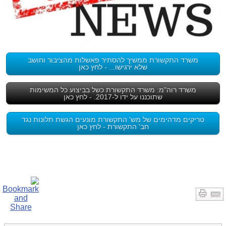
משרד התקשורת ממשיך להסתיר פאשלות מהציבור וחושב
שלא ירגישו... - לחץ כאן
משרד רוה"מ: משרד התקשורת כשל בביצוע כל המשימות
שתוכננו על ידו ל-2017. - לחץ כאן
טריקים מדהימים של מש' התקשורת מונעים הגשת תלונות נגד
חב' התקשורת - לחץ כאן