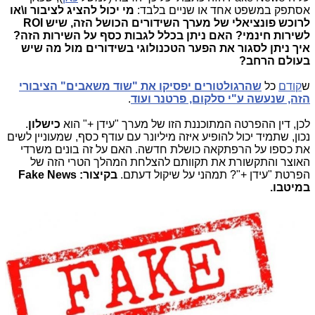
אסתפק במשפט אחד או שניים בלבד:
מי יכול להציג לציבור ו\או
לרוכש פונציאלי של מערך השידורים הכושל הזה, שיש ROI
לשירות חינמי? האם ניתן בכלל לגבות כסף על השירות הזה?
איך ניתן לסגור את הפער הטכנולוגי בשידורים מול מה שיש
בעולם הרחב?
ש
קודם
כל
שהרגולטורים יפסיקו את "שוד משאבים" הציבורי
הזה, שנעשה ע"י סלקום, פרטנר ועוד
.
לכן, דין ההפרטה המתוכננת הזו של מערך "עידן +" הוא
כישלון
.
נכון, שתמיד יכול להופיע איזה מיליונר עם עודף כסף, שמעוניין לשים
את כספו על הרפתקאה כושלת חדשה. האם על זה בונים משרדי
האוצר והתקשורת את תקוותם להצלחת המהלך הטרי הזה של
הפרטת "עידן +"? תמהני על שיקול דעתם.
בקיצור: Fake News
במיטבו.