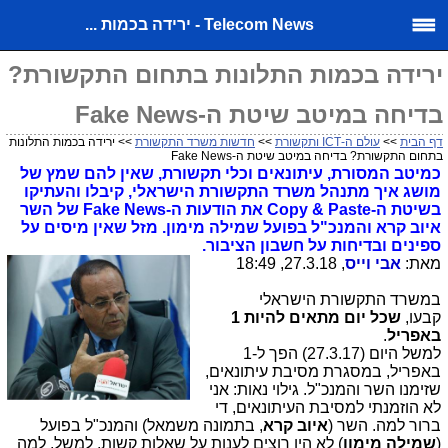
Telecom News - ירידה בכמות ...
ירידה בכמות התלונות בתחום התקשורת?
בדיחה במיטב שיטת ה-Fake News
דף הבית
>>
עולם ה-ICT ותקשורת
>>
חדשות משרד התקשורת
>> ירידה בכמות התלונות
בתחום התקשורת? בדיחה במיטב שיטת ה-Fake News
כמיטב המסורת, עיתונאים וכלי תקשורת, שאין להם שמץ של
מושג איך מתנהל משרד התקשורת הישראלי, קיבלו והעתיקו
בשיטת ה-Copy & Paste את הודעות ה-Fake News של השר
איוב קרא והמנכ"ל בפועל שמילה מימון. מזל שאין מיסים על
ספינים ובדיחות על חשבון הציבור.
מאת:
אבי וייס
, 27.3.18, 18:49
במשרד התקשורת הישראלי
קבעו,
שכל יום מתאים להיות 1
באפריל
.
למשל היום (27.3.17) הפך ל-1
באפריל, במסגרת מסיבת עיתונאים,
שזימנו השר והמנכ"ל. גילוי נאות: אני
לא הוזמנתי למסיבת העיתונאים, די
ברור למה. השר (
איוב קרא
, בתמונה משמאל) והמנכ"ל בפועל
(
שמילה מימון
) לא היו רוצים לענות על שאלות קשות, למשל, למה