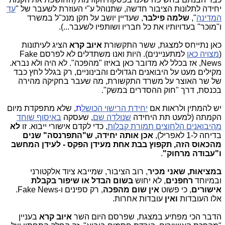
יחידה לתלונות הציבור חדשה, שתנוהל ע"י העוזרת לשעבר של "
עד
המדינה
",
שלמה פילבר
, שעדיין יושב על תקן מנכ"ל במשרד
ו"מוכר" בעדויותיו את כל חבריו ושותפיו לשעבר...).
כאן נתייחס למצגת, ששר התקשורת
איוב קרא
הציג לעיתונות
(
מצויה כאן
למתעניינים). היות ואנו משתדלים לא לפרסם Fake
News, אז בכלל לא מדובר כאן באיזו "מהפכה". לא היה ולא נברא.
מקילים מעט על היבואנים הגדולים והבינוניים, רק בגלל לחץ כבד
של שר האוצר על משרד התקשורת, מה שעבר בחקיקה מהירה
בכנסת, דרך "חוק ההסדרים במשק".
יש להמתין ולראות אם
יחידת הרישוי הכושל
ת
, שלא מתפקדת מיום
הקמתה (למעט תת היחידה
שנולדה שם
, שעסקה
באיסוף שוחד
מהיבואנים הלחוצים תמורת קבלות
, כדי לקדם אישורי ייבוא. זו
לא
בדיחה ל-1 לאפריל),
אכן אותה יחידה, ש"התפרנסה" שנים
מהכאוס הזה, תקפוץ בבת אחת מעידן הפקס - לעידן המחשב
ו"עבודה מרחוק"
.
במציאות, שאני מכיר
, רוב הציבור, שמייבא ציוד אלקטורני
ובמיוחד
רחפנים
, לא יחוש
בשום הבדל או שיפור בקבלת
אישורים
, כי פשוט
אין שום מהפכה
, רק ספינים ו-Fake News.
אלו העובדות
ואין
עובדות אחרות.
הדבר הכי מפתיע במצגת, שפרסם היום השר
איוב קרא
בעניין