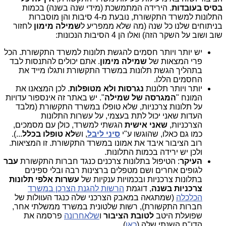
בסיס בעובדות
. הירידה המתמשכת (מידי שנה בשנה) בכמות
התלונות למשרד התקשורת, נובעת מ-4 סיבות והן מוסברות
בניתוחים שלנו כל שנה (מה שלא ממפריע ל
שמילה מימון
לחזור
שוב ושוב על השקר הזה) ואלו הן 4 הסיבות הנכונות:
יש יותר ויותר חסמים להגשת תלונות למשרד התקשורת. הכל
פרי המצאות של
שמילה מימון
. אתם יכולים להתנסות לבד
בתהליך הגשת תלונות במשרד התקשורת ותגלו מייד את
החסמים הללו.
יותר ויותר תלונות
נגרסות ולא מטופלות
. לכן המצאנו את
המונח "
המגרסה של שמילה
". יש באתר זה אינספור עדויות
על תלונות צרכניות, שלא טופלו במשרד התקשורת (מלבד
העדות שאני יכול לתת בעצמי, על עשרות התלונות
הצרכניות,
שאני אישית
הגשתי למשרד, כולן עם מסמכים,
כמו גם כאלו, שהוגשו ע"י
סיני ליבל
, וש
לא טופלו בכלל
...).
רוב הציבור איבד את אמונו במשרד התקשורת. זו המציאות.
ולכן יש ירידה בכמות התלונות.
העיקר
: הטיפול בתלונות צרכנים כנגד חברות התקשורת
עבר
לגופים אחרים ושם מטפלים ברצינות רבה ובלי ספינים
בתלונות צרכניות ובכמויות ענקיות של
עשרות אלפי תלונות
צרכניות בשנה
, דוגמת
הרשות להגנת הצרכן במשרד
הכלכלה
(שמתגאה במאבק הצרכני שלה כנגד העוולות של
חברות התקשורת), רשות שלטונית במשרד ממשלתי אחר,
שפועלת היטב
לטובת הציבור
ו
שלאחרונה
פרסמה את
הדו"ח השנתי שלה (
כאן
).