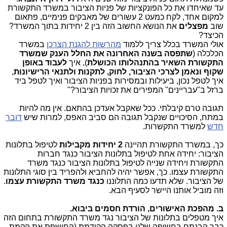
עד שאיחדו את כל הפונקציות של פניות הציבור במשרד התקשורת
למקום אחד, לקח כמעט 2 עשורים של מאבקים פנימיים, פתאום
שוב
מפצלים
את הנושא החשוב הזה בין 2 יחידות בתוך המשרד?
הכיצד?
אולי המשרד בכלל צריך ללמוד
מהרשות להגנת הצרכן
במשרד
הכלכלה (
שתפסה בשנה האחרונה את החלל הענק שמשרד
התקשורת השאיר בהתנהלותו הכושלת
), איך
לעבוד באופן
שקוף ונאמן לצרכי הציבור, לחוק, לתקנות ולתנאי הרישיונות
,
איך לטפל נכון, ביעילות ובמסירות בפניות הציבור ואיך לטפל ביד
ברזל ב"עבריינים" המפירים את זכויות הציבור?"
תגובה טרם קיבלתי. ככל שאקבל אעדכן בהתאם. אין מה להיות
במתח, הסיכויים שנקבל תגובה הם סביב האפס, למרות שיש
דובר
חדש
למשרד התקשרות.
כך, במשרד התקשורת תהיינה
2 יחידות מקבילות
לטיפול בתלונות
הציבור: יחידה אחת לטיפול בתלונות הציבור כנגד חברות
התקשורת ויחידה שנייה לטיפול בתלונות הציבור כנגד משרד
התקשורת עצמו. כך, אפשר יהיה להחביא ולהפריד בין סוגי התלונות
של הציבור. שלא תדעו כמה התלוננו
כנגד משרד התקשורת עצמו
.
וזה מוביל אותנו היישר לסעיף הבא.
ב. מהפכת האישורים, הורדת חסמים ביבוא.
איך מטפלים בתלונות של הציבור נגד משרד התקשורת בתחום הזה
כבר הבנתם בחשיפה שלנו בפסקה הקודמת (החושפת את הקמת