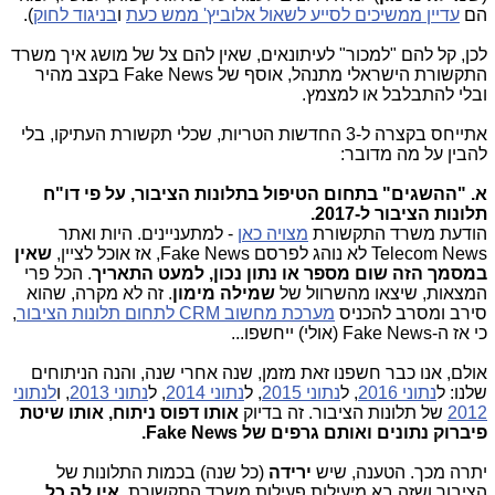
הם
עדיין ממשיכים לסייע לשאול אלוביץ' ממש כעת
ו
בניגוד לחוק
).
לכן, קל להם "למכור" לעיתונאים, שאין להם צל של מושג איך משרד
התקשורת הישראלי מתנהל, אוסף של Fake News בקצב מהיר
ובלי להתבלבל או למצמץ.
אתייחס בקצרה ל-3 החדשות הטריות, שכלי תקשורת העתיקו, בלי
להבין על מה מדובר:
א. "ההשגים" בתחום הטיפול בתלונות הציבור, על פי דו"ח
תלונות הציבור ל-2017.
הודעת משרד התקשורת
מצויה כאן
- למתעניינים. היות ואתר
Telecom News לא נוהג לפרסם Fake News, אז אוכל לציין,
שאין
במסמך הזה שום מספר או נתון נכון, למעט התאריך
. הכל פרי
המצאות, שיצאו מהשרוול של
שמילה מימון
. זה לא מקרה, שהוא
סירב ומסרב להכניס
מערכת מחשוב CRM לתחום תלונות הציבור
,
כי אז ה-Fake News (אולי) ייחשפו...
אולם, אנו כבר חשפנו זאת מזמן, שנה אחרי שנה, והנה הניתוחים
שלנו: ל
נתוני 2016
, ל
נתוני 2015
, ל
נתוני 2014
, ל
נתוני 2013
, ו
לנתוני
2012
של תלונות הציבור. זה בדיוק
אותו דפוס ניתוח, אותו שיטת
פיברוק נתונים ואותם גרפים של Fake News.
יתרה מכך. הטענה, שיש
ירידה
(כל שנה) בכמות התלונות של
הציבור ושזה בא מיעילות פעילות משרד התקשורת,
אין לה כל