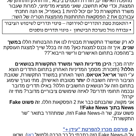
"מהפכת האישורים, הורדת חסמים ביבוא", זה החלק התחתון של
המצגת, וכדי שלא תחשבו, שאני ממציא מדימיוני, למרות שעבור
משרד התקשורת כל יום יכול להיות 1 באפריל, אז הנה חתכתי
עבורכם את 2 הפסקאות התחתונות מהמצגת הטריה של השר:
לא רק שמשרד התקשורת מבטיח לנו את ההבטחות הללו
במשך
שנים
, איך זה נכנס למצגת כאן? מה זה בכלל שייך למצגת העוסקת
ב"מהפכה בתחום האישורים ורישוי הייבוא"??
יתרה מכך:
היכן מדיניות השר ומשרד התקשורת בנושאים
הללו?
(תזכורת: מסמך המדיניות האחרון בתחום התדרים הוצא
ע"י השר
אריאל אטיאס
, השר האחרון במשרד התקשורת, שטובת
הציבור הייתה חשובה לו
יותר
מטובתו האישית). מתי נערך שימוע
בתחום הזה על הנושאים החשובים הללו? באילו תדרים מדובר
ובכמה תחומי תדרים? לאיזה שימושים ציבוריים מדובר? מתי זה
יקרה?
אני מקווה, שהבנתם כבר את 2 הפסקאות הללו. ז
ה פשוט Fake
News בתוך Fake News!!
פשוט ענק, שר ה-Fake News הזה, שמתהדר בתואר "שר
התקשורת".
ג.
פורסם מכרז להפרטת "עידן +"
על ה-Fake News הזה כתבתי כל כך הרבה (למשל
כאן
), שכאן