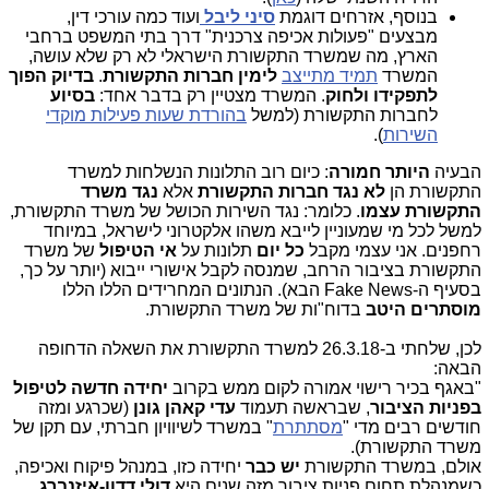
בנוסף, אזרחים דוגמת
סיני ליבל
ועוד כמה עורכי דין,
מבצעים "פעולות אכיפה צרכנית" דרך בתי המשפט ברחבי
הארץ, מה שמשרד התקשורת הישראלי לא רק שלא עושה,
המשרד
תמיד מתייצב
לימין חברות התקשורת
.
בדיוק הפוך
לתפקידו ולחוק
. המשרד מצטיין רק בדבר אחד:
בסיוע
לחברות התקשורת (למשל
בהורדת שעות פעילות מוקדי
השירות
).
הבעיה
היותר חמורה
: כיום רוב התלונות הנשלחות למשרד
התקשורת הן
לא נגד חברות התקשורת
אלא
נגד משרד
התקשורת עצמו
. כלומר: נגד השירות הכושל של משרד התקשורת,
למשל לכל מי שמעוניין לייבא משהו אלקטרוני לישראל, במיוחד
רחפנים. אני עצמי מקבל
כל יום
תלונות על
אי הטיפול
של משרד
התקשורת בציבור הרחב, שמנסה לקבל אישורי ייבוא (יותר על כך,
בסעיף ה-Fake News הבא). הנתונים המחרידים הללו הללו
מוסתרים היטב
בדוח"ות של משרד התקשורת.
לכן, שלחתי ב-26.3.18 למשרד התקשורת את השאלה הדחופה
הבאה:
"באגף בכיר רישוי אמורה לקום ממש בקרוב
יחידה חדשה לטיפול
בפניות הציבור
, שבראשה תעמוד
עדי קאהן גונן
(שכרגע ומזה
חודשים רבים מדי "
מסתתרת
" במשרד לשיוויון חברתי, עם תקן של
משרד התקשורת).
אולם, במשרד התקשורת
יש כבר
יחידה כזו, במנהל פיקוח ואכיפה,
כשמנהלת תחום פניות ציבור מזה שנים היא
דולי דדון-איזנברג
.